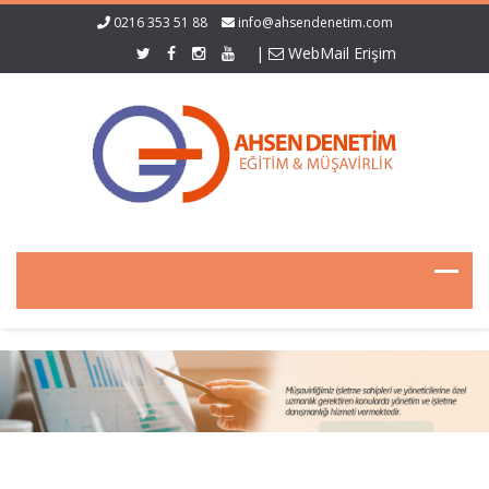
0216 353 51 88
info@ahsendenetim.com
|
WebMail Erişim