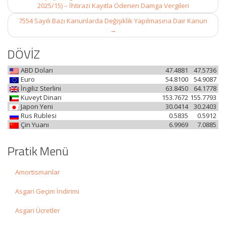
navigation
2025/15) – İhtirazi Kayıtla Ödenen Damga Vergileri
7554 Sayılı Bazı Kanunlarda Değişiklik Yapılmasına Dair Kanun
→
DÖVİZ
ABD Doları
47.4881
47.5736
Euro
54.8100
54.9087
İngiliz Sterlini
63.8450
64.1778
Kuveyt Dinarı
153.7672
155.7793
Japon Yeni
30.0414
30.2403
Rus Rublesi
0.5835
0.5912
Çin Yuanı
6.9969
7.0885
Pratik Menü
Amortismanlar
Asgari Geçim İndirimi
Asgari Ücretler