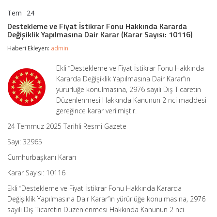
Tem
24
Destekleme
yorumlar kapalı
ve
Destekleme ve Fiyat İstikrar Fonu Hakkında Kararda
Fiyat
Değişiklik Yapılmasına Dair Karar (Karar Sayısı: 10116)
İstikrar
Fonu
Haberi Ekleyen:
admin
Hakkında
Kararda
Ekli “Destekleme ve Fiyat İstikrar Fonu Hakkında
Değişiklik
Kararda Değişiklik Yapılmasına Dair Karar”ın
Yapılmasına
Dair
yürürlüğe konulmasına, 2976 sayılı Dış Ticaretin
Karar
Düzenlenmesi Hakkında Kanunun 2 nci maddesi
(Karar
gereğince karar verilmiştir.
Sayısı:
10116)
24 Temmuz 2025 Tarihli Resmi Gazete
için
Sayı: 32965
Cumhurbaşkanı Kararı
Karar Sayısı: 10116
Ekli “Destekleme ve Fiyat İstikrar Fonu Hakkında Kararda
Değişiklik Yapılmasına Dair Karar”ın yürürlüğe konulmasına, 2976
sayılı Dış Ticaretin Düzenlenmesi Hakkında Kanunun 2 nci