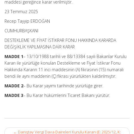
maddesi gereğince karar verilmiştir.
23 Temmuz 2025
Recep Tayyip ERDOĞAN
CUMHURBAŞKANI
DESTEKLEME VE FİYAT İSTİKRAR FONU HAKKINDA KARARDA
DEĞİŞİKLİK YAPILMASINA DAİR KARAR
MADDE 1
– 13/10/1988 tarihli ve 88/13384 sayılı Bakanlar Kurulu
Kararı ile yürürlüğe konulan Destekleme ve Fiyat İstikrar Fonu
Hakkında Kararın 11 inci maddesinin (A) fıkrasının (15) numaralı
bendi ile aynı maddenin (Ç) fıkrası yürürlükten kaldırılmıştır.
MADDE 2
– Bu Karar yayımı tarihinde yürürlüğe girer.
MADDE 3
– Bu Karar hükümlerini Ticaret Bakanı yürütür.
Post
←
Danıştay Vergi Dava Daireleri Kurulu Kararı (E: 2025/12, K: