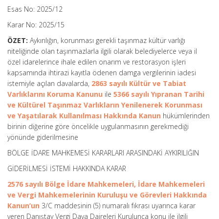
Esas No: 2025/12
Karar No: 2025/15
ÖZET:
Aykırılığın, korunması gerekli taşınmaz kültür varlığı
niteliğinde olan taşınmazlarla ilgili olarak belediyelerce veya il
özel idarelerince ihale edilen onarım ve restorasyon işleri
kapsamında ihtirazi kayıtla ödenen damga vergilerinin iadesi
istemiyle açılan davalarda,
2863 sayılı Kültür ve Tabiat
Varlıklarını Koruma Kanunu
ile
5366 sayılı Yıpranan Tarihi
ve Kültürel Taşınmaz Varlıkların Yenilenerek Korunması
ve Yaşatılarak Kullanılması Hakkında Kanun
hükümlerinden
birinin diğerine göre öncelikle uygulanmasının gerekmediği
yönünde giderilmesine
BÖLGE İDARE MAHKEMESİ KARARLARI ARASINDAKİ AYKIRILIĞIN
GİDERİLMESİ İSTEMİ HAKKINDA KARAR
2576 sayılı Bölge İdare Mahkemeleri, İdare Mahkemeleri
ve Vergi Mahkemelerinin Kuruluşu ve Görevleri Hakkında
Kanun’un
3/C maddesinin (5) numaralı fıkrası uyarınca karar
veren Danıştay Vergi Dava Daireleri Kurulunca konu ile ilgili