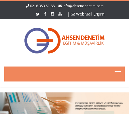
0216 353 51 88
info@ahsendenetim.com
|
WebMail Erişim