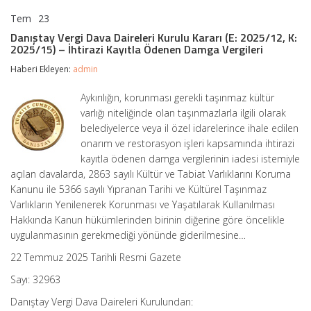
Tem
23
Danıştay
yorumlar kapalı
Vergi
Danıştay Vergi Dava Daireleri Kurulu Kararı (E: 2025/12, K:
Dava
2025/15) – İhtirazi Kayıtla Ödenen Damga Vergileri
Daireleri
Kurulu
Haberi Ekleyen:
admin
Kararı
(E:
Aykırılığın, korunması gerekli taşınmaz kültür
2025/12,
varlığı niteliğinde olan taşınmazlarla ilgili olarak
K:
2025/15)
belediyelerce veya il özel idarelerince ihale edilen
–
onarım ve restorasyon işleri kapsamında ihtirazi
İhtirazi
kayıtla ödenen damga vergilerinin iadesi istemiyle
Kayıtla
Ödenen
açılan davalarda, 2863 sayılı Kültür ve Tabiat Varlıklarını Koruma
Damga
Kanunu ile 5366 sayılı Yıpranan Tarihi ve Kültürel Taşınmaz
Vergileri
Varlıkların Yenilenerek Korunması ve Yaşatılarak Kullanılması
için
Hakkında Kanun hükümlerinden birinin diğerine göre öncelikle
uygulanmasının gerekmediği yönünde giderilmesine…
22 Temmuz 2025 Tarihli Resmi Gazete
Sayı: 32963
Danıştay Vergi Dava Daireleri Kurulundan: