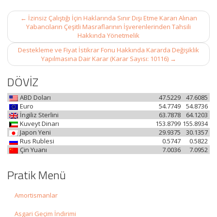
Post
←
İzinsiz Çalıştığı İçin Haklarında Sınır Dışı Etme Kararı Alınan
navigation
Yabancıların Çeşitli Masraflarının İşverenlerinden Tahsili
Hakkında Yönetmelik
Destekleme ve Fiyat İstikrar Fonu Hakkında Kararda Değişiklik
Yapılmasına Dair Karar (Karar Sayısı: 10116)
→
DÖVİZ
ABD Doları
47.5229
47.6085
Euro
54.7749
54.8736
İngiliz Sterlini
63.7878
64.1203
Kuveyt Dinarı
153.8799
155.8934
Japon Yeni
29.9375
30.1357
Rus Rublesi
0.5747
0.5822
Çin Yuanı
7.0036
7.0952
Pratik Menü
Amortismanlar
Asgari Geçim İndirimi