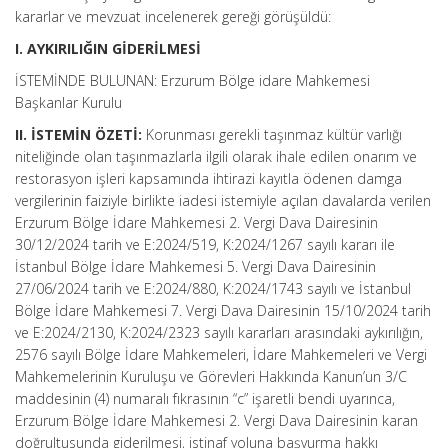
kararlar ve mevzuat incelenerek gereği görüşüldü:
I. AYKIRILIĞIN GİDERİLMESİ
İSTEMİNDE BULUNAN: Erzurum Bölge idare Mahkemesi
Başkanlar Kurulu
II. İSTEMİN ÖZETİ:
Korunması gerekli taşınmaz kültür varlığı
niteliğinde olan taşınmazlarla ilgili olarak ihale edilen onarım ve
restorasyon işleri kapsamında ihtirazi kayıtla ödenen damga
vergilerinin faiziyle birlikte iadesi istemiyle açılan davalarda verilen
Erzurum Bölge İdare Mahkemesi 2. Vergi Dava Dairesinin
30/12/2024 tarih ve E:2024/519, K:2024/1267 sayılı kararı ile
İstanbul Bölge İdare Mahkemesi 5. Vergi Dava Dairesinin
27/06/2024 tarih ve E:2024/880, K:2024/1743 sayılı ve İstanbul
Bölge İdare Mahkemesi 7. Vergi Dava Dairesinin 15/10/2024 tarih
ve E:2024/2130, K:2024/2323 sayılı kararları arasındaki aykırılığın,
2576 sayılı Bölge İdare Mahkemeleri, İdare Mahkemeleri ve Vergi
Mahkemelerinin Kuruluşu ve Görevleri Hakkında Kanun’un 3/C
maddesinin (4) numaralı fıkrasının “c” işaretli bendi uyarınca,
Erzurum Bölge İdare Mahkemesi 2. Vergi Dava Dairesinin karan
doğrultusunda giderilmesi, istinaf yoluna başvurma hakkı