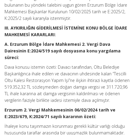
bulunanın bu yöndeki talebini uygun gören Erzurum Bölge İdare
Mahkemesi Başkanlar Kurulunun 10/02/2025 tarih ve E:2025/2,
K:2025/2 sayılı kararıyla istenmiştir.
III. AYKIRILIĞIN GİDERİLMESİ İSTEMİNE KONU BÖLGE İDARE
MAHKEMESİ KARARLARI:
A. Erzurum Bölge İdare Mahkemesi 2. Vergi Dava
Dairesinin E:2024/519 sayılı dosyasına konu yargılama
süreci:
Dava konusu istemin özeti: Davacı tarafından, Oltu Belediye
Başkanlığınca ihale edilen ve davacının uhdesinde kalan “Tescilli
Oltu Kalesi Restorasyon Yapım lşi”ne ilişkin ihtirazi kayıtla ödenen
519.352,32 TL sözleşmeden doğan damga vergisi ve 311.720,96
TL ihale kararına ait damga vergisinin kaldırılması ve ödenen
vergilerin faiziyle birlikte iadesi istemiyle dava açılmıştır.
Erzurum 2. Vergi Mahkemesinin 06/02/2024 tarih ve
E:2023/679, K:2024/71 sayılı kararının özeti:
İhaleye konu taşınmazın korunması gerekli kültür varlığı olduğu
hususunda taraflar arasında bir uyuşmazlık bulunmamaktadır.