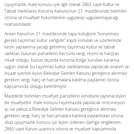
Uyuşmazlık, ihale konusu işle ilgili olarak 2863 sayılı Kültür ve
Tabiat Varlıklarını Koruma Kanunu’nun 21. maddesinde belirtilen
istisna ve muafiyet hükümlerinin uygulanıp uygulanmayacağı
noktasındadır.
Anılan Kanun’un 21. maddesinde tapu kütüğüne “korunması
gerekli taşınmaz kültür varlığıdır” kaydı konulan ve üzerlerinde
kesin yapılanma yasağı getirilmiş taşınmaz kültür ve tabiat
varlıkları bulunan parsellerin her türlü vergi, resim ve harçtan
muaf olduğu, bunun dışında koruma bölge kurulları kararına
uygun olarak bu taşınmaz kültür varlıklarında yapılacak onarım ve
inşaat işlerine ilişkin Belediye Gelirleri Kanunu gereğince alınması
gereken vergi, harç ve harcamalara katılma paylarının istisna
kapsamında olduğu belirtilmiştir.
Maddede belirtilen muafiyet parsellerin kendisine (aynına) ilişkin
bir muafiyettir. İhale konusu taşınmazda yapılacak restorasyon
işi ise yalnızca Belediye Gelirleri Kanunu gereğince alınması
gereken vergi, harç ve harcamalara katılma paylarından istisna
olup uyuşmazlık konusu işe ilişkin ödenen damga vergilerinin
2863 sayılı Kanun uyarınca istisna ve muafiyet kapsamında