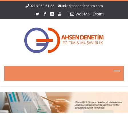
0216 353 51 88
info@ahsendenetim.com
|
WebMail Erişim