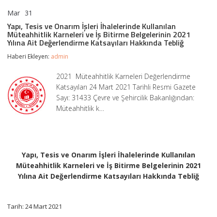
Mar
31
Yapı,
yorumlar kapalı
Tesis
Yapı, Tesis ve Onarım İşleri İhalelerinde Kullanılan
ve
Müteahhitlik Karneleri ve İş Bitirme Belgelerinin 2021
Onarım
Yılına Ait Değerlendirme Katsayıları Hakkında Tebliğ
İşleri
İhalelerinde
Haberi Ekleyen:
admin
Kullanılan
Müteahhitlik
2021 Müteahhitlik Karneleri Değerlendirme
Karneleri
Katsayıları 24 Mart 2021 Tarihli Resmi Gazete
ve
İş
Sayı: 31433 Çevre ve Şehircilik Bakanlığından:
Bitirme
Müteahhitlik k…
Belgelerinin
2021
Yılına
Ait
Değerlendirme
Katsayıları
Yapı, Tesis ve Onarım İşleri İhalelerinde Kullanılan
Hakkında
Müteahhitlik Karneleri ve İş Bitirme Belgelerinin 2021
Tebliğ
Yılına Ait Değerlendirme Katsayıları Hakkında Tebliğ
için
Tarih: 24 Mart 2021