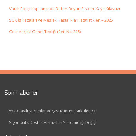
Varlık Barışı Kapsamında Defter-Beyan Sistemi Kayıt Kılavuzu
SGK İş Kazaları ve Meslek Hastalıkları İstatistikleri – 2025
Gelir Vergisi Genel Tebliği (Seri No: 335)
Son Haberler
5520 sayılı Kurumlar Vergisi Kanunu Sirküleri /73
Sigortacılık Destek Hizmetleri Yönetmeliği Değişti