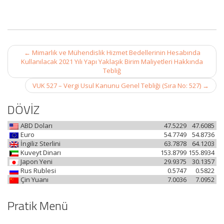
Post
←
Mimarlık ve Mühendislik Hizmet Bedellerinin Hesabında
navigation
Kullanılacak 2021 Yılı Yapı Yaklaşık Birim Maliyetleri Hakkında
Tebliğ
VUK 527 – Vergi Usul Kanunu Genel Tebliği (Sıra No: 527)
→
DÖVİZ
ABD Doları
47.5229
47.6085
Euro
54.7749
54.8736
İngiliz Sterlini
63.7878
64.1203
Kuveyt Dinarı
153.8799
155.8934
Japon Yeni
29.9375
30.1357
Rus Rublesi
0.5747
0.5822
Çin Yuanı
7.0036
7.0952
Pratik Menü