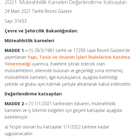
2021 Müteahhitlik Karneleri Değerlendirme Katsayıları
24 Mart 2021 Tarihli Resmi Gazete
Sayı: 31433
Çevre ve Şehircilik Bakanlığından:
Müteahhitlik karneleri
MADDE 1 –
(1) 28/3/1981 tarihli ve 17293 sayılı Resmî Gazete’de
yayımlanan
Yapı, Tesis ve Onarım İşleri İhalelerine Katılma
Yönetmeliği
uyarınca, ihalelere iştirak edecek olan
müteahhitlerin, ellerinde bulunan ve geçerliliği sona ermemiş
müteahhitlik karneleri, ilgili kuruluşlarca, aşağıda belirtildiği
şekilde ve grubu aynı kalmak şartıyla aktarılarak kabul edilecektir.
Değerlendirme katsayıları
MADDE 2 –
(1) 1/1/2021 tarihinden itibaren, müteahhitlik
karneleri ve iş bitirme belgeleri için geçerli katsayılar aşağıda
belirtilmiştir:
a) Tespit olunan bu katsayılar 1/1/2022 tarihine kadar
uygulanacaktır.