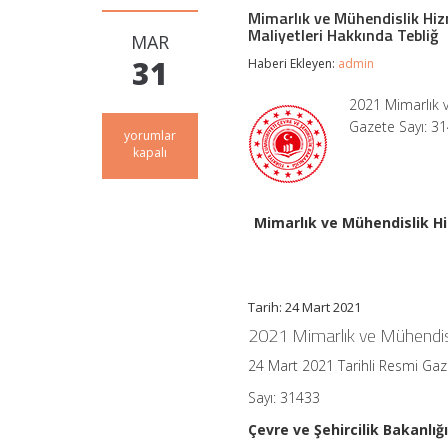
Mimarlık ve Mühendislik Hizm
Maliyetleri Hakkında Tebliğ
MAR
31
Haberi Ekleyen:
admin
2021 Mimarlık v
Gazete Sayı: 31
Mimarlık
yorumlar
ve
kapalı
Mühendislik
Hizmet
Bedellerinin
Hesabında
Mimarlık ve Mühendislik Hi
Kullanılacak
2021
Yılı
Yapı
Yaklaşık
Tarih: 24 Mart 2021
Birim
2021 Mimarlık ve Mühendisli
Maliyetleri
Hakkında
24 Mart 2021 Tarihli Resmi Ga
Tebliğ
için
Sayı: 31433
Çevre ve Şehircilik Bakanlığ