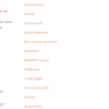
Hizmetlerimiz
ık ve
İletişim
ine esas
İş Kanunu IPC
da
İşçilik Maliyetleri
KDV Oranları ve Listesi
Makaleler
Mükellef Panosu
Politikamız
Pratik Bilgiler
Prim Tarifesi SSK
 ve
Sirküler
2021
Vergi Kodları