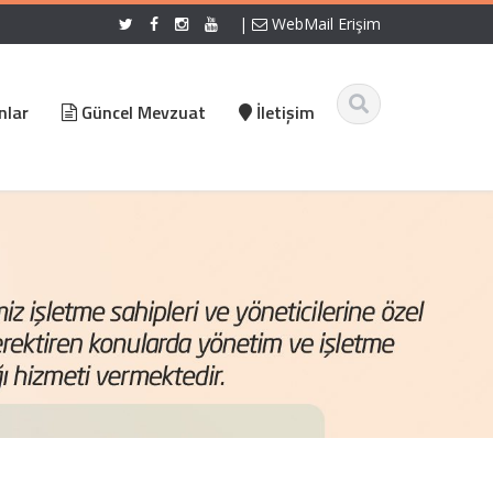
|
WebMail Erişim
nlar
Güncel Mevzuat
İletişim