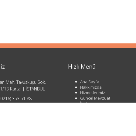
iz
Hızlı Menü
Ana Sayfa
arı Mah. Tavuskuşu Sok.
Hakkımızda
1/13 Kartal | İSTANBUL
Hizmetlerimiz
Güncel Mevzuat
(0216) 353 51 88
İletişim
o@ahsendenetim.com