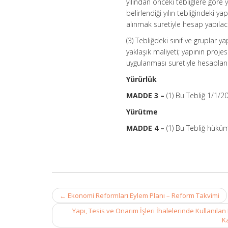
yılından önceki tebliğlere göre 
belirlendiği yılın tebliğindeki ya
alınmak suretiyle hesap yapılaca
(3) Tebliğdeki sınıf ve gruplar
yaklaşık maliyeti; yapının projes
uygulanması suretiyle hesaplan
Yürürlük
MADDE 3 –
(1) Bu Tebliğ 1/1/2
Yürütme
MADDE 4 –
(1) Bu Tebliğ hüküm
Post
←
Ekonomi Reformları Eylem Planı – Reform Takvimi
navigation
Yapı, Tesis ve Onarım İşleri İhalelerinde Kullanılan
K