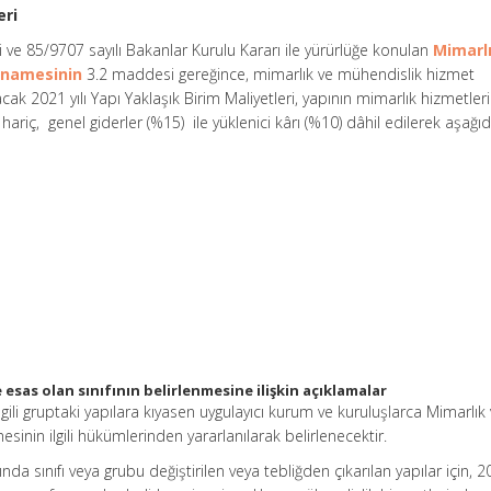
eri
i ve 85/9707 sayılı Bakanlar Kurulu Kararı ile yürürlüğe konulan
Mimarl
tnamesinin
3.2 maddesi gereğince, mimarlık ve mühendislik hizmet
cak 2021 yılı Yapı Yaklaşık Birim Maliyetleri, yapının mimarlık hizmetler
 hariç, genel giderler (%15) ile yüklenici kârı (%10) dâhil edilerek aşağı
esas olan sınıfının belirlenmesine ilişkin açıklamalar
ilgili gruptaki yapılara kıyasen uygulayıcı kurum ve kuruluşlarca Mimarlık
inin ilgili hükümlerinden yararlanılarak belirlenecektir.
ında sınıfı veya grubu değiştirilen veya tebliğden çıkarılan yapılar için, 