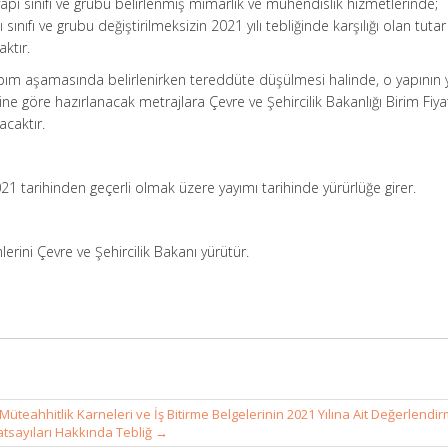
yapı sınıfı ve grubu belirlenmiş mimarlık ve mühendislik hizmetlerinde;
pı sınıfı ve grubu değiştirilmeksizin 2021 yılı tebliğinde karşılığı olan tuta
ktır.
 yapım aşamasında belirlenirken tereddüte düşülmesi halinde, o yapının 
ine göre hazırlanacak metrajlara Çevre ve Şehircilik Bakanlığı Birim Fiyat
acaktır.
021 tarihinden geçerli olmak üzere yayımı tarihinde yürürlüğe girer.
lerini Çevre ve Şehircilik Bakanı yürütür.
 Müteahhitlik Karneleri ve İş Bitirme Belgelerinin 2021 Yılına Ait Değerlendi
atsayıları Hakkında Tebliğ
→