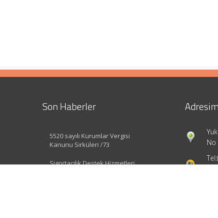
Son Haberler
Adresim
Yuk
5520 sayılı Kurumlar Vergisi
No 
Kanunu Sirküleri /73
Tel:
Sigortacılık Destek Hizmetleri
Yönetmeliği Değişti
inf