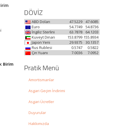
Birim
DÖVİZ
ABD Doları
47.5229
47.6085
Euro
54.7749
54.8736
i
İngiliz Sterlini
63.7878
64.1203
Kuveyt Dinarı
153.8799
155.8934
Japon Yeni
29.9375
30.1357
Rus Rublesi
0.5747
0.5822
Çin Yuanı
7.0036
7.0952
k Birim
Pratik Menü
Amortismanlar
Asgari Geçim İndirimi
Asgari Ücretler
Duyurular
Hakkımızda