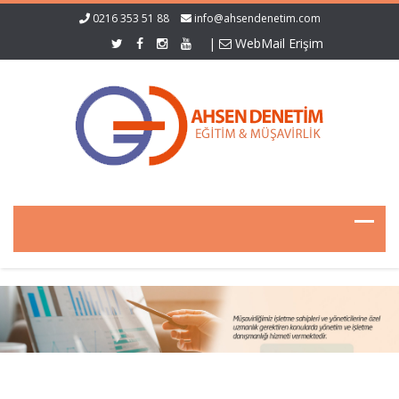
0216 353 51 88
info@ahsendenetim.com
|
WebMail Erişim