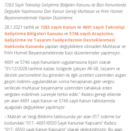
7263 Sayılı Teknoloji Geliştirme Bölgeleri Kanunu ile Bazı Kanunlarda
Değişiklik Yapılmasına Dair Kanun Gereği Muhtasar ve Prim Hizmet
Beyannamelerinde Yapılan Düzenleme
28.1.2021 tarihli ve
7263 sayılı Kanun
ile
4691 sayılı Teknoloji
Geliştirme Bölgeleri Kanunu
ve
5746 sayılı Araştırma,
Geliştirme Ve Tasarım Faaliyetlerinin Desteklenmesi
Hakkında Kanunda
yapılan değişikliklere istinaden Muhtasar ve
Prim Hizmet Beyannamelerinde bazı düzenlemeler yapılmıştır.
4691 ve 5746 sayılı Kanunların uygulamasına ilişkin olarak
“31/12/2028 tarihine kadar, bölgede çalışan AR-GE, tasarım ve
destek personelinin bu görevleri ile ilgili ücretleri üzerinden asgari
geçim indirimi uygulandıktan sonra hesaplanan gelir vergisi;
verilecek muhtasar beyanname üzerinden tahakkuk eden
vergiden indirilmek suretiyle terkin edilir.” ifadesi gereği eklerde
yer alan 4691 sayılı Kanun ve 5746 sayılı Kanun tablolarında
aşağıdaki değişiklikler yapılmıştır.
– Matrah ve Vergi Bildirimi tablosunda yer alan 017 ödeme tür
kodundaki “017- 4691/6550 Sayılı Kanunlar Kapsamı” ifadesi
“017- 6550 sayılı Kanun Kapsamı” olarak değiştirilmiştir. Bu alan