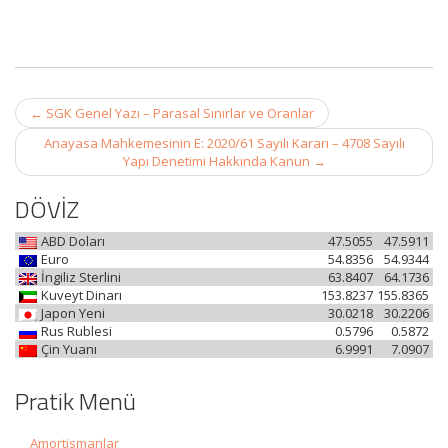
Post
←
SGK Genel Yazı – Parasal Sınırlar ve Oranlar
navigation
Anayasa Mahkemesinin E: 2020/61 Sayılı Kararı – 4708 Sayılı
Yapı Denetimi Hakkında Kanun
→
DÖVİZ
ABD Doları
47.5055
47.5911
Euro
54.8356
54.9344
İngiliz Sterlini
63.8407
64.1736
Kuveyt Dinarı
153.8237
155.8365
Japon Yeni
30.0218
30.2206
Rus Rublesi
0.5796
0.5872
Çin Yuanı
6.9991
7.0907
Pratik Menü
Amortismanlar