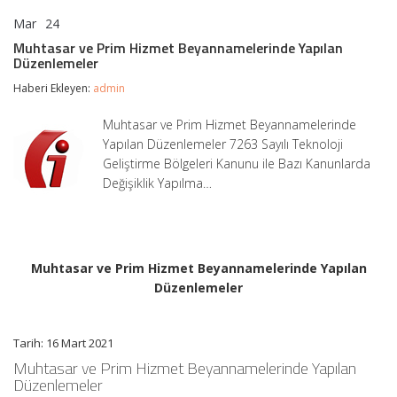
Mar
24
Muhtasar
yorumlar kapalı
ve
Muhtasar ve Prim Hizmet Beyannamelerinde Yapılan
Prim
Düzenlemeler
Hizmet
Beyannamelerinde
Haberi Ekleyen:
admin
Yapılan
Düzenlemeler
Muhtasar ve Prim Hizmet Beyannamelerinde
için
Yapılan Düzenlemeler 7263 Sayılı Teknoloji
Geliştirme Bölgeleri Kanunu ile Bazı Kanunlarda
Değişiklik Yapılma…
Muhtasar ve Prim Hizmet Beyannamelerinde Yapılan
Düzenlemeler
Tarih: 16 Mart 2021
Muhtasar ve Prim Hizmet Beyannamelerinde Yapılan
Düzenlemeler