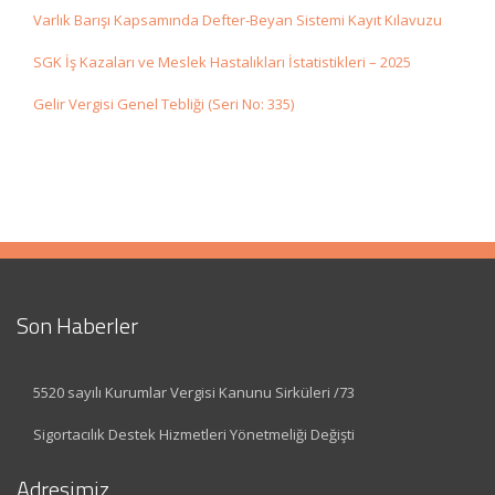
Varlık Barışı Kapsamında Defter-Beyan Sistemi Kayıt Kılavuzu
SGK İş Kazaları ve Meslek Hastalıkları İstatistikleri – 2025
Gelir Vergisi Genel Tebliği (Seri No: 335)
Son Haberler
5520 sayılı Kurumlar Vergisi Kanunu Sirküleri /73
Sigortacılık Destek Hizmetleri Yönetmeliği Değişti
Adresimiz