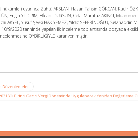
ü hükümleri uyarınca Zühtü ARSLAN, Hasan Tahsin GÖKCAN, Kadir ÖZK
N, Engin YILDIRIM, Hİcabi DURSUN, Celal Mümtaz AKINCI, Muammer
cai AKYEL, Yusuf Şevki HAK YEMEZ, Yıldız SEFERİNOĞLU, Selahaddin 
la 10/9/2020 tarihinde yapılan ilk inceleme toplantısında dosyada eksikl
incelenmesine OYBİRLİĞİYLE karar verilmiştir.
n Düzenlemeler
2021 Yılı Birinci Geçici Vergi Döneminde Uygulanacak Yeniden Değerleme 