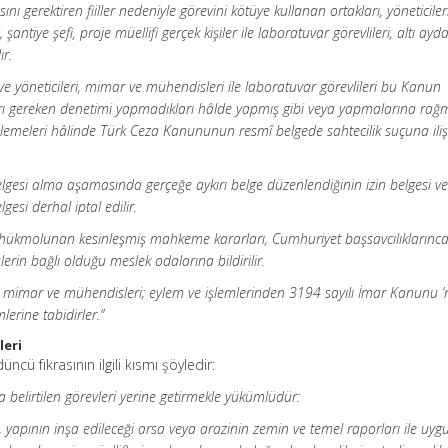
 gerektiren fiiller nedeniyle görevini kötüye kullanan ortakları, yöneticile
antiye şefi, proje müellifi gerçek kişiler ile laboratuvar görevlileri, altı ayd
ır.
 yöneticileri, mimar ve mühendisleri ile laboratuvar görevlileri bu Kanun
ı gereken denetimi yapmadıkları hâlde yapmış gibi veya yapmalarına rağ
nlemeleri hâlinde Türk Ceza Kanununun resmî belgede sahtecilik suçuna iliş
gesi alma aşamasında gerçeğe aykırı belge düzenlendiğinin izin belgesi ver
gesi derhal iptal edilir.
ı hükmolunan kesinleşmiş mahkeme kararları, Cumhuriyet başsavcılıklarınc
in bağlı olduğu meslek odalarına bildirilir.
i mimar ve mühendisleri; eylem ve işlemlerinden 3194 sayılı İmar Kanunu 
erine tabidirler.”
leri
cü fıkrasının ilgili kısmı şöyledir:
a belirtilen görevleri yerine getirmekle yükümlüdür:
n, yapının inşa edileceği arsa veya arazinin zemin ve temel raporları ile uy