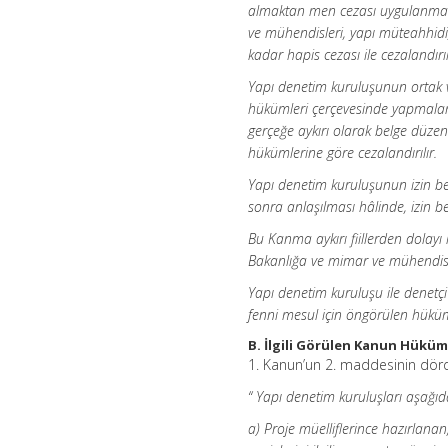
almaktan men cezası uygulanmasını
ve mühendisleri, yapı müteahhidi, ş
kadar hapis cezası ile cezalandırıl
Yapı denetim kuruluşunun ortak ve
hükümleri çerçevesinde yapmalar
gerçeğe aykırı olarak belge düze
hükümlerine göre cezalandırılır.
Yapı denetim kuruluşunun izin bel
sonra anlaşılması hâlinde, izin bel
Bu Kanma aykırı fiillerden dolay
Bakanlığa ve mimar ve mühendisler
Yapı denetim kuruluşu ile denetç
fenni mesul için öngörülen hüküml
B. İlgili Görülen Kanun Hüküm
1. Kanun’un 2. maddesinin dördün
“ Yapı denetim kuruluşları aşağıd
a) Proje müelliflerince hazırlana