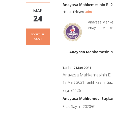
Anayasa Mahkemesinin E: 20
MAR
Haberi Ekleyen:
admin
24
Anayasa Mahkeme
Anayasa Mahkem
Anayasa
yorumlar
Mahkemesinin
kapalı
E:
2020/61
Sayılı
Anayasa Mahkemesinin E:
Kararı
–
4708
Tarih: 17 Mart 2021
Sayılı
Yapı
Anayasa Mahkemesinin E: 2
Denetimi
Hakkında
17 Mart 2021 Tarihli Resmi Ga
Kanun
için
Sayı: 31426
Anayasa Mahkemesi Başkan
Esas Sayısı : 2020/61