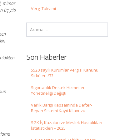
ri, mimar
Vergi Takvimi
an üç yıla
men
kin
Son Haberler
ildikten
5520 sayılı Kurumlar Vergisi Kanunu
a
Sirküleri /73
Sigortacılık Destek Hizmetleri
’nun
Yönetmeliği Değişti
Varlık Barışı Kapsamında Defter-
Beyan Sistemi Kayıt Kılavuzu
SGK İş Kazaları ve Meslek Hastalıkları
İstatistikleri – 2025
gulama