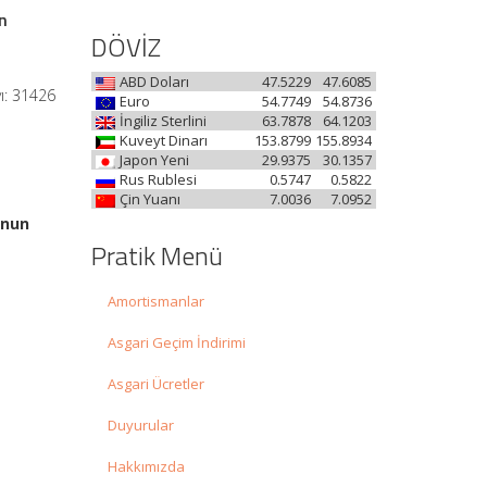
n
DÖVİZ
ABD Doları
47.5229
47.6085
ı: 31426
Euro
54.7749
54.8736
İngiliz Sterlini
63.7878
64.1203
Kuveyt Dinarı
153.8799
155.8934
Japon Yeni
29.9375
30.1357
Rus Rublesi
0.5747
0.5822
Çin Yuanı
7.0036
7.0952
anun
Pratik Menü
Amortismanlar
Asgari Geçim İndirimi
Asgari Ücretler
Duyurular
Hakkımızda