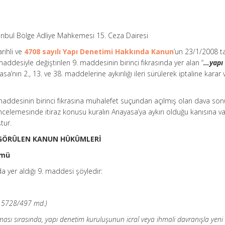
bul Bölge Adliye Mahkemesi 15. Ceza Dairesi
rihli ve
4708 sayılı Yapı Denetimi Hakkında Kanun
’un 23/1/2008 ta
maddesiyle değiştirilen 9. maddesinin birinci fıkrasında yer alan “
…yapı
sa’nın 2., 13. ve 38. maddelerine aykırılığı ileri sürülerek iptaline karar 
maddesinin birinci fıkrasına muhalefet suçundan açılmış olan dava s
 incelemesinde itiraz konusu kuralın Anayasa’ya aykırı olduğu kanısına v
tur.
Lİ GÖRÜLEN KANUN HÜKÜMLERİ
kmü
a yer aldığı 9. maddesi şöyledir:
– 5728/497 md.)
ı sırasında, yapı denetim kuruluşunun icraî veya ihmali davranışla yeni 