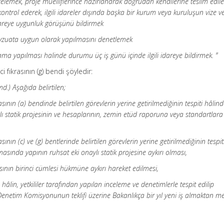
ncelemek, proje müelliflerince hazırlanarak doğrudan kendilerine teslim edil
ontrol ederek, ilgili idareler dışında başka bir kurum veya kuruluşun vize v
idareye uygunluk görüşünü bildirmek
mevzuata uygun olarak yapılmasını denetlemek
lama yapılması halinde durumu üç iş günü içinde ilgili idareye bildirmek. ”
 fıkrasının (g) bendi şöyledir:
.) Aşağıda belirtilen;
nın (a) bendinde belirtilen görevlerin yerine getirilmediğinin tespiti hâlin
lı statik projesinin ve hesaplarının, zemin etüd raporuna veya standartlara
ın (c) ve (g) bentlerinde belirtilen görevlerin yerine getirilmediğinin tespit
sında yapının ruhsat eki onaylı statik projesine aykırı olması,
ının birinci cümlesi hükmüne aykırı hareket edilmesi,
ve hâlin, yetkililer tarafından yapılan inceleme ve denetimlerle tespit edilip
Denetim Komisyonunun teklifi üzerine Bakanlıkça bir yıl yeni iş almaktan m