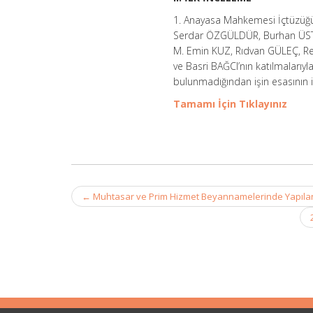
1. Anayasa Mahkemesi İçtüzüğ
Serdar ÖZGÜLDÜR, Burhan ÜSTÜ
M. Emin KUZ, Rıdvan GÜLEÇ, Re
ve Basri BAĞCI’nın katılmalarıy
bulunmadığından işin esasının 
Tamamı İçin Tıklayınız
Post
←
Muhtasar ve Prim Hizmet Beyannamelerinde Yapıla
navigation