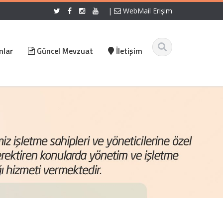
|
WebMail Erişim
nlar
Güncel Mevzuat
İletişim