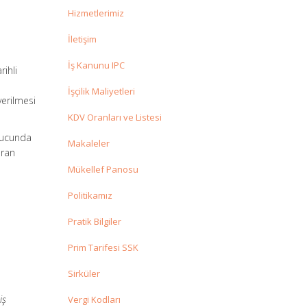
Hizmetlerimiz
İletişim
İş Kanunu IPC
rihli
İşçilik Maliyetleri
verilmesi
KDV Oranları ve Listesi
onucunda
Makaleler
aran
Mükellef Panosu
Politikamız
Pratik Bilgiler
Prim Tarifesi SSK
Sirküler
iş
Vergi Kodları