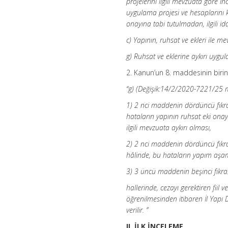
projelerini ilgili mevzuata göre i
uygulama projesi ve hesaplarını k
onayına tabi tutulmadan, ilgili 
c) Yapının, ruhsat ve ekleri ile 
g) Ruhsat ve eklerine aykırı uygu
2. Kanun’un 8. maddesinin birinci
“g) (Değişik:14/2/2020-7221/25 md
1) 2 nci maddenin dördüncü fıkrası
hataların yapının ruhsat eki onay
ilgili mevzuata aykırı olması,
2) 2 nci maddenin dördüncü fıkrasın
hâlinde, bu hataların yapım aşama
3) 3 üncü maddenin beşinci fıkras
hallerinde, cezayı gerektiren fiil 
öğrenilmesinden itibaren İl Yapı 
verilir. ”
II. İLK İNCELEME