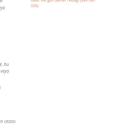
Gelir Vergisi Genel Tebliği (Seri No:
en
335)
eya
de, bu
 veya
i
en cezası