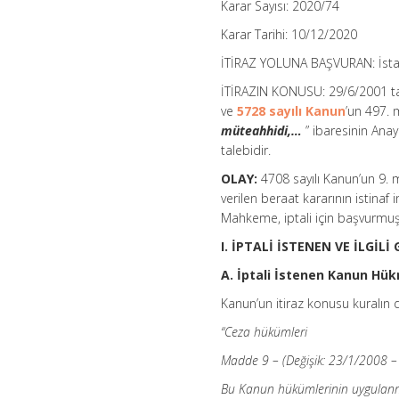
Karar Sayısı: 2020/74
Karar Tarihi: 10/12/2020
İTİRAZ YOLUNA BAŞVURAN: İstan
İTİRAZIN KONUSU: 29/6/2001 ta
ve
5728 sayılı Kanun
’un 497. 
müteahhidi,…
” ibaresinin Anaya
talebidir.
OLAY:
4708 sayılı Kanun’un 9. 
verilen beraat kararının istinaf
Mahkeme, iptali için başvurmuş
I. İPTALİ İSTENEN VE İLGİ
A. İptali İstenen Kanun Hü
Kanun’un itiraz konusu kuralın d
“Ceza hükümleri
Madde 9 – (Değişik: 23/1/2008 
Bu Kanun hükümlerinin uygulanmas