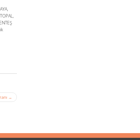
AYA,
 TOPAL,
MENTEŞ
ik
Oranı
→