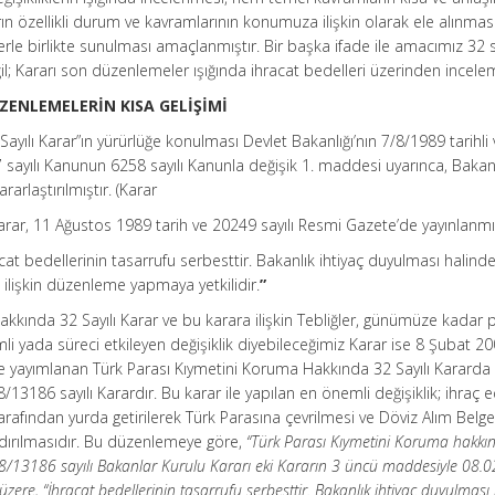
rın özellikli durum ve kavramlarının konumuza ilişkin olarak ele alınmas
le birlikte sunulması amaçlanmıştır. Bir başka ifade ile amacımız 32 sa
l; Kararı son düzenlemeler ışığında ihracat bedelleri üzerinden incele
ÜZENLEMELERİN KISA GELİŞİMİ
yılı Karar”ın yürürlüğe konulması Devlet Bakanlığı’nın 7/8/1989 tarihli 
67 sayılı Kanunun 6258 sayılı Kanunla değişik 1. maddesi uyarınca, Bakan
arlaştırılmıştır. (Karar
rar, 11 Ağustos 1989 tarih ve 20249 sayılı Resmi Gazete’de yayınlanmış
cat bedellerinin tasarrufu serbesttir. Bakanlık ihtiyaç duyulması halinde
 ilişkin düzenleme yapmaya yetkilidir.
”
kkında 32 Sayılı Karar ve bu karara ilişkin Tebliğler, günümüze kadar 
li yada süreci etkileyen değişiklik diyebileceğimiz Karar ise 8 Şubat 20
e yayımlanan Türk Parası Kıymetini Koruma Hakkında 32 Sayılı Kararda
/13186 sayılı Karardır. Bu karar ile yapılan en önemli değişiklik; ihraç e
tarafından yurda getirilerek Türk Parasına çevrilmesi ve Döviz Alım Belg
dırılmasıdır. Bu düzenlemeye göre,
“Türk Parası Kıymetini Koruma hakkı
08/13186 sayılı Bakanlar Kurulu Kararı eki Kararın 3 üncü maddesiyle 08.
üzere, “İhracat bedellerinin tasarrufu serbesttir. Bakanlık ihtiyaç duyulması