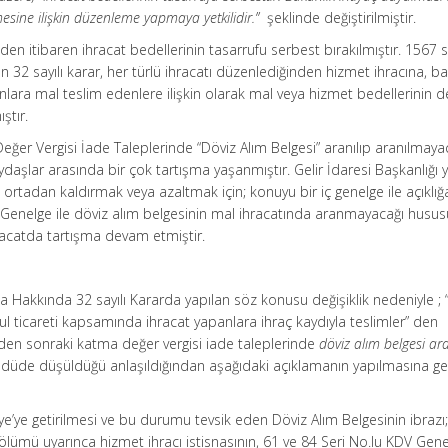
mesine ilişkin düzenleme yapmaya yetkilidir.”
şeklinde değiştirilmiştir.
den itibaren ihracat bedellerinin tasarrufu serbest bırakılmıştır. 1567 sa
an 32 sayılı karar, her türlü ihracatı düzenlediğinden hizmet ihracına, ba
panlara mal teslim edenlere ilişkin olarak mal veya hizmet bedellerinin 
ştır.
er Vergisi İade Taleplerinde “Döviz Alım Belgesi” aranılıp aranılmaya
lar arasında bir çok tartışma yaşanmıştır. Gelir İdaresi Başkanlığı
ı ortadan kaldırmak veya azaltmak için; konuyu bir iç genelge ile açıklığ
ç Genelge ile döviz alım belgesinin mal ihracatında aranmayacağı husus
acatda tartışma devam etmiştir.
a Hakkında 32 sayılı Kararda yapılan söz konusu değişiklik nedeniyle ;
bavul ticareti kapsamında ihracat yapanlara ihraç kaydıyla teslimler” den
den sonraki katma değer vergisi iade taleplerinde
döviz alım belgesi ar
üde düşüldüğü anlaşıldığından aşağıdaki açıklamanın yapılmasına ge
ye’ye getirilmesi ve bu durumu tevsik eden Döviz Alım Belgesinin ibrazı;
bölümü uyarınca hizmet ihracı istisnasının, 61 ve 84 Seri No.lu KDV Gene