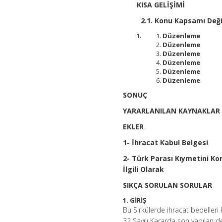
KISA GELİŞİMİ
2.1. Konu Kapsamı Değiş
Düzenleme
Düzenleme
Düzenleme
Düzenleme
Düzenleme
Düzenleme
SONUÇ
YARARLANILAN KAYNAKLAR
EKLER
1- İhracat Kabul Belgesi
2- Türk Parası Kıymetini K
İlgili Olarak
SIKÇA SORULAN SORULAR
1. GİRİŞ
Bu Sirkülerde ihracat bedeller
32 Sayılı Kararda son yapılan de