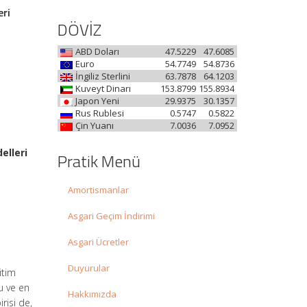
eri
DÖVİZ
ABD Doları
47.5229
47.6085
Euro
54.7749
54.8736
İngiliz Sterlini
63.7878
64.1203
Kuveyt Dinarı
153.8799
155.8934
Japon Yeni
29.9375
30.1357
Rus Rublesi
0.5747
0.5822
Çin Yuanı
7.0036
7.0952
elleri
Pratik Menü
Amortismanlar
Asgari Geçim İndirimi
Asgari Ücretler
Duyurular
itim
u ve en
Hakkımızda
irisi de,