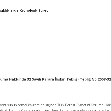
ikliklerde
Kronolojik Süreç
oruma
Hakkında 32 Sayılı Karara İlişkin
Tebliğ (Tebliğ No:2008-3
i konusunun temel kavramlar ışığında Türk Parası Kıymetini Koruma Ha
ğişikliklerin ışığında incelenmesi, hem temel kavramların kısa ve anlaşıl