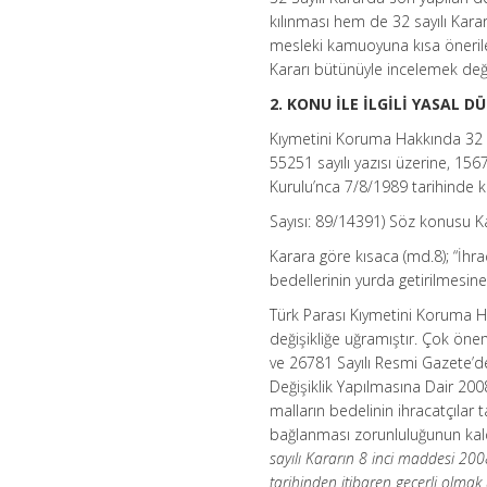
kılınması hem de 32 sayılı Kara
mesleki kamuoyuna kısa öneriler
Kararı bütünüyle incelemek deği
2. KONU İLE İLGİLİ YASAL D
Kıymetini Koruma Hakkında 32 Sa
55251 sayılı yazısı üzerine, 15
Kurulu’nca 7/8/1989 tarihinde kar
Sayısı: 89/14391) Söz konusu Ka
Karara göre kısaca (md.8); “İhra
bedellerinin yurda getirilmesine
Türk Parası Kıymetini Koruma Ha
değişikliğe uğramıştır. Çok önem
ve 26781 Sayılı Resmi Gazete’d
Değişiklik Yapılmasına Dair 2008
malların bedelinin ihracatçılar 
bağlanması zorunluluğunun kal
sayılı Kararın 8 inci maddesi 20
tarihinden itibaren geçerli olmak 