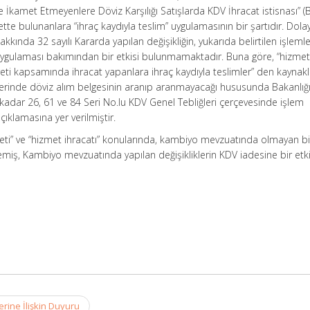
de İkamet Etmeyenlere Döviz Karşılığı Satışlarda KDV İhracat istisnası” (
tte bulunanlara “ihraç kaydıyla teslim” uygulamasının bir şartıdır. Dolayı
kkında 32 sayılı Kararda yapılan değişikliğin, yukarıda belirtilen işlem
in uygulaması bakımından bir etkisi bulunmamaktadır. Buna göre, “hizmet 
icareti kapsamında ihracat yapanlara ihraç kaydıyla teslimler” den kayna
lerinde döviz alım belgesinin aranıp aranmayacağı hususunda Bakanlığ
kadar 26, 61 ve 84 Seri No.lu KDV Genel Tebliğleri çerçevesinde işlem
ıklamasına yer verilmiştir.
careti” ve “hizmet ihracatı” konularında, kambiyo mevzuatında olmayan bi
temiş, Kambiyo mevzuatında yapılan değişikliklerin KDV iadesine bir etki
rine İlişkin Duyuru