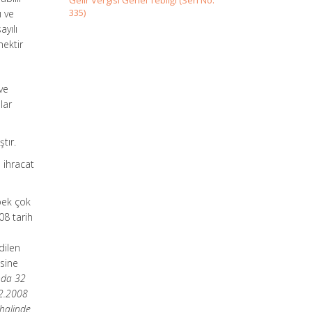
Gelir Vergisi Genel Tebliği (Seri No:
335)
ı ve
yılı
mektir
ve
lar
tır.
 ihracat
pek çok
08 tarih
dilen
esine
nda 32
02.2008
 halinde