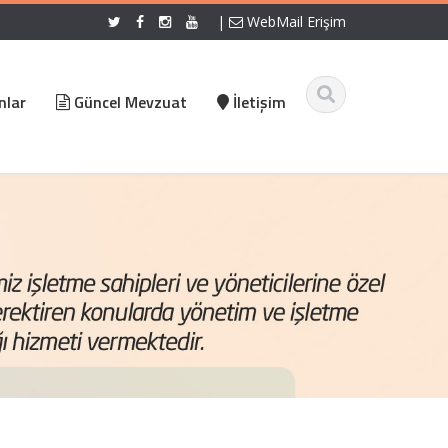
|
WebMail Erişim
nlar
Güncel Mevzuat
İletişim