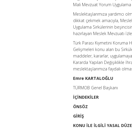
Mali Mevzuat Yorum Uygulama Si
Meslektaşlarımıza yardımcı olma
dikkat çekmek amacıyla, Meslek
Uygulama Sirkülerinin beşincisi
hazırlayan Meslek Mevzuatı İz
Türk Parası Kıymetini Koruma Ha
Gelişmeleri konu alan bu Sirkül
maddeler, kararlar, uygulamaya 
Kararda Yapılan Değişiklikle İ
meslektaşlarımıza faydalı olması
Emre KARTALOĞLU
TÜRMOB Genel Başkanı
İÇİNDEKİLER
ÖNSÖZ
GİRİŞ
KONU İLE İLGİLİ YASAL DÜ