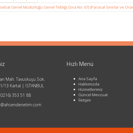
ebat Genel Müdürlüğü Genel Tebliği (Sıra No: 67) (Parasal Sınırlar ve Ora
iz
Hızlı Menü
Ana Sayfa
arı Mah. Tavuskuşu Sok.
Hakkımızda
1/13 Kartal | İSTANBUL
Hizmetlerimiz
Güncel Mevzuat
(0216) 353 51 88
İletişim
o@ahsendenetim.com