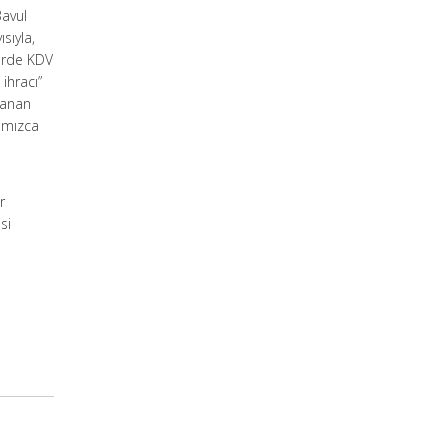
Bavul
sıyla,
lerde KDV
ihracı”
klanan
ımızca
r
si