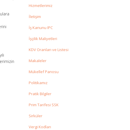
Hizmetlerimiz
nulara
İletişim
rini
İş Kanunu IPC
İşçilik Maliyetleri
KDV Oranları ve Listesi
ılı
Makaleler
erimizin
Mükellef Panosu
Politikamız
Pratik Bilgiler
Prim Tarifesi SSK
Sirküler
Vergi Kodları