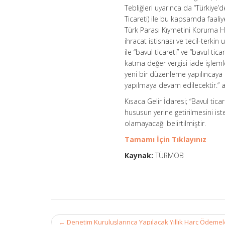
Tebliğleri uyarınca da “Türkiye’
Ticareti) ile bu kapsamda faaliye
Türk Parası Kıymetini Koruma Ha
ihracat istisnası ve tecil-terk
ile “bavul ticareti” ve “bavul t
katma değer vergisi iade işlem
yeni bir düzenleme yapılıncaya 
yapılmaya devam edilecektir.” aç
Kısaca Gelir İdaresi; “Bavul ti
hususun yerine getirilmesini is
olamayacağı belirtilmiştir.
Tamamı İçin Tıklayınız
Kaynak:
TÜRMOB
Post
←
Denetim Kuruluşlarınca Yapılacak Yıllık Harç Ödemele