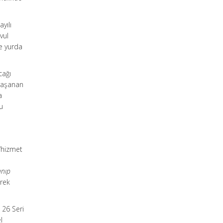
yılı
vul
de yurda
cağı
 yaşanan
a
u
 “hizmet
anıp
rek
 26 Seri
l