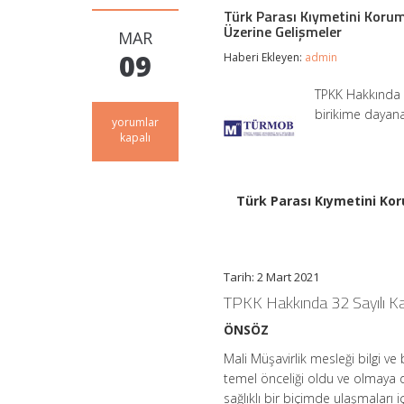
Türk Parası Kıymetini Koruma
Üzerine Gelişmeler
MAR
09
Haberi Ekleyen:
admin
TPKK Hakkında 3
birikime dayan
Türk
yorumlar
Parası
kapalı
Kıymetini
Koruma
Hakkında
32
Türk Parası Kıymetini Kor
Sayılı
Kararda
Yapılan
Değişiklikle
İhracat
Tarih: 2 Mart 2021
Bedelleri
TPKK Hakkında 32 Sayılı Kar
Üzerine
Gelişmeler
ÖNSÖZ
için
Mali Müşavirlik mesleği bilgi 
temel önceliği oldu ve olmaya d
sağlıklı bir biçimde ulaşmaları i