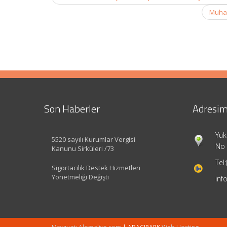
navigation
Muhas
Son Haberler
Adresim
Yuk
5520 sayılı Kurumlar Vergisi
No 
Kanunu Sirküleri /73
Tel:
Sigortacılık Destek Hizmetleri
Yönetmeliği Değişti
inf