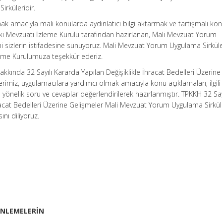
rküleridir.
k amacıyla mali konularda aydınlatıcı bilgi aktarmak ve tartışmalı ko
i Mevzuatı İzleme Kurulu tarafından hazırlanan, Mali Mevzuat Yorum
ni sizlerin istifadesine sunuyoruz. Mali Mevzuat Yorum Uygulama Sirküle
leme Kurulumuza teşekkür ederiz.
kkında 32 Sayılı Kararda Yapılan Değişiklikle İhracat Bedelleri Üzerine
erimiz, uygulamacılara yardımcı olmak amacıyla konu açıklamaları, ilgili
yönelik soru ve cevaplar değerlendirilerek hazırlanmıştır. TPKKH 32 Say
hracat Bedelleri Üzerine Gelişmeler Mali Mevzuat Yorum Uygulama Sirkül
nı diliyoruz.
ZENLEMELERİN