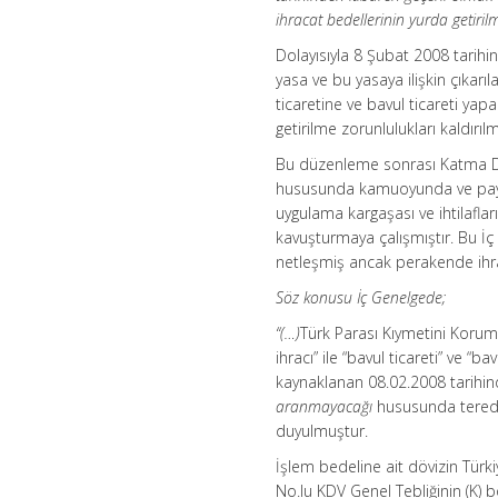
ihracat bedellerinin yurda getiril
Dolayısıyla 8 Şubat 2008 tarihin
yasa ve bu yasaya ilişkin çıkarıl
ticaretine ve bavul ticareti ya
getirilme zorunlulukları kaldırılmı
Bu düzenleme sonrası Katma Değ
hususunda kamuoyunda ve paydaş
uygulama kargaşası ve ihtilaflar
kavuşturmaya çalışmıştır. Bu İ
netleşmiş ancak perakende ihr
Söz konusu İç Genelgede;
“(…)
Türk Parası Kıymetini Korum
ihracı” ile “bavul ticareti” ve “
kaynaklanan 08.02.2008 tarihin
aranmayacağı
hususunda teredd
duyulmuştur.
İşlem bedeline ait dövizin Türki
No.lu KDV Genel Tebliğinin (K) 