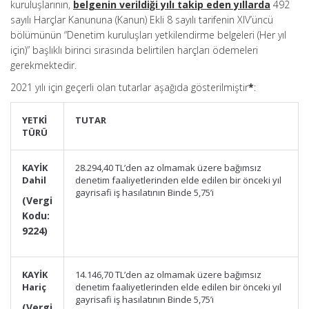
kuruluşlarının,
belgenin verildiği yılı takip eden yıllarda
492
sayılı Harçlar Kanununa (Kanun) Ekli 8 sayılı tarifenin XIV’üncü
bölümünün “Denetim kuruluşları yetkilendirme belgeleri (Her yıl
için)” başlıklı birinci sırasında belirtilen harçları ödemeleri
gerekmektedir.
2021 yılı için geçerli olan tutarlar aşağıda gösterilmiştir
*
:
YETKİ
TUTAR
TÜRÜ
KAYİK
28.294,40 TL’den az olmamak üzere bağımsız
Dahil
denetim faaliyetlerinden elde edilen bir önceki yıl
gayrisafi iş hasılatının Binde 5,75’i
(Vergi
Kodu:
9224)
KAYİK
14.146,70 TL’den az olmamak üzere bağımsız
Hariç
denetim faaliyetlerinden elde edilen bir önceki yıl
gayrisafi iş hasılatının Binde 5,75’i
(Vergi