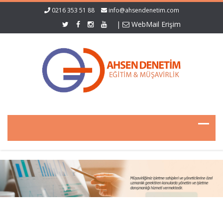
0216 353 51 88
info@ahsendenetim.com
|
WebMail Erişim