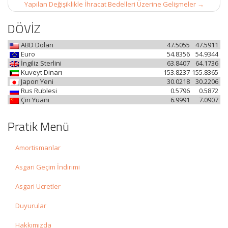
Yapılan Değişiklikle İhracat Bedelleri Üzerine Gelişmeler
→
DÖVİZ
ABD Doları
47.5055
47.5911
Euro
54.8356
54.9344
İngiliz Sterlini
63.8407
64.1736
Kuveyt Dinarı
153.8237
155.8365
Japon Yeni
30.0218
30.2206
Rus Rublesi
0.5796
0.5872
Çin Yuanı
6.9991
7.0907
Pratik Menü
Amortismanlar
Asgari Geçim İndirimi
Asgari Ücretler
Duyurular
Hakkımızda