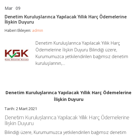
Mar
09
Denetim
yorumlar kapalı
Kuruluşlarınca
Denetim Kuruluşlarınca Yapılacak Yıllık Harç Ödemelerine
Yapılacak
İlişkin Duyuru
Yıllık
Harç
Haberi Ekleyen:
admin
Ödemelerine
İlişkin
Denetim Kuruluşlarınca Yapılacak Yıllık Harç
Duyuru
Ödemelerine İlişkin Duyuru Bilindiği üzere,
için
Kurumumuzca yetkilendirilen bağımsız denetim
kuruluşlarının,…
Denetim Kuruluşlarınca Yapılacak Yıllık Harç Ödemelerine
İlişkin Duyuru
Tarih: 2 Mart 2021
Denetim Kuruluşlarınca Yapılacak Yıllık Harç Ödemelerine
İlişkin Duyuru
Bilindiği üzere, Kurumumuzca yetkilendirilen bağımsız denetim