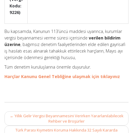
Kodu:
9226)
Bu kapsamda, Kanunun 113’üncü maddesi uyarınca, kurumlar
vergisi beyannamesi verme süresi içerisinde
verilen bildirim
üzerine
, bağımsız denetim faaliyetlerinden elde edilen gayrisafi
iş hasılatı esas alınarak tahakkuk ettirilecek harçların, Mayıs ayı
içerisinde ödenmesi gerektiği hususu,
Tüm denetim kuruluşlarına önemle duyurulur.
Harçlar Kanunu Genel Tebliğine ulaşmak için tıklayınız
Post
←
Yıllık Gelir Vergisi Beyannamesini Verirken Yararlanılabilecek
navigation
Rehber ve Broşürler
Türk Parası Kıymetini Koruma Hakkında 32 Sayılı Kararda