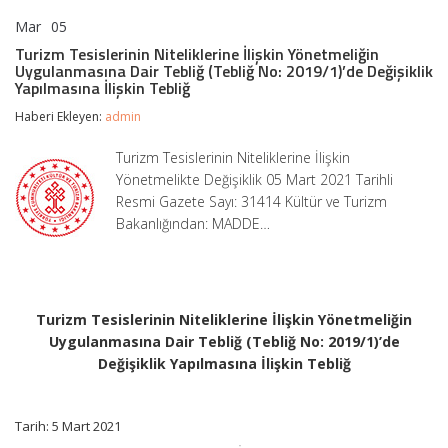
Mar
05
Turizm
yorumlar kapalı
Tesislerinin
Turizm Tesislerinin Niteliklerine İlişkin Yönetmeliğin
Niteliklerine
Uygulanmasına Dair Tebliğ (Tebliğ No: 2019/1)’de Değişiklik
İlişkin
Yapılmasına İlişkin Tebliğ
Yönetmeliğin
Uygulanmasına
Haberi Ekleyen:
admin
Dair
Tebliğ
Turizm Tesislerinin Niteliklerine İlişkin
(Tebliğ
Yönetmelikte Değişiklik 05 Mart 2021 Tarihli
No:
2019/1)’de
Resmi Gazete Sayı: 31414 Kültür ve Turizm
Değişiklik
Bakanlığından: MADDE…
Yapılmasına
İlişkin
Tebliğ
için
Turizm Tesislerinin Niteliklerine İlişkin Yönetmeliğin
Uygulanmasına Dair Tebliğ (Tebliğ No: 2019/1)’de
Değişiklik Yapılmasına İlişkin Tebliğ
Tarih: 5 Mart 2021