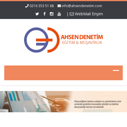
0216 353 51 88
info@ahsendenetim.com
|
WebMail Erişim