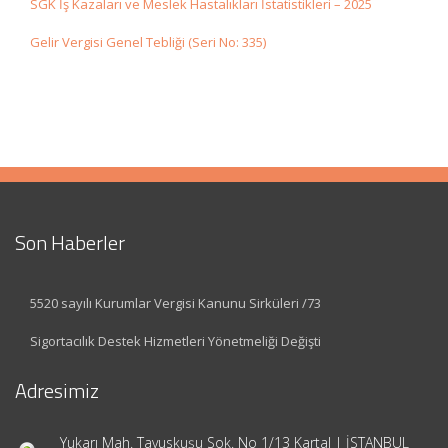
SGK İş Kazaları ve Meslek Hastalıkları İstatistikleri – 2025
Gelir Vergisi Genel Tebliği (Seri No: 335)
Son Haberler
5520 sayılı Kurumlar Vergisi Kanunu Sirküleri /73
Sigortacılık Destek Hizmetleri Yönetmeliği Değişti
Adresimiz
Yukarı Mah. Tavuskuşu Sok. No 1/13 Kartal | İSTANBUL