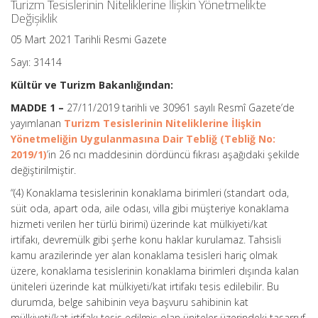
Turizm Tesislerinin Niteliklerine İlişkin Yönetmelikte
Değişiklik
05 Mart 2021 Tarihli Resmi Gazete
Sayı: 31414
Kültür ve Turizm Bakanlığından:
MADDE 1 –
27/11/2019 tarihli ve 30961 sayılı Resmî Gazete’de
yayımlanan
Turizm Tesislerinin Niteliklerine İlişkin
Yönetmeliğin Uygulanmasına Dair Tebliğ (Tebliğ No:
2019/1)
’in 26 ncı maddesinin dördüncü fıkrası aşağıdaki şekilde
değiştirilmiştir.
“(4) Konaklama tesislerinin konaklama birimleri (standart oda,
süit oda, apart oda, aile odası, villa gibi müşteriye konaklama
hizmeti verilen her türlü birimi) üzerinde kat mülkiyeti/kat
irtifakı, devremülk gibi şerhe konu haklar kurulamaz. Tahsisli
kamu arazilerinde yer alan konaklama tesisleri hariç olmak
üzere, konaklama tesislerinin konaklama birimleri dışında kalan
üniteleri üzerinde kat mülkiyeti/kat irtifakı tesis edilebilir. Bu
durumda, belge sahibinin veya başvuru sahibinin kat
mülkiyeti/kat irtifakı tesis edilmiş olan üniteler üzerindeki tasarruf