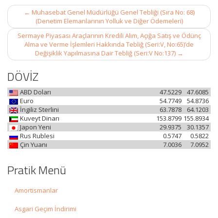
Post
←
Muhasebat Genel Müdürlüğü Genel Tebliği (Sıra No: 68)
navigation
(Denetim Elemanlarının Yolluk ve Diğer Ödemeleri)
Sermaye Piyasası Araçlarının Kredili Alım, Açığa Satış ve Ödünç
Alma ve Verme İşlemleri Hakkında Tebliğ (Seri:V, No:65)’de
Değişiklik Yapılmasına Dair Tebliğ (Seri:V No:137)
→
DÖVİZ
ABD Doları
47.5229
47.6085
Euro
54.7749
54.8736
İngiliz Sterlini
63.7878
64.1203
Kuveyt Dinarı
153.8799
155.8934
Japon Yeni
29.9375
30.1357
Rus Rublesi
0.5747
0.5822
Çin Yuanı
7.0036
7.0952
Pratik Menü
Amortismanlar
Asgari Geçim İndirimi