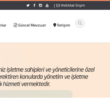
|
WebMail Erişim
nlar
Güncel Mevzuat
İletişim