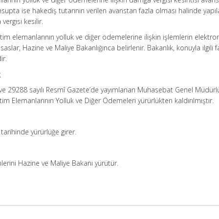
supta ise hakediş tutarının verilen avanstan fazla olması halinde yapı
rgisi kesilir.
im elemanlarının yolluk ve diğer ödemelerine ilişkin işlemlerin elektro
slar, Hazine ve Maliye Bakanlığınca belirlenir. Bakanlık, konuyla ilgili fa
ir.
ğ
li ve 29288 sayılı Resmî Gazete’de yayımlanan Muhasebat Genel Müdürl
tim Elemanlarının Yolluk ve Diğer Ödemeleri yürürlükten kaldırılmıştır.
 tarihinde yürürlüğe girer.
lerini Hazine ve Maliye Bakanı yürütür.