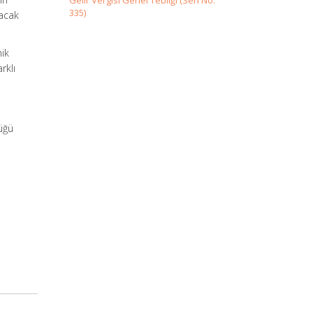
Gelir Vergisi Genel Tebliği (Seri No:
335)
lacak
nik
rklı
üğü