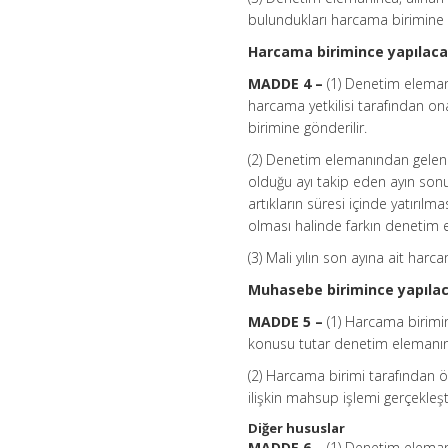
bulundukları harcama birimine ula
Harcama birimince yapılaca
MADDE 4 –
(1) Denetim eleman
harcama yetkilisi tarafından 
birimine gönderilir.
(2) Denetim elemanından gelen 
olduğu ayı takip eden ayın son
artıkların süresi içinde yatırıl
olması halinde farkın denetim 
(3) Mali yılın son ayına ait har
Muhasebe birimince yapılac
MADDE 5 –
(1) Harcama birimi
konusu tutar denetim elemanını
(2) Harcama birimi tarafından 
ilişkin mahsup işlemi gerçekleştir
Diğer hususlar
MADDE 6 –
(1) Denetim elemanl