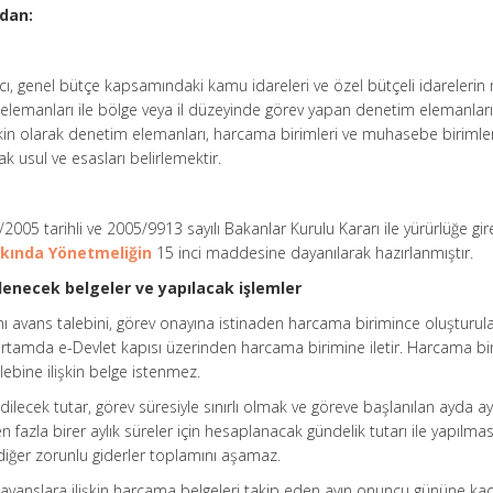
ndan:
cı, genel bütçe kapsamındaki kamu idareleri ve özel bütçeli idareleri
lemanları ile bölge veya il düzeyinde görev yapan denetim elemanları
işkin olarak denetim elemanları, harcama birimleri ve muhasebe birimle
ak usul ve esasları belirlemektir.
/2005 tarihli ve 2005/9913 sayılı Bakanlar Kurulu Kararı ile yürürlüğe gi
kında Yönetmeliğin
15 inci maddesine dayanılarak hazırlanmıştır.
necek belgeler ve yapılacak işlemler
 avans talebini, görev onayına istinaden harcama birimince oluşturul
ortamda e-Devlet kapısı üzerinden harcama birimine iletir. Harcama bi
bine ilişkin belge istenmez.
ilecek tutar, görev süresiyle sınırlı olmak ve göreve başlanılan ayda ay
fazla birer aylık süreler için hesaplanacak gündelik tutarı ile yapılmas
iğer zorunlu giderler toplamını aşamaz.
 avanslara ilişkin harcama belgeleri takip eden ayın onuncu gününe kad