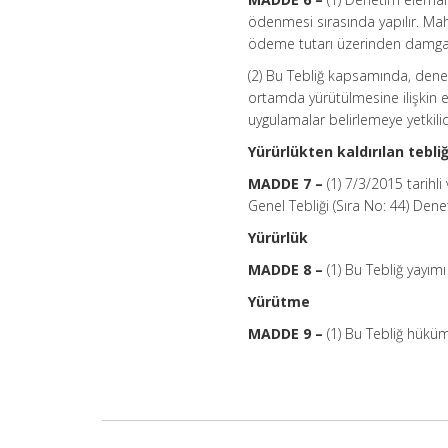
ödenmesi sırasında yapılır. Mah
ödeme tutarı üzerinden damga ve
(2) Bu Tebliğ kapsamında, denet
ortamda yürütülmesine ilişkin esa
uygulamalar belirlemeye yetkilid
Yürürlükten kaldırılan tebli
MADDE 7 –
(1) 7/3/2015 tarih
Genel Tebliği (Sıra No: 44) Dene
Yürürlük
MADDE 8 –
(1) Bu Tebliğ yayımı
Yürütme
MADDE 9 –
(1) Bu Tebliğ hüküm