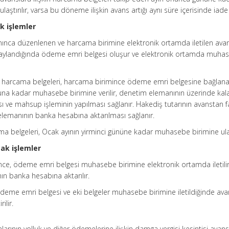
ştırılır, varsa bu döneme ilişkin avans artığı aynı süre içerisinde iade e
k işlemler
ınca düzenlenen ve harcama birimine elektronik ortamda iletilen avan
onaylandığında ödeme emri belgesi oluşur ve elektronik ortamda muha
harcama belgeleri, harcama birimince ödeme emri belgesine bağlanara
una kadar muhasebe birimine verilir, denetim elemanının üzerinde kal
ması ve mahsup işleminin yapılması sağlanır. Hakediş tutarının avanstan f
elemanının banka hesabına aktarılması sağlanır.
cama belgeleri, Ocak ayının yirminci gününe kadar muhasebe birimine ulaşt
ak işlemler
nce, ödeme emri belgesi muhasebe birimine elektronik ortamda iletili
n banka hesabına aktarılır.
ödeme emri belgesi ve eki belgeler muhasebe birimine iletildiğinde av
ilir.
arının yolluk ve diğer ödemelerine ilişkin damga vergisi kesintisi avans