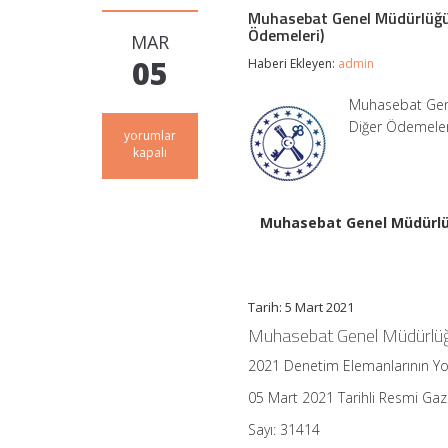
Muhasebat Genel Müdürlüğü G
Ödemeleri)
MAR
05
Haberi Ekleyen:
admin
Muhasebat Gene
Diğer Ödemeler
Muhasebat
yorumlar
Genel
kapalı
Müdürlüğü
Genel
Tebliği
(Sıra
Muhasebat Genel Müdürlüğü
No:
68)
(Denetim
Elemanlarının
Yolluk
Tarih: 5 Mart 2021
ve
Muhasebat Genel Müdürlüğü 
Diğer
Ödemeleri)
2021 Denetim Elemanlarının Yo
için
05 Mart 2021 Tarihli Resmi Ga
Sayı: 31414