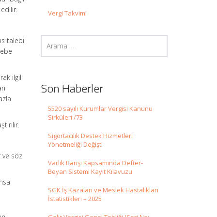
dilir.
Vergi Takvimi
s talebi
sebe
k ilgili
Son Haberler
an
azla
5520 sayılı Kurumlar Vergisi Kanunu
Sirküleri /73
ırılır.
Sigortacılık Destek Hizmetleri
Yönetmeliği Değişti
r ve söz
Varlık Barışı Kapsamında Defter-
Beyan Sistemi Kayıt Kılavuzu
ansa
SGK İş Kazaları ve Meslek Hastalıkları
İstatistikleri – 2025
ın