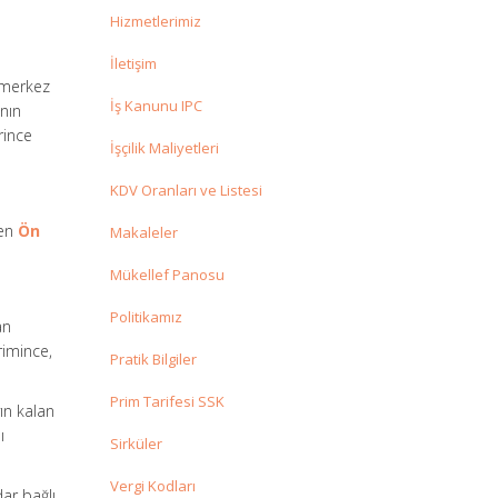
Hizmetlerimiz
İletişim
n merkez
İş Kanunu IPC
nın
rince
İşçilik Maliyetleri
KDV Oranları ve Listesi
ren
Ön
Makaleler
Mükellef Panosu
Politikamız
an
rimince,
Pratik Bilgiler
Prim Tarifesi SSK
ın kalan
ı
Sirküler
Vergi Kodları
ar bağlı