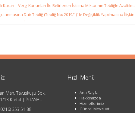
arı – Vergi Kanunları İle Belirlenen İstisna Miktarının Tebliğle Azaltılm
gulanmasına Dair Tebliğ (Tebliğ No: 2019/1)’de Değişiklik Yapılmasına İlişkin
→
iz
Hızlı Menü
Ana Sayfa
arı Mah. Tavuskuşu Sok.
Hakkımızda
1/13 Kartal | İSTANBUL
Hizmetlerimiz
Güncel Mevzuat
(0216) 353 51 88
İletişim
o@ahsendenetim.com