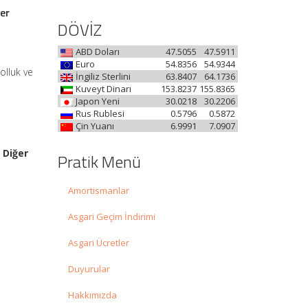
er
DÖVİZ
ABD Doları
47.5055
47.5911
Euro
54.8356
54.9344
olluk ve
İngiliz Sterlini
63.8407
64.1736
Kuveyt Dinarı
153.8237
155.8365
Japon Yeni
30.0218
30.2206
Rus Rublesi
0.5796
0.5872
Çin Yuanı
6.9991
7.0907
 Diğer
Pratik Menü
Amortismanlar
Asgari Geçim İndirimi
Asgari Ücretler
Duyurular
Hakkımızda