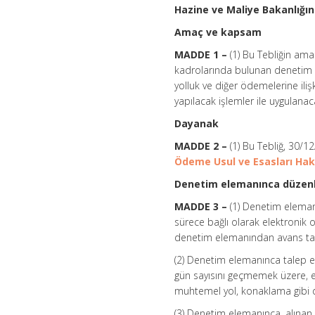
Hazine ve Maliye Bakanlığı
Amaç ve kapsam
MADDE 1 –
(1) Bu Tebliğin ama
kadrolarında bulunan denetim e
yolluk ve diğer ödemelerine il
yapılacak işlemler ile uygulanac
Dayanak
MADDE 2 –
(1) Bu Tebliğ, 30/12
Ödeme Usul ve Esasları Hak
Denetim elemanınca düzenle
MADDE 3 –
(1) Denetim elemanı
sürece bağlı olarak elektronik 
denetim elemanından avans tale
(2) Denetim elemanınca talep ed
gün sayısını geçmemek üzere, en 
muhtemel yol, konaklama gibi d
(3) Denetim elemanınca, alınan