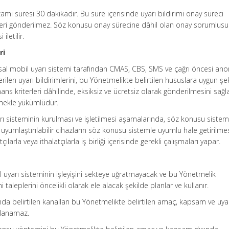
azami süresi 30 dakikadır. Bu süre içerisinde uyarı bildirimi onay süreci
ri gönderilmez. Söz konusu onay sürecine dâhil olan onay sorumlusuna
iletilir.
ri
lusal mobil uyarı sistemi tarafından CMAS, CBS, SMS ve çağrı öncesi an
rilen uyarı bildirimlerini, bu Yönetmelikte belirtilen hususlara uygun şek
ns kriterleri dâhilinde, eksiksiz ve ücretsiz olarak gönderilmesini sağ
tmekle yükümlüdür.
yarı sisteminin kurulması ve işletilmesi aşamalarında, söz konusu sistem
 uyumlaştırılabilir cihazların söz konusu sistemle uyumlu hale getirilme
çılarla veya ithalatçılarla iş birliği içerisinde gerekli çalışmaları yapar.
l uyarı sisteminin işleyişini sekteye uğratmayacak ve bu Yönetmelik
taleplerini öncelikli olarak ele alacak şekilde planlar ve kullanır.
nda belirtilen kanalları bu Yönetmelikte belirtilen amaç, kapsam ve uya
ullanamaz.