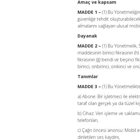
Amaç ve kapsam
MADDE 1 –
(1) Bu Yönetmeliğin 
güvenliğe tehdit oluşturabilecek 
almalarını sağlayan ulusal mobil
Dayanak
MADDE 2 –
(1) Bu Yönetmelik, 
maddesinin birinci fıkrasının (h)
fıkrasının (ğ) bendi ve beşinci f
birinci, onbirinci, onikinci ve o
Tanımlar
MADDE 3 –
(1) Bu Yönetmelikt
a) Abone: Bir işletmeci ile el
taraf olan gerçek ya da tüzel kiş
b) Cihaz: Veri işleme ve saklam
telefonları,
c) Çağrı öncesi anonsu: Mobil
dinletilen ses kaydını,