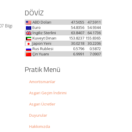
DÖVİZ
ABD Doları
47.5055
47.5911
7 Bilgi
Euro
54.8356
54.9344
İngiliz Sterlini
63.8407
64.1736
Kuveyt Dinarı
153.8237
155.8365
Japon Yeni
30.0218
30.2206
Rus Rublesi
0.5796
0.5872
Çin Yuanı
6.9991
7.0907
Pratik Menü
Amortismanlar
Asgari Geçim İndirimi
Asgari Ücretler
Duyurular
Hakkımızda