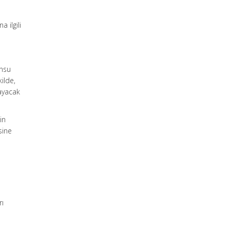
 ilgili
onsu
ilde,
layacak
in
sine
rı