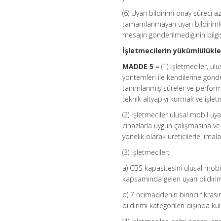
(6) Uyarı bildirimi onay süreci 
tamamlanmayan uyarı bildirimle
mesajın gönderilmediğinin bilgisi 
İşletmecilerin yükümlülükle
MADDE 5 –
(1) İşletmeciler, u
yöntemleri ile kendilerine gönde
tanımlanmış süreler ve performa
teknik altyapıyı kurmak ve işle
(2) İşletmeciler ulusal mobil u
cihazlarla uygun çalışmasına ve
yönelik olarak üreticilerle, imalat
(3) İşletmeciler;
a) CBS kapasitesini ulusal mobi
kapsamında gelen uyarı bildirimi 
b) 7 ncimaddenin birinci fıkrası
bildirimi kategorileri dışında k