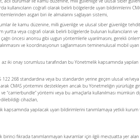
et, acil durumlar ile kamu düzenine, milli güvenliğe ve ulusal siber güven
a kullanıcıların coğrafi olarak belirli bölgelerde uyarı bildirimlerini CM
emlerinden asgari biri ile almalarını sağlayan sistemi,
durumlar ile kamu düzenine, milli güvenliğe ve ulusal siber güvenliğe tehdi
yurtta veya coğrafi olarak belirli bölgelerde bulunan kullanıcıların ve
çağrı öncesi anonsu gibi uygun yöntemlerle uyarılmasını, gerekli önlem
 alınmasını ve koordinasyonun sağlanmasını teminenulusal mobil uyarı
 En az iki onay sorumlusu tarafından bu Yönetmelik kapsamında yapılan
SI TS 122 268 standardına veya bu standardın yerine geçen ulusal ve/veya
larak CMAS yöntemini destekleyen ancak bu Yönetmeliğin yürürlüğe gir
an ve “carrierbundle” yöntemi veya bu amaçlarla kullanılması mümkün di
dilebildiği cihazları,
elik kapsamında yapılacak uyarı bildirimlerini tanımlamaya yetkili kurum
 birinci fıkrada tanımlanmayan kavramlar için ilgili mevzuatta yer alan