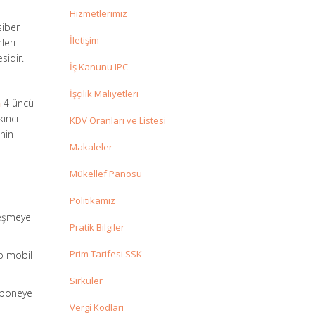
Hizmetlerimiz
siber
İletişim
leri
sidir.
İş Kanunu IPC
İşçilik Maliyetleri
n
4 üncü
kinci
KDV Oranları ve Listesi
inin
Makaleler
Mükellef Panosu
Politikamız
leşmeye
Pratik Bilgiler
Prim Tarifesi SSK
ip mobil
Sirküler
aboneye
Vergi Kodları