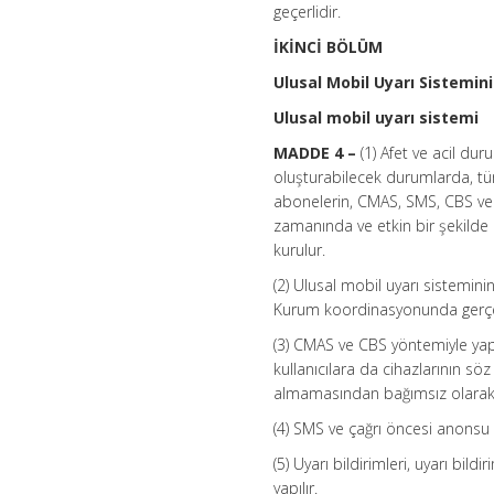
geçerlidir.
İKİNCİ BÖLÜM
Ulusal Mobil Uyarı Sistemini
Ulusal mobil uyarı sistemi
MADDE 4 –
(1) Afet ve acil dur
oluşturabilecek durumlarda, tüm 
abonelerin, CMAS, SMS, CBS ve 
zamanında ve etkin bir şekilde
kurulur.
(2) Ulusal mobil uyarı sisteminin 
Kurum koordinasyonunda gerçekl
(3) CMAS ve CBS yöntemiyle yapıl
kullanıcılara da cihazlarının 
almamasından bağımsız olarak y
(4) SMS ve çağrı öncesi anonsu y
(5) Uyarı bildirimleri, uyarı b
yapılır.