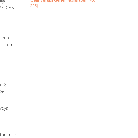
Gelir Vergisi Genel Tebliği (Seri No:
liğe
335)
AS, CBS,
t
lerin
 sistemi
diği
ğer
 veya
 tanımlar