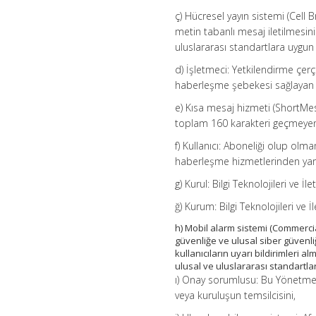
ç) Hücresel yayın sistemi (Cell 
metin tabanlı mesaj iletilmesin
uluslararası standartlara uygun 
d) İşletmeci: Yetkilendirme çe
haberleşme şebekesi sağlayan ve 
e) Kısa mesaj hizmeti (ShortMe
toplam 160 karakteri geçmeyen m
f) Kullanıcı: Aboneliği olup ol
haberleşme hizmetlerinden yarar
g) Kurul: Bilgi Teknolojileri ve İl
ğ) Kurum: Bilgi Teknolojileri ve
h) Mobil alarm sistemi (Commerci
güvenliğe ve ulusal siber güvenli
kullanıcıların uyarı bildirimleri 
ulusal ve uluslararası standartla
ı) Onay sorumlusu: Bu Yönetmel
veya kuruluşun temsilcisini,