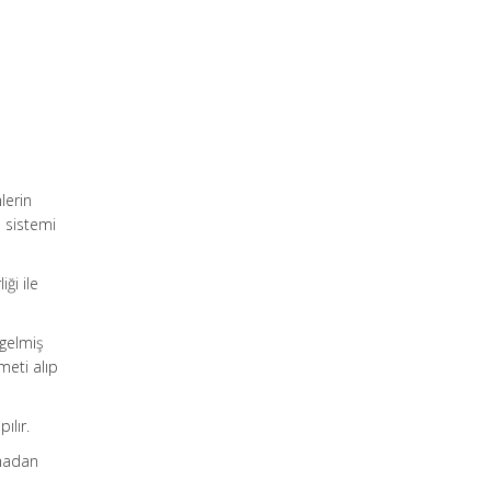
lerin
 sistemi
iği ile
 gelmiş
meti alıp
ılır.
rmadan