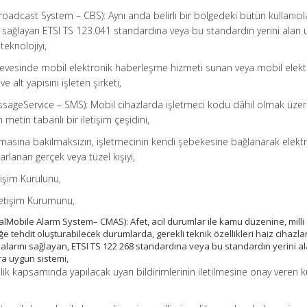
Broadcast System – CBS): Aynı anda belirli bir bölgedeki bütün kullanıcıl
i sağlayan ETSI TS 123.041 standardına veya bu standardın yerini alan u
teknolojiyi,
rçevesinde mobil elektronik haberleşme hizmeti sunan veya mobil elekt
alt yapısını işleten şirketi,
ssageService – SMS): Mobil cihazlarda işletmeci kodu dâhil olmak üze
etin tabanlı bir iletişim çeşidini,
mamasına bakılmaksızın, işletmecinin kendi şebekesine bağlanarak elekt
lanan gerçek veya tüzel kişiyi,
etişim Kurulunu,
 İletişim Kurumunu,
alMobile Alarm System– CMAS): Afet, acil durumlar ile kamu düzenine, milli
ğe tehdit oluşturabilecek durumlarda, gerekli teknik özellikleri haiz cihazl
almalarını sağlayan, ETSI TS 122 268 standardına veya bu standardın yerini a
ra uygun sistemi,
ik kapsamında yapılacak uyarı bildirimlerinin iletilmesine onay veren 