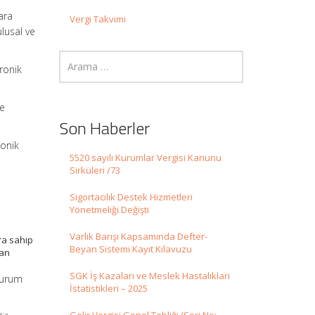
ara
Vergi Takvimi
lusal ve
ronik
re
Son Haberler
ronik
5520 sayılı Kurumlar Vergisi Kanunu
Sirküleri /73
Sigortacılık Destek Hizmetleri
Yönetmeliği Değişti
Varlık Barışı Kapsamında Defter-
ara sahip
Beyan Sistemi Kayıt Kılavuzu
lan
SGK İş Kazaları ve Meslek Hastalıkları
kurum
İstatistikleri – 2025