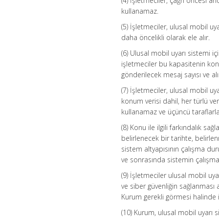
(4) İşletmeciler, çağrı öncesi
kullanamaz.
(5) İşletmeciler, ulusal mobil u
daha öncelikli olarak ele alır.
(6) Ulusal mobil uyarı sistemi 
işletmeciler bu kapasitenin kon
gönderilecek mesaj sayısı ve alı
(7) İşletmeciler, ulusal mobil u
konum verisi dahil, her türlü v
kullanamaz ve üçüncü taraflarl
(8) Konu ile ilgili farkındalık 
belirlenecek bir tarihte, belirle
sistem altyapısının çalışma dur
ve sonrasında sistemin çalışma 
(9) İşletmeciler ulusal mobil uya
ve siber güvenliğin sağlanması a
Kurum gerekli görmesi halinde il
(10) Kurum, ulusal mobil uyarı s