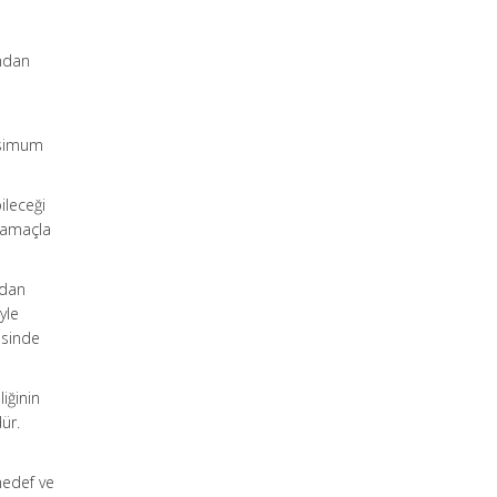
ından
aksimum
ileceği
r amaçla
ndan
yle
esinde
liğinin
ür.
 hedef ve