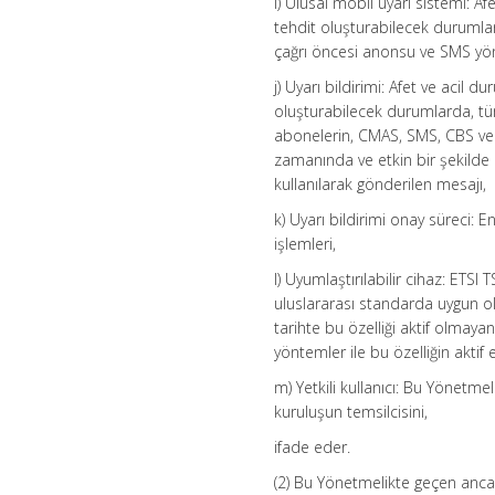
i) Ulusal mobil uyarı sistemi: Af
tehdit oluşturabilecek durumlard
çağrı öncesi anonsu ve SMS yönt
j) Uyarı bildirimi: Afet ve acil 
oluşturabilecek durumlarda, tüm 
abonelerin, CMAS, SMS, CBS ve 
zamanında ve etkin bir şekilde
kullanılarak gönderilen mesajı,
k) Uyarı bildirimi onay süreci:
işlemleri,
l) Uyumlaştırılabilir cihaz: ET
uluslararası standarda uygun o
tarihte bu özelliği aktif olmay
yöntemler ile bu özelliğin aktif e
m) Yetkili kullanıcı: Bu Yönetm
kuruluşun temsilcisini,
ifade eder.
(2) Bu Yönetmelikte geçen ancak