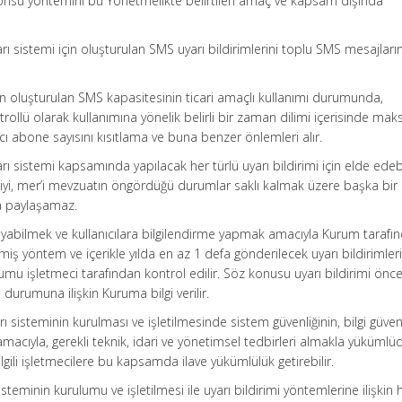
 anonsu yöntemini bu Yönetmelikte belirtilen amaç ve kapsam dışında
yarı sistemi için oluşturulan SMS uyarı bildirimlerini toplu SMS mesajlar
için oluşturulan SMS kapasitesinin ticari amaçlı kullanımı durumunda,
trollü olarak kullanımına yönelik belirli bir zaman dilimi içerisinde m
cı abone sayısını kısıtlama ve buna benzer önlemleri alır.
yarı sistemi kapsamında yapılacak her türlü uyarı bildirimi için elde edeb
eriyi, mer’i mevzuatın öngördüğü durumlar saklı kalmak üzere başka bi
a paylaşamaz.
sağlayabilmek ve kullanıcılara bilgilendirme yapmak amacıyla Kurum tarafı
nmiş yöntem ve içerikle yılda en az 1 defa gönderilecek uyarı bildirimleri
umu işletmeci tarafından kontrol edilir. Söz konusu uyarı bildirimi önc
durumuna ilişkin Kuruma bilgi verilir.
rı sisteminin kurulması ve işletilmesinde sistem güvenliğinin, bilgi güven
macıyla, gerekli teknik, idari ve yönetimsel tedbirleri almakla yükümlüd
gili işletmecilere bu kapsamda ilave yükümlülük getirebilir.
isteminin kurulumu ve işletilmesi ile uyarı bildirimi yöntemlerine ilişkin