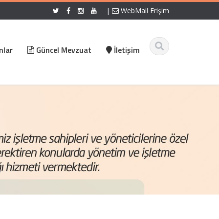
|
WebMail Erişim
nlar
Güncel Mevzuat
İletişim