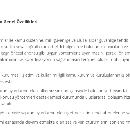
n Genel Özellikleri
umlar ile kamu düzenine, milli güvenliğe ve ulusal siber güvenliğe tehdit
yurtta veya coğrafi olarak belirli bölgelerde bulunan kullanıcıların ve
çağrı öncesi anonsu gibi uygun yöntemlerle uyarılmasını, gerekli önlem
 alınmasını ve koordinasyonun sağlanmasını teminen ulusal mobil uyarı
kurulması, işletimi ve kullanımı ilgili kamu kurum ve kuruluşlarının iş birl
eştirilir.
an uyarı bildirimleri, ülkemiz sınırları içerisinde bulunan yurt dışından
söz konusu yöntemleri desteklemesi durumunda uluslararası dolaşım hiz
apılır.
öntemiyle yapılan uyarı bildirimleri işletmecilerin kendi abonelerine yap
ildirimi esnasında devam etmekte olan ses ve veri oturumlarını sonlandı