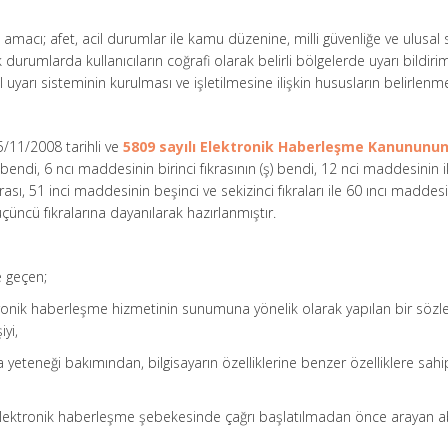
amacı; afet, acil durumlar ile kamu düzenine, milli güvenliğe ve ulusal 
durumlarda kullanıcıların coğrafi olarak belirli bölgelerde uyarı bildirim
 uyarı sisteminin kurulması ve işletilmesine ilişkin hususların belirlenme
5/11/2008 tarihli ve
5809 sayılı Elektronik Haberleşme Kanununu
 bendi, 6 ncı maddesinin birinci fıkrasının (ş) bendi, 12 nci maddesinin i
ıkrası, 51 inci maddesinin beşinci ve sekizinci fıkraları ile 60 ıncı maddes
nüçüncü fıkralarına dayanılarak hazırlanmıştır.
e geçen;
ektronik haberleşme hizmetinin sunumuna yönelik olarak yapılan bir söz
iyi,
a yeteneği bakımından, bilgisayarın özelliklerine benzer özelliklere sah
 elektronik haberleşme şebekesinde çağrı başlatılmadan önce arayan 