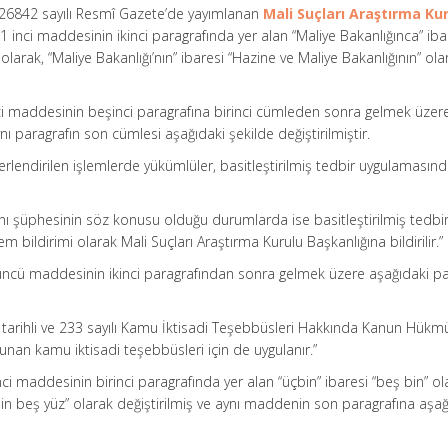
e 26842 sayılı Resmî Gazete’de yayımlanan
Mali Suçları Araştırma Ku
 1 inci maddesinin ikinci paragrafında yer alan “Maliye Bakanlığınca” iba
olarak, “Maliye Bakanlığı’nın” ibaresi “Hazine ve Maliye Bakanlığının” ola
nci maddesinin beşinci paragrafına birinci cümleden sonra gelmek üzer
ı paragrafın son cümlesi aşağıdaki şekilde değiştirilmiştir.
rlendirilen işlemlerde yükümlüler, basitleştirilmiş tedbir uygulamasın
ı şüphesinin söz konusu olduğu durumlarda ise basitleştirilmiş tedbi
 bildirimi olarak Mali Suçları Araştırma Kurulu Başkanlığına bildirilir.”
 üncü maddesinin ikinci paragrafından sonra gelmek üzere aşağıdaki p
 tarihli ve 233 sayılı Kamu İktisadi Teşebbüsleri Hakkında Kanun Hük
nan kamu iktisadi teşebbüsleri için de uygulanır.”
nci maddesinin birinci paragrafında yer alan “üçbin” ibaresi “beş bin” ol
 bin beş yüz” olarak değiştirilmiş ve aynı maddenin son paragrafına aşağ