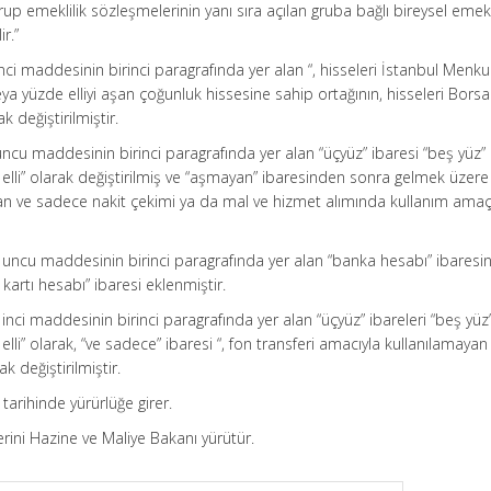
up emeklilik sözleşmelerinin yanı sıra açılan gruba bağlı bireysel emekl
r.”
inci maddesinin birinci paragrafında yer alan “, hisseleri İstanbul Menku
eya yüzde elliyi aşan çoğunluk hissesine sahip ortağının, hisseleri Borsa
 değiştirilmiştir.
uncu maddesinin birinci paragrafında yer alan “üçyüz” ibaresi “beş yüz” 
yüz elli” olarak değiştirilmiş ve “aşmayan” ibaresinden sonra gelmek üzere 
yan ve sadece nakit çekimi ya da mal ve hizmet alımında kullanım amaçl
10 uncu maddesinin birinci paragrafında yer alan “banka hesabı” ibares
kartı hesabı” ibaresi eklenmiştir.
 inci maddesinin birinci paragrafında yer alan “üçyüz” ibareleri “beş yüz
üz elli” olarak, “ve sadece” ibaresi “, fon transferi amacıyla kullanılamayan
k değiştirilmiştir.
tarihinde yürürlüğe girer.
ini Hazine ve Maliye Bakanı yürütür.