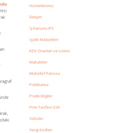
rulu
Hizmetlerimiz
resi
rak
İletişim
İş Kanunu IPC
e
İşçilik Maliyetleri
dan
KDV Oranları ve Listesi
Makaleler
r
Mükellef Panosu
aragraf
Politikamız
Pratik Bilgiler
münde
Prim Tarifesi SSK
arak,
Sirküler
ıdaki
Vergi Kodları