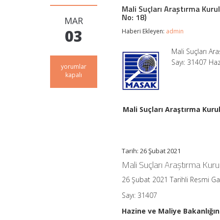
Mali Suçları Araştırma Kurulu
No: 18)
MAR
03
Haberi Ekleyen:
admin
Mali Suçları Ar
Sayı: 31407 Ha
Mali
yorumlar
Suçları
kapalı
Araştırma
Kurulu
Genel
Tebliği
Mali Suçları Araştırma Kurul
(Sıra
No:
5)’nde
Değişiklik
Yapılmasına
Tarih: 26 Şubat 2021
Dair
Mali Suçları Araştırma Kurul
Tebliğ
(Sıra
26 Şubat 2021 Tarihli Resmi G
No:
18)
Sayı: 31407
için
Hazine ve Maliye Bakanlığı