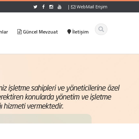
|
WebMail Erişim
nlar
Güncel Mevzuat
İletişim