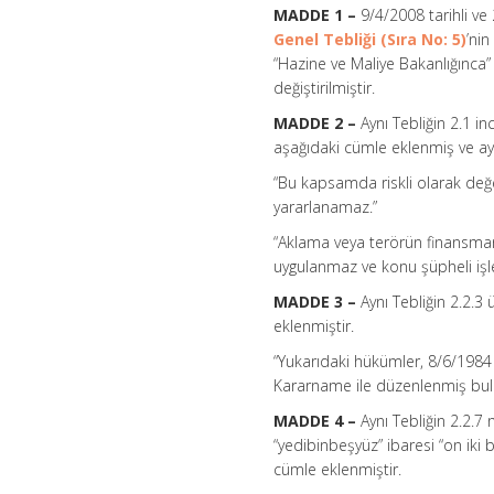
MADDE 1 –
9/4/2008 tarihli v
Genel Tebliği (Sıra No: 5)
’nin
“Hazine ve Maliye Bakanlığınca” 
değiştirilmiştir.
MADDE 2 –
Aynı Tebliğin 2.1 i
aşağıdaki cümle eklenmiş ve ayn
“Bu kapsamda riskli olarak değe
yararlanamaz.”
“Aklama veya terörün finansman
uygulanmaz ve konu şüpheli işlem
MADDE 3 –
Aynı Tebliğin 2.2.3
eklenmiştir.
“Yukarıdaki hükümler, 8/6/1984
Kararname ile düzenlenmiş bulu
MADDE 4 –
Aynı Tebliğin 2.2.7 
“yedibinbeşyüz” ibaresi “on iki
cümle eklenmiştir.