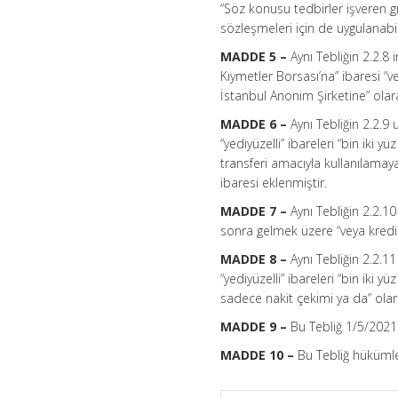
“Söz konusu tedbirler işveren gr
sözleşmeleri için de uygulanabili
MADDE 5 –
Aynı Tebliğin 2.2.8 
Kıymetler Borsası’na” ibaresi “v
İstanbul Anonim Şirketine” olarak
MADDE 6 –
Aynı Tebliğin 2.2.9 
“yediyüzelli” ibareleri “bin iki 
transferi amacıyla kullanılama
ibaresi eklenmiştir.
MADDE 7 –
Aynı Tebliğin 2.2.
sonra gelmek üzere “veya kredi 
MADDE 8 –
Aynı Tebliğin 2.2.11
“yediyüzelli” ibareleri “bin iki y
sadece nakit çekimi ya da” olara
MADDE 9 –
Bu Tebliğ 1/5/2021 
MADDE 10 –
Bu Tebliğ hükümler