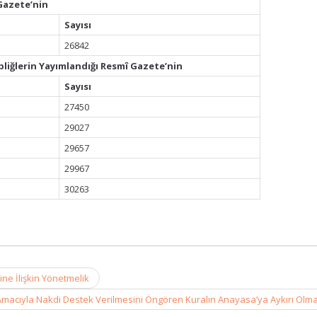
Gazete’nin
Sayısı
26842
bliğlerin Yayımlandığı Resmî Gazete’nin
Sayısı
27450
29027
29657
29967
30263
ne İlişkin Yönetmelik
k Amacıyla Nakdi Destek Verilmesini Öngören Kuralın Anayasa’ya Aykırı Olm