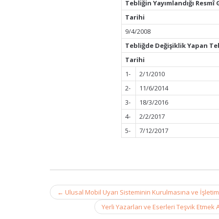
Tebliğin Yayımlandığı Resmî 
Tarihi
9/4/2008
Tebliğde Değişiklik Yapan Te
Tarihi
1-
2/1/2010
2-
11/6/2014
3-
18/3/2016
4-
2/2/2017
5-
7/12/2017
Post
←
Ulusal Mobil Uyarı Sisteminin Kurulmasına ve İşletimi
navigation
Yerli Yazarları ve Eserleri Teşvik Etme