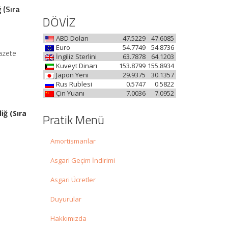
 (Sıra
DÖVİZ
ABD Doları
47.5229
47.6085
Euro
54.7749
54.8736
Gazete
İngiliz Sterlini
63.7878
64.1203
Kuveyt Dinarı
153.8799
155.8934
Japon Yeni
29.9375
30.1357
Rus Rublesi
0.5747
0.5822
Çin Yuanı
7.0036
7.0952
iğ (Sıra
Pratik Menü
Amortismanlar
Asgari Geçim İndirimi
Asgari Ücretler
Duyurular
Hakkımızda