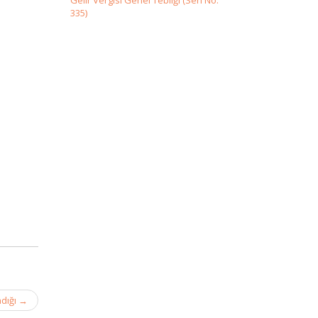
Gelir Vergisi Genel Tebliği (Seri No:
335)
adığı
→