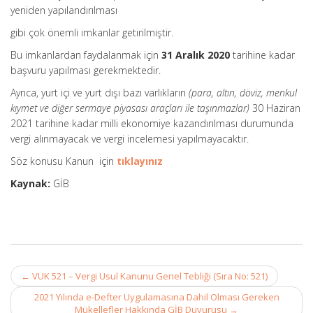
yeniden yapılandırılması
gibi çok önemli imkanlar getirilmiştir.
Bu imkanlardan faydalanmak için
31 Aralık 2020
tarihine kadar
başvuru yapılması gerekmektedir.
Ayrıca, yurt içi ve yurt dışı bazı varlıkların
(para, altın, döviz, menkul
kıymet ve diğer sermaye piyasası araçları ile taşınmazlar)
30 Haziran
2021 tarihine kadar milli ekonomiye kazandırılması durumunda
vergi alınmayacak ve vergi incelemesi yapılmayacaktır.
Söz konusu Kanun için
tıklayınız
Kaynak:
GİB
Post
←
VUK 521 – Vergi Usul Kanunu Genel Tebliği (Sıra No: 521)
navigation
2021 Yılında e-Defter Uygulamasına Dahil Olması Gereken
Mükellefler Hakkında GİB Duyurusu
→