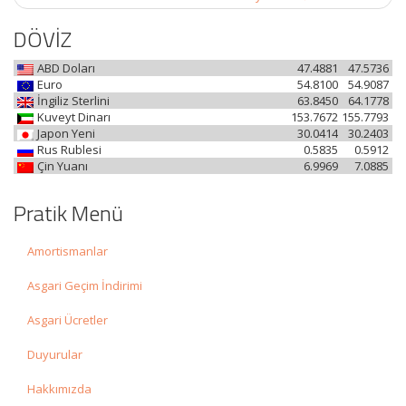
DÖVİZ
ABD Doları
47.4881
47.5736
Euro
54.8100
54.9087
İngiliz Sterlini
63.8450
64.1778
Kuveyt Dinarı
153.7672
155.7793
Japon Yeni
30.0414
30.2403
Rus Rublesi
0.5835
0.5912
Çin Yuanı
6.9969
7.0885
Pratik Menü
Amortismanlar
Asgari Geçim İndirimi
Asgari Ücretler
Duyurular
Hakkımızda