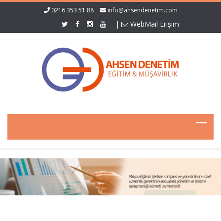
0216 353 51 88
info@ahsendenetim.com
|
WebMail Erişim