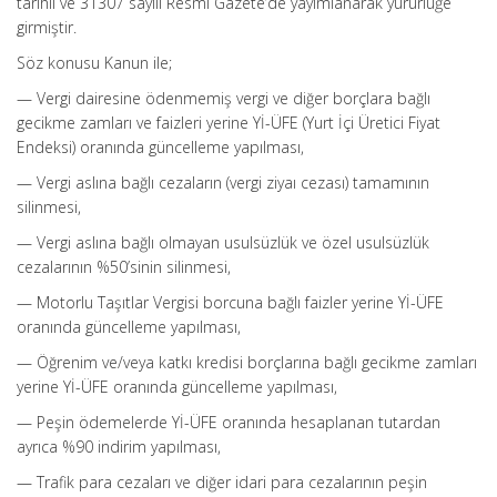
tarihli ve 31307 sayılı Resmi Gazete’de yayımlanarak yürürlüğe
girmiştir.
Söz konusu Kanun ile;
— Vergi dairesine ödenmemiş vergi ve diğer borçlara bağlı
gecikme zamları ve faizleri yerine Yİ-ÜFE (Yurt İçi Üretici Fiyat
Endeksi) oranında güncelleme yapılması,
— Vergi aslına bağlı cezaların (vergi ziyaı cezası) tamamının
silinmesi,
— Vergi aslına bağlı olmayan usulsüzlük ve özel usulsüzlük
cezalarının %50’sinin silinmesi,
— Motorlu Taşıtlar Vergisi borcuna bağlı faizler yerine Yİ-ÜFE
oranında güncelleme yapılması,
— Öğrenim ve/veya katkı kredisi borçlarına bağlı gecikme zamları
yerine Yİ-ÜFE oranında güncelleme yapılması,
— Peşin ödemelerde Yİ-ÜFE oranında hesaplanan tutardan
ayrıca %90 indirim yapılması,
— Trafik para cezaları ve diğer idari para cezalarının peşin