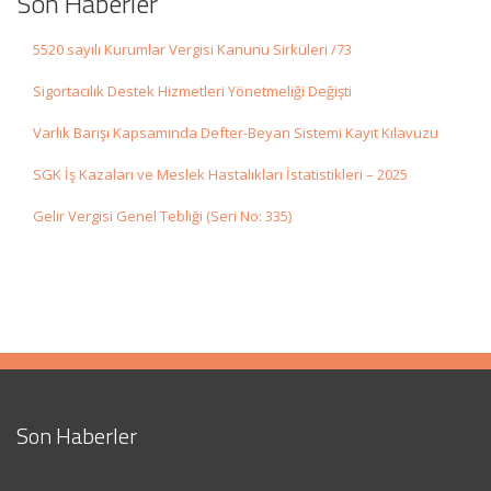
Son Haberler
5520 sayılı Kurumlar Vergisi Kanunu Sirküleri /73
Sigortacılık Destek Hizmetleri Yönetmeliği Değişti
Varlık Barışı Kapsamında Defter-Beyan Sistemi Kayıt Kılavuzu
SGK İş Kazaları ve Meslek Hastalıkları İstatistikleri – 2025
Gelir Vergisi Genel Tebliği (Seri No: 335)
Son Haberler