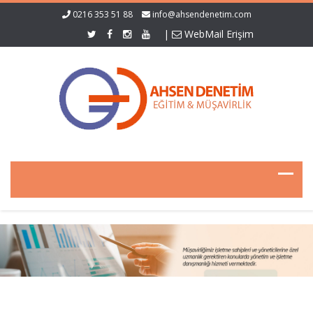
0216 353 51 88
info@ahsendenetim.com
|
WebMail Erişim