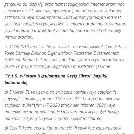
gerçek ya da tüzel kişi aracı hizmet sağlayıcıları, internet ortamında
gerçek ve tüzel kişilere ait gayrimenkul, motorlu araç vasıtalarının
satılmasına veya kiralanmasına ilişkin ilanları yayınlayan internet
sitelerinin sahipleri veya işleticileri ile internet ortamında reklamların
yayınlanmasına aracılık faaliyetinde bulunan internet reklamcılığı
hizmet aracıları.
5- 11/3/2010 tarihli ve 5957 sayılı Sebze ve Meyveler ile Yeterli Arz ve
Talep Derinliği Bulunan Diğer Malların Ticaretinin Düzenlenmesi
Hakkında Kanun hükümlerine göre komisyoncu veya tüccar olarak
sebze ve meyve ticaretiyle iştigal eden mükellefler.” şeklinde,
“IV.1.5. e-Fatura Uygulamasına Geçiş Süresi” başlıklı
bölümünde;
a) 5 Milyon TL ve üzeri olan brüt satış hasılatı (veya satışları ile
gayrisafi iş hasılatı) şartını 2018 veya 2019 hesap dönemlerinde
sağlayan mükellefler 1/7/2020 tarihinden itibaren, 2020 veya
müteakip hesap dönemlerinde sağlayan mükellefler, ilgili hesap
dönemini izleyen yılın yedinci ayının başından itibaren,
b) Özel Tüketim Vergisi Kanununa ekli (I) sayılı liste kapsamındaki