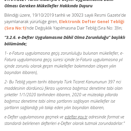
Olması Gereken Mükellefler Hakkında Duyuru
Bilindiği üzere, 19/10/2019 tarihli ve 30923 sayılı Resmi Gazete’de
yayımlanarak yürürlüğe giren,
Elektronik Defter Genel Tebliği
(Sıra No:1)
‘nde Değişiklik Yapılmasına Dair Tebliğ (Sıra No: 3)’in;
“3.2.6. e-Defter Uygulamasına Dâhil Olma Zorunluluğu” başlıklı
bölümünde;
1- e-Fatura uygulamasına geçiş zorunluluğu bulunan mükellefler, e-
Fatura uygulamasına geçiş süresi içinde (e-Fatura uygulamasına yıl
içinde zorunlu olarak geçen mükellefler bakımından izleyen yılın
başından itibaren),
2- Bu Tebliğ yayım tarihi itibarıyla Türk Ticaret Kanununun 397 nci
maddesinin dördüncü fıkrası uyarınca bağımsız denetime tabi olan
şirketler 1/1/2020 tarihinden itibaren, 2020 ve müteakip yıllarda
bağımsız denetime tabi olma şartlarını sağlayan mükellefler ise
şartların sağlandığı yılı takip eden yılın başından itibaren,
e-Defter uygulamasına geçmek ve
edefter.gov.tr
adresinde format ve
standardı belirlenen defterleri e-Defter olarak tutmak zorundadırlar.”