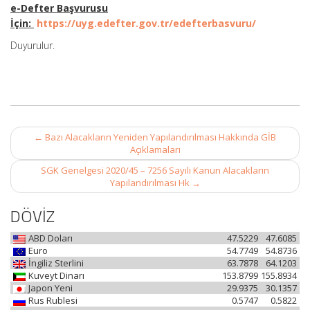
e-Defter Başvurusu
İçin:
https://uyg.edefter.gov.tr/edefterbasvuru/
Duyurulur.
Post
←
Bazı Alacakların Yeniden Yapılandırılması Hakkında GİB
navigation
Açıklamaları
SGK Genelgesi 2020/45 – 7256 Sayılı Kanun Alacakların
Yapılandırılması Hk
→
DÖVİZ
ABD Doları
47.5229
47.6085
Euro
54.7749
54.8736
İngiliz Sterlini
63.7878
64.1203
Kuveyt Dinarı
153.8799
155.8934
Japon Yeni
29.9375
30.1357
Rus Rublesi
0.5747
0.5822