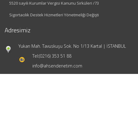
5520 sayılı Kurumlar Vergisi Kanunu Sirküleri /73
Sigortacılık Destek Hizmetleri Yönetmeliği Değişti
Adresimiz
Yukarı Mah. Tavuskuşu Sok. No 1/13 Kartal | İSTANBUL
Tel:
(0216) 353 51 88
info@ahsendenetim.com
Hızlı Menü
Ana Sayfa
Hakkımızda
Hizmetlerimiz
Güncel Mevzuat
İletişim