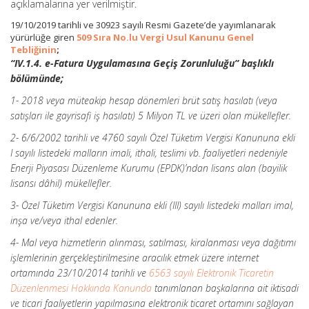
açıklamalarına yer verilmiştir.
19/10/2019 tarihli ve 30923 sayılı Resmi Gazete’de yayımlanarak
yürürlüğe giren
509 Sıra No.lu Vergi Usul Kanunu Genel
Tebliğinin
;
“IV.1.4. e-Fatura Uygulamasına Geçiş Zorunluluğu” başlıklı
bölümünde;
1- 2018 veya müteakip hesap dönemleri brüt satış hasılatı (veya
satışları ile gayrisafi iş hasılatı) 5 Milyon TL ve üzeri olan mükellefler.
2- 6/6/2002 tarihli ve 4760 sayılı Özel Tüketim Vergisi Kanununa ekli
I sayılı listedeki malların imali, ithali, teslimi vb. faaliyetleri nedeniyle
Enerji Piyasası Düzenleme Kurumu (EPDK)’ndan lisans alan (bayilik
lisansı dâhil) mükellefler.
3- Özel Tüketim Vergisi Kanununa ekli (III) sayılı listedeki malları imal,
inşa ve/veya ithal edenler.
4- Mal veya hizmetlerin alınması, satılması, kiralanması veya dağıtımı
işlemlerinin gerçekleştirilmesine aracılık etmek üzere internet
ortamında 23/10/2014 tarihli ve
6563 sayılı Elektronik Ticaretin
Düzenlenmesi Hakkında Kanunda
tanımlanan başkalarına ait iktisadi
ve ticari faaliyetlerin yapılmasına elektronik ticaret ortamını sağlayan