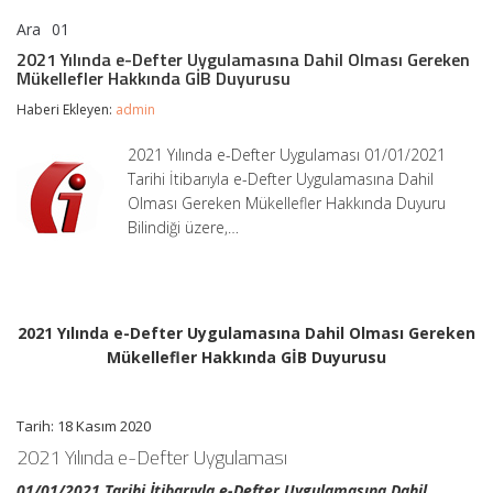
Ara
01
2021
yorumlar kapalı
Yılında
2021 Yılında e-Defter Uygulamasına Dahil Olması Gereken
e-
Mükellefler Hakkında GİB Duyurusu
Defter
Uygulamasına
Haberi Ekleyen:
admin
Dahil
Olması
2021 Yılında e-Defter Uygulaması 01/01/2021
Gereken
Tarihi İtibarıyla e-Defter Uygulamasına Dahil
Mükellefler
Hakkında
Olması Gereken Mükellefler Hakkında Duyuru
GİB
Bilindiği üzere,…
Duyurusu
için
2021 Yılında e-Defter Uygulamasına Dahil Olması Gereken
Mükellefler Hakkında GİB Duyurusu
Tarih: 18 Kasım 2020
2021 Yılında e-Defter Uygulaması
01/01/2021 Tarihi İtibarıyla e-Defter Uygulamasına Dahil