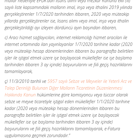
mallar nedeniyle EPDK’dan lisans alımı veya mezkur Kanuna ekli (III)
sayılı liste kapsamındaki malların imal, inşa veya ithalini 2019 yılında
gerçekleştirenler 1/7/2020 tarihinden itibaren, 2020 veya müteakip
yıllarda gerçekleştirenler ise, lisans alımı veya imal, inşa veya ithalin
gerçekleştirildiği ayı izleyen dördüncü ayın başından itibaren,
c) Aracı hizmet sağlayıcıları, internet reklamcılığı hizmet aracıları ile
internet ortamında ilan yayınlayanlar 1/7/2020 tarihine kadar (2020
veya müteakip hesap dönemlerinden itibaren bu paragrafta belirtilen
işler ile iştigal etmek üzere işe başlayacak mükellefler ise işe başlama
tarihinden itibaren 3 ay içinde) başvurularını ve fiili geçiş hazırlıklarını
tamamlayarak,
ç) 11/3/2010 tarihli ve
5957 sayılı Sebze ve Meyveler ile Yeterli Arz ve
Talep Derinliği Bulunan Diğer Malların Ticaretinin Düzenlenmesi
Hakkında Kanun
hükümlerine göre komisyoncu veya tüccar olarak
sebze ve meyve ticaretiyle iştigal eden mükellefler 1/1/2020 tarihine
kadar (2020 veya müteakip hesap dönemlerinden itibaren bu
paragrafta belirtilen işler ile iştigal etmek üzere işe başlayacak
mükellefler ise işe başlama tarihinden itibaren 3 ay içinde)
başvurularını ve fiili geçiş hazırlıklarını tamamlayarak, e-Fatura
uygulamasına geçmek zorundadır.”