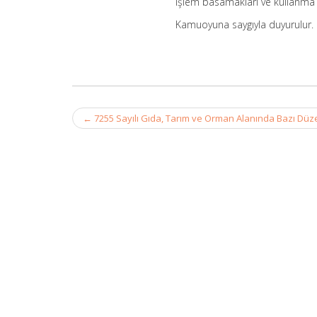
işlem basamakları ve kullanma 
Kamuoyuna saygıyla duyurulur.
Post
←
7255 Sayılı Gıda, Tarım ve Orman Alanında Bazı Dü
navigation