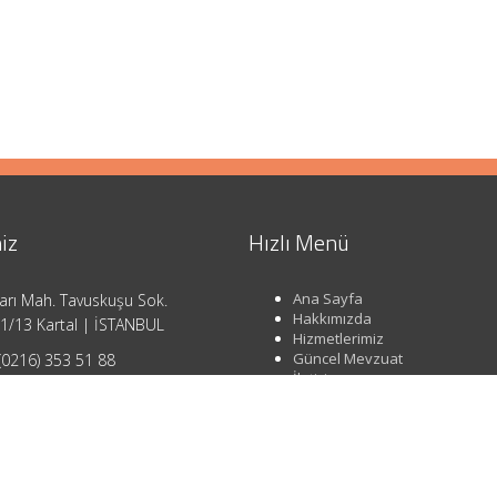
iz
Hızlı Menü
Ana Sayfa
arı Mah. Tavuskuşu Sok.
Hakkımızda
1/13 Kartal | İSTANBUL
Hizmetlerimiz
Güncel Mevzuat
(0216) 353 51 88
İletişim
o@ahsendenetim.com