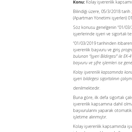
Konu:
Kolay işverenlik kapsamında
Bilindiği üzere, 05/3/2018 tarih
(Apartman Yönetimi işyerleri) 01
Söz konusu genelgenin “01/03/20
işyerlerinde işyeri ve sigortalı t
“01/03/2019 tarihinden itibaren 
işverenlik başvuru ve giriş
progr
bulunan “İşyeri Bildirgesi” ile EK-
başvuru ve şifre işlemleri ise gen
Kolay işverenlik kapsamında konut kap
işyeri bildirgesi sigortalının ça
denilmektedir.
Buna göre, ilk defa sigortalı ça
işverenlik kapsamına dahil olma
başvurularını yaparak otomatik
işletime alınmıştır.
Kolay işverenlik kapsamında işve