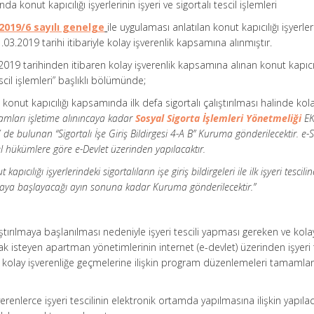
 konut kapıcılığı işyerlerinin işyeri ve sigortalı tescil işlemleri
2019/6 sayılı genelge
ile uygulaması anlatılan konut kapıcılığı işyerler
.03.2019 tarihi itibariyle kolay işverenlik kapsamına alınmıştır.
19 tarihinden itibaren kolay işverenlik kapsamına alınan konut kapıcıl
escil işlemleri” başlıklı bölümünde;
konut kapıcılığı kapsamında ilk defa sigortalı çalıştırılması halinde kol
amları işletime alınıncaya kadar
Sosyal Sigorta İşlemleri Yönetmeliği
EK
4′ de bulunan “Sigortalı İşe Giriş Bildirgesi 4-A B” Kuruma gönderilecektir. e-
el hükümlere göre e-Devlet üzerinden yapılacaktır.
ıcılığı işyerlerindeki sigortalıların işe giriş bildirgeleri ile ilk işyeri tesciline
lışmaya başlayacağı ayın sonuna kadar Kuruma gönderilecektir.”
lıştırılmaya başlanılması nedeniyle işyeri tescili yapması gereken ve kola
k isteyen apartman yönetimlerinin internet (e-devlet) üzerinden işyeri 
 kolay işverenliğe geçmelerine ilişkin program düzenlemeleri tamamla
renlerce işyeri tescilinin elektronik ortamda yapılmasına ilişkin yapıla