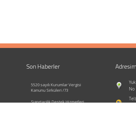
Son Haberler
Adresim
Yuk
5520 sayılı Kurumlar Vergisi
No 
Kanunu Sirküleri /73
Tel:
Sigortacılık Destek Hizmetleri
Yönetmeliği Değişti
inf