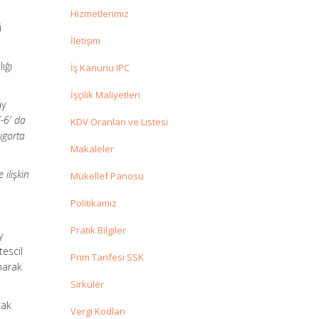
Hizmetlerimiz
i
İletişim
ığı
İş Kanunu IPC
İşçilik Maliyetleri
ay
-6′ da
KDV Oranları ve Listesi
Sigorta
Makaleler
 ilişkin
Mükellef Panosu
Politikamız
Pratik Bilgiler
y
tescil
Prim Tarifesi SSK
narak
Sirküler
cak
Vergi Kodları