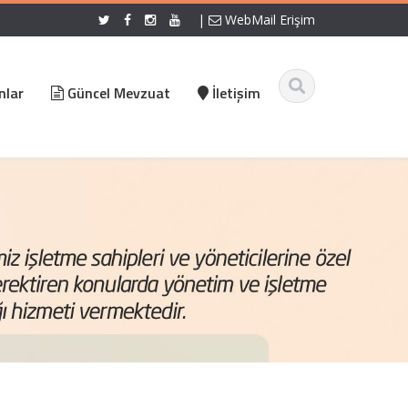
|
WebMail Erişim
nlar
Güncel Mevzuat
İletişim