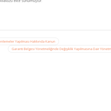
kılavuzu ekte sunulmuştur.
zenlemeler Yapılması Hakkında Kanun
Garanti Belgesi Yönetmeliğinde Değişiklik Yapılmasına Dair Yönet