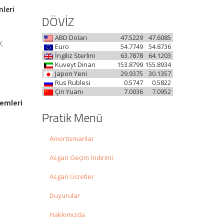
mleri
DÖVİZ
ABD Doları
47.5229
47.6085
K
Euro
54.7749
54.8736
İngiliz Sterlini
63.7878
64.1203
Kuveyt Dinarı
153.8799
155.8934
Japon Yeni
29.9375
30.1357
Rus Rublesi
0.5747
0.5822
Çin Yuanı
7.0036
7.0952
şlemleri
Pratik Menü
Amortismanlar
Asgari Geçim İndirimi
Asgari Ücretler
Duyurular
Hakkımızda