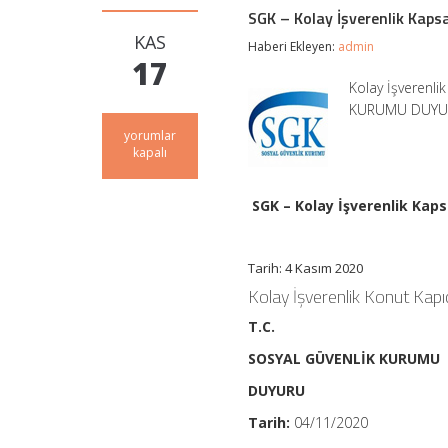
SGK – Kolay İşverenlik Kapsam
KAS
Haberi Ekleyen:
admin
17
Kolay İşverenlik
KURUMU DUYURU 
SGK
yorumlar
–
kapalı
Kolay
İşverenlik
Kapsamında
SGK – Kolay İşverenlik Kapsa
Konut
Kapıcılığı
İşyerlerinin
Tarih: 4 Kasım 2020
İşyeri
ve
Kolay İşverenlik Konut Kapıcıl
Sigortalı
Tescil
T.C.
İşlemleri
için
SOSYAL GÜVENLİK KURUMU
DUYURU
Tarih:
04/11/2020