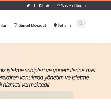
|
WebMail Erişim
nlar
Güncel Mevzuat
İletişim