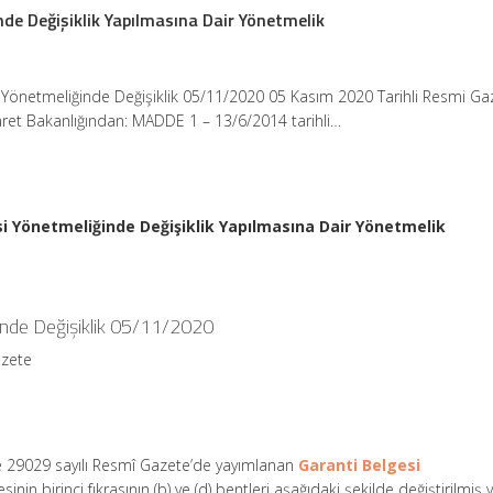
nde Değişiklik Yapılmasına Dair Yönetmelik
 Yönetmeliğinde Değişiklik 05/11/2020 05 Kasım 2020 Tarihli Resmi Ga
aret Bakanlığından: MADDE 1 – 13/6/2014 tarihli…
i Yönetmeliğinde Değişiklik Yapılmasına Dair Yönetmelik
inde Değişiklik 05/11/2020
azete
ve 29029 sayılı Resmî Gazete’de yayımlanan
Garanti Belgesi
in birinci fıkrasının (b) ve (d) bentleri aşağıdaki şekilde değiştirilmiş 