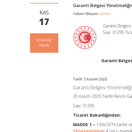
Garanti Belgesi Yönetmeliği
KAS
Haberi Ekleyen:
admin
17
Garanti Belgesi
Sayı: 31295 Tic
Garanti
yorumlar
Belgesi
kapalı
Yönetmeliğinde
Değişiklik
Yapılmasına
Garanti Belges
Dair
Yönetmelik
için
Tarih: 5 Kasım 2020
Garanti Belgesi Yönetmeliğ
05 Kasım 2020 Tarihli Resmi G
Sayı: 31295
Ticaret Bakanlığından:
MADDE 1 –
13/6/2014 tarihli 
Yönetmeliğinin
4 üncü maddesin