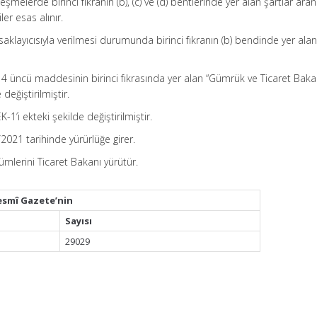
eşmelerde birinci fıkranın (b), (c) ve (d) bentlerinde yer alan şartlar ar
er esas alınır.
i saklayıcısıyla verilmesi durumunda birinci fıkranın (b) bendinde yer ala
4 üncü maddesinin birinci fıkrasında yer alan “Gümrük ve Ticaret Baka
değiştirilmiştir.
-1’i ekteki şekilde değiştirilmiştir.
021 tarihinde yürürlüğe girer.
lerini Ticaret Bakanı yürütür.
esmî Gazete’nin
Sayısı
29029