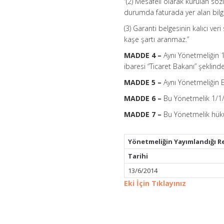
“(2) Mesafeli olarak kurulan sözl
durumda faturada yer alan bilgil
(3) Garanti belgesinin kalıcı ver
kaşe şartı aranmaz.”
MADDE 4 –
Aynı Yönetmeliğin 1
ibaresi “Ticaret Bakanı” şeklinde 
MADDE 5 –
Aynı Yönetmeliğin EK
MADDE 6 –
Bu Yönetmelik 1/1/2
MADDE 7 –
Bu Yönetmelik hüküm
Yönetmeliğin Yayımlandığı R
Tarihi
13/6/2014
Eki İçin Tıklayınız