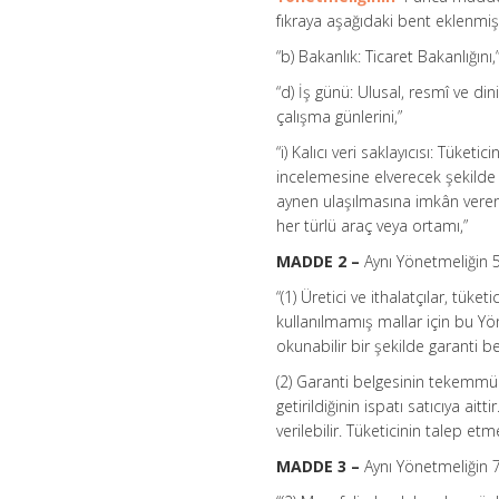
fıkraya aşağıdaki bent eklenmişt
“b) Bakanlık: Ticaret Bakanlığını,
“d) İş günü: Ulusal, resmî ve di
çalışma günlerini,”
“i) Kalıcı veri saklayıcısı: Tüke
incelemesine elverecek şekilde
aynen ulaşılmasına imkân veren 
her türlü araç veya ortamı,”
MADDE 2 –
Aynı Yönetmeliğin 5 i
“(1) Üretici ve ithalatçılar, tüket
kullanılmamış mallar için bu Yön
okunabilir bir şekilde garanti 
(2) Garanti belgesinin tekemmül
getirildiğinin ispatı satıcıya aitt
verilebilir. Tüketicinin talep et
MADDE 3 –
Aynı Yönetmeliğin 7