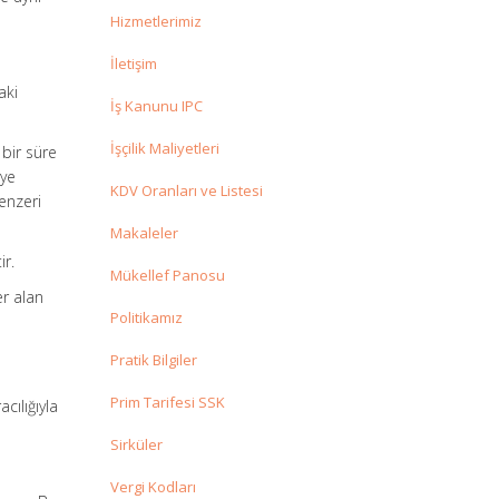
Hizmetlerimiz
İletişim
aki
İş Kanunu IPC
İşçilik Maliyetleri
 bir süre
iye
KDV Oranları ve Listesi
enzeri
Makaleler
ir.
Mükellef Panosu
er alan
Politikamız
Pratik Bilgiler
Prim Tarifesi SSK
acılığıyla
Sirküler
Vergi Kodları