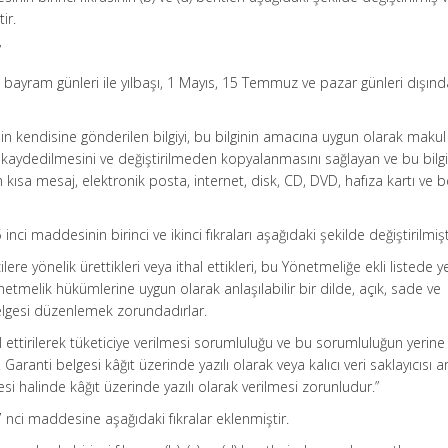
ir.
”
ni bayram günleri ile yılbaşı, 1 Mayıs, 15 Temmuz ve pazar günleri dışınd
ticinin kendisine gönderilen bilgiyi, bu bilginin amacına uygun olarak makul
 kaydedilmesini ve değiştirilmeden kopyalanmasını sağlayan ve bu bilg
kısa mesaj, elektronik posta, internet, disk, CD, DVD, hafıza kartı ve b
nci maddesinin birinci ve ikinci fıkraları aşağıdaki şekilde değiştirilmişt
icilere yönelik ürettikleri veya ithal ettikleri, bu Yönetmeliğe ekli listede y
etmelik hükümlerine uygun olarak anlaşılabilir bir dilde, açık, sade ve
belgesi düzenlemek zorundadırlar.
 ettirilerek tüketiciye verilmesi sorumluluğu ve bu sorumluluğun yerine
ir. Garanti belgesi kâğıt üzerinde yazılı olarak veya kalıcı veri saklayıcısı ar
mesi halinde kâğıt üzerinde yazılı olarak verilmesi zorunludur.”
 nci maddesine aşağıdaki fıkralar eklenmiştir.