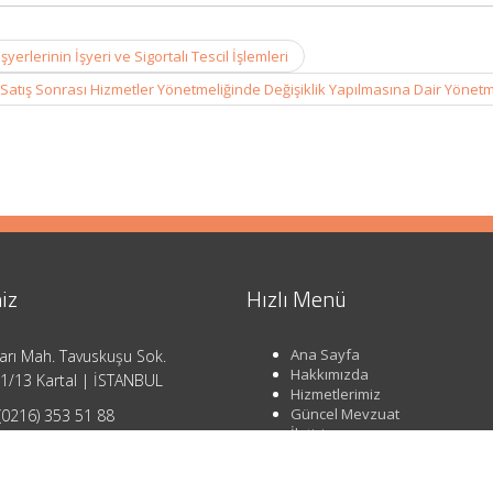
erlerinin İşyeri ve Sigortalı Tescil İşlemleri
Satış Sonrası Hizmetler Yönetmeliğinde Değişiklik Yapılmasına Dair Yönet
iz
Hızlı Menü
Ana Sayfa
arı Mah. Tavuskuşu Sok.
Hakkımızda
1/13 Kartal | İSTANBUL
Hizmetlerimiz
Güncel Mevzuat
(0216) 353 51 88
İletişim
o@ahsendenetim.com