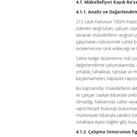
4.1. Mükellefiyet Kaydı Re’s
4.1.1. Analiz ve Değerlendi
213 sayılı Kanunun 160/A maddes
ödenen vergi tutarı, çalışan sayı
alınarak mükelleflerin vergisel
çalışmaları neticesinde sahte b
incelemesine sevk edileceği ve
Sahte belge düzenleme riski yük
değerlendirme çalışmalarında, e
ortaklık, tahakkuk, tahsilat ve m
beyannameleri, kapasite raporu, y
Bu kapsamda, mükelleflerin aktif
ve çalışan sayıları itibarıyla ür
olmadığı, haklarında sahte veya
rapor/tespit bulunup bulunmadığ
muhteviyatı itibarıyla yanıltıcı 
ortaklara ilişkin bilgiler gibi h
4.1.2. Çalışma Sonucunun İl