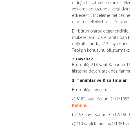
olduğu tespit edilen mükellefler
yoklama sonucunda, vergi daires
edilecektir. İnceleme neticesine
olup mükellefiyet tesisi/devamı i
Bir bütün olarak değerlendiril
mükelleflerin İdare tarafından b
doğrultusunda, 213 sayılı Kanu
Tebliğin konusunu oluşturmakta
2. Dayanak
Bu Tebliğ, 213 sayılı Kanunun 1
fıkrasına dayanılarak hazırlanmış
3. Tanımlar ve Kısaltmalar
Bu Tebliğde geçen;
a) 6183 sayılı Kanun: 21/7/1953t
Kanunu
,
b) 193 sayılı Kanun: 31/12/1960
c) 213 sayılı Kanun: 4/1/1961tar