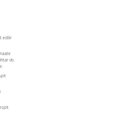
 edilir
anaate
uhtar vb.
r.
spit
ü
espit