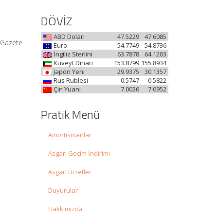
DÖVİZ
ABD Doları
47.5229
47.6085
i Gazete
Euro
54.7749
54.8736
İngiliz Sterlini
63.7878
64.1203
Kuveyt Dinarı
153.8799
155.8934
Japon Yeni
29.9375
30.1357
Rus Rublesi
0.5747
0.5822
Çin Yuanı
7.0036
7.0952
Pratik Menü
Amortismanlar
Asgari Geçim İndirimi
Asgari Ücretler
Duyurular
Hakkımızda