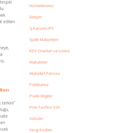
tespiti
Hizmetlerimiz
 Bu
mek
İletişim
it edilen
İş Kanunu IPC
İşçilik Maliyetleri
meye,
KDV Oranları ve Listesi
ca
si,
Makaleler
Mükellef Panosu
Politikamız
 Bazı
Pratik Bilgiler
terkini”
Prim Tarifesi SSK
lüğü,
kkate
Sirküler
eri
üksek
Vergi Kodları