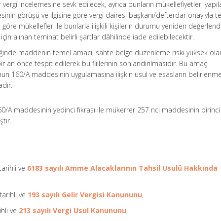
 vergi incelemesine sevk edilecek, ayrıca bunların mükellefiyetleri yapı
inin görüşü ve ilgisine göre vergi dairesi başkanı/defterdar onayıyla te
 göre mükellefler ile bunlarla ilişkili kişilerin durumu yeniden değerlend
çin alınan teminat belirli şartlar dâhilinde iade edilebilecektir.
diğinde maddenin temel amacı, sahte belge düzenleme riski yüksek ola
ir an önce tespit edilerek bu fiillerinin sonlandırılmasıdır. Bu amaç
nun 160/A maddesinin uygulamasına ilişkin usul ve esasların belirlenm
dır.
60/A maddesinin yedinci fıkrası ile mükerrer 257 nci maddesinin birinci
tır.
arihli ve
6183 sayılı Amme Alacaklarının Tahsil Usulü Hakkında
tarihli ve
193 sayılı Gelir Vergisi Kanununu
,
ihli ve
213 sayılı Vergi Usul Kanununu
,