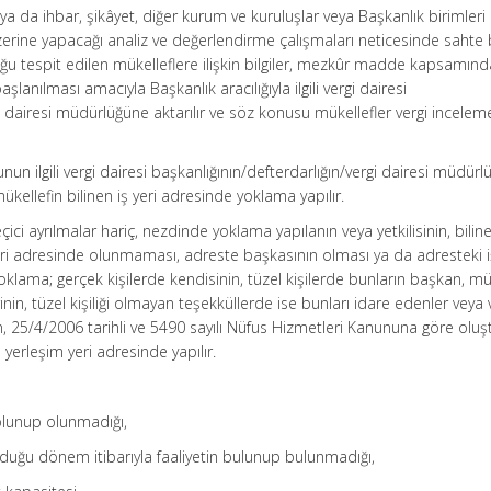
en ya da ihbar, şikâyet, diğer kurum ve kuruluşlar veya Başkanlık birimleri
üzerine yapacağı analiz ve değerlendirme çalışmaları neticesinde sahte
ğu tespit edilen mükelleflere ilişkin bilgiler, mezkûr madde kapsamınd
aşlanılması amacıyla Başkanlık aracılığıyla ilgili vergi dairesi
i dairesi müdürlüğüne aktarılır ve söz konusu mükellefler vergi incelem
un ilgili vergi dairesi başkanlığının/defterdarlığın/vergi dairesi müdür
ükellefin bilinen iş yeri adresinde yoklama yapılır.
i ayrılmalar hariç, nezdinde yoklama yapılanın veya yetkilisinin, bilinen
i adresinde olunmaması, adreste başkasının olması ya da adresteki iş
yoklama; gerçek kişilerde kendisinin, tüzel kişilerde bunların başkan, m
inin, tüzel kişiliği olmayan teşekküllerde ise bunları idare edenler veya
in, 25/4/2006 tarihli ve 5490 sayılı Nüfus Hizmetleri Kanununa göre oluş
yerleşim yeri adresinde yapılır.
 olunup olunmadığı,
olduğu dönem itibarıyla faaliyetin bulunup bulunmadığı,