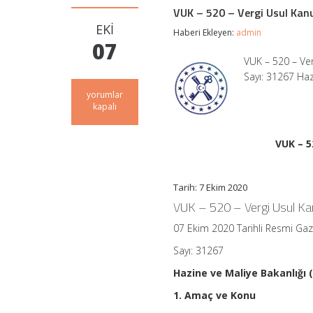
VUK – 520 – Vergi Usul Kanu
EKI
Haberi Ekleyen:
admin
07
VUK – 520 – Ver
Sayı: 31267 Haz
VUK
yorumlar
–
kapalı
520
–
Vergi
VUK – 5
Usul
Kanunu
Genel
Tarih: 7 Ekim 2020
Tebliği
(Sıra
VUK – 520 – Vergi Usul Kan
No:
520)
07 Ekim 2020 Tarihli Resmi Ga
için
Sayı: 31267
Hazine ve Maliye Bakanlığı (
1. Amaç ve Konu