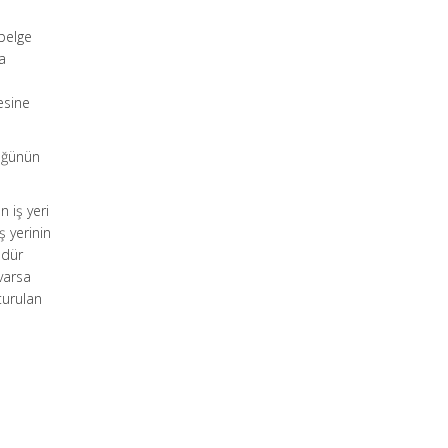
 belge
a
esine
lüğünün
 iş yeri
 yerinin
üdür
 varsa
turulan