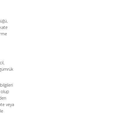
lüğü,
kkate
irme
il,
n gümrük
ilgileri
u olup
nden
hte veya
le