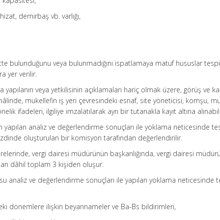
t kapasitesi,
hizat, demirbaş vb. varlığı,
yette bulunduğunu veya bulunmadığını ispatlamaya matuf hususlar tespit
 yer verilir.
yapılanın veya yetkilisinin açıklamaları hariç olmak üzere, görüş ve k
hâlinde, mükellefin iş yeri çevresindeki esnaf, site yöneticisi, komşu, m
nelik ifadeleri, ilgiliye imzalatılarak ayrı bir tutanakla kayıt altına alınabili
ndan yapılan analiz ve değerlendirme sonuçları ile yoklama neticesinde te
ezdinde oluşturulan bir komisyon tarafından değerlendirilir.
relerinde, vergi dairesi müdürünün başkanlığında, vergi dairesi müdür
kan dâhil toplam 3 kişiden oluşur.
u analiz ve değerlendirme sonuçları ile yapılan yoklama neticesinde t
ki dönemlere ilişkin beyannameler ve Ba-Bs bildirimleri,