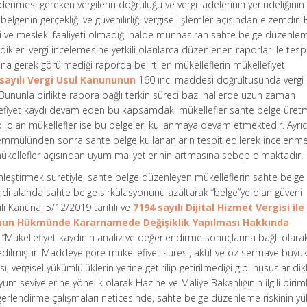
enmesi gereken vergilerin doğruluğu ve vergi iadelerinin yerindeliğinin 
elgenin gerçekliği ve güvenilirliği vergisel işlemler açısından elzemdir.
rai ve mesleki faaliyeti olmadığı halde münhasıran sahte belge düzenle
rdikleri vergi incelemesine yetkili olanlarca düzenlenen raporlar ile tesp
na gerek görülmediği raporda belirtilen mükelleflerin mükellefiyet
 sayılı Vergi Usul Kanununun
160 ıncı maddesi doğrultusunda vergi
 Bununla birlikte rapora bağlı terkin süreci bazı hallerde uzun zaman
efiyet kaydı devam eden bu kapsamdaki mükellefler sahte belge üret
 olan mükellefler ise bu belgeleri kullanmaya devam etmektedir. Ayrı
emmülünden sonra sahte belge kullananların tespit edilerek incelenme
mükellefler açısından uyum maliyetlerinin artmasına sebep olmaktadır.
kinleştirmek suretiyle, sahte belge düzenleyen mükelleflerin sahte belge
adi alanda sahte belge sirkülasyonunu azaltarak “belge”ye olan güveni
lı Kanuna, 5/12/2019 tarihli ve
7194 sayılı Dijital Hizmet Vergisi ile
anun Hükmünde Kararnamede Değişiklik Yapılması Hakkında
Mükellefiyet kaydının analiz ve değerlendirme sonuçlarına bağlı olarak 
edilmiştir. Maddeye göre mükellefiyet süresi, aktif ve öz sermaye büyük
sı, vergisel yükümlülüklerin yerine getirilip getirilmediği gibi hususlar di
yum seviyelerine yönelik olarak Hazine ve Maliye Bakanlığının ilgili biriml
ğerlendirme çalışmaları neticesinde, sahte belge düzenleme riskinin y