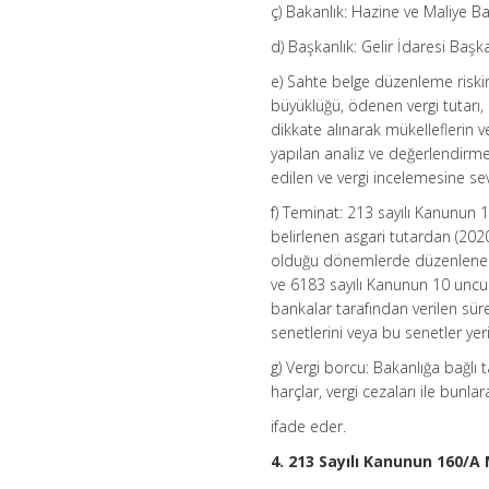
ç) Bakanlık: Hazine ve Maliye Bak
d) Başkanlık: Gelir İdaresi Başka
e) Sahte belge düzenleme riskin
büyüklüğü, ödenen vergi tutarı, ç
dikkate alınarak mükelleflerin ve
yapılan analiz ve değerlendirm
edilen ve vergi incelemesine sev
f) Teminat: 213 sayılı Kanunun
belirlenen asgari tutardan (202
olduğu dönemlerde düzenlenen b
ve 6183 sayılı Kanunun 10 uncu ma
bankalar tarafından verilen sür
senetlerini veya bu senetler ye
g) Vergi borcu: Bakanlığa bağlı 
harçlar, vergi cezaları ile bunla
ifade eder.
4. 213 Sayılı Kanunun 160/