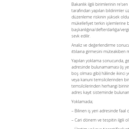
Bakanlık ilgili birimlerinin re’s
tarafından yapılan bildirimler 
düzenleme riskinin yüksek oldu
mükellefiyet terkin işlemlerine b
başkanlığına/defterdarlığa/verg
sevk edilir.
Analiz ve değerlendirme sonucun
ıttılaına girmesini müteakiben m
Yapılan yoklama sonucunda, geçic
adresinde bulunamaması (iş yer
boş olması gibi) hâlinde ikinci 
veya kanuni temsilcilerinden bir
temsilcilerinden herhangi birin
adres kayıt sisteminde bulunan 
Yoklamada;
– Bilinen iş yeri adresinde faal
– Cari dönem ve tespitin ilgili 