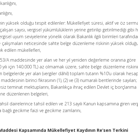
anlığını,
nlığını,
in yüksek olduğu tespit edilenler: Mükellefiyet süresi, aktif ve öz serm
alışan sayısı, vergisel yükümlülüklerin yerine getirilip getirilmediği gibi 
rgisel uyum seviyelerine yönelik olarak Bakanlık ilgili birimleri tarafınd
e çalışmaları neticesinde sahte belge düzenleme riskinin yüksek olduğu
k edilen mükellefleri,
 153/A maddesinde yer alan ve her yıl yeniden değerleme oranına göre
0 yılı için 140.000 TL) az olmamak üzere, sahte belge düzenleme riskin
elgelerde yer alan (vergiler dâhil) toplam tutarın %10’u olarak hesa
ddesinin birinci fıkrasının (1), (2) ve (3) numaralı bentlerinde sayılan; 
esiz teminat mektuplarını, Bakanlıkça ihraç edilen Devlet iç borçlanma
rine düzenlenen belgeleri,
tahsil dairelerince tahsil edilen ve 213 sayılı Kanun kapsamına giren verg
ra bağlı gecikme faizi ve gecikme zamlarını,
A Maddesi Kapsamında Mükellefiyet Kaydının Re’sen Terkini