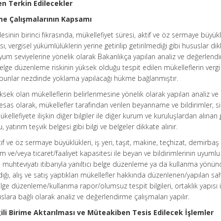
en Terkin Edilecekler
rme Çalışmalarının Kapsamı
inin birinci fıkrasında, mükellefiyet süresi, aktif ve öz sermaye büyük
sı, vergisel yükümlülüklerin yerine getirilip getirilmediği gibi hususlar di
 uyum seviyelerine yönelik olarak Bakanlıkça yapılan analiz ve değerlend
elge düzenleme riskinin yüksek olduğu tespit edilen mükelleflerin vergi
 bunlar nezdinde yoklama yapılacağı hükme bağlanmıştır.
sek olan mükelleflerin belirlenmesine yönelik olarak yapılan analiz ve
sas olarak, mükellefler tarafından verilen beyanname ve bildirimler, sic
ükellefiyete ilişkin diğer bilgiler ile diğer kurum ve kuruluşlardan alına
atırım teşvik belgesi gibi bilgi ve belgeler dikkate alınır.
 ve öz sermaye büyüklükleri, iş yeri, taşıt, makine, teçhizat, demirbaş b
etim ve/veya ticaret/faaliyet kapasitesi ile beyan ve bildirimlerinin uyuml
 muhteviyatı itibarıyla yanıltıcı belge düzenleme ya da kullanma yönü
ı, alış ve satış yaptıkları mükellefler hakkında düzenlenen/yapılan sa
belge düzenleme/kullanma rapor/olumsuz tespit bilgileri, ortaklık yapısı i
ususlara bağlı olarak analiz ve değerlendirme çalışmaları yapılır.
gili Birime Aktarılması ve Müteakiben Tesis Edilecek İşlemler