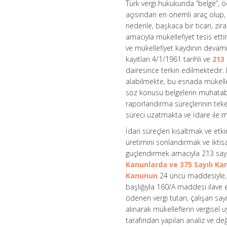
Türk vergi hukukunda “belge”, öd
açısından en önemli araç olup, b
nedenle, başkaca bir ticari, zi
amacıyla mükellefiyet tesis etti
ve mükellefiyet kaydının devamı
kayıtları 4/1/1961 tarihli ve
213
dairesince terkin edilmektedir.
alabilmekte, bu esnada mükell
söz konusu belgelerin muhatabı
raporlandırma süreçlerinin tek
süreci uzatmakta ve İdare ile 
İdari süreçleri kısaltmak ve et
üretimini sonlandırmak ve iktis
güçlendirmek amacıyla 213 sayı
Kanunlarda ve 375 Sayılı K
Kanunun
24 üncü maddesiyle, “
başlığıyla 160/A maddesi ilave 
ödenen vergi tutarı, çalışan sayı
alınarak mükelleflerin vergisel u
tarafından yapılan analiz ve de