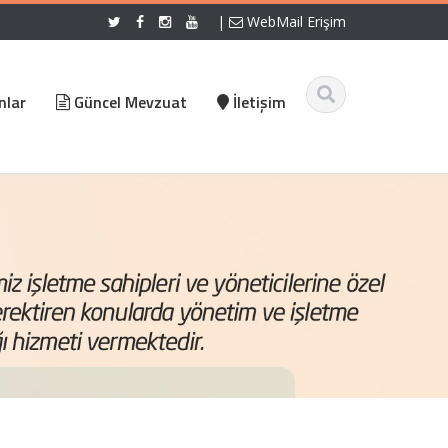
|
WebMail Erişim
nlar
Güncel Mevzuat
İletişim