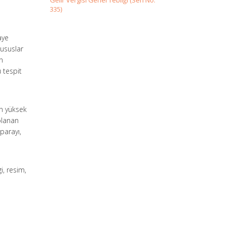
Gelir Vergisi Genel Tebliği (Seri No:
335)
aye
hususlar
an
 tespit
in yüksek
planan
parayı,
i, resim,