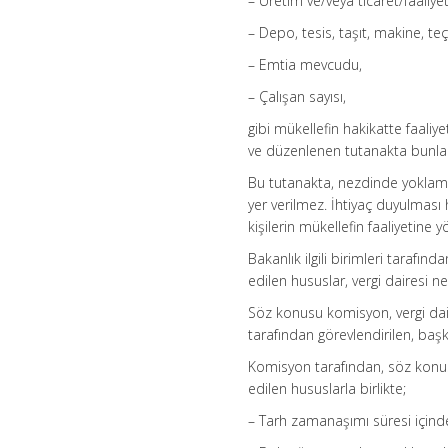
– Üretim ve/veya ticaret/faaliye
– Depo, tesis, taşıt, makine, teç
– Emtia mevcudu,
– Çalışan sayısı,
gibi mükellefin hakikatte faali
ve düzenlenen tutanakta bunlara
Bu tutanakta, nezdinde yoklama 
yer verilmez. İhtiyaç duyulması 
kişilerin mükellefin faaliyetine yö
Bakanlık ilgili birimleri tarafı
edilen hususlar, vergi dairesi n
Söz konusu komisyon, vergi dai
tarafından görevlendirilen, baş
Komisyon tarafından, söz konus
edilen hususlarla birlikte;
– Tarh zamanaşımı süresi içinde