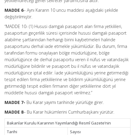
yetkilendireceği genel sekreter yardımcısına aittir.”
MADDE 6
– Aynı Kararın 10 uncu maddesi aşağıdaki şekilde
değiştirilmiştir.
“MADDE 10- (1) Hususi damgalı pasaport alan firma yetkilileri,
pasaportun geçerlilik süresi içerisinde hususi damgalı pasaport
alabilme şartlarından herhangi birini kaybetmeleri halinde
pasaportunu derhal iade etmekle yükümlüdür. Bu durum, firma
tarafından formu onaylayan bölge müdürlüğüne, bölge
müdürlüğünce de derhal pasaportu veren il nüfus ve vatandaşlık
müdürlüğüne bildirilir ve pasaport bu il nüfus ve vatandaşlık
müdürlüğünce iptal edilir. İade yükümlülüğünü yerine getirmediği
tespit edilen firma yetkililerine ve bildirim yükümlülüğünü yerine
getirmediği tespit edilen firmanın diğer yetkililerine dört yıl
müddetle hususi damgalı pasaport verilmez.”
MADDE 7-
Bu Karar yayımı tarihinde yürürlüğe girer.
MADDE 8
– Bu Karar hükümlerini Cumhurbaşkanı yürütür.
Bakanlar Kurulu Kararının Yayımlandığı Resmî Gazete’nin
Tarihi
Sayısı