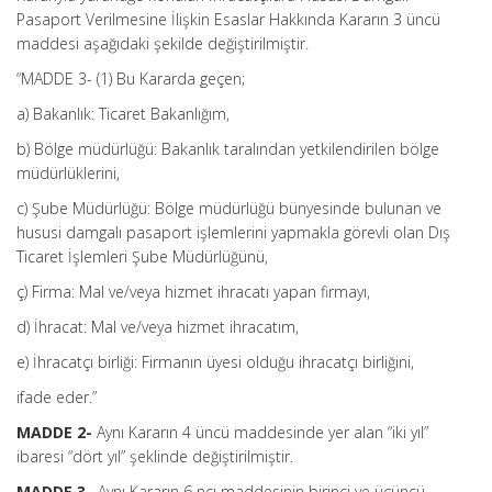
Pasaport Verilmesine İlişkin Esaslar Hakkında Kararın 3 üncü
maddesi aşağıdaki şekilde değiştirilmiştir.
“MADDE 3- (1) Bu Kararda geçen;
a) Bakanlık: Ticaret Bakanlığım,
b) Bölge müdürlüğü: Bakanlık taralından yetkilendirilen bölge
müdürlüklerini,
c) Şube Müdürlüğü: Bölge müdürlüğü bünyesinde bulunan ve
hususi damgalı pasaport işlemlerini yapmakla görevli olan Dış
Ticaret İşlemleri Şube Müdürlüğünü,
ç) Firma: Mal ve/veya hizmet ihracatı yapan firmayı,
d) İhracat: Mal ve/veya hizmet ihracatım,
e) İhracatçı birliği: Firmanın üyesi olduğu ihracatçı birliğini,
ifade eder.”
MADDE 2-
Aynı Kararın 4 üncü maddesinde yer alan “iki yıl”
ibaresi “dört yıl” şeklinde değiştirilmiştir.
MADDE 3
– Aynı Kararın 6 ncı maddesinin birinci ve üçüncü