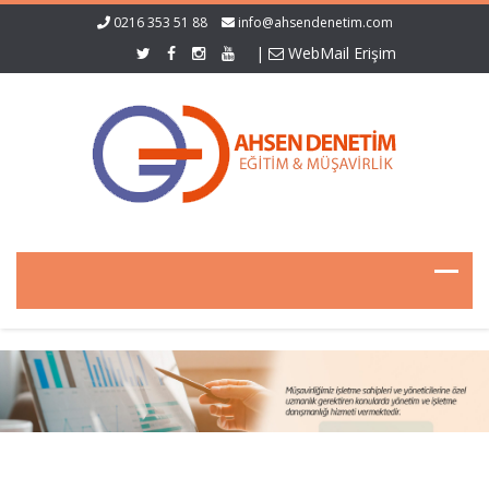
0216 353 51 88
info@ahsendenetim.com
|
WebMail Erişim