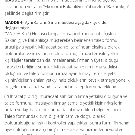
fıkralarında yer alan “Ekonomi Bakanlığınca” ibareleri “Bakanlıkça”
şeklinde değiştirilmiştir.
MADDE 4
– Aynı Kararın 8 inci maddesi aşağıdaki şekilde
değiştirilmiştir.
“MADDE 8- (1) Hususi damgalı pasaport müracaatı, İçişleri
Bakanlığı ve Bakanlıkça müştereken belirlenen talep formu
aracılığıyla yapılır. Müracaat sahibi tarafından eksiksiz olarak
doldurulan ve imzalanan talep formu, firmayı temsile yetkili
kişi/kişiler tarafından da imzalanarak, firmanın üyesi olduğu
ihracatçı birliğine sunulur. Müracaat sahibinin firma yetkilisi
olduğunu ve talep formunu imzalayan firmayı temsile yetkili
kişinin/kişilerin anılan yetkiyi haiz olduklarını tevsik etmeye yönelik
belgeler müracaat sahibi tarafından talep formuna eklenir.
(2) İhracatçı birliği, müracaat sahibinin firma yetkilisi olduğuna ve
talep formunu imzalayan firmayı temsile yetkili kişinin/kişilerin
anılan yetkiyi ha
i
z olduklarına dair ibraz edilen belgeleri inceler.
Talep formundaki tüm bilgilerin tam ve doğru olarak
doldurulduğuna ilişkin kontroller yapıldıktan sonra form, firmanın
üyesi olduğu ihracatçı birliğinin sekretarya hizmetlerini yürüten