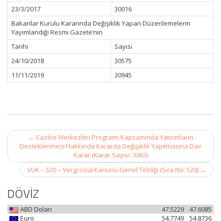
23/3/2017
30016
Bakanlar Kurulu Kararında Değişiklik Yapan Düzenlemelerin
Yayımlandığı Resmi Gazete’nin
Tarihi
Sayısı
24/10/2018
30575
11/11/2019
30945
Post
←
Cazibe Merkezleri Programı Kapsamında Yatırımların
navigation
Desteklenmesi Hakkında Kararda Değişiklik Yapılmasına Dair
Karar (Karar Sayısı: 3063)
VUK – 520 – Vergi Usul Kanunu Genel Tebliği (Sıra No: 520)
→
DÖVİZ
ABD Doları
47.5229
47.6085
Euro
54.7749
54.8736