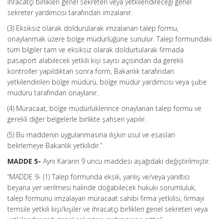
ihracatçı birlikleri genel sekreteri veya yetkilendireceği genel
sekreter yardımcısı tarafından imzalanır.
(3) Eksiksiz olarak doldurularak imzalanan talep formu,
onaylanmak üzere bölge müdürlüğüne sunulur. Talep formundaki
tüm bilgiler tam ve eksiksiz olarak doldurtularak firmada
pasaport alabilecek yetkili kişi sayısı açısından da gerekli
kontroller yapıldıktan sonra form, Bakanlık tarafından
yetkilendirilen bölge müdürü, bölge müdür yardımcısı veya şube
müdürü tarafından onaylanır.
(4) Müracaat, bölge müdürlüklerince onaylanan talep formu ve
gerekli diğer belgelerle birlikte şahsen yapılır.
(5) Bu maddenin uygulanmasına ilişkin usul ve esasları
belirlemeye Bakanlık yetkilidir.”
MADDE 5-
Aynı Kararın 9 uncu maddesi aşağıdaki değiştirilmiştir.
“MADDE 9- (1) Talep formunda eksik, yanlış ve/veya yanıltıcı
beyana yer verilmesi halinde doğabilecek hukuki sorumluluk,
talep formunu imzalayan müracaat sahibi firma yetkilisi, firmayı
temsile yetkili kişi/kişiler ve ihracatçı birlikleri genel sekreteri veya