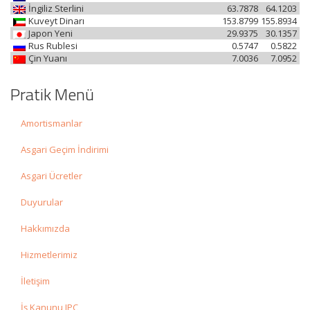
İngiliz Sterlini
63.7878
64.1203
Kuveyt Dinarı
153.8799
155.8934
Japon Yeni
29.9375
30.1357
Rus Rublesi
0.5747
0.5822
Çin Yuanı
7.0036
7.0952
Pratik Menü
Amortismanlar
Asgari Geçim İndirimi
Asgari Ücretler
Duyurular
Hakkımızda
Hizmetlerimiz
İletişim
İş Kanunu IPC