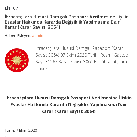
Eki
07
İhracatçılara
yorumlar kapalı
Hususi
İhracatçılara Hususi Damgalı Pasaport Verilmesine İlişkin
Damgalı
Esaslar Hakkında Kararda Değişiklik Yapılmasına Dair
Pasaport
Karar (Karar Sayısı: 3064)
Verilmesine
İlişkin
Haberi Ekleyen:
admin
Esaslar
Hakkında
İhracatçılara Hususi Damgalı Pasaport (Karar
Kararda
Sayısı: 3064) 07 Ekim 2020 Tarihli Resmi Gazete
Değişiklik
Yapılmasına
Sayı: 31267 Karar Sayısı: 3064 Ekli “ihracatçılara
Dair
Hususi…
Karar
(Karar
Sayısı:
3064)
için
İhracatçılara Hususi Damgalı Pasaport Verilmesine İlişkin
Esaslar Hakkında Kararda Değişiklik Yapılmasına Dair
Karar (Karar Sayısı: 3064)
Tarih: 7 Ekim 2020