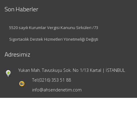
Son Haberler
5520 sayılı Kurumlar Vergisi Kanunu Sirküleri /73
Sigortacılık Destek Hizmetleri Yönetmeliği Değişti
Adresimiz
Yukarı Mah. Tavuskuşu Sok. No 1/13 Kartal | İSTANBUL
Tel:
(0216) 353 51 88
info@ahsendenetim.com
Hızlı Menü
Ana Sayfa
Hakkımızda
Hizmetlerimiz