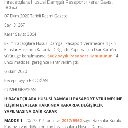
İhracatçılara Hususi Damgalı Pasaport (Karar Sayısı:
3064)
07 Ekim 2020 Tarihli Resmi Gazete
Sayı: 31267
Karar Sayısı: 3064
Ekli “ihracatçılara Hususi Damgalı Pasaport Verilmesine İlişkin
Esaslar Hakkında Kararda Değişildik Yapılmasına Dair Karar’ın
yürürlüğe konulmasına,
5682 sayılı Pasaport Kanununun
14
üncü maddesi gereğince karar verilmiştir.
6 Ekim 2020
Recep Tayyip ERDOĞAN
CUMHURBAŞKANI
İHRACATÇILARA HUSUSİ DAMGALI PASAPORT VERİLMESİNE
İLİŞKİN ESASLAR HAKKINDA KARARDA DEĞİŞİKLİK
YAPILMASINA DAİR KARAR
MADDE 1
– 20/2/2017 tarihli ve
2017/9962
sayılı Bakanlar Kurulu
Kararıyla yürürlüğe konulan İhracatçılara Hususi Damgalı