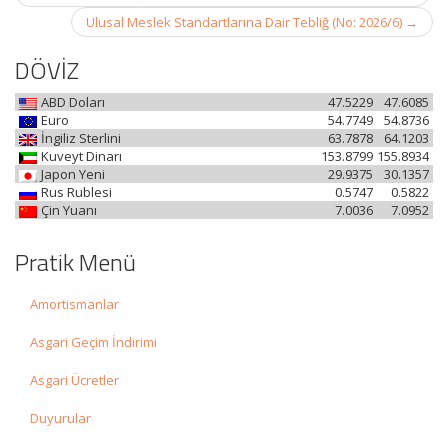
navigation
Ulusal Meslek Standartlarına Dair Tebliğ (No: 2026/6)
→
DÖVİZ
ABD Doları
47.5229
47.6085
Euro
54.7749
54.8736
İngiliz Sterlini
63.7878
64.1203
Kuveyt Dinarı
153.8799
155.8934
Japon Yeni
29.9375
30.1357
Rus Rublesi
0.5747
0.5822
Çin Yuanı
7.0036
7.0952
Pratik Menü
Amortismanlar
Asgari Geçim İndirimi
Asgari Ücretler
Duyurular