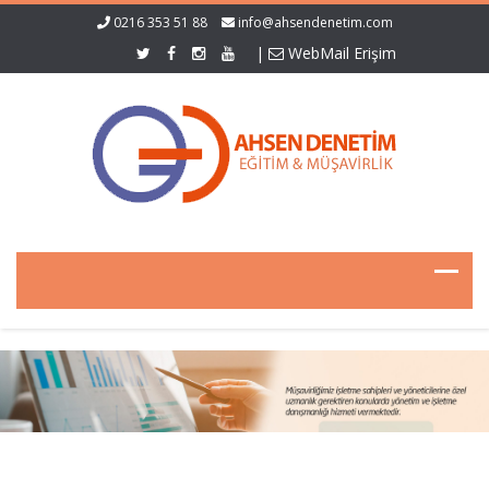
0216 353 51 88
info@ahsendenetim.com
|
WebMail Erişim