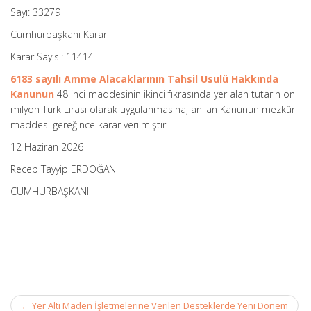
Sayı: 33279
Cumhurbaşkanı Kararı
Karar Sayısı: 11414
6183 sayılı Amme Alacaklarının Tahsil Usulü Hakkında
Kanunun
48 inci maddesinin ikinci fıkrasında yer alan tutarın on
milyon Türk Lirası olarak uygulanmasına, anılan Kanunun mezkûr
maddesi gereğince karar verilmiştir.
12 Haziran 2026
Recep Tayyip ERDOĞAN
CUMHURBAŞKANI
Post
←
Yer Altı Maden İşletmelerine Verilen Desteklerde Yeni Dönem