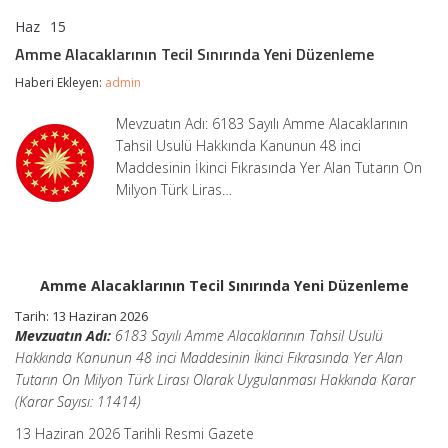
Haz
15
Amme
yorumlar kapalı
Alacaklarının
Amme Alacaklarının Tecil Sınırında Yeni Düzenleme
Tecil
Sınırında
Haberi Ekleyen:
admin
Yeni
Düzenleme
Mevzuatın Adı: 6183 Sayılı Amme Alacaklarının
için
Tahsil Usulü Hakkında Kanunun 48 inci
Maddesinin İkinci Fıkrasında Yer Alan Tutarın On
Milyon Türk Liras…
Amme Alacaklarının Tecil Sınırında Yeni Düzenleme
Tarih: 13 Haziran 2026
Mevzuatın Adı:
6183 Sayılı Amme Alacaklarının Tahsil Usulü
Hakkında Kanunun 48 inci Maddesinin İkinci Fıkrasında Yer Alan
Tutarın On Milyon Türk Lirası Olarak Uygulanması Hakkında Karar
(Karar Sayısı: 11414)
13 Haziran 2026 Tarihli Resmi Gazete