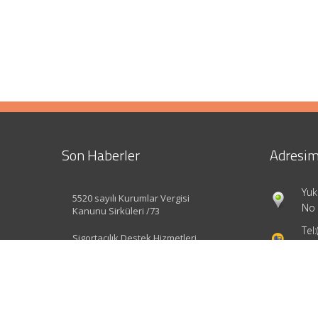
Son Haberler
Adresim
Yuk
5520 sayılı Kurumlar Vergisi
No 
Kanunu Sirküleri /73
Tel:
Sigortacılık Destek Hizmetleri
Yönetmeliği Değişti
inf