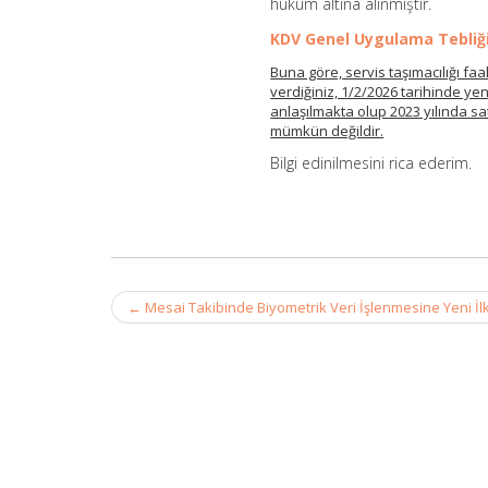
hüküm altına alınmıştır.
KDV Genel Uygulama Tebliğ
Buna göre, servis taşımacılığı faa
verdiğiniz, 1/2/2026 tarihinde ye
anlaşılmakta olup 2023 yılında sa
mümkün değildir.
Bilgi edinilmesini rica ederim.
Post
←
Mesai Takibinde Biyometrik Veri İşlenmesine Yeni İl
navigation