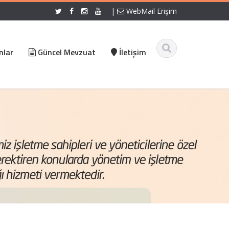
|
WebMail Erişim
nlar
Güncel Mevzuat
İletişim