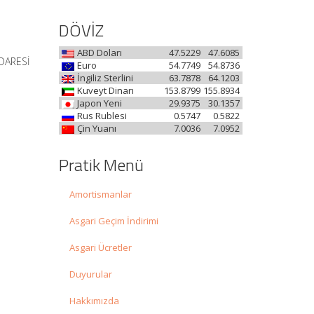
DÖVİZ
ABD Doları
47.5229
47.6085
İDARESİ
Euro
54.7749
54.8736
İngiliz Sterlini
63.7878
64.1203
Kuveyt Dinarı
153.8799
155.8934
Japon Yeni
29.9375
30.1357
Rus Rublesi
0.5747
0.5822
Çin Yuanı
7.0036
7.0952
Pratik Menü
Amortismanlar
Asgari Geçim İndirimi
Asgari Ücretler
Duyurular
Hakkımızda