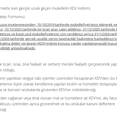
lmekte iken gerçek usule geçen mükellefin KDV indirimi.
e Talep Formunuz.
nuzun incelenmesinden; 15/10/2019 tarihinde mükellefiyet tesis ettirerek se
zı, 15/12/2023 tarihinde bir ticari araç satın aldığınızı, 31/12/2025 tarihinde t
etinize ve basit usul mükellefiyetinize son verdiğinizi ayrıca 31/1/2026 tar
2026 tarihinde gerçek usulde servis taşımacılığı faaliyetine başladığınızı b
kin katma değer vergisinin (KDV) indirim konusu yapılıp yapılamayacağı hus
dildiği anlaşılmaktadır.
ticari, sınai, zirai faaliyet ve serbest meslek faaliyeti çerçevesinde yap
bi olduğu,
rin yaptıkları vergiye tabi işlemler üzerinden hesaplanan KDV’den, b
lerine ilişkin olarak kendilerine yapılan teslim ve hizmetler dolayısıyla
ve benzeri vesikalarda gösterilen KDV’nin indirilebileceği,
den sağlanan veya ithal olunan mal ve hizmetlere ait KDV’nin, alış fatu
kbuzu üzerinden ayrıca gösterilmek ve bu vesikalar kanuni defterlere
eceği