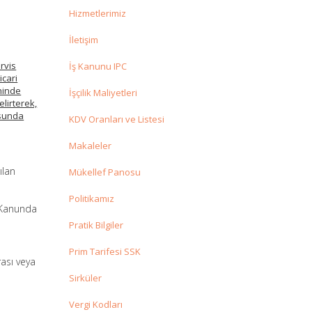
Hizmetlerimiz
İletişim
rvis
İş Kanunu IPC
icari
ihinde
İşçilik Maliyetleri
elirterek,
usunda
KDV Oranları ve Listesi
Makaleler
ılan
Mükellef Panosu
Politikamız
u Kanunda
Pratik Bilgiler
Prim Tarifesi SSK
rası veya
Sirküler
Vergi Kodları