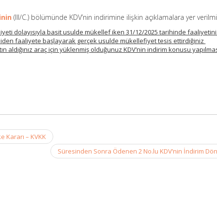
inin
(III/C.) bölümünde KDV’nin indirimine ilişkin açıklamalara yer verilmiş
liyeti dolayısıyla basit usulde mükellef iken 31/12/2025 tarihinde faaliyetin
niden faaliyete başlayarak gerçek usulde mükellefiyet tesis ettirdiğiniz
tın aldığınız araç için yüklenmiş olduğunuz KDV’nin indirim konusu yapılma
ke Kararı – KVKK
Süresinden Sonra Ödenen 2 No.lu KDV’nin İndirim Dö