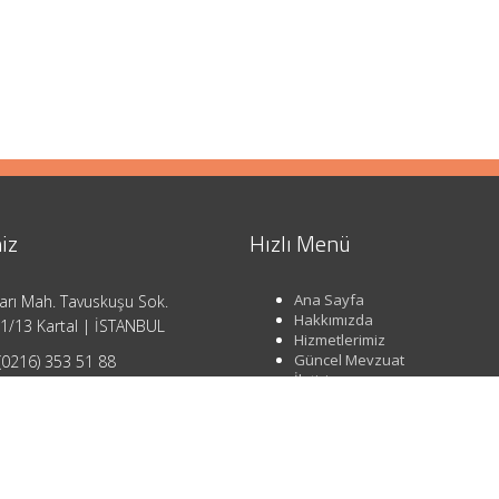
iz
Hızlı Menü
Ana Sayfa
arı Mah. Tavuskuşu Sok.
Hakkımızda
1/13 Kartal | İSTANBUL
Hizmetlerimiz
Güncel Mevzuat
(0216) 353 51 88
İletişim
o@ahsendenetim.com