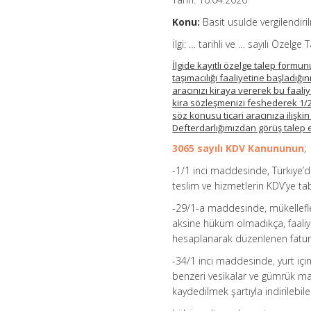
Konu:
Basit usulde vergilendiri
İlgi: … tarihli ve … sayılı Özelg
İlgide kayıtlı özelge talep formu
taşımacılığı faaliyetine başladığını
aracınızı kiraya vererek bu faaliy
kira sözleşmenizi feshederek 1/2/
söz konusu ticari aracınıza iliş
Defterdarlığımızdan görüş talep e
3065 sayılı KDV Kanununun
;
-1/1 inci maddesinde, Türkiye’de 
teslim ve hizmetlerin KDV’ye ta
-29/1-a maddesinde, mükellefle
aksine hüküm olmadıkça, faaliyet
hesaplanarak düzenlenen fatura 
-34/1 inci maddesinde, yurt için
benzeri vesikalar ve gümrük ma
kaydedilmek şartıyla indirilebil