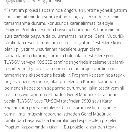
aşağıdaki şekilde değiştirilmiştir.
“(1) Yatırım projesi kapsamında öngörülen üretime yönelik yatırım
süresinin bitiminden sonra yatırımcı, üç ay içerisinde projenin
tamamlanma durumu konusunda karar alınması talebiyle
Program Portali üzerinden başvuruda bulunur. Yatırımcının bu
süre zarfında başvuruda bulunmaması halinde, Genel Müdürlük
tarafından resen tamamlama süreci başlatılır. Desteklere konu
olan ilgili yatırım unsurlarının hedeflere uygun olarak
tamamlanma durumu, sorumlu bulunulan desteklere göre
TUYSGM ve/veya KOSGEB tarafından yerinde inceleme yapılarak
tespit edilir. İlgili projeden sorumlu olan proje koordinatörü
tamamlama ekspertizine katılabilir. Program kapsamında teşvik
belgesi düzenlenmemiş olan projeler için Komite kararında
belirlenen kapasitenin sağlanma durumuna ilişkin tespit yeminli
mali müşavir raporuna istinaden Genel Müdürlük tarafından
yapılır. TUYSGM veya TUYSGM tarafından 9903 sayılı Karar
kapsamında görevlendirilecek birim, kurum ve kuruluşlar ile
yeminli mali müşavir raporuna istinaden Genel Müdürlük
tarafından başarısızlıkla tamamlandığı tespit edilen projeler,
Program kapsamından çıkarılır. Bu projeler arasından teşvik