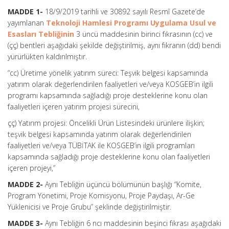
MADDE 1-
18/9/2019 tarihli ve 30892 sayılı Resmî Gazete’de
yayımlanan
Teknoloji Hamlesi Programı Uygulama Usul ve
Esasları Tebliğinin
3 üncü maddesinin birinci fıkrasının (cc) ve
(çç) bentleri aşağıdaki şekilde değiştirilmiş, aynı fıkranın (dd) bendi
yürürlükten kaldırılmıştır.
“cc) Üretime yönelik yatırım süreci: Teşvik belgesi kapsamında
yatırım olarak değerlendirilen faaliyetleri ve/veya KOSGEB’in ilgili
programı kapsamında sağladığı proje desteklerine konu olan
faaliyetleri içeren yatırım projesi sürecini,
çç) Yatırım projesi: Öncelikli Ürün Listesindeki ürünlere ilişkin;
teşvik belgesi kapsamında yatırım olarak değerlendirilen
faaliyetleri ve/veya TÜBİTAK ile KOSGEB’in ilgili programları
kapsamında sağladığı proje desteklerine konu olan faaliyetleri
içeren projeyi,”
MADDE 2-
Aynı Tebliğin üçüncü bölümünün başlığı “Komite,
Program Yönetimi, Proje Komisyonu, Proje Paydaşı, Ar-Ge
Yüklenicisi ve Proje Grubu” şeklinde değiştirilmiştir.
MADDE 3-
Aynı Tebliğin 6 ncı maddesinin beşinci fıkrası aşağıdaki