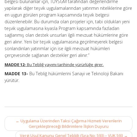
belgesi bulunanlar için, TUYSGM tarafından değerlendirme
yapılarak diğer teşvik uygulamalarından yatırımın niteliklerine göre
en uygun görülen program kapsamında teşvik belgesi
düzenlenebilir. Bu durumda olan projeler için, tabi oldukları yeni
teşvik uygulamasına kıyasla Program kapsamında fazladan
sağlanmış olan destek unsurları ilgili mevzuat hükümlerine göre
geri alınır. Yeni bir teşvik uygulamasına geçirilmeyerek belgesi
sonlandırılan yatırımlar için ise ilgili mevzuat hükümleri
çerçevesinde sağlanan destekler geri alınır.”
MADDE 12-
Bu Tebliğ yayımı tarihinde yürürlüğe girer.
MADDE 13-
Bu Tebliğ hükümlerini Sanayi ve Teknoloji Bakanı
yürütür.
Post
←
Uygulama Üzerinden Taksi Çağırma Hizmeti Verenlerin
navigation
Gerçekleştireceği Bildirimlere İlişkin Duyuru
Vergi Usul Kanunu Genel Tebliği (Sıra No: 593) – VUK 593
→