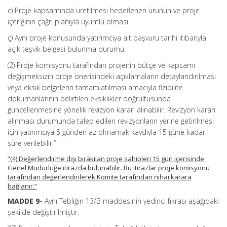
c) Proje kapsamında üretilmesi hedeflenen ürünün ve proje
içeriğinin çağrı planıyla uyumlu olması.
ç) Aynı proje konusunda yatırımcıya ait başvuru tarihi itibarıyla
açık teşvik belgesi bulunma durumu.
(2) Proje komisyonu tarafından projenin bütçe ve kapsamı
değişmeksizin proje önerisindeki açıklamaların detaylandırılması
veya eksik belgelerin tamamlatılması amacıyla fizibilite
dokümanlarının belirtilen eksiklikler doğrultusunda
güncellenmesine yönelik revizyon kararı alınabilir. Revizyon kararı
alınması durumunda talep edilen revizyonların yerine getirilmesi
için yatırımcıya 5 günden az olmamak kaydıyla 15 güne kadar
süre verilebilir.”
“(4) Değerlendirme dışı bırakılan proje sahipleri 15 gün içerisinde
Genel Müdürlüğe itirazda bulunabilir. Bu itirazlar proje komisyonu
tarafından değerlendirilerek Komite tarafından nihai karara
bağlanır.”
MADDE 9-
Aynı Tebliğin 13/B maddesinin yedinci fıkrası aşağıdaki
şekilde değiştirilmiştir.