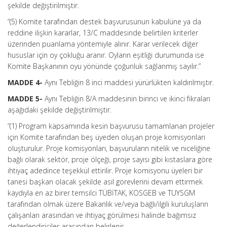
şekilde değiştirilmiştir.
“(5) Komite tarafından destek başvurusunun kabulüne ya da
reddine ilişkin kararlar, 13/C maddesinde belirtilen kriterler
üzerinden puanlama yöntemiyle alınır. Karar verilecek diğer
hususlar için oy çokluğu aranır. Oyların eşitliği durumunda ise
Komite Başkanının oyu yönünde çoğunluk sağlanmış sayılır.”
MADDE 4-
Aynı Tebliğin 8 inci maddesi yürürlükten kaldırılmıştır.
MADDE 5-
Aynı Tebliğin 8/A maddesinin birinci ve ikinci fıkraları
aşağıdaki şekilde değiştirilmiştir.
“(1) Program kapsamında kesin başvurusu tamamlanan projeler
için Komite tarafından beş üyeden oluşan proje komisyonları
oluşturulur. Proje komisyonları, başvuruların nitelik ve niceliğine
bağlı olarak sektör, proje ölçeği, proje sayısı gibi kıstaslara göre
ihtiyaç adedince teşekkül ettirilir. Proje komisyonu üyeleri bir
tanesi başkan olacak şekilde asıl görevlerini devam ettirmek
kaydıyla en az birer temsilci TÜBİTAK, KOSGEB ve TUYSGM
tarafından olmak üzere Bakanlık ve/veya bağlı/ilgili kuruluşların
çalışanları arasından ve ihtiyaç görülmesi halinde bağımsız
değerlendiriciler arasından belirlenir.