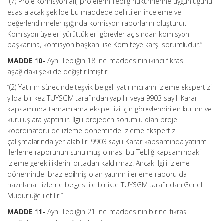
“(7) Proje komisyonları, projelerin Tebliğ hükümlerine uygunluğunu
esas alacak şekilde bu maddede belirtilen inceleme ve
değerlendirmeler ışığında komisyon raporlarını oluşturur.
Komisyon üyeleri yürüttükleri görevler açısından komisyon
başkanına, komisyon başkanı ise Komiteye karşı sorumludur.”
MADDE 10-
Aynı Tebliğin 18 inci maddesinin ikinci fıkrası
aşağıdaki şekilde değiştirilmiştir.
“(2) Yatırım sürecinde teşvik belgeli yatırımcıların izleme ekspertizi
yılda bir kez TUYSGM tarafından yapılır veya 9903 sayılı Karar
kapsamında tamamlama ekspertizi için görevlendirilen kurum ve
kuruluşlara yaptırılır. İlgili projeden sorumlu olan proje
koordinatörü de izleme döneminde izleme ekspertizi
çalışmalarında yer alabilir. 9903 sayılı Karar kapsamında yatırım
ilerleme raporunun sunulmuş olması bu Tebliğ kapsamındaki
izleme gerekliliklerini ortadan kaldırmaz. Ancak ilgili izleme
döneminde ibraz edilmiş olan yatırım ilerleme raporu da
hazırlanan izleme belgesi ile birlikte TUYSGM tarafından Genel
Müdürlüğe iletilir.”
MADDE 11-
Aynı Tebliğin 21 inci maddesinin birinci fıkrası