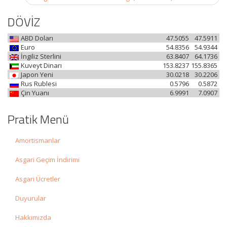
DÖVİZ
ABD Doları
47.5055
47.5911
Euro
54.8356
54.9344
İngiliz Sterlini
63.8407
64.1736
Kuveyt Dinarı
153.8237
155.8365
Japon Yeni
30.0218
30.2206
Rus Rublesi
0.5796
0.5872
Çin Yuanı
6.9991
7.0907
Pratik Menü
Amortismanlar
Asgari Geçim İndirimi
Asgari Ücretler
Duyurular
Hakkımızda