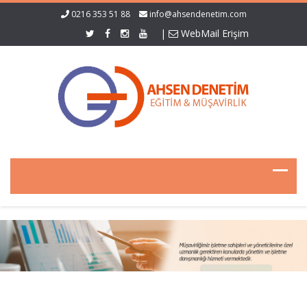
0216 353 51 88
info@ahsendenetim.com
|
WebMail Erişim