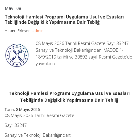
May
08
Teknoloji
yorumlar kapalı
Hamlesi
Teknoloji Hamlesi Programı Uygulama Usul ve Esasları
Programı
Tebliğinde Değişiklik Yapılmasına Dair Tebliğ
Uygulama
Usul
Haberi Ekleyen:
admin
ve
Esasları
08 Mayıs 2026 Tarihli Resmi Gazete Sayı: 33247
Tebliğinde
Sanayi ve Teknoloji Bakanlığından: MADDE 1-
Değişiklik
Yapılmasına
18/9/2019 tarihli ve 30892 sayılı Resmî Gazete’de
Dair
yayımlana…
Tebliğ
için
Teknoloji Hamlesi Programı Uygulama Usul ve Esasları
Tebliğinde Değişiklik Yapılmasına Dair Tebliğ
Tarih: 8 Mayıs 2026
08 Mayıs 2026 Tarihli Resmi Gazete
Sayı: 33247
Sanayi ve Teknoloji Bakanlığından: