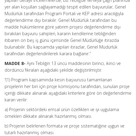
yapılan detaylı incelemelerde, bu Tebliğde ve/veya çağrı planında
yer alan koşulları sağlayamadığı tespit edilen başvurular, Genel
Müdürlük tarafından Program Portali ve KEP adresi aracılığıyla
değerlendirme dışı bırakılır. Genel Müdürlük tarafından bu
madde hükümlerine göre yatırım projesi değerlendirme dışı
bırakılan başvuru sahipleri, kararın kendilerine tebliğinden
itibaren on beş iş günü içerisinde Genel Müdürlüğe itirazda
bulunabilir. Bu kapsamda yapılan itirazlar, Genel Müdürlük
tarafından değerlendirilerek karara bağlanır.”
MADDE 8-
Aynı Tebliğin 13 üncü maddesinin birinci, ikinci ve
dördüncü fıkraları aşağıdaki şekilde değiştirilmiştir.
“(1) Program kapsamında kesin başvurusu tamamlanan
projelerin her biri için proje komisyonu tarafından, sunulan proje
içeriği dikkate alınarak aşağıdaki kriterlere göre ön değerlendirme
kararı verilir:
a) Projenin sektördeki emsal ürün özellikleri ve iyi uygulama
örnekleri dikkate alınarak hazırlanmış olması.
b) Projenin belirlenen formata ve proje sistematiğine uygun ve
tutarlı hazırlanmış olması.