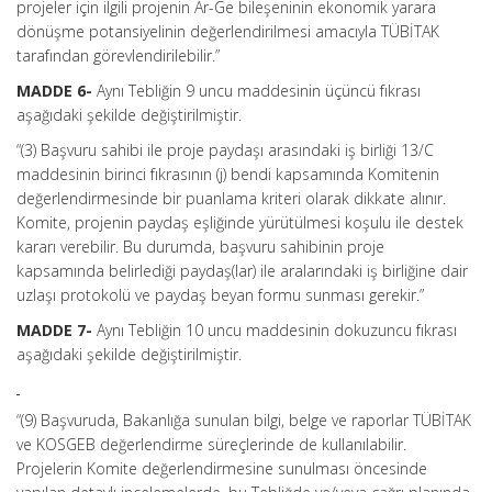
projeler için ilgili projenin Ar-Ge bileşeninin ekonomik yarara
dönüşme potansiyelinin değerlendirilmesi amacıyla TÜBİTAK
tarafından görevlendirilebilir.”
MADDE 6-
Aynı Tebliğin 9 uncu maddesinin üçüncü fıkrası
aşağıdaki şekilde değiştirilmiştir.
“(3) Başvuru sahibi ile proje paydaşı arasındaki iş birliği 13/C
maddesinin birinci fıkrasının (j) bendi kapsamında Komitenin
değerlendirmesinde bir puanlama kriteri olarak dikkate alınır.
Komite, projenin paydaş eşliğinde yürütülmesi koşulu ile destek
kararı verebilir. Bu durumda, başvuru sahibinin proje
kapsamında belirlediği paydaş(lar) ile aralarındaki iş birliğine dair
uzlaşı protokolü ve paydaş beyan formu sunması gerekir.”
MADDE 7-
Aynı Tebliğin 10 uncu maddesinin dokuzuncu fıkrası
aşağıdaki şekilde değiştirilmiştir.
“(9) Başvuruda, Bakanlığa sunulan bilgi, belge ve raporlar TÜBİTAK
ve KOSGEB değerlendirme süreçlerinde de kullanılabilir.
Projelerin Komite değerlendirmesine sunulması öncesinde