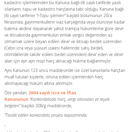
kadastro işlemlerinden bu Kanuna bağlı (4) sayılı tarifede yazılı
olanların, tapu ve kadastro harçlarına tabi olduğu; Kanuna bağlı
(4) sayılı tarifenin
“I-Tapu işlemleri”
başlıklı bölümünün 20/a
fıkrasında, gayrimenkullerin ivaz karşılığında veya ölünceye kadar
bakma akdine dayanarak yahut trampa hükümlerine göre devir
ve iktisabında gayrimenkulün emlak vergisi değerinden az
olmamak üzere beyan edilen devir ve iktisap bedeli üzerinden
(Cebri icra veya şuyuun izalesi hallerinde satış bedeli,
istimlâklerde takdir edilen bedel üzerinden) devir eden ve devir
alan için ayrı ayrı nispi harç alınacağı hükme bağlanmıştır.
Aynı Kanunun 123 üncü maddesinde ise özel kanunlarla harçtan
muaf tutulan kişilerle, istisna edilen işlemlerden harç
alınmayacağı hüküm altına alınmıştır.
Öte yandan,
2004 sayılı İcra ve İflas
Kanununun
“Konkordatoda harç, vergi istisnaları ve teşvik
belgeleri”
başlıklı 308/g maddesinde,
“Tasdik edilen konkordato projesi kapsamında;