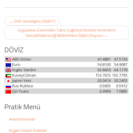
Post
←
SGK Genelgesi 2026/11
navigation
Uygulama Üzerinden Taksi Çağırma Hizmeti Verenlerin
Gerçekleştireceği Bildirimlere İlişkin Duyuru
→
DÖVİZ
ABD Doları
47.4881
47.5736
Euro
54.8100
54.9087
İngiliz Sterlini
63.8450
64.1778
Kuveyt Dinarı
153.7672
155.7793
Japon Yeni
30.0414
30.2403
Rus Rublesi
0.5835
0.5912
Çin Yuanı
6.9969
7.0885
Pratik Menü
Amortismanlar
Asgari Geçim İndirimi