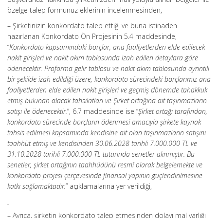
özelge talep formunuz eklerinin incelenmesinden,
– Şirketinizin konkordato talep ettiği ve buna istinaden
hazırlanan Konkordato Ön Projesinin 5.4 maddesinde,
“
Konkordato kapsamındaki borçlar, ana faaliyetlerden elde edilecek
nakit girişleri ve nakit akım tablosunda izah edilen detaylara göre
ödenecektir. Proforma gelir tablosu ve nakit akım tablosunda ayrıntılı
bir şekilde izah edildiği üzere, konkordato sürecindeki borçlarımız ana
faaliyetlerden elde edilen nakit girişleri ve geçmiş dönemde tahakkuk
etmiş bulunan alacak tahsilatları ve Şirket ortağına ait taşınmazların
satışı ile ödenecektir.
“, 6.7 maddesinde ise “
Şirket ortağı tarafından,
konkordato sürecinde borçların ödenmesi amacıyla şirkete kaynak
tahsis edilmesi kapsamında kendisine ait olan taşınmazların satışını
taahhüt etmiş ve kendisinden 30.06.2028 tarihli 7.000.000 TL ve
31.10.2028 tarihli 7.000.000 TL tutarında senetler alınmıştır. Bu
senetler, şirket ortağının taahhüdünü resmî olarak belgelemekte ve
konkordato projesi çerçevesinde finansal yapının güçlendirilmesine
katkı sağlamaktadır.
” açıklamalarına yer verildiği,
– Ayrıca, şirketin konkordato talep etmesinden dolayı mal varlığı