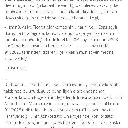
devrin uygun olduğu kanaatine varıldığı belirtilerek, davacı şirket
ortağı aynı zamanda davacı … adına kayıtlı iki adet taşınmazın
davacı şirkete devrine izin verilmesine karar verildiği,
– İzmir 3. Asliye Ticaret Mahkemesinin … tarihli ve … Esas sayılı
duruşma tutanağında, konkordatonun başarıya ulaşmasının
mümkün olduğu değerlendirilmekle 2004 sayılı Kanunun 289/3
üncü maddesi uyarınca borçlu davacı …, … ve … hakkında
9/1/2026 tarihinden itibaren 1 yıllık kesin mühlet verilmesine
karar verildiği
anlaşılmıştır.
Bu itibarla, … ile ortakları … ve … tarafından ayrı ayrı konkordata
talebinde bulunulduğu ve buna ilişkin olarak hazırlanan
Konkordato Ön Projelerinin değerlendirilmesi sonucunda İzmir 3.
Asliye Ticaret Mahkemesince borçlu davacı …, … ve … hakkında
9/1/2026 tarihinden itibaren 1 yıllık kesin mühlet verilmesine
karar verildiği, …’nin Konkordato Ön Projesinde, konkordato
sürecindeki borçların ana faaliyetlerden elde edilen nakit girişleri