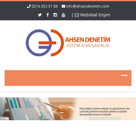
0216 353 51 88
info@ahsendenetim.com
|
WebMail Erişim