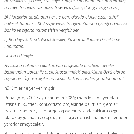
a) Yapılacak işlemler, 492 sayılı Harçlar Kanununa tabi harçlardan;
bu işlemler nedeniyle düzenlenecek kâğıtlar, damga vergisinden,
b) Alacaklılar tarafından her ne nam altında olursa olsun tahsil
edilecek tutarlar, 6802 sayılı Gider Vergileri Kanunu gereği ödenecek
banka ve sigorta muameleleri vergisinden,
c) Borçluya kullandırılacak krediler, Kaynak Kullanımı Destekleme
Fonundan,
istisna edilmiştir.
Bu istisna hükümleri konkordato projesinde belirtilen işlemler
bakımından borçlu ile proje kapsamındaki alacaklılara özgü olarak
uygulanır. Üçüncü kişiler bu istisna hükümlerinden yararlanamaz.”
hükümlerine yer verilmiştir.
Buna göre, 2004 sayılı Kanunun 308/g maddesinde yer alan
istisna hükümleri, konkordato projesinde belirtilen işlemler
bakımından borçlu ile proje kapsamındaki alacaklılara özgü
olarak uygulanacak olup, üçüncü kişiler bu istisna hükümlerinden
yararlanamayacaktır.
Başvurunuz hakkında Şirketinizden mail yoluyla alınan belgeler ile