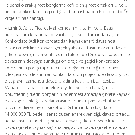
ile şahsi olarak şirket borçlarına kefil olan şirket ortakları …. ve …
nin de konkordato talep ettiği ve buna istinaden Konkordato Ön
Projeleri hazırlandığı,
– İzmir 3. Asliye Ticaret Mahkemesinin … tarihli ve … Esas
numaralı ara kararında, davacılar …, … ve … tarafından açılan
Konkordato (Adi Konkordatodan Kaynaklanan) davasında
davacılar vekilince, davacı gerçek şahsa ait taşınmazların davacı
şirkete devri için izin verilmesinin talep edildiği, dosya kapsamı ile
davacıların dosyaya sunduğu ön proje ve geçici konkordato
komiserinin görüş raporu birlikte değerlendirildiğinde, dava
dilekçesi ekinde sunulan konkordato ön projesinde davacı şirket
ortağı aynı zamanda davacı … adına kayıtlı … İli, … İlçesi, …
Mahallesi … ada, … parselde kayıtlı … ve … no.lu bağımsız
bölümlerin şirketin borçlarının ödenmesi amacıyla şirkete kaynak
olarak gösterildiği, taraflar arasında buna ilişkin taahhütname
düzenlendiği ve ayrıca şirket ortağı tarafından da şirkete
14.000.000 TL bedelli senet düzenlenerek verildiği, davacı ortak …
adına kayıtlı iki adet taşınmazın davacı şirkete devredilmesi ile
davacı şirkete kaynak sağlanacağı, ayrıca davacı şirketten alacaklı
olan alacaklıların da yararına bir durum oluşturacağı, bu nedenle