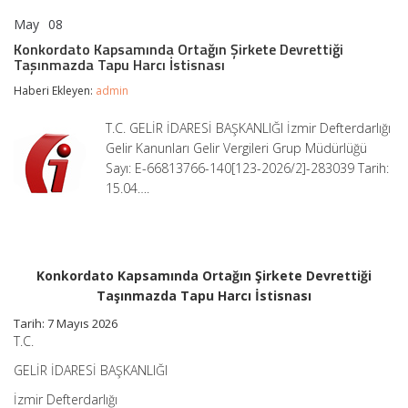
May
08
Konkordato
yorumlar kapalı
Kapsamında
Konkordato Kapsamında Ortağın Şirkete Devrettiği
Ortağın
Taşınmazda Tapu Harcı İstisnası
Şirkete
Devrettiği
Haberi Ekleyen:
admin
Taşınmazda
Tapu
T.C. GELİR İDARESİ BAŞKANLIĞI İzmir Defterdarlığı
Harcı
Gelir Kanunları Gelir Vergileri Grup Müdürlüğü
İstisnası
için
Sayı: E-66813766-140[123-2026/2]-283039 Tarih:
15.04….
Konkordato Kapsamında Ortağın Şirkete Devrettiği
Taşınmazda Tapu Harcı İstisnası
Tarih: 7 Mayıs 2026
T.C.
GELİR İDARESİ BAŞKANLIĞI
İzmir Defterdarlığı