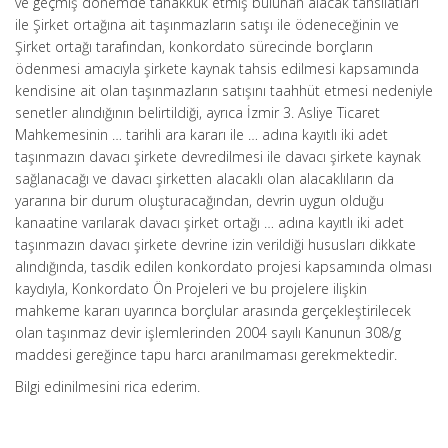
ve geçmiş dönemde tahakkuk etmiş bulunan alacak tahsilatları
ile Şirket ortağına ait taşınmazların satışı ile ödeneceğinin ve
Şirket ortağı tarafından, konkordato sürecinde borçların
ödenmesi amacıyla şirkete kaynak tahsis edilmesi kapsamında
kendisine ait olan taşınmazların satışını taahhüt etmesi nedeniyle
senetler alındığının belirtildiği, ayrıca İzmir 3. Asliye Ticaret
Mahkemesinin … tarihli ara kararı ile … adına kayıtlı iki adet
taşınmazın davacı şirkete devredilmesi ile davacı şirkete kaynak
sağlanacağı ve davacı şirketten alacaklı olan alacaklıların da
yararına bir durum oluşturacağından, devrin uygun olduğu
kanaatine varılarak davacı şirket ortağı … adına kayıtlı iki adet
taşınmazın davacı şirkete devrine izin verildiği hususları dikkate
alındığında, tasdik edilen konkordato projesi kapsamında olması
kaydıyla, Konkordato Ön Projeleri ve bu projelere ilişkin
mahkeme kararı uyarınca borçlular arasında gerçekleştirilecek
olan taşınmaz devir işlemlerinden 2004 sayılı Kanunun 308/g
maddesi gereğince tapu harcı aranılmaması gerekmektedir.
Bilgi edinilmesini rica ederim.