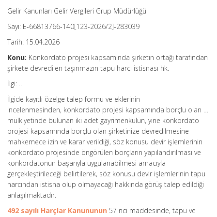
Gelir Kanunları Gelir Vergileri Grup Müdürlüğü
Sayı: E-66813766-140[123-2026/2]-283039
Tarih: 15.04.2026
Konu:
Konkordato projesi kapsamında şirketin ortağı tarafından
şirkete devredilen taşınmazın tapu harcı istisnası hk.
İlgi: …
İlgide kayıtlı özelge talep formu ve eklerinin
incelenmesinden, konkordato projesi kapsamında borçlu olan …
mülkiyetinde bulunan iki adet gayrimenkulün, yine konkordato
projesi kapsamında borçlu olan şirketinize devredilmesine
mahkemece izin ve karar verildiği, söz konusu devir işlemlerinin
konkordato projesinde öngörülen borçların yapılandırılması ve
konkordatonun başarıyla uygulanabilmesi amacıyla
gerçekleştirileceği belirtilerek, söz konusu devir işlemlerinin tapu
harcından istisna olup olmayacağı hakkında görüş talep edildiği
anlaşılmaktadır.
492 sayılı Harçlar Kanununun
57 nci maddesinde, tapu ve