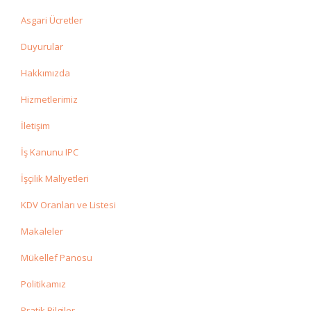
Asgari Ücretler
Duyurular
Hakkımızda
Hizmetlerimiz
İletişim
İş Kanunu IPC
İşçilik Maliyetleri
KDV Oranları ve Listesi
Makaleler
Mükellef Panosu
Politikamız
Pratik Bilgiler