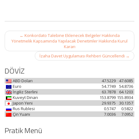
Post
←
Konkordato Talebine Eklenecek Belgeler Hakkında
navigation
Yönetmelik Kapsamında Yapılacak Denetimler Hakkında Kurul
Kararı
İzaha Davet Uygulaması Rehberi Güncellendi
→
DÖVİZ
ABD Doları
47.5229
47.6085
Euro
54.7749
54.8736
İngiliz Sterlini
63.7878
64.1203
Kuveyt Dinarı
153.8799
155.8934
Japon Yeni
29.9375
30.1357
Rus Rublesi
0.5747
0.5822
Çin Yuanı
7.0036
7.0952
Pratik Menü