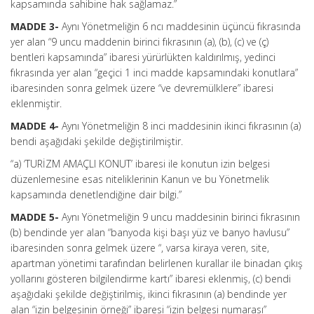
kapsamında sahibine hak sağlamaz.”
MADDE 3-
Aynı Yönetmeliğin 6 ncı maddesinin üçüncü fıkrasında
yer alan “9 uncu maddenin birinci fıkrasının (a), (b), (c) ve (ç)
bentleri kapsamında” ibaresi yürürlükten kaldırılmış, yedinci
fıkrasında yer alan “geçici 1 inci madde kapsamındaki konutlara”
ibaresinden sonra gelmek üzere “ve devremülklere” ibaresi
eklenmiştir.
MADDE 4-
Aynı Yönetmeliğin 8 inci maddesinin ikinci fıkrasının (a)
bendi aşağıdaki şekilde değiştirilmiştir.
“a) ‘TURİZM AMAÇLI KONUT’ ibaresi ile konutun izin belgesi
düzenlemesine esas niteliklerinin Kanun ve bu Yönetmelik
kapsamında denetlendiğine dair bilgi.”
MADDE 5-
Aynı Yönetmeliğin 9 uncu maddesinin birinci fıkrasının
(b) bendinde yer alan “banyoda kişi başı yüz ve banyo havlusu”
ibaresinden sonra gelmek üzere “, varsa kiraya veren, site,
apartman yönetimi tarafından belirlenen kurallar ile binadan çıkış
yollarını gösteren bilgilendirme kartı” ibaresi eklenmiş, (c) bendi
aşağıdaki şekilde değiştirilmiş, ikinci fıkrasının (a) bendinde yer
alan “izin belgesinin örneği” ibaresi “izin belgesi numarası”