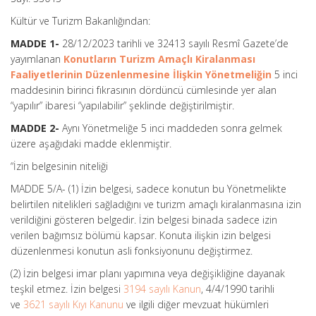
Kültür ve Turizm Bakanlığından:
MADDE 1-
28/12/2023 tarihli ve 32413 sayılı Resmî Gazete’de
yayımlanan
Konutların Turizm Amaçlı Kiralanması
Faaliyetlerinin Düzenlenmesine İlişkin Yönetmeliğin
5 inci
maddesinin birinci fıkrasının dördüncü cümlesinde yer alan
“yapılır” ibaresi “yapılabilir” şeklinde değiştirilmiştir.
MADDE 2-
Aynı Yönetmeliğe 5 inci maddeden sonra gelmek
üzere aşağıdaki madde eklenmiştir.
“İzin belgesinin niteliği
MADDE 5/A- (1) İzin belgesi, sadece konutun bu Yönetmelikte
belirtilen nitelikleri sağladığını ve turizm amaçlı kiralanmasına izin
verildiğini gösteren belgedir. İzin belgesi binada sadece izin
verilen bağımsız bölümü kapsar. Konuta ilişkin izin belgesi
düzenlenmesi konutun asli fonksiyonunu değiştirmez.
(2) İzin belgesi imar planı yapımına veya değişikliğine dayanak
teşkil etmez. İzin belgesi
3194 sayılı Kanun
, 4/4/1990 tarihli
ve
3621 sayılı Kıyı Kanunu
ve ilgili diğer mevzuat hükümleri