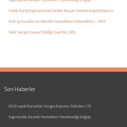
Varlık Barışı Kapsamında Defter-Beyan Sistemi Kayıt Kılavuzu
SGK İş Kazaları ve Meslek Hastalıkları İstatistikleri – 2025
Gelir Vergisi Genel Tebliği (Seri No: 335)
Son Haberler
5520 sayılı Kurumlar Vergisi Kanunu Sirküleri /73
Sigortacılık Destek Hizmetleri Yönetmeliği Değişti