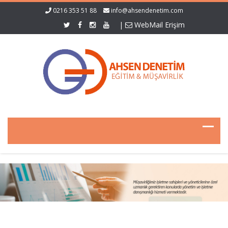
0216 353 51 88
info@ahsendenetim.com
|
WebMail Erişim