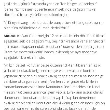
şeklinde, üçüncü fıkrasında yer alan “izin belgesi düzenlenir”
ibaresi “izin belgesi düzenlenebilir” şeklinde değiştirilmiş ve
dördüncü fıkrası yürürlükten kaldırılmıştır.
“c) Kimyevi yangın söndürücü ile banyo-tuvalet hariç sabit ayrımı
olan tüm bölümlerde duman dedektörü.”
MADDE 6-
Aynı Yönetmeliğin 12 nci maddesinin dördüncü fıkrası
aşağıdaki şekilde değiştirilmiş, beşinci fıkrasında yer alan “geçici 1
inci madde kapsamındaki konutların” ibaresinden sonra gelmek
üzere “ve devremülklerin” ibaresi eklenmiş ve aynı maddeye
aşağıdaki fıkra eklenmiştir.
“(4) İzin belgeli konutlar belge düzenlendikten itibaren en az iki
yılda bir ilk olarak belgelendirmeye esas evrakların kontrolü
yapılarak denetlenir. Evrak eksikliği tespit edilmesi halinde belge
sahibine otuz gün süre verilir. Verilen süre içinde eksikliklerin
tamamlanmaması halinde Kanunun 4 üncü maddesinin ikinci
fıkrasının (a) bendi uyarınca işlem yapılır. Evrakların uygun olması
durumunda konutlarda denetim yapılır. Yapılan denetimde
eksiklik tespit edilen konutlara eksikliklerin giderilebilmesi için on
beş gün süre verilir. Bu süre sonunda yapılacak denetimde