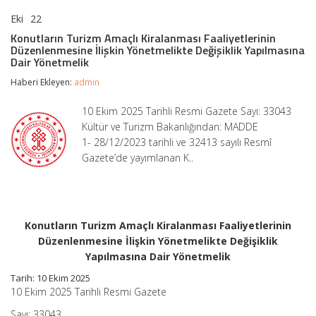
Eki
22
Konutların
yorumlar kapalı
Turizm
Konutların Turizm Amaçlı Kiralanması Faaliyetlerinin
Amaçlı
Düzenlenmesine İlişkin Yönetmelikte Değişiklik Yapılmasına
Kiralanması
Dair Yönetmelik
Faaliyetlerinin
Düzenlenmesine
Haberi Ekleyen:
admin
İlişkin
Yönetmelikte
10 Ekim 2025 Tarihli Resmi Gazete Sayı: 33043
Değişiklik
Kültür ve Turizm Bakanlığından: MADDE
Yapılmasına
Dair
1- 28/12/2023 tarihli ve 32413 sayılı Resmî
Yönetmelik
Gazete’de yayımlanan K..
için
Konutların Turizm Amaçlı Kiralanması Faaliyetlerinin
Düzenlenmesine İlişkin Yönetmelikte Değişiklik
Yapılmasına Dair Yönetmelik
Tarih: 10 Ekim 2025
10 Ekim 2025 Tarihli Resmi Gazete
Sayı: 33043