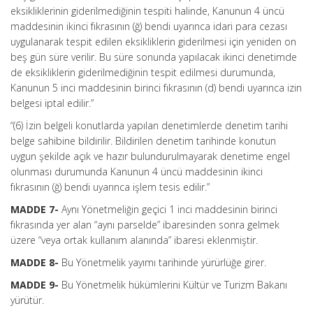
eksikliklerinin giderilmediğinin tespiti halinde, Kanunun 4 üncü
maddesinin ikinci fıkrasının (ğ) bendi uyarınca idari para cezası
uygulanarak tespit edilen eksikliklerin giderilmesi için yeniden on
beş gün süre verilir. Bu süre sonunda yapılacak ikinci denetimde
de eksikliklerin giderilmediğinin tespit edilmesi durumunda,
Kanunun 5 inci maddesinin birinci fıkrasının (d) bendi uyarınca izin
belgesi iptal edilir.”
“(6) İzin belgeli konutlarda yapılan denetimlerde denetim tarihi
belge sahibine bildirilir. Bildirilen denetim tarihinde konutun
uygun şekilde açık ve hazır bulundurulmayarak denetime engel
olunması durumunda Kanunun 4 üncü maddesinin ikinci
fıkrasının (ğ) bendi uyarınca işlem tesis edilir.”
MADDE 7-
Aynı Yönetmeliğin geçici 1 inci maddesinin birinci
fıkrasında yer alan “aynı parselde” ibaresinden sonra gelmek
üzere “veya ortak kullanım alanında” ibaresi eklenmiştir.
MADDE 8-
Bu Yönetmelik yayımı tarihinde yürürlüğe girer.
MADDE 9-
Bu Yönetmelik hükümlerini Kültür ve Turizm Bakanı
yürütür.