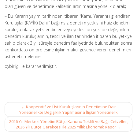
olan güven ve denetimde kalitenin artırılmasına yönelik olarak;
– Bu Kararın yayımı tarihinden itibaren “Kamu Yararını İlgilendiren
Kuruluşlar (KAYİK) Dahil” bağımsız denetim yetkisini haiz denetim
kuruluşu olarak yetkilendirilen veya yetkisi bu şekilde değiştirilen
denetim kuruluşlarının, tescil ve ilan tarihinden itibaren bu yetkiye
sahip olarak 3 yıl süreyle denetim faaliyetinde bulunduktan sonra
konkordato ön projesine ilişkin makul güvence veren denetimleri
üstlenebilmelerine
oybirliği ile karar verilmiştir.
Post
←
Kooperatif ve Üst Kuruluşlarının Denetimine Dair
navigation
Yönetmelikte Değişiklik Yapılmasına İlişkin Yönetmelik
2026 Yılı Merkezi Yönetim Bütçe Kanunu Teklifi ve Bağlı Cetveller,
2026 Yılı Bütçe Gerekçesi ile 2025 Yıllık Ekonomik Rapor
→