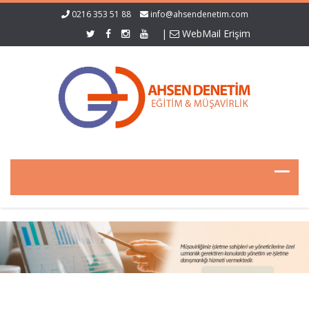
0216 353 51 88
info@ahsendenetim.com
|
WebMail Erişim