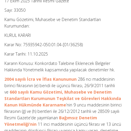
17 Ekim 2025 Tarihli Resmi Gazete
Sayı: 33050
Kamu Gözetimi, Muhasebe ve Denetim Standartları
Kurumundan:
KURUL KARARI
Karar No: 75935942-050.01.04-[01/36258)
Karar Tarihi: 11.10.2025
Kararın Konusu: Konkordato Talebine Eklenecek Belgeler
Hakkında Yönetmelik kapsamında yapılacak denetimler hk.
2004 sayılı İcra ve İflas Kanununun
286 ncı maddesinin
birinci fıkrasının (e) bendi ile üçüncü fıkrası, 26/9/2011 tarihli
ve
660 sayılı Kamu Gözetimi, Muhasebe ve Denetim
Standartları Kurumunun Teşkilat ve Görevleri Hakkında
Kanun Hükmünde Kararname
’nin 9 uncu maddesinin birinci
fıkrasının (ğ) ve (h) bentleri ile 26/12/2012 tarihli ve 28509 sayılı
Resmi Gazete’de yayımlanan
Bağımsız Denetim
Yönetmeliği’nin
11 inci maddesinin üçüncü fıkrası ve 13 üncü
maddesinin dördüncü fıkrası uyarınca kamu yararı, denetime