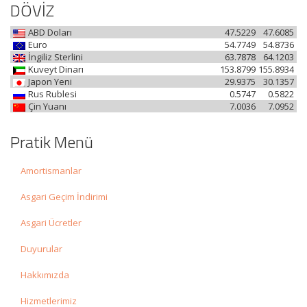
DÖVİZ
ABD Doları
47.5229
47.6085
Euro
54.7749
54.8736
İngiliz Sterlini
63.7878
64.1203
Kuveyt Dinarı
153.8799
155.8934
Japon Yeni
29.9375
30.1357
Rus Rublesi
0.5747
0.5822
Çin Yuanı
7.0036
7.0952
Pratik Menü
Amortismanlar
Asgari Geçim İndirimi
Asgari Ücretler
Duyurular
Hakkımızda
Hizmetlerimiz