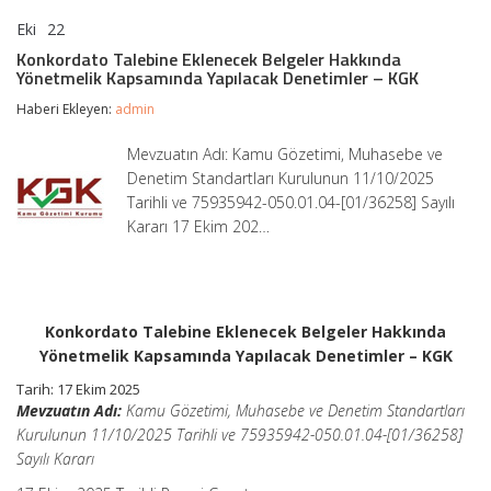
Eki
22
Konkordato
yorumlar kapalı
Talebine
Konkordato Talebine Eklenecek Belgeler Hakkında
Eklenecek
Yönetmelik Kapsamında Yapılacak Denetimler – KGK
Belgeler
Hakkında
Haberi Ekleyen:
admin
Yönetmelik
Kapsamında
Mevzuatın Adı: Kamu Gözetimi, Muhasebe ve
Yapılacak
Denetim Standartları Kurulunun 11/10/2025
Denetimler
–
Tarihli ve 75935942-050.01.04-[01/36258] Sayılı
KGK
Kararı 17 Ekim 202…
için
Konkordato Talebine Eklenecek Belgeler Hakkında
Yönetmelik Kapsamında Yapılacak Denetimler – KGK
Tarih: 17 Ekim 2025
Mevzuatın Adı:
Kamu Gözetimi, Muhasebe ve Denetim Standartları
Kurulunun 11/10/2025 Tarihli ve 75935942-050.01.04-[01/36258]
Sayılı Kararı