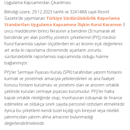
Uygulama Kapsamından Çıkarılması
Bilindiği üzere, 29.12.2023 tarihli ve 32414(M) sayılı Resmî
Gazete’de yayımlanan
Türkiye Sürdürülebilirlik Raporlama
Standartları Uygulama Kapsamına İlişkin Kurul Kararının
3
üncü maddesinin birinci fikrasının a bendinin (3) numaralı alt
bendinde yer alan portföy yönetim şirketlerinin (PYŞ) mezkûr
Kurul Kararında sayılan ölçütlerden en az ikisinin eşik değerlerini
art arda iki raporlama döneminde aşanların zorunlu
sürdürülebilirlik raporlaması kapsamında olduğu hükme
bağlanmıştır.
PYŞ’ler Sermaye Piyasası Kurulu (SPK) tarafından yatırım fonlarını
kurmak ve yönetmek amacıyla yetkilendirilen ve ana faaliyet
konusu fonların kurulması ve yönetimi olan ve anonim ortaklık
şeklinde kurulan sermaye piyasası kurumudur. PYŞ’ler halka
kapalı ortaklık niteliğinde olup, münhasıran özkaynak ile finanse
edilmekte ve oldukça sınırlı sayıda personel istihdam etmektedir.
Ayrıca bu şirketlerin kendi tüzel kişiliği için bireysel veya nitelikli
yatırımcıdan yatırım alma amacının bulunmadığı
değerlendirilmektedir.