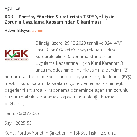
Ağu
29
KGK
yorumlar kapalı
–
KGK – Portföy Yönetim Şirketlerinin TSRS’ye İlişkin
Portföy
Zorunlu Uygulama Kapsamından Çıkarılması
Yönetim
Şirketlerinin
Haberi Ekleyen:
admin
TSRS’ye
İlişkin
Bilindiği üzere, 29.12.2023 tarihli ve 32414(M)
Zorunlu
sayılı Resmî Gazete’de yayımlanan Türkiye
Uygulama
Kapsamından
Sürdürülebilirlik Raporlama Standartları
Çıkarılması
Uygulama Kapsamına İlişkin Kurul Kararının 3
için
üncü maddesinin birinci fikrasının a bendinin (3)
numaralı alt bendinde yer alan portföy yönetim şirketlerinin (PYŞ)
mezkûr Kurul Kararında sayılan ölçütlerden en az ikisinin eşik
değerlerini art arda iki raporlama döneminde aşanların zorunlu
sürdürülebilirlik raporlaması kapsamında olduğu hükme
bağlanmıştır.
Tarih: 26/08/2025
Sayı : 2025-53
Konu: Portföy Yönetim Şirketlerinin TSRS’ye İlişkin Zorunlu