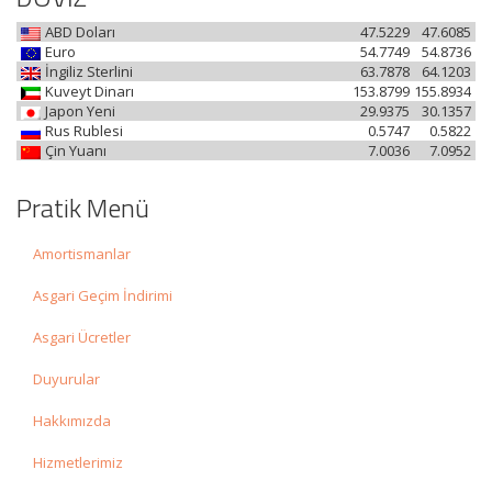
ABD Doları
47.5229
47.6085
Euro
54.7749
54.8736
İngiliz Sterlini
63.7878
64.1203
Kuveyt Dinarı
153.8799
155.8934
Japon Yeni
29.9375
30.1357
Rus Rublesi
0.5747
0.5822
Çin Yuanı
7.0036
7.0952
Pratik Menü
Amortismanlar
Asgari Geçim İndirimi
Asgari Ücretler
Duyurular
Hakkımızda
Hizmetlerimiz