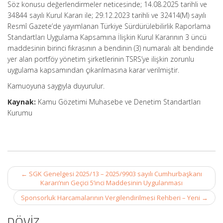
Söz konusu değerlendirmeler neticesinde; 14.08.2025 tarihli ve
34844 sayılı Kurul Kararı ile; 29.12.2023 tarihli ve 32414(M) sayılı
Resmî Gazete’de yayımlanan Türkiye Sürdürülebilirlik Raporlama
Standartları Uygulama Kapsamına İlişkin Kurul Kararının 3 üncü
maddesinin birinci fıkrasının a bendinin (3) numaralı alt bendinde
yer alan portföy yönetim şirketlerinin TSRS’ye ilişkin zorunlu
uygulama kapsamından çıkarılmasına karar verilmiştir.
Kamuoyuna saygıyla duyurulur.
Kaynak:
Kamu Gözetimi Muhasebe ve Denetim Standartları
Kurumu
Post
←
SGK Genelgesi 2025/13 – 2025/9903 sayılı Cumhurbaşkanı
navigation
Kararı’nın Geçici 5’inci Maddesinin Uygulanması
Sponsorluk Harcamalarının Vergilendirilmesi Rehberi – Yeni
→
DÖVİZ