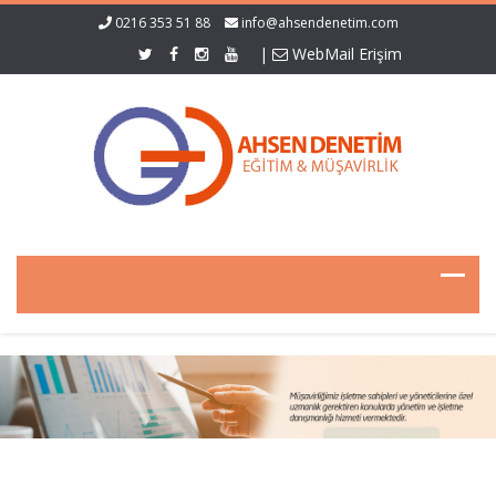
0216 353 51 88
info@ahsendenetim.com
|
WebMail Erişim