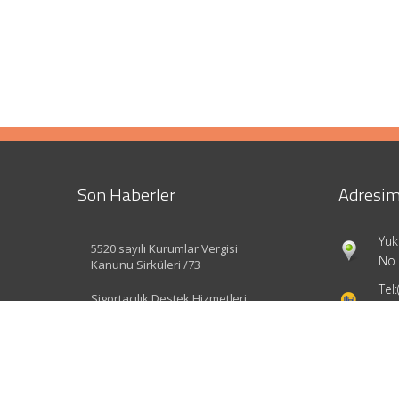
Son Haberler
Adresim
Yuk
5520 sayılı Kurumlar Vergisi
No 
Kanunu Sirküleri /73
Tel:
Sigortacılık Destek Hizmetleri
Yönetmeliği Değişti
inf