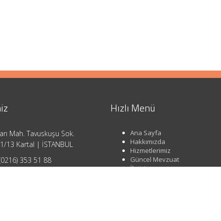
iz
Hızlı Menü
Ana Sayfa
arı Mah. Tavuskuşu Sok.
Hakkımızda
1/13 Kartal | İSTANBUL
Hizmetlerimiz
Güncel Mevzuat
(0216) 353 51 88
İletişim
o@ahsendenetim.com