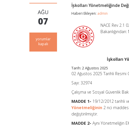
İşkolları Yönetmeliğinde Değ
AĞU
Haberi Ekleyen:
admin
07
NACE Rev 2.1 0
Bakanlığından: 
İşkolları
yorumlar
Yönetmeliğinde
kapalı
Değişiklik
Yapılmasına
Dair
İşkolları 
Yönetmelik
Tarih: 2 Ağustos 2025
için
02 Ağustos 2025 Tarihli Resmi
Sayı: 32974
Çalışma ve Sosyal Güvenlik Bak
MADDE 1-
19/12/2012 tarihli 
Yönetmeliğinin
2 nci maddesin
değiştirilmiştir.
MADDE 2-
Aynı Yönetmeliğin EK-