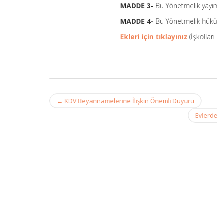
MADDE 3-
Bu Yönetmelik yayımı
MADDE 4-
Bu Yönetmelik hüküm
Ekleri için tıklayınız
(İşkolları 
Post
←
KDV Beyannamelerine İlişkin Önemli Duyuru
navigation
Evlerde