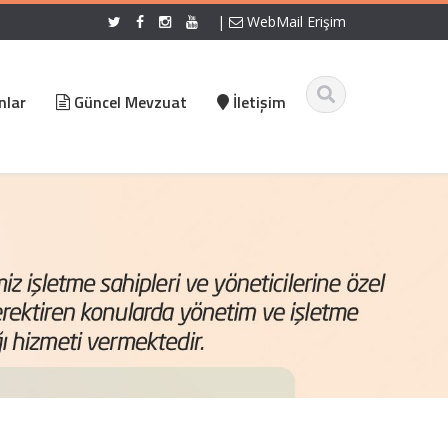
|
WebMail Erişim
nlar
Güncel Mevzuat
İletişim