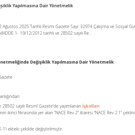
işiklik Yapılmasına Dair Yönetmelik
2 Ağustos 2025 Tarihli Resmi Gazete Sayı: 32974 Çalışma ve Sosyal Gü
MADDE 1- 19/12/2012 tarihli ve 28502 sayılı Re..
Yönetmeliğinde Değişiklik Yapılmasına Dair Yönetmelik
 Gazete
anlığından:
ve 28502 sayılı Resmî Gazete’de yayımlanan
İşkolları
in ikinci fıkrasında yer alan “NACE Rev 2” ibaresi “NACE Rev 2.1” şekli
1’i ekteki şekilde değiştirilmiştir.