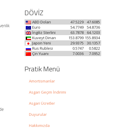
DÖVİZ
ABD Doları
47.5229
47.6085
venlik
Euro
54.7749
54.8736
İngiliz Sterlini
63.7878
64.1203
Kuveyt Dinarı
153.8799
155.8934
Japon Yeni
29.9375
30.1357
Rus Rublesi
0.5747
0.5822
Çin Yuanı
7.0036
7.0952
Pratik Menü
Amortismanlar
Asgari Geçim İndirimi
Asgari Ücretler
nde
Duyurular
Hakkımızda