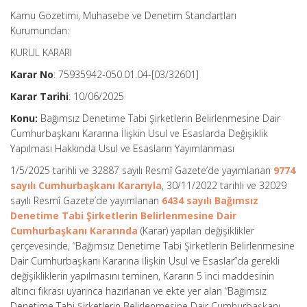
Kamu Gözetimi, Muhasebe ve Denetim Standartları
Kurumundan:
KURUL KARARI
Karar No
: 75935942-050.01.04-[03/32601]
Karar Tarihi
: 10/06/2025
Konu:
Bağımsız Denetime Tabi Şirketlerin Belirlenmesine Dair
Cumhurbaşkanı Kararına İlişkin Usul ve Esaslarda Değişiklik
Yapılması Hakkında Usul ve Esasların Yayımlanması
1/5/2025 tarihli ve 32887 sayılı Resmî Gazete’de yayımlanan
9774
sayılı Cumhurbaşkanı Kararıyla
, 30/11/2022 tarihli ve 32029
sayılı Resmî Gazete’de yayımlanan
6434 sayılı Bağımsız
Denetime Tabi Şirketlerin Belirlenmesine Dair
Cumhurbaşkanı Kararında
(Karar) yapılan değişiklikler
çerçevesinde, “Bağımsız Denetime Tabi Şirketlerin Belirlenmesine
Dair Cumhurbaşkanı Kararına İlişkin Usul ve Esaslar”da gerekli
değişikliklerin yapılmasını teminen, Kararın 5 inci maddesinin
altıncı fıkrası uyarınca hazırlanan ve ekte yer alan “Bağımsız
Denetime Tabi Şirketlerin Belirlenmesine Dair Cumhurbaşkanı