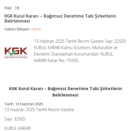
Haz
16
KGK
yorumlar kapalı
Kurul
KGK Kurul Kararı – Bağımsız Denetime Tabi Şirketlerin
Kararı
Belirlenmesi
–
Bağımsız
Haberi Ekleyen:
admin
Denetime
Tabi
13 Haziran 2025 Tarihli Resmi Gazete Sayı: 32925
Şirketlerin
KURUL KARARI Kamu Gözetimi, Muhasebe ve
Belirlenmesi
için
Denetim Standartları Kurumundan: KURUL
KARARI Karar No: 75935…
KGK Kurul Kararı – Bağımsız Denetime Tabi Şirketlerin
Belirlenmesi
Tarih: 13 Haziran 2025
13 Haziran 2025 Tarihli Resmi Gazete
Sayı: 32925
KURUL KARARI