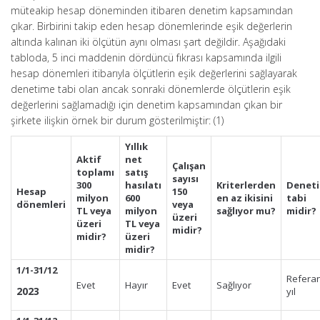
müteakip hesap döneminden itibaren denetim kapsamından
çıkar. Birbirini takip eden hesap dönemlerinde eşik değerlerin
altında kalınan iki ölçütün aynı olması şart değildir. Aşağıdaki
tabloda, 5 inci maddenin dördüncü fıkrası kapsamında ilgili
hesap dönemleri itibarıyla ölçütlerin eşik değerlerini sağlayarak
denetime tabi olan ancak sonraki dönemlerde ölçütlerin eşik
değerlerini sağlamadığı için denetim kapsamından çıkan bir
şirkete ilişkin örnek bir durum gösterilmiştir: (1)
Yıllık
Aktif
net
Çalışan
toplamı
satış
sayısı
300
hasılatı
Kriterlerden
Denet
Hesap
150
milyon
600
en az ikisini
tabi
dönemleri
veya
TL veya
milyon
sağlıyor mu?
midir?
üzeri
üzeri
TL veya
midir?
midir?
üzeri
midir?
1/1-31/12
Refera
Evet
Hayır
Evet
Sağlıyor
2023
yıl