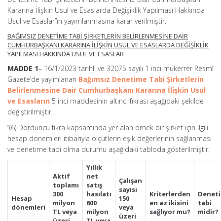
Kararına İlişkin Usul ve Esaslarda Değişiklik Yapılması Hakkında
Usul ve Esaslar”ın yayımlanmasına karar verilmiştir.
BAĞIMSIZ DENETİME TABİ ŞİRKETLERİN BELİRLENMESİNE DAİR
CUMHURBAŞKANI KARARINA İLİŞKİN USUL VE ESASLARDA DEĞİŞİKLİK
YAPILMASI HAKKINDA USUL VE ESASLAR
MADDE 1
– 16/1/2023 tarihli ve 32075 sayılı 1 inci mükerrer Resmî
Gazete’de yayımlanan
Bağımsız Denetime Tabi Şirketlerin
Belirlenmesine Dair Cumhurbaşkanı Kararına İlişkin Usul
ve Esasların
5 inci maddesinin altıncı fıkrası aşağıdaki şekilde
değiştirilmiştir.
“(6) Dördüncü fıkra kapsamında yer alan örnek bir şirket için ilgili
hesap dönemleri itibarıyla ölçütlerin eşik değerlerinin sağlanması
ve denetime tabi olma durumu aşağıdaki tabloda gösterilmiştir:
Yıllık
Aktif
net
Çalışan
toplamı
satış
sayısı
300
hasılatı
Kriterlerden
Denet
Hesap
150
milyon
600
en az ikisini
tabi
dönemleri
veya
TL veya
milyon
sağlıyor mu?
midir?
üzeri
üzeri
TL veya