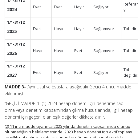
1/1-31/12
Refera
Evet
Evet
Hayır
Sağlıyor
2024
yıl
1/1-31/12
Evet
Hayır
Hayır
Sağlamıyor
Tabidir.
2025
1/1-31/12
Hayır
Hayır
Evet
Sağlamıyor
Tabidir.
2026
1/1-31/12
Tabi
Evet
Hayır
Evet
Sağlıyor
2027
değildir
MADDE 3
– Aynı Usul ve Esaslara aşağıdaki Geçici 4 üncü madde
eklenmiştir.
“GEÇİCİ MADDE 4- (1) 2024 hesap dönemi için denetime tabi
olma veya denetim kapsamından çıkma hususlarında, ilgili hesap
dönemi için geçerli olan eşik değerler dikkate alınır.
(2) 11 inci madde uyarınca 2025 yılında denetim kapsamında olunup
olunmadığının belirlenmesinde, 2023 hesap dönemi için aktif toplamı
ve yıllık net satış hasılatı açısından bu döneme ait genel kurulda