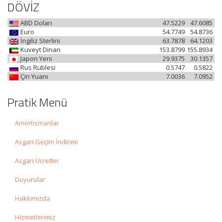
DÖVİZ
ABD Doları
47.5229
47.6085
Euro
54.7749
54.8736
İngiliz Sterlini
63.7878
64.1203
Kuveyt Dinarı
153.8799
155.8934
Japon Yeni
29.9375
30.1357
Rus Rublesi
0.5747
0.5822
Çin Yuanı
7.0036
7.0952
Pratik Menü
Amortismanlar
Asgari Geçim İndirimi
Asgari Ücretler
Duyurular
Hakkımızda
Hizmetlerimiz