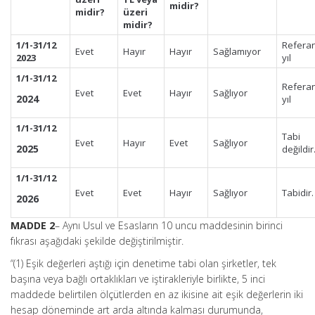
midir?
midir?
üzeri
midir?
1/1-31/12
Refera
Evet
Hayır
Hayır
Sağlamıyor
2023
yıl
1/1-31/12
Refera
Evet
Evet
Hayır
Sağlıyor
2024
yıl
1/1-31/12
Tabi
Evet
Hayır
Evet
Sağlıyor
2025
değildir
1/1-31/12
Evet
Evet
Hayır
Sağlıyor
Tabidir.
2026
MADDE 2
– Aynı Usul ve Esasların 10 uncu maddesinin birinci
fıkrası aşağıdaki şekilde değiştirilmiştir.
“(1) Eşik değerleri aştığı için denetime tabi olan şirketler, tek
başına veya bağlı ortaklıkları ve iştirakleriyle birlikte, 5 inci
maddede belirtilen ölçütlerden en az ikisine ait eşik değerlerin iki
hesap döneminde art arda altında kalması durumunda,