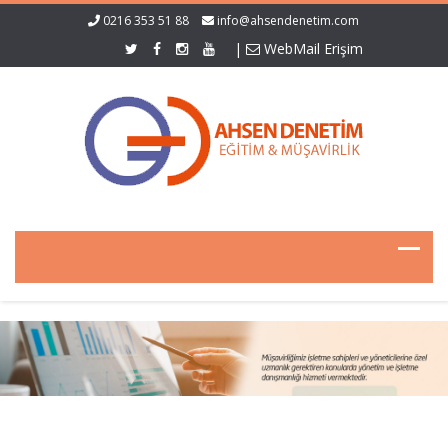
0216 353 51 88
info@ahsendenetim.com
|
WebMail Erişim