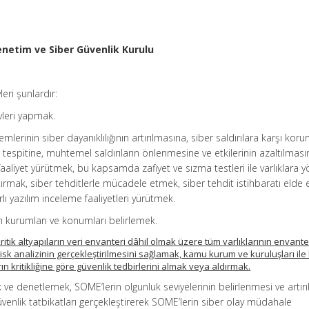
enetim ve Siber Güvenlik Kurulu
leri şunlardır:
evleri yapmak.
stemlerinin siber dayanıklılığının artırılmasına, siber saldırılara karşı kor
rın tespitine, muhtemel saldırıların önlenmesine ve etkilerinin azaltılmas
aaliyet yürütmek, bu kapsamda zafiyet ve sızma testleri ile varlıklara y
tırmak, siber tehditlerle mücadele etmek, siber tehdit istihbaratı elde
ı yazılım inceleme faaliyetleri yürütmek.
ları kurumları ve konumları belirlemek.
ritik altyapıların veri envanteri dâhil olmak üzere tüm varlıklarının envante
risk analizinin gerçekleştirilmesini sağlamak, kamu kurum ve kuruluşları ile k
rın kritikliğine göre güvenlik tedbirlerini almak veya aldırmak.
e denetlemek, SOME’lerin olgunluk seviyelerinin belirlenmesi ve artır
üvenlik tatbikatları gerçekleştirerek SOME’lerin siber olay müdahale