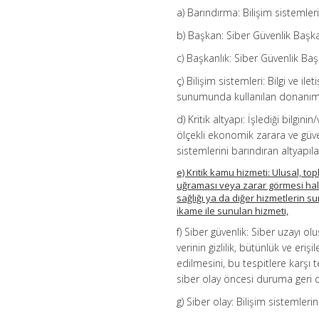
a) Barındırma: Bilişim sistemler
b) Başkan: Siber Güvenlik Başka
c) Başkanlık: Siber Güvenlik Başk
ç) Bilişim sistemleri: Bilgi ve il
sunumunda kullanılan donanım, 
d) Kritik altyapı: İşlediği bilgin
ölçekli ekonomik zarara ve güv
sistemlerini barındıran altyapılar
e) Kritik kamu hizmeti: Ulusal, t
uğraması veya zarar görmesi hal
sağlığı ya da diğer hizmetlerin s
ikame ile sunulan hizmeti,
f) Siber güvenlik: Siber uzayı o
verinin gizlilik, bütünlük ve erişi
edilmesini, bu tespitlere karş
siber olay öncesi duruma geri 
g) Siber olay: Bilişim sistemlerini