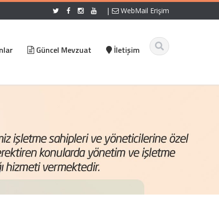
|
WebMail Erişim
nlar
Güncel Mevzuat
İletişim