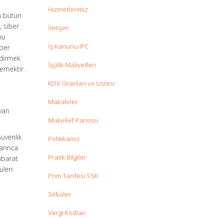
Hizmetlerimiz
n bütün
, siber
İletişim
mu
İş Kanunu IPC
iber
ndirmek
İşçilik Maliyetleri
lemektir.
KDV Oranları ve Listesi
Makaleler
ayan
Mükellef Panosu
Güvenlik
Politikamız
arınca
Pratik Bilgiler
ihbarat
tülen
Prim Tarifesi SSK
Sirküler
Vergi Kodları