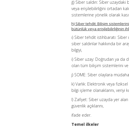
ğ) Siber saldırı: Siber uzaydaki 
veya erişilebilirliğini ortadan k
sistemlerine yönelik olarak kasıt
h) Siber tehdit: Bilişim sistemler
bütünlük veya erişilebilirliğinin 
ı) Siber tehdit istihbaratı: Sibe
siber saldırılar hakkında bir ar
bilgiyi,
i) Siber uzay: Doğrudan ya da do
olan tüm bilişim sistemlerini v
j) SOME: Siber olaylara müdahal
k) Varlık: Elektronik veya fizikse
bilgi işleme olanaklarını, veriyi
l) Zafiyet: Siber uzayda yer alan
güvenlik açıklarını,
ifade eder.
Temel ilkeler