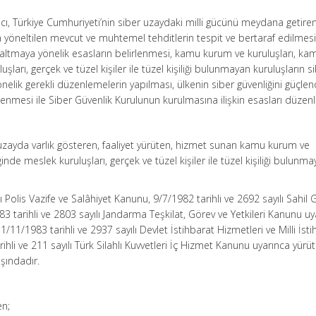
ı, Türkiye Cumhuriyeti’nin siber uzaydaki milli gücünü meydana getire
an yöneltilen mevcut ve muhtemel tehditlerin tespit ve bertaraf edilmesi
zaltmaya yönelik esasların belirlenmesi, kamu kurum ve kuruluşları, ka
ları, gerçek ve tüzel kişiler ile tüzel kişiliği bulunmayan kuruluşların s
önelik gerekli düzenlemelerin yapılması, ülkenin siber güvenliğini güçle
lirlenmesi ile Siber Güvenlik Kurulunun kurulmasına ilişkin esasları düzen
 uzayda varlık gösteren, faaliyet yürüten, hizmet sunan kamu kurum ve
inde meslek kuruluşları, gerçek ve tüzel kişiler ile tüzel kişiliği bulunm
lı Polis Vazife ve Salâhiyet Kanunu, 9/7/1982 tarihli ve 2692 sayılı Sahil 
 tarihli ve 2803 sayılı Jandarma Teşkilat, Görev ve Yetkileri Kanunu uy
e 1/11/1983 tarihli ve 2937 sayılı Devlet İstihbarat Hizmetleri ve Milli İst
rihli ve 211 sayılı Türk Silahlı Kuvvetleri İç Hizmet Kanunu uyarınca yürü
şındadır.
en;