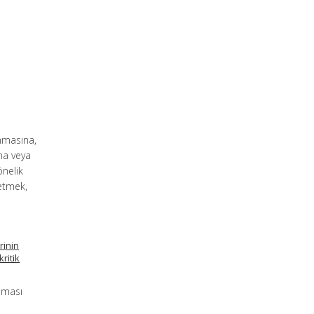
unmasına,
ına veya
önelik
 etmek,
rinin
ritik
ılması