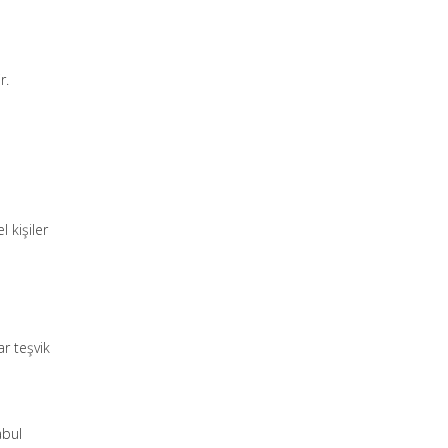
r.
 kişiler
ar teşvik
abul