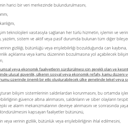
inin harici bir veri merkezinde bulundurulmasını,
nını,
anlığını,
etişim teknolojileri vasıtasıyla sağlanan her türlü hizmetin, işlemin ve verin
yazılım, sistem ve aktif veya pasif durumda bulunan tüm diğer bileşen
in/verinin gizliliği, bütünlüğü veya erişilebilirliği bozulduğunda can kaybına
enlik açıklarına veya kamu düzeninin bozulmasına yol açabilecek bilişi
ı,
oplumsal veya ekonomik faaliyetlerin sürdürülmesi için gerekli olan ve kesin
inde ulusal güvenlik, ülkenin sosyal veya ekonomik refahı, kamu düzeni 
unumu üzerinde önemli bir etki oluşturabilecek ülke genelinde tekel veya sın
luşturan bilişim sistemlerinin saldırılardan korunmasını, bu ortamda işl
lebilirliğinin güvence altına alınmasını, saldırıların ve siber olayların tespi
ı tepki ve alarm mekanizmalarının devreye alınmasını ve sonrasında yaş
döndürülmesini kapsayan faaliyetler bütününü,
n veya verinin gizlilik, bütünlük veya erişilebilirliğinin ihlal edilmesini,