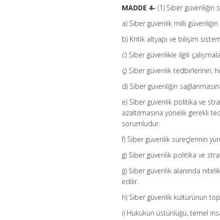
MADDE 4-
(1) Siber güvenliğin
a) Siber güvenlik milli güvenliğin
b) Kritik altyapı ve bilişim sist
c) Siber güvenlikle ilgili çalışmal
ç) Siber güvenlik tedbirlerini
d) Siber güvenliğin sağlanmasına 
e) Siber güvenlik politika ve str
azaltılmasına yönelik gerekli te
sorumludur.
f) Siber güvenlik süreçlerinin yü
g) Siber güvenlik politika ve stra
ğ) Siber güvenlik alanında niteli
edilir.
h) Siber güvenlik kültürünün top
ı) Hukukun üstünlüğü, temel ins