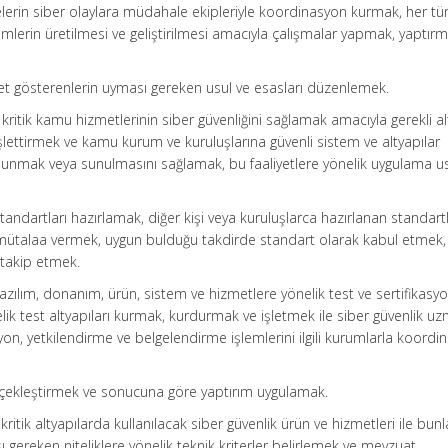
kelerin siber olaylara müdahale ekipleriyle koordinasyon kurmak, her tür
mlerin üretilmesi ve geliştirilmesi amacıyla çalışmalar yapmak, yaptır
iyet gösterenlerin uyması gereken usul ve esasları düzenlemek.
 kritik kamu hizmetlerinin siber güvenliğini sağlamak amacıyla gerekli al
lettirmek ve kamu kurum ve kuruluşlarına güvenli sistem ve altyapılar
unmak veya sunulmasını sağlamak, bu faaliyetlere yönelik uygulama us
 standartları hazırlamak, diğer kişi veya kuruluşlarca hazırlanan standartl
mütalaa vermek, uygun bulduğu takdirde standart olarak kabul etmek, 
 takip etmek.
n yazılım, donanım, ürün, sistem ve hizmetlere yönelik test ve sertifikasy
lik test altyapıları kurmak, kurdurmak ve işletmek ile siber güvenlik uz
syon, yetkilendirme ve belgelendirme işlemlerini ilgili kurumlarla koordin
erçekleştirmek ve sonucuna göre yaptırım uygulamak.
kritik altyapılarda kullanılacak siber güvenlik ürün ve hizmetleri ile bunl
 gereken niteliklere yönelik teknik kriterler belirlemek ve mevzuat