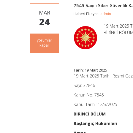
7545 Sayılı Siber Güvenlik 
MAR
Haberi Ekleyen:
admin
24
19 Mart 2025 Ta
BİRİNCİ BÖLÜM
7545
yorumlar
Sayılı
kapalı
Siber
Güvenlik
Kanunu
için
Tarih: 19 Mart 2025
19 Mart 2025 Tarihli Resmi Ga
Sayı: 32846
Kanun No: 7545
Kabul Tarihi: 12/3/2025
BİRİNCİ BÖLÜM
Başlangıç Hükümleri
Amaç