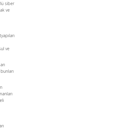
lü siber
mak ve
tyapıları
ul ve
arı
bunları
on
manları
eli
arı