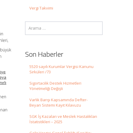
Vergi Takvimi
in
leri,
, büyük
Son Haberler
m
5520 sayılı Kurumlar Vergisi Kanunu
tiye
Sirküleri /73
veya
ırlı
Sigortacılık Destek Hizmetleri
Yönetmeliği Değişti
enen
Varlık Barışı Kapsamında Defter-
t
Beyan Sistemi Kayıt Kılavuzu
anan
SGK İş Kazaları ve Meslek Hastalıkları
İstatistikleri – 2025