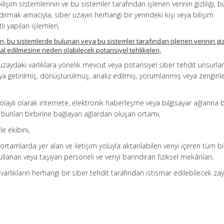
bilişim sistemlerinin ve bu sistemler tarafından işlenen verinin gizliliği, 
aldırmak amacıyla, siber uzayın herhangi bir yerindeki kişi veya bilişim
lı yapılan işlemleri,
inin, bu sistemlerde bulunan veya bu sistemler tarafından işlenen verinin gizl
ihlal edilmesine neden olabilecek potansiyel tehlikeleri,
r uzaydaki varlıklara yönelik mevcut veya potansiyel siber tehdit unsurları
aya getirilmiş, dönüştürülmüş, analiz edilmiş, yorumlanmış veya zenginle
laylı olarak internete, elektronik haberleşme veya bilgisayar ağlarına b
e bunları birbirine bağlayan ağlardan oluşan ortamı,
e ekibini,
l ortamlarda yer alan ve iletişim yoluyla aktarılabilen veriyi içeren tüm bi
 kullanan veya taşıyan personeli ve veriyi barındıran fiziksel mekânları,
 varlıkların herhangi bir siber tehdit tarafından istismar edilebilecek zayı