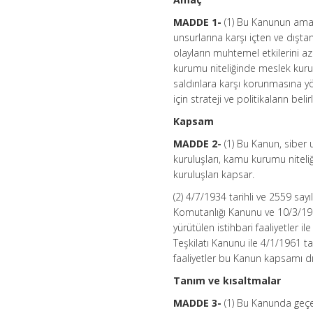
MADDE 1-
(1) Bu Kanunun amac
unsurlarına karşı içten ve dışt
olayların muhtemel etkilerini a
kurumu niteliğinde meslek kuruluş
saldırılara karşı korunmasına y
için strateji ve politikaların be
Kapsam
MADDE 2-
(1) Bu Kanun, siber
kuruluşları, kamu kurumu niteliğ
kuruluşları kapsar.
(2) 4/7/1934 tarihli ve 2559 sayı
Komutanlığı Kanunu ve 10/3/1983
yürütülen istihbari faaliyetler il
Teşkilatı Kanunu ile 4/1/1961 ta
faaliyetler bu Kanun kapsamı dı
Tanım ve kısaltmalar
MADDE 3-
(1) Bu Kanunda geç