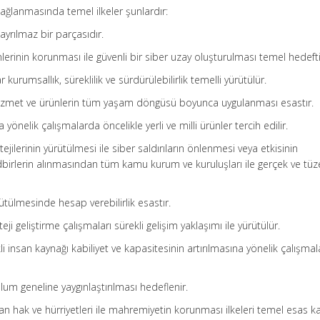
 sağlanmasında temel ilkeler şunlardır:
 ayrılmaz bir parçasıdır.
emlerinin korunması ile güvenli bir siber uzay oluşturulması temel hedefti
ar kurumsallık, süreklilik ve sürdürülebilirlik temelli yürütülür.
n, hizmet ve ürünlerin tüm yaşam döngüsü boyunca uygulanması esastır.
yönelik çalışmalarda öncelikle yerli ve milli ürünler tercih edilir.
atejilerinin yürütülmesi ile siber saldırıların önlenmesi veya etkisinin
dbirlerin alınmasından tüm kamu kurum ve kuruluşları ile gerçek ve tüzel
rütülmesinde hesap verebilirlik esastır.
teji geliştirme çalışmaları sürekli gelişim yaklaşımı ile yürütülür.
kli insan kaynağı kabiliyet ve kapasitesinin artırılmasına yönelik çalışmal
lum geneline yaygınlaştırılması hedeflenir.
an hak ve hürriyetleri ile mahremiyetin korunması ilkeleri temel esas k