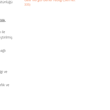
Gelir Vergisi Genel Tebliği (Seri No:
bütünlüğü
335)
ilik,
 ile
ştirilmiş
ağlı
lgi ve
flık ve