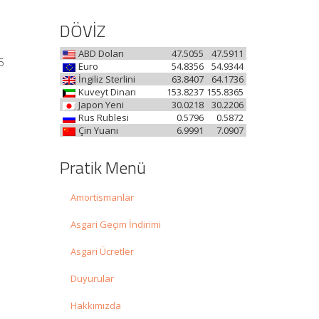
DÖVİZ
ABD Doları
47.5055
47.5911
5
Euro
54.8356
54.9344
İngiliz Sterlini
63.8407
64.1736
Kuveyt Dinarı
153.8237
155.8365
Japon Yeni
30.0218
30.2206
Rus Rublesi
0.5796
0.5872
Çin Yuanı
6.9991
7.0907
Pratik Menü
Amortismanlar
Asgari Geçim İndirimi
Asgari Ücretler
Duyurular
Hakkımızda