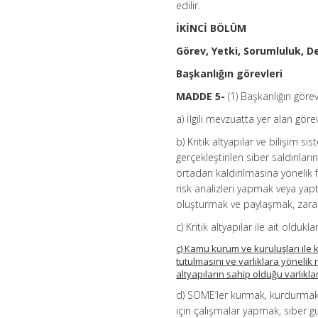
edilir.
İKİNCİ BÖLÜM
Görev, Yetki, Sorumluluk, D
Başkanlığın görevleri
MADDE 5-
(1) Başkanlığın görev
a) İlgili mevzuatta yer alan gör
b) Kritik altyapılar ve bilişim si
gerçekleştirilen siber saldırıla
ortadan kaldırılmasına yönelik f
risk analizleri yapmak veya yap
oluşturmak ve paylaşmak, zararl
c) Kritik altyapılar ile ait olduk
ç) Kamu kurum ve kuruluşları ile k
tutulmasını ve varlıklara yönelik 
altyapıların sahip olduğu varlıkla
d) SOME’ler kurmak, kurdurmak v
için çalışmalar yapmak, siber g