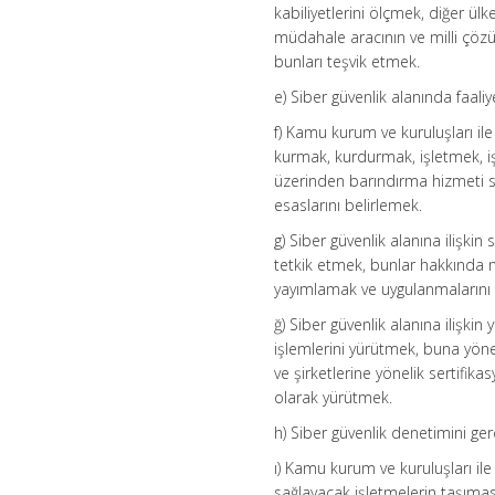
kabiliyetlerini ölçmek, diğer ül
müdahale aracının ve milli çözü
bunları teşvik etmek.
e) Siber güvenlik alanında faal
f) Kamu kurum ve kuruluşları ile
kurmak, kurdurmak, işletmek, iş
üzerinden barındırma hizmeti s
esaslarını belirlemek.
g) Siber güvenlik alanına ilişkin
tetkik etmek, bunlar hakkında 
yayımlamak ve uygulanmalarını
ğ) Siber güvenlik alanına ilişki
işlemlerini yürütmek, buna yöne
ve şirketlerine yönelik sertifika
olarak yürütmek.
h) Siber güvenlik denetimini g
ı) Kamu kurum ve kuruluşları ile 
sağlayacak işletmelerin taşıması