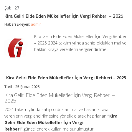
Şub
27
Kira
yorumlar kapalı
Geliri
Kira Geliri Elde Eden Mükellefler İçin Vergi Rehberi – 2025
Elde
Eden
Haberi Ekleyen:
admin
Mükellefler
İçin
Kira Geliri Elde Eden Mükellefler İçin Vergi Rehberi
Vergi
– 2025 2024 takvim yılında sahip oldukları mal ve
Rehberi
–
hakları kiraya verenlerin vergilendirilme…
2025
için
Kira Geliri Elde Eden Mükellefler İçin Vergi Rehberi – 2025
Tarih: 25 Şubat 2025
Kira Geliri Elde Eden Mükellefler İçin Vergi Rehberi –
2025
2024 takvim yılında sahip oldukları mal ve hakları kiraya
verenlerin vergilendirilmesine yönelik olarak hazırlanan
“Kira
Geliri Elde Eden Mükellefler İçin Vergi
Rehberi”
güncellenerek kullanıma sunulmuştur.