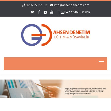
0216 353 51 88
info@ahsendenetim.com
|
WebMail Erişim