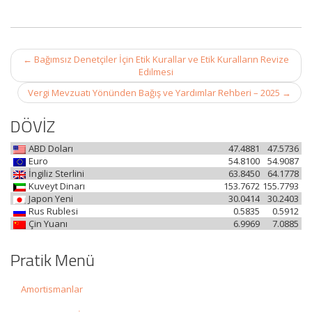
Post
←
Bağımsız Denetçiler İçin Etik Kurallar ve Etik Kuralların Revize
navigation
Edilmesi
Vergi Mevzuatı Yönünden Bağış ve Yardımlar Rehberi – 2025
→
DÖVİZ
ABD Doları
47.4881
47.5736
Euro
54.8100
54.9087
İngiliz Sterlini
63.8450
64.1778
Kuveyt Dinarı
153.7672
155.7793
Japon Yeni
30.0414
30.2403
Rus Rublesi
0.5835
0.5912
Çin Yuanı
6.9969
7.0885
Pratik Menü
Amortismanlar