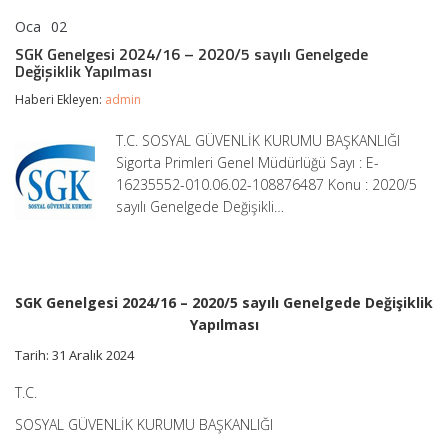
Oca
02
SGK
yorumlar kapalı
Genelgesi
SGK Genelgesi 2024/16 – 2020/5 sayılı Genelgede
2024/16
Değişiklik Yapılması
–
2020/5
Haberi Ekleyen:
admin
sayılı
Genelgede
T.C. SOSYAL GÜVENLİK KURUMU BAŞKANLIĞI
Değişiklik
Sigorta Primleri Genel Müdürlüğü Sayı : E-
Yapılması
için
16235552-010.06.02-108876487 Konu : 2020/5
sayılı Genelgede Değişikli…
SGK Genelgesi 2024/16 – 2020/5 sayılı Genelgede Değişiklik
Yapılması
Tarih: 31 Aralık 2024
T.C.
SOSYAL GÜVENLİK KURUMU BAŞKANLIĞI