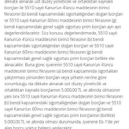
dikkate alınarak üst düzey yöneticilik ve ortaklıktan kaynaklı
borçları ile 5510 sayılı Kanun’un 4’üncü maddesinin birinci
fıkrasının (b) bendi kapsamındaki sigortalılığından doğan borçları
ve 5510 sayılı Kanun’un 60’ıncı maddesinin birinci fıkrasının (g)
bendi kapsamındaki genel sağlık sigortası prim borçları ayrı ayrı
değerlendirilecektir. Söz konusu değerlendirmede, 5510 sayılı
Kanun’un 4’üncü maddesinin birinci fıkrasının (b) bendi
kapsamındaki sigortalılığından doğan borçları ve 5510 sayılı
Kanun’un 60’ıncı maddesinin birinci fıkrasının (g) bendi
kapsamındaki genel sağlık sigortası prim borçları birlikte ele
alınacaktır. Buna göre; işverenin 5510 sayılı Kanun’un 4’üncü
maddesinin birinci fıkrasının (a) bendi kapsamında sigortalıları
çalıştırması yönünden borçları veya şirketin nev’ine göre
sorumluluğu da dikkate alınarak üst düzey yöneticilik ve
ortaklıktan kaynaklı borçlarının 5.000,00 TL ve altında olmasının
yanı sıra 5510 sayılı Kanun’un 4’üncü maddesinin birinci fıkrasının
(b) bendi kapsamındaki sigortalılığından doğan borçları ve 5510
sayılı Kanun’un 60’ıncı maddesinin birinci fıkrasının (g) bendi
kapsamındaki genel sağlık sigortası prim borçlarının (birlikte)
5.000,00 TL ve altında olması durumunda, işverene Ek-1’de yer
alan borcu yoktur belgesi verilecektir.