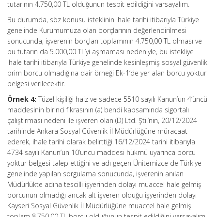
tutarının 4.750,00 TL olduğunun tespit edildiğini varsayalım.
Bu durumda, söz konusu isteklinin ihale tarihi itibarıyla Türkiye
genelinde Kurumumuza olan borçlarının değerlendirilmesi
sonucunda; işverenin borçları toplamının 4.750,00 TL olması ve
bu tutarın da 5.000,00 TL’yi aşmaması nedeniyle, bu istekliye
ihale tarihi itibarıyla Türkiye genelinde kesinleşmiş sosyal güvenlik
prim borcu olmadığına dair örneği Ek-1’de yer alan borcu yoktur
belgesi verilecektir.
Örnek 4:
Tüzel kişiliği haiz ve sadece 5510 sayılı Kanun’un 4’üncü
maddesinin birinci fıkrasının (a) bendi kapsamında sigortalı
çalıştırması nedeni ile işveren olan (D) Ltd. Şti.’nin, 20/12/2024
tarihinde Ankara Sosyal Güvenlik İl Müdürlüğüne müracaat
ederek, ihale tarihi olarak belirttiği 16/12/2024 tarihi itibarıyla
4734 sayılı Kanun’un 10’uncu maddesi hükmü uyarınca borcu
yoktur belgesi talep ettiğini ve adı geçen Ünitemizce de Türkiye
genelinde yapılan sorgulama sonucunda, işverenin anılan
Müdürlükte adına tescilli işyerinden dolayı muaccel hale gelmiş
borcunun olmadığı ancak alt işveren olduğu işyerinden dolayı
Kayseri Sosyal Güvenlik İl Müdürlüğüne muaccel hale gelmiş
toplam 8.750,00 TL borcu olduğunun tespit edildiğini varsayalım.