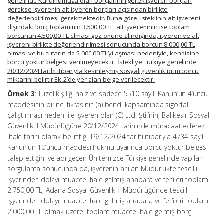
genelinde Kurumumuza olan borçlarının gerek işveren borçları
gerekse işverenin alt işveren borçları açısından birlikte
değerlendirilmesi gerekmektedir. Buna göre, isteklinin alt işvereni
dışındaki borç toplamının 3.500,00 TL, alt işvereninin ise toplam
borcunun 4.500,00 TL olması göz önüne alındığında, işveren ve alt
işvereni birlikte değerlendirilmesi sonucunda borcun 8.000,00 TL
olması ve bu tutarın da 5.000,00 TL’yi aşması nedeniyle, kendisine
borcu yoktur belgesi verilmeyecektir. İstekliye Türkiye genelinde
20/12/2024 tarihi itibarıyla kesinleşmiş sosyal güvenlik prim borcu
miktarını belirtir Ek-2’de yer alan belge verilecektir.
Örnek 3
: Tüzel kişiliği haiz ve sadece 5510 sayılı Kanun’un 4’üncü
maddesinin birinci fıkrasının (a) bendi kapsamında sigortalı
çalıştırması nedeni ile işveren olan (C) Ltd. Şti.’nin, Balıkesir Sosyal
Güvenlik İl Müdürlüğüne 20/12/2024 tarihinde müracaat ederek
ihale tarihi olarak belirttiği 19/12/2024 tarihi itibarıyla 4734 sayılı
Kanun’un 10’uncu maddesi hükmü uyarınca borcu yoktur belgesi
talep ettiğini ve adı geçen Ünitemizce Türkiye genelinde yapılan
sorgulama sonucunda da, işverenin anılan Müdürlükte tescilli
işyerinden dolayı muaccel hale gelmiş anapara ve fer’ileri toplamı
2.750,00 TL, Adana Sosyal Güvenlik İl Müdürlüğünde tescilli
işyerinden dolayı muaccel hale gelmiş anapara ve fer’ileri toplamı
2.000,00 TL olmak üzere, toplam muaccel hale gelmiş borç