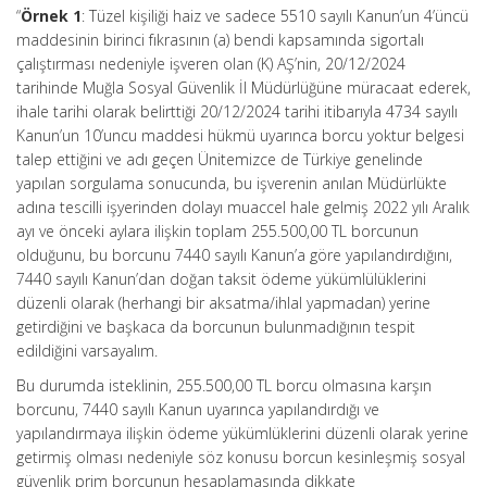
“
Örnek 1
: Tüzel kişiliği haiz ve sadece 5510 sayılı Kanun’un 4’üncü
maddesinin birinci fıkrasının (a) bendi kapsamında sigortalı
çalıştırması nedeniyle işveren olan (K) AŞ’nin, 20/12/2024
tarihinde Muğla Sosyal Güvenlik İl Müdürlüğüne müracaat ederek,
ihale tarihi olarak belirttiği 20/12/2024 tarihi itibarıyla 4734 sayılı
Kanun’un 10’uncu maddesi hükmü uyarınca borcu yoktur belgesi
talep ettiğini ve adı geçen Ünitemizce de Türkiye genelinde
yapılan sorgulama sonucunda, bu işverenin anılan Müdürlükte
adına tescilli işyerinden dolayı muaccel hale gelmiş 2022 yılı Aralık
ayı ve önceki aylara ilişkin toplam 255.500,00 TL borcunun
olduğunu, bu borcunu 7440 sayılı Kanun’a göre yapılandırdığını,
7440 sayılı Kanun’dan doğan taksit ödeme yükümlülüklerini
düzenli olarak (herhangi bir aksatma/ihlal yapmadan) yerine
getirdiğini ve başkaca da borcunun bulunmadığının tespit
edildiğini varsayalım.
Bu durumda isteklinin, 255.500,00 TL borcu olmasına karşın
borcunu, 7440 sayılı Kanun uyarınca yapılandırdığı ve
yapılandırmaya ilişkin ödeme yükümlüklerini düzenli olarak yerine
getirmiş olması nedeniyle söz konusu borcun kesinleşmiş sosyal
güvenlik prim borcunun hesaplamasında dikkate