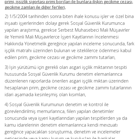
primi, işsizlik sigortası primi borçları ile bunlara ilişkin gecikme cezası,
gecikme zamları ile diğer fer’ileri,
2) 1/5/2004 tarihinden sonra biten ihale konusu işler ve özel bina
inşaatı işyerlerinden dolayı gerek Sosyal Güvenlik Kurumunca
yapılan araştırma, gerekse Serbest Muhasebeci Mali Müşavirler
ile Yeminli Mali Müşavirlerce İşyeri Kayıtlarının İncelenmesi
Hakkında Yönetmelik gereğince yapılan inceleme sonucunda, fark
işçilik matrahı üzerinden bulunan ve isteklilerce ödenmesi kabul
edilen prim, gecikme cezası ve gecikme zammı tutarları,
3) İşin yürütümü için gerekli olan asgari işçilik miktarının tespiti
hususunda Sosyal Güvenlik Kurumu denetim elemanlarınca
düzenlenen raporlarda önerilen asgari işçilik miktarı üzerinden
hesaplanan prim, gecikme cezası ve gecikme zammı tutarlarının
idari aşamada kesinleşmiş olan kısımları,
4) Sosyal Güvenlik Kurumunun denetim ve kontrol ile
görevlendirilmiş memurlarınca, fiilen yapılan denetimler
sonucunda veya işyeri kayıtlarından yapılan tespitlerden ya da
kamu idarelerinin denetim elemanlarınca kendi mevzuatı
gereğince yapacakları soruşturma, denetim ve incelemeler
neticesinde veya kamu kurum ve kuruluşları ile bankalar