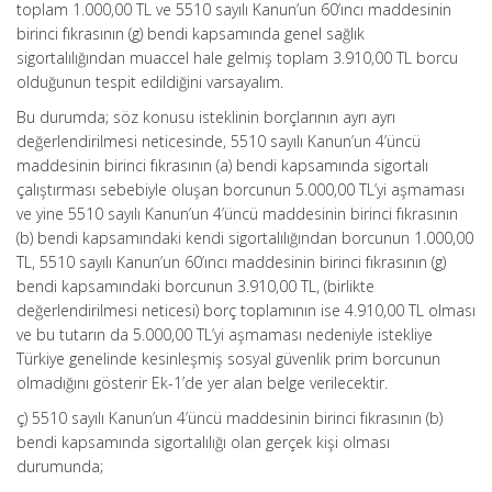
toplam 1.000,00 TL ve 5510 sayılı Kanun’un 60’ıncı maddesinin
birinci fıkrasının (g) bendi kapsamında genel sağlık
sigortalılığından muaccel hale gelmiş toplam 3.910,00 TL borcu
olduğunun tespit edildiğini varsayalım.
Bu durumda; söz konusu isteklinin borçlarının ayrı ayrı
değerlendirilmesi neticesinde, 5510 sayılı Kanun’un 4’üncü
maddesinin birinci fıkrasının (a) bendi kapsamında sigortalı
çalıştırması sebebiyle oluşan borcunun 5.000,00 TL’yi aşmaması
ve yine 5510 sayılı Kanun’un 4’üncü maddesinin birinci fıkrasının
(b) bendi kapsamındaki kendi sigortalılığından borcunun 1.000,00
TL, 5510 sayılı Kanun’un 60’ıncı maddesinin birinci fıkrasının (g)
bendi kapsamındaki borcunun 3.910,00 TL, (birlikte
değerlendirilmesi neticesi) borç toplamının ise 4.910,00 TL olması
ve bu tutarın da 5.000,00 TL’yi aşmaması nedeniyle istekliye
Türkiye genelinde kesinleşmiş sosyal güvenlik prim borcunun
olmadığını gösterir Ek-1’de yer alan belge verilecektir.
ç) 5510 sayılı Kanun’un 4’üncü maddesinin birinci fıkrasının (b)
bendi kapsamında sigortalılığı olan gerçek kişi olması
durumunda;