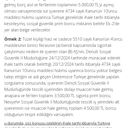
gelmiş borç asıl ve fer’ilerinin toplamının 5.000,00 TL’yi aşmış
olması varsayımında ise işverene 4734 sayılı Kanun’un 10’uncu
maddesi hükmü uyarınca Türkiye genelinde ihale tarihi itibarıyla
kesinleşmiş sosyal güvenlik prim borcu miktarını belirtir Ek-2’de
yer alan belge verilecektir.
Örnek 2:
Tüzel kişiliği haiz ve sadece 5510 sayılı Kanun’un 4’üncü
maddesinin birinci fıkrasının (a) bendi kapsamında sigortalı
çalıştırması nedeni ile işveren olan (B) AŞ’nin, Denizli Sosyal
Güvenlik İl Müdürlüğüne 24/12/2024 tarihinde müracaat ederek
ihale tarihi olarak belirttiği 20/12/2024 tarihi itibarıyla 4734 sayılı
Kanun’un 10’uncu maddesi hükmü uyarınca borcu yoktur belgesi
talep ettiğini ve adı geçen Ünitemizce Türkiye genelinde yapılan
sorgulama sonucunda, işverenin Denizli Sosyal Güvenlik İl
Müdürlüğünde tescilli işyerinden dolayı muaccel hale gelmiş
anapara ve fer’ileri toplamı 3.500,00 TL sigorta prim borcu,
Nevşehir Sosyal Güvenlik İl Müdürlüğünde tescilli iş yerindeki alt
işvereninin ise muaccel hale gelmiş toplam 4.500,00 TL borcu
olduğunun tespit edildiğini varsayalım.
u durumda, söz konusu isteklinin ihale tarihi itibarıyla Türkiye