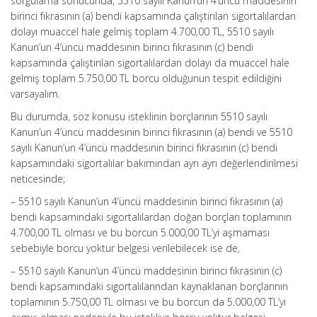
sorgulama sonucunda, 5510 sayılı Kanun’un 4’üncü maddesinin
birinci fıkrasının (a) bendi kapsamında çalıştırılan sigortalılardan
dolayı muaccel hale gelmiş toplam 4.700,00 TL, 5510 sayılı
Kanun’un 4’üncü maddesinin birinci fıkrasının (c) bendi
kapsamında çalıştırılan sigortalılardan dolayı da muaccel hale
gelmiş toplam 5.750,00 TL borcu olduğunun tespit edildiğini
varsayalım.
Bu durumda, söz konusu isteklinin borçlarının 5510 sayılı
Kanun’un 4’üncü maddesinin birinci fıkrasının (a) bendi ve 5510
sayılı Kanun’un 4’üncü maddesinin birinci fıkrasının (c) bendi
kapsamındaki sigortalılar bakımından ayrı ayrı değerlendirilmesi
neticesinde;
– 5510 sayılı Kanun’un 4’üncü maddesinin birinci fıkrasının (a)
bendi kapsamındaki sigortalılardan doğan borçları toplamının
4.700,00 TL olması ve bu borcun 5.000,00 TL’yi aşmaması
sebebiyle borcu yoktur belgesi verilebilecek ise de,
– 5510 sayılı Kanun’un 4’üncü maddesinin birinci fıkrasının (c)
bendi kapsamındaki sigortalılarından kaynaklanan borçlarının
toplamının 5.750,00 TL olması ve bu borcun da 5.000,00 TL’yi