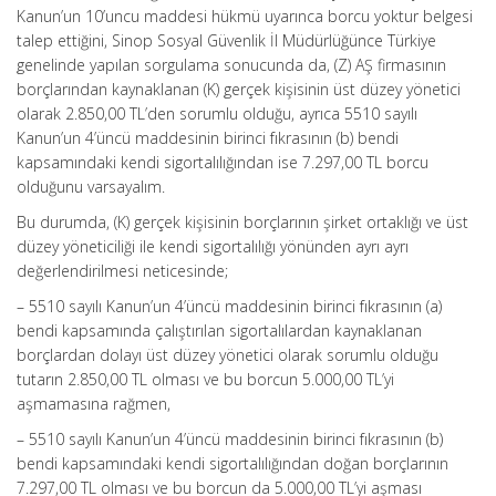
Kanun’un 10’uncu maddesi hükmü uyarınca borcu yoktur belgesi
talep ettiğini, Sinop Sosyal Güvenlik İl Müdürlüğünce Türkiye
genelinde yapılan sorgulama sonucunda da, (Z) AŞ firmasının
borçlarından kaynaklanan (K) gerçek kişisinin üst düzey yönetici
olarak 2.850,00 TL’den sorumlu olduğu, ayrıca 5510 sayılı
Kanun’un 4’üncü maddesinin birinci fıkrasının (b) bendi
kapsamındaki kendi sigortalılığından ise 7.297,00 TL borcu
olduğunu varsayalım.
Bu durumda, (K) gerçek kişisinin borçlarının şirket ortaklığı ve üst
düzey yöneticiliği ile kendi sigortalılığı yönünden ayrı ayrı
değerlendirilmesi neticesinde;
– 5510 sayılı Kanun’un 4’üncü maddesinin birinci fıkrasının (a)
bendi kapsamında çalıştırılan sigortalılardan kaynaklanan
borçlardan dolayı üst düzey yönetici olarak sorumlu olduğu
tutarın 2.850,00 TL olması ve bu borcun 5.000,00 TL’yi
aşmamasına rağmen,
– 5510 sayılı Kanun’un 4’üncü maddesinin birinci fıkrasının (b)
bendi kapsamındaki kendi sigortalılığından doğan borçlarının
7.297,00 TL olması ve bu borcun da 5.000,00 TL’yi aşması