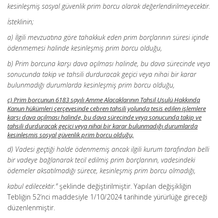
kesinleşmiş sosyal güvenlik prim borcu olarak değerlendirilmeyecektir.
İsteklinin;
a) İlgili mevzuatına göre tahakkuk eden prim borçlarının süresi içinde
ödenmemesi halinde kesinleşmiş prim borcu olduğu,
b) Prim borcuna karşı dava açılması halinde, bu dava sürecinde veya
sonucunda takip ve tahsili durduracak geçici veya nihai bir karar
bulunmadığı durumlarda kesinleşmiş prim borcu olduğu,
c) Prim borcunun 6183 sayılı Amme Alacaklarının Tahsil Usulü Hakkında
Kanun hükümleri çerçevesinde cebren tahsili yolunda tesis edilen işlemlere
karşı dava açılması halinde, bu dava sürecinde veya sonucunda takip ve
tahsili durduracak geçici veya nihai bir karar bulunmadığı durumlarda
kesinleşmiş sosyal güvenlik prim borcu olduğu,
d) Vadesi geçtiği halde ödenmemiş ancak ilgili kurum tarafından belli
bir vadeye bağlanarak tecil edilmiş prim borçlarının, vadesindeki
ödemeler aksatılmadığı sürece, kesinleşmiş prim borcu olmadığı,
kabul edilecektir.”
şeklinde değiştirilmiştir. Yapılan değişikliğin
Tebliğin 52’nci maddesiyle 1/10/2024 tarihinde yürürlüğe gireceği
düzenlenmiştir.