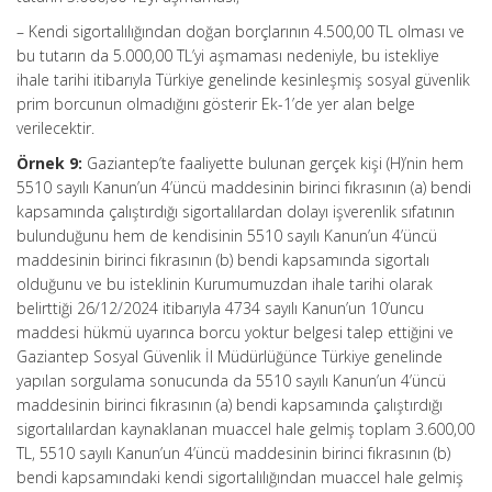
– Kendi sigortalılığından doğan borçlarının 4.500,00 TL olması ve
bu tutarın da 5.000,00 TL’yi aşmaması nedeniyle, bu istekliye
ihale tarihi itibarıyla Türkiye genelinde kesinleşmiş sosyal güvenlik
prim borcunun olmadığını gösterir Ek-1’de yer alan belge
verilecektir.
Örnek 9:
Gaziantep’te faaliyette bulunan gerçek kişi (H)’nin hem
5510 sayılı Kanun’un 4’üncü maddesinin birinci fıkrasının (a) bendi
kapsamında çalıştırdığı sigortalılardan dolayı işverenlik sıfatının
bulunduğunu hem de kendisinin 5510 sayılı Kanun’un 4’üncü
maddesinin birinci fıkrasının (b) bendi kapsamında sigortalı
olduğunu ve bu isteklinin Kurumumuzdan ihale tarihi olarak
belirttiği 26/12/2024 itibarıyla 4734 sayılı Kanun’un 10’uncu
maddesi hükmü uyarınca borcu yoktur belgesi talep ettiğini ve
Gaziantep Sosyal Güvenlik İl Müdürlüğünce Türkiye genelinde
yapılan sorgulama sonucunda da 5510 sayılı Kanun’un 4’üncü
maddesinin birinci fıkrasının (a) bendi kapsamında çalıştırdığı
sigortalılardan kaynaklanan muaccel hale gelmiş toplam 3.600,00
TL, 5510 sayılı Kanun’un 4’üncü maddesinin birinci fıkrasının (b)
bendi kapsamındaki kendi sigortalılığından muaccel hale gelmiş