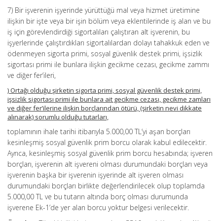
7) Bir işverenin işyerinde yürüttüğü mal veya hizmet üretimine
ilişkin bir işte veya bir işin bölüm veya eklentilerinde iş alan ve bu
iş için görevlendirdiği sigortalıları çalıştıran alt işverenin, bu
işyerlerinde çalıştırdıkları sigortalılardan dolayı tahakkuk eden ve
ödenmeyen sigorta primi, sosyal güvenlik destek primi, işsizlik
sigortası primi ile bunlara ilişkin gecikme cezası, gecikme zammı
ve diğer fer’ileri,
) Ortağı olduğu şirketin sigorta primi, sosyal güvenlik destek primi,
işsizlik sigortası primi ile bunlara ait gecikme cezası, gecikme zamları
ve diğer fer’ilerine ilişkin borçlarından ötürü, (şirketin nevi dikkate
alınarak) sorumlu olduğu tutarları,
toplamının ihale tarihi itibarıyla 5.000,00 TL’yi aşan borçları
kesinleşmiş sosyal güvenlik prim borcu olarak kabul edilecektir.
Ayrıca, kesinleşmiş sosyal güvenlik prim borcu hesabında; işveren
borçları, işverenin alt işvereni olması durumundaki borçları veya
işverenin başka bir işverenin işyerinde alt işveren olması
durumundaki borçları birlikte değerlendirilecek olup toplamda
5.000,00 TL ve bu tutarın altında borç olması durumunda
işverene Ek-1’de yer alan borcu yoktur belgesi verilecektir.