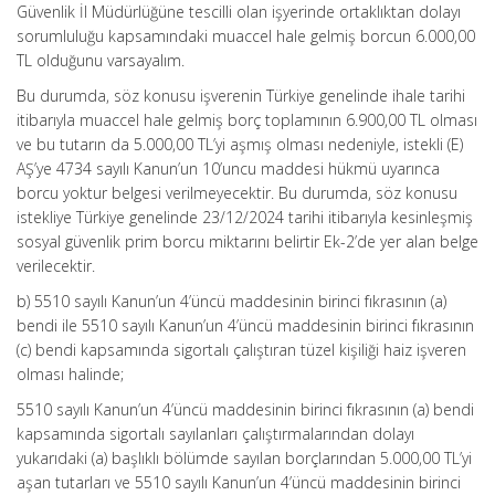
Güvenlik İl Müdürlüğüne tescilli olan işyerinde ortaklıktan dolayı
sorumluluğu kapsamındaki muaccel hale gelmiş borcun 6.000,00
TL olduğunu varsayalım.
Bu durumda, söz konusu işverenin Türkiye genelinde ihale tarihi
itibarıyla muaccel hale gelmiş borç toplamının 6.900,00 TL olması
ve bu tutarın da 5.000,00 TL’yi aşmış olması nedeniyle, istekli (E)
AŞ’ye 4734 sayılı Kanun’un 10’uncu maddesi hükmü uyarınca
borcu yoktur belgesi verilmeyecektir. Bu durumda, söz konusu
istekliye Türkiye genelinde 23/12/2024 tarihi itibarıyla kesinleşmiş
sosyal güvenlik prim borcu miktarını belirtir Ek-2’de yer alan belge
verilecektir.
b) 5510 sayılı Kanun’un 4’üncü maddesinin birinci fıkrasının (a)
bendi ile 5510 sayılı Kanun’un 4’üncü maddesinin birinci fıkrasının
(c) bendi kapsamında sigortalı çalıştıran tüzel kişiliği haiz işveren
olması halinde;
5510 sayılı Kanun’un 4’üncü maddesinin birinci fıkrasının (a) bendi
kapsamında sigortalı sayılanları çalıştırmalarından dolayı
yukarıdaki (a) başlıklı bölümde sayılan borçlarından 5.000,00 TL’yi
aşan tutarları ve 5510 sayılı Kanun’un 4’üncü maddesinin birinci