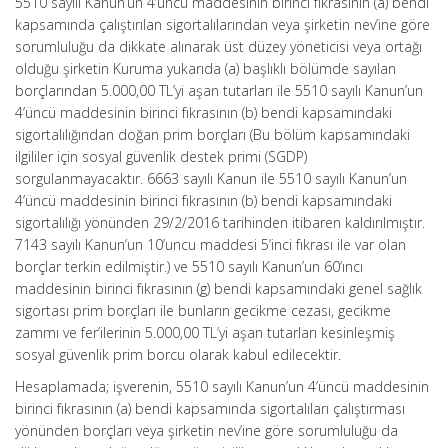
5510 sayılı Kanun’un 4’üncü maddesinin birinci fıkrasının (a) bendi
kapsamında çalıştırılan sigortalılarından veya şirketin nev’ine göre
sorumluluğu da dikkate alınarak üst düzey yöneticisi veya ortağı
olduğu şirketin Kuruma yukarıda (a) başlıklı bölümde sayılan
borçlarından 5.000,00 TL’yi aşan tutarları ile 5510 sayılı Kanun’un
4’üncü maddesinin birinci fıkrasının (b) bendi kapsamındaki
sigortalılığından doğan prim borçları (Bu bölüm kapsamındaki
ilgililer için sosyal güvenlik destek primi (SGDP)
sorgulanmayacaktır. 6663 sayılı Kanun ile 5510 sayılı Kanun’un
4’üncü maddesinin birinci fıkrasının (b) bendi kapsamındaki
sigortalılığı yönünden 29/2/2016 tarihinden itibaren kaldırılmıştır.
7143 sayılı Kanun’un 10’uncu maddesi 5’inci fıkrası ile var olan
borçlar terkin edilmiştir.) ve 5510 sayılı Kanun’un 60’ıncı
maddesinin birinci fıkrasının (g) bendi kapsamındaki genel sağlık
sigortası prim borçları ile bunların gecikme cezası, gecikme
zammı ve fer’ilerinin 5.000,00 TL’yi aşan tutarları kesinleşmiş
sosyal güvenlik prim borcu olarak kabul edilecektir.
Hesaplamada; işverenin, 5510 sayılı Kanun’un 4’üncü maddesinin
birinci fıkrasının (a) bendi kapsamında sigortalıları çalıştırması
yönünden borçları veya şirketin nev’ine göre sorumluluğu da