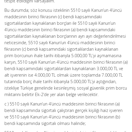
tespit edildiğini varsayalım.
Bu durumda; söz konusu isteklinin 5510 sayılı Kanun’un 4’üncü
maddesinin birinci fıkrasının (c) bendi kapsamındaki
sigortalılardan kaynaklanan borçları ile 5510 sayılı Kanun’un
4’üncü maddesinin birinci fıkrasının (a) bendi kapsamındaki
sigortalılardan kaynaklanan borçlarının ayrı ayrı değerlendirilmesi
neticesinde, 5510 sayılı Kanun’un 4’üncü maddesinin birinci
fıkrasının (c) bendi kapsamındaki sigortalılardan kaynaklanan
prim borcunun ihale tarihi itibarıyla 5.000,00 TL’yi aşmamasına
karşın, 5510 sayılı Kanun’un 4’üncü maddesinin birinci fıkrasının (a)
bendi kapsamındaki sigortalılardan kaynaklanan 3.000,00 TL ve
alt işverenin ise 4.000,00 TL olmak üzere toplamda 7.000,00 TL
tutarında borç ihale tarihi itibarıyla 5.000,00 TL’yi aştığından,
istekliye Türkiye genelinde kesinleşmiş sosyal güvenlik prim borcu
miktarını belirtir Ek-2’de yer alan belge verilecektir.
c ) 5510 sayılı Kanun’un 4’üncü maddesinin birinci fıkrasının (a)
bendi kapsamında sigortalı çalıştıran gerçek kişiliği haiz işveren
ve 5510 sayılı Kanun’un 4’üncü maddesinin birinci fıkrasının (b)
bendi kapsamında sigortalı olması halinde;