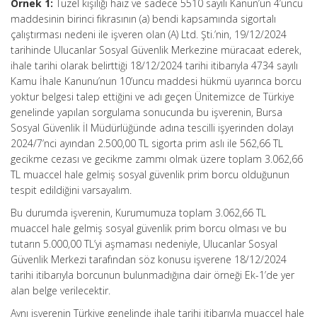
Örnek 1:
Tüzel kişiliği haiz ve sadece 5510 sayılı Kanun’un 4’üncü
maddesinin birinci fıkrasının (a) bendi kapsamında sigortalı
çalıştırması nedeni ile işveren olan (A) Ltd. Şti.’nin, 19/12/2024
tarihinde Ulucanlar Sosyal Güvenlik Merkezine müracaat ederek,
ihale tarihi olarak belirttiği 18/12/2024 tarihi itibarıyla 4734 sayılı
Kamu İhale Kanunu’nun 10’uncu maddesi hükmü uyarınca borcu
yoktur belgesi talep ettiğini ve adı geçen Ünitemizce de Türkiye
genelinde yapılan sorgulama sonucunda bu işverenin, Bursa
Sosyal Güvenlik İl Müdürlüğünde adına tescilli işyerinden dolayı
2024/7’nci ayından 2.500,00 TL sigorta prim aslı ile 562,66 TL
gecikme cezası ve gecikme zammı olmak üzere toplam 3.062,66
TL muaccel hale gelmiş sosyal güvenlik prim borcu olduğunun
tespit edildiğini varsayalım.
Bu durumda işverenin, Kurumumuza toplam 3.062,66 TL
muaccel hale gelmiş sosyal güvenlik prim borcu olması ve bu
tutarın 5.000,00 TL’yi aşmaması nedeniyle, Ulucanlar Sosyal
Güvenlik Merkezi tarafından söz konusu işverene 18/12/2024
tarihi itibarıyla borcunun bulunmadığına dair örneği Ek-1’de yer
alan belge verilecektir.
Aynı işverenin Türkiye genelinde ihale tarihi itibarıyla muaccel hale