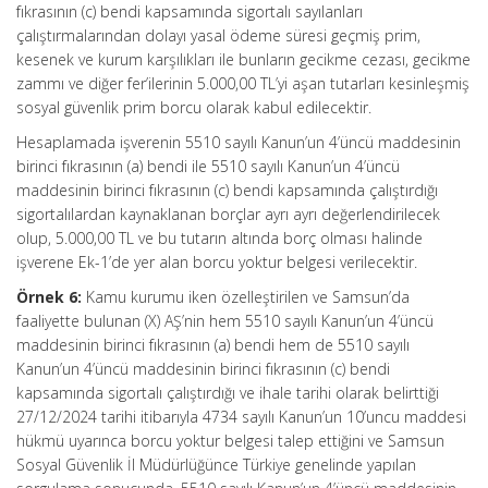
fıkrasının (c) bendi kapsamında sigortalı sayılanları
çalıştırmalarından dolayı yasal ödeme süresi geçmiş prim,
kesenek ve kurum karşılıkları ile bunların gecikme cezası, gecikme
zammı ve diğer fer’ilerinin 5.000,00 TL’yi aşan tutarları kesinleşmiş
sosyal güvenlik prim borcu olarak kabul edilecektir.
Hesaplamada işverenin 5510 sayılı Kanun’un 4’üncü maddesinin
birinci fıkrasının (a) bendi ile 5510 sayılı Kanun’un 4’üncü
maddesinin birinci fıkrasının (c) bendi kapsamında çalıştırdığı
sigortalılardan kaynaklanan borçlar ayrı ayrı değerlendirilecek
olup, 5.000,00 TL ve bu tutarın altında borç olması halinde
işverene Ek-1’de yer alan borcu yoktur belgesi verilecektir.
Örnek 6:
Kamu kurumu iken özelleştirilen ve Samsun’da
faaliyette bulunan (X) AŞ’nin hem 5510 sayılı Kanun’un 4’üncü
maddesinin birinci fıkrasının (a) bendi hem de 5510 sayılı
Kanun’un 4’üncü maddesinin birinci fıkrasının (c) bendi
kapsamında sigortalı çalıştırdığı ve ihale tarihi olarak belirttiği
27/12/2024 tarihi itibarıyla 4734 sayılı Kanun’un 10’uncu maddesi
hükmü uyarınca borcu yoktur belgesi talep ettiğini ve Samsun
Sosyal Güvenlik İl Müdürlüğünce Türkiye genelinde yapılan