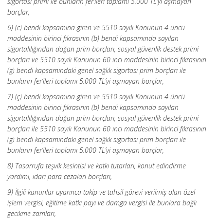
sigortası primi ile bunların fer’ileri toplamı 5.000 TL’yi aşmayan
borçlar,
6) (c) bendi kapsamına giren ve 5510 sayılı Kanunun 4 üncü
maddesinin birinci fıkrasının (b) bendi kapsamında sayılan
sigortalılığından doğan prim borçları, sosyal güvenlik destek primi
borçları ve 5510 sayılı Kanunun 60 ıncı maddesinin birinci fıkrasının
(g) bendi kapsamındaki genel sağlık sigortası prim borçları ile
bunların fer’ileri toplamı 5.000 TL’yi aşmayan borçlar,
7) (ç) bendi kapsamına giren ve 5510 sayılı Kanunun 4 üncü
maddesinin birinci fıkrasının (b) bendi kapsamında sayılan
sigortalılığından doğan prim borçları, sosyal güvenlik destek primi
borçları ile 5510 sayılı Kanunun 60 ıncı maddesinin birinci fıkrasının
(g) bendi kapsamındaki genel sağlık sigortası prim borçları ile
bunların fer’ileri toplamı 5.000 TL’yi aşmayan borçlar,
8) Tasarrufa teşvik kesintisi ve katkı tutarları, konut edindirme
yardımı, idari para cezaları borçları,
9) İlgili kanunlar uyarınca takip ve tahsil görevi verilmiş olan özel
işlem vergisi, eğitime katkı payı ve damga vergisi ile bunlara bağlı
gecikme zamları,