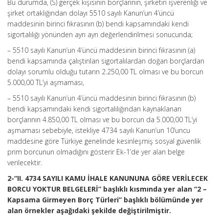
Bu durumda, (S) gerçek kişisinin borçlarının, şirketin işverenliği ve
şirket ortaklığından dolayı 5510 sayılı Kanun’un 4’üncü
maddesinin birinci fıkrasının (b) bendi kapsamındaki kendi
sigortalılığı yönünden ayrı ayrı değerlendirilmesi sonucunda;
– 5510 sayılı Kanun’un 4’üncü maddesinin birinci fıkrasının (a)
bendi kapsamında çalıştırılan sigortalılardan doğan borçlardan
dolayı sorumlu olduğu tutarın 2.250,00 TL olması ve bu borcun
5.000,00 TL’yi aşmaması,
– 5510 sayılı Kanun’un 4’üncü maddesinin birinci fıkrasının (b)
bendi kapsamındaki kendi sigortalılığından kaynaklanan
borçlarının 4.850,00 TL olması ve bu borcun da 5.000,00 TL’yi
aşmaması sebebiyle, istekliye 4734 sayılı Kanun’un 10’uncu
maddesine göre Türkiye genelinde kesinleşmiş sosyal güvenlik
prim borcunun olmadığını gösterir Ek-1’de yer alan belge
verilecektir.
2-“II. 4734 SAYILI KAMU İHALE KANUNUNA GÖRE VERİLECEK
BORCU YOKTUR BELGELERİ” başlıklı kısmında yer alan “2 –
Kapsama Girmeyen Borç Türleri” başlıklı bölümünde yer
alan örnekler aşağıdaki şekilde değiştirilmiştir.