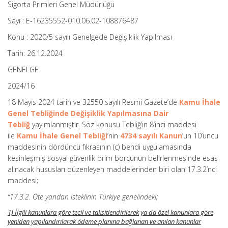
Sigorta Primleri Genel Müdürlüğü
Sayı : E-16235552-010.06.02-108876487
Konu : 2020/5 sayılı Genelgede Değişiklik Yapılması
Tarih: 26.12.2024
GENELGE
2024/16
18 Mayıs 2024 tarih ve 32550 sayılı Resmi Gazete’de
Kamu İhale
Genel Tebliğinde Değişiklik Yapılmasına Dair
Tebliğ
yayımlanmıştır. Söz konusu Tebliğ’in 8’inci maddesi
ile
Kamu İhale Genel Tebliği
‘nin
4734 sayılı Kanun
‘un 10’uncu
maddesinin dördüncü fıkrasının (c) bendi uygulamasında
kesinleşmiş sosyal güvenlik prim borcunun belirlenmesinde esas
alınacak hususları düzenleyen maddelerinden biri olan 17.3.2’nci
maddesi;
“17.3.2. Öte yandan isteklinin Türkiye genelindeki;
1) İlgili kanunlara göre tecil ve taksitlendirilerek ya da özel kanunlara göre
yeniden yapılandırılarak ödeme planına bağlanan ve anılan kanunlar