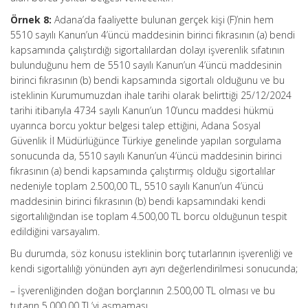
Örnek 8:
Adana’da faaliyette bulunan gerçek kişi (F)’nin hem
5510 sayılı Kanun’un 4’üncü maddesinin birinci fıkrasının (a) bendi
kapsamında çalıştırdığı sigortalılardan dolayı işverenlik sıfatının
bulunduğunu hem de 5510 sayılı Kanun’un 4’üncü maddesinin
birinci fıkrasının (b) bendi kapsamında sigortalı olduğunu ve bu
isteklinin Kurumumuzdan ihale tarihi olarak belirttiği 25/12/2024
tarihi itibarıyla 4734 sayılı Kanun’un 10’uncu maddesi hükmü
uyarınca borcu yoktur belgesi talep ettiğini, Adana Sosyal
Güvenlik İl Müdürlüğünce Türkiye genelinde yapılan sorgulama
sonucunda da, 5510 sayılı Kanun’un 4’üncü maddesinin birinci
fıkrasının (a) bendi kapsamında çalıştırmış olduğu sigortalılar
nedeniyle toplam 2.500,00 TL, 5510 sayılı Kanun’un 4’üncü
maddesinin birinci fıkrasının (b) bendi kapsamındaki kendi
sigortalılığından ise toplam 4.500,00 TL borcu olduğunun tespit
edildiğini varsayalım.
Bu durumda, söz konusu isteklinin borç tutarlarının işverenliği ve
kendi sigortalılığı yönünden ayrı ayrı değerlendirilmesi sonucunda;
– İşverenliğinden doğan borçlarının 2.500,00 TL olması ve bu
tutarın 5.000,00 TL’yi aşmaması,