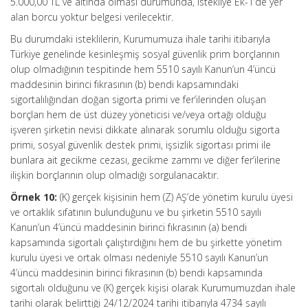
5.000,00 TL ve altında olması durumunda, istekliye Ek-1’de yer
alan borcu yoktur belgesi verilecektir.
Bu durumdaki isteklilerin, Kurumumuza ihale tarihi itibarıyla
Türkiye genelinde kesinleşmiş sosyal güvenlik prim borçlarının
olup olmadığının tespitinde hem 5510 sayılı Kanun’un 4’üncü
maddesinin birinci fıkrasının (b) bendi kapsamındaki
sigortalılığından doğan sigorta primi ve fer’ilerinden oluşan
borçları hem de üst düzey yöneticisi ve/veya ortağı olduğu
işveren şirketin nevisi dikkate alınarak sorumlu olduğu sigorta
primi, sosyal güvenlik destek primi, işsizlik sigortası primi ile
bunlara ait gecikme cezası, gecikme zammı ve diğer fer’ilerine
ilişkin borçlarının olup olmadığı sorgulanacaktır.
Örnek 10:
(K) gerçek kişisinin hem (Z) AŞ’de yönetim kurulu üyesi
ve ortaklık sıfatının bulunduğunu ve bu şirketin 5510 sayılı
Kanun’un 4’üncü maddesinin birinci fıkrasının (a) bendi
kapsamında sigortalı çalıştırdığını hem de bu şirkette yönetim
kurulu üyesi ve ortak olması nedeniyle 5510 sayılı Kanun’un
4’üncü maddesinin birinci fıkrasının (b) bendi kapsamında
sigortalı olduğunu ve (K) gerçek kişisi olarak Kurumumuzdan ihale
tarihi olarak belirttiği 24/12/2024 tarihi itibarıyla 4734 sayılı