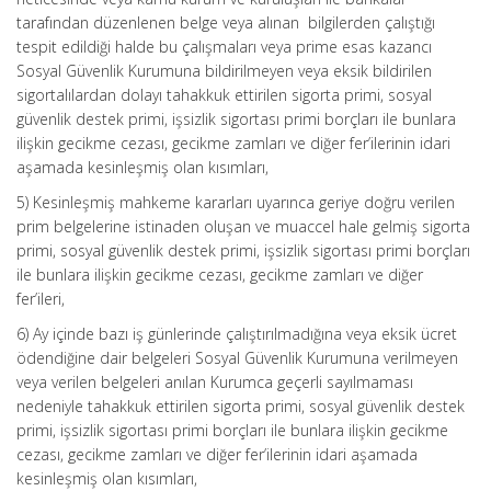
tarafından düzenlenen belge veya alınan bilgilerden çalıştığı
tespit edildiği halde bu çalışmaları veya prime esas kazancı
Sosyal Güvenlik Kurumuna bildirilmeyen veya eksik bildirilen
sigortalılardan dolayı tahakkuk ettirilen sigorta primi, sosyal
güvenlik destek primi, işsizlik sigortası primi borçları ile bunlara
ilişkin gecikme cezası, gecikme zamları ve diğer fer’ilerinin idari
aşamada kesinleşmiş olan kısımları,
5) Kesinleşmiş mahkeme kararları uyarınca geriye doğru verilen
prim belgelerine istinaden oluşan ve muaccel hale gelmiş sigorta
primi, sosyal güvenlik destek primi, işsizlik sigortası primi borçları
ile bunlara ilişkin gecikme cezası, gecikme zamları ve diğer
fer’ileri,
6) Ay içinde bazı iş günlerinde çalıştırılmadığına veya eksik ücret
ödendiğine dair belgeleri Sosyal Güvenlik Kurumuna verilmeyen
veya verilen belgeleri anılan Kurumca geçerli sayılmaması
nedeniyle tahakkuk ettirilen sigorta primi, sosyal güvenlik destek
primi, işsizlik sigortası primi borçları ile bunlara ilişkin gecikme
cezası, gecikme zamları ve diğer fer’ilerinin idari aşamada
kesinleşmiş olan kısımları,