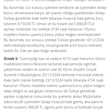
Bu durumda, söz konusu işverenin kendisine ait işyerinden dolayı
borcu olmamasına karşın, alt işveren olduğu işyerlerinden dolayı
Türkiye genelinde ihale tarihi itibarıyla muaccel hale gelmiş borç
tutarının 8.750,00 TL olması ve bu tutarın da 5.000,00 TL’yi
aşması nedeniyle, bu istekliye 4734 sayılı Kanun’un 10’uncu
maddesi hükmü uyarınca borcu yoktur belgesi verilmeyecektir.
Bu durumda, söz konusu istekliye Türkiye genelinde 16/12/2024
tarihi itibarıyla kesinleşmiş sosyal güvenlik prim borcu miktarını
belirtir Ek-2’de yer alan belge verilecektir.
Örnek 5:
Tüzel kişiliği haiz ve sadece 5510 sayılı Kanun’un 4’üncü
maddesinin birinci fıkrasının (a) bendi kapsamında sigortalı
çalıştırması nedeni ile işveren olan (E) AŞ’nin, Kırşehir Sosyal
Güvenlik İl Müdürlüğüne 25/12/2024 tarihinde müracaat ederek,
ihale tarihi olarak belirttiği 23/12/2024 tarihi itibarıyla 4734 sayılı
Kanun’un 10’uncu maddesi hükmü uyarınca borcu yoktur belgesi
talep ettiğini ve adı geçen Ünitemizce de Türkiye genelinde
yapılan sorgulama sonucunda, bu işverenin anılan Müdürlükte
adına tescilli işyerinden dolayı muaccel hale gelmiş ana para ve
fer’ileri toplamı 900,00 TL sigorta prim borcu ve Kırıkkale Sosyal