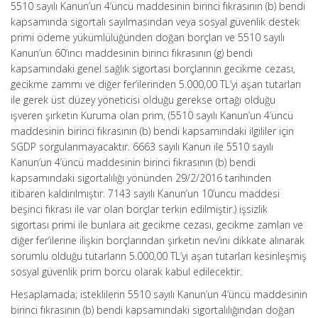
5510 sayılı Kanun’un 4’üncü maddesinin birinci fıkrasının (b) bendi
kapsamında sigortalı sayılmasından veya sosyal güvenlik destek
primi ödeme yükümlülüğünden doğan borçları ve 5510 sayılı
Kanun’un 60’ıncı maddesinin birinci fıkrasının (g) bendi
kapsamındaki genel sağlık sigortası borçlarının gecikme cezası,
gecikme zammı ve diğer fer’ilerinden 5.000,00 TL’yi aşan tutarları
ile gerek üst düzey yöneticisi olduğu gerekse ortağı olduğu
işveren şirketin Kuruma olan prim, (5510 sayılı Kanun’un 4’üncü
maddesinin birinci fıkrasının (b) bendi kapsamındaki ilgililer için
SGDP sorgulanmayacaktır. 6663 sayılı Kanun ile 5510 sayılı
Kanun’un 4’üncü maddesinin birinci fıkrasının (b) bendi
kapsamındaki sigortalılığı yönünden 29/2/2016 tarihinden
itibaren kaldırılmıştır. 7143 sayılı Kanun’un 10’uncu maddesi
beşinci fıkrası ile var olan borçlar terkin edilmiştir.) işsizlik
sigortası primi ile bunlara ait gecikme cezası, gecikme zamları ve
diğer fer’ilerine ilişkin borçlarından şirketin nev’ini dikkate alınarak
sorumlu olduğu tutarların 5.000,00 TL’yi aşan tutarları kesinleşmiş
sosyal güvenlik prim borcu olarak kabul edilecektir.
Hesaplamada; isteklilerin 5510 sayılı Kanun’un 4’üncü maddesinin
birinci fıkrasının (b) bendi kapsamındaki sigortalılığından doğan