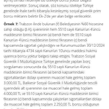
aşmış olması nedeniyle bu istekliye borcu yoktur belgesi
verilmeyecektir. Sonuç olarak, söz konusu istekliye Türkiye
genelinde ihale tarihi itibarıyla kesinleşmiş sosyal güvenlik prim
borcu miktarını belirtir Ek-2’de yer alan belge verilecektir.
Örnek 7:
Trabzon ilinde bulunan (Y) Belediyesinin %60 hissesine
sahip olduğu (J) AŞ işvereninin hem 5510 sayılı Kanun’un 4’üncü
maddesinin birinci fıkrasının (a) bendi hem de 5510 sayılı
Kanun’un 4’üncü maddesinin birinci fıkrasının (c) bendi
kapsamında sigortalı çalıştırdığını ve Kurumumuzdan 30/12/2024
tarihi itibarıyla 4734 sayılı Kanun’un 10’uncu maddesi hükmü
uyarınca borcu yoktur belgesi talep ettiğini, Trabzon Sosyal
Güvenlik İl Müdürlüğünce Türkiye genelinde yapılan borç
sorgulaması sonucunda da, 5510 sayılı Kanun’un 4’üncü
maddesinin birinci fıkrasının (a) bendi kapsamındaki
sigortalılardan dolayı işverenin muaccel hale gelmiş toplam
3.000,00 TL, Balıkesir Sosyal Güvenlik İl Müdürlüğünde tescilli
işyerindeki alt işvereninin ise muaccel hale gelmiş toplam
4.000,00 TL ve 5510 sayılı Kanun’un 4’üncü maddesinin birinci
fıkrasının (c) bendi kapsamında çalıştırılan sigortalılardan dolayı
da muaccel hale gelmiş toplam 2.250,00 TL borcu olduğunun