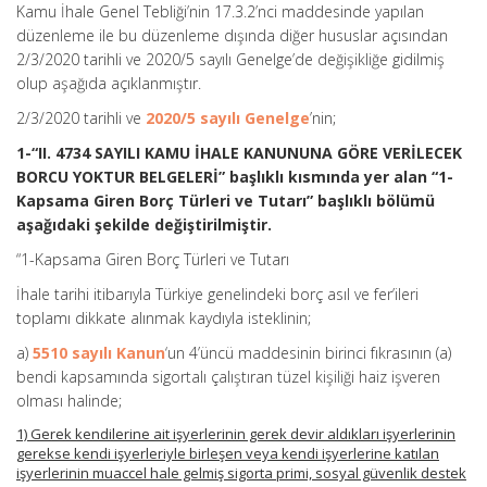
Kamu İhale Genel Tebliği’nin 17.3.2’nci maddesinde yapılan
düzenleme ile bu düzenleme dışında diğer hususlar açısından
2/3/2020 tarihli ve 2020/5 sayılı Genelge’de değişikliğe gidilmiş
olup aşağıda açıklanmıştır.
2/3/2020 tarihli ve
2020/5 sayılı Genelge
’nin;
1-“II. 4734 SAYILI KAMU İHALE KANUNUNA GÖRE VERİLECEK
BORCU YOKTUR BELGELERİ” başlıklı kısmında yer alan “1-
Kapsama Giren Borç Türleri ve Tutarı” başlıklı bölümü
aşağıdaki şekilde değiştirilmiştir.
“1-Kapsama Giren Borç Türleri ve Tutarı
İhale tarihi itibarıyla Türkiye genelindeki borç asıl ve fer’ileri
toplamı dikkate alınmak kaydıyla isteklinin;
a)
5510 sayılı Kanun
‘un 4’üncü maddesinin birinci fıkrasının (a)
bendi kapsamında sigortalı çalıştıran tüzel kişiliği haiz işveren
olması halinde;
1) Gerek kendilerine ait işyerlerinin gerek devir aldıkları işyerlerinin
gerekse kendi işyerleriyle birleşen veya kendi işyerlerine katılan
işyerlerinin muaccel hale gelmiş sigorta primi, sosyal güvenlik destek