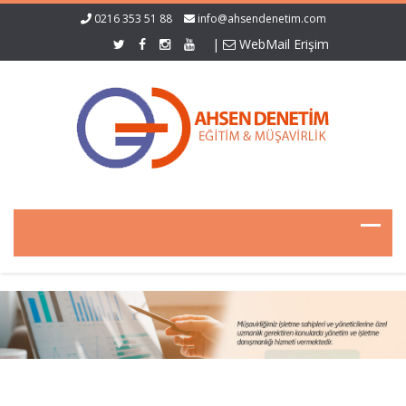
0216 353 51 88
info@ahsendenetim.com
|
WebMail Erişim