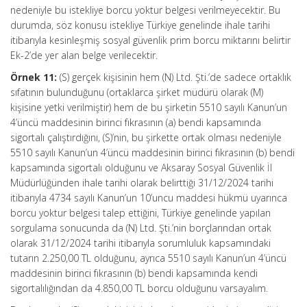
nedeniyle bu istekliye borcu yoktur belgesi verilmeyecektir. Bu
durumda, söz konusu istekliye Türkiye genelinde ihale tarihi
itibarıyla kesinleşmiş sosyal güvenlik prim borcu miktarını belirtir
Ek-2’de yer alan belge verilecektir.
Örnek 11:
(S) gerçek kişisinin hem (N) Ltd. Şti.’de sadece ortaklık
sıfatının bulunduğunu (ortaklarca şirket müdürü olarak (M)
kişisine yetki verilmiştir) hem de bu şirketin 5510 sayılı Kanun’un
4’üncü maddesinin birinci fıkrasının (a) bendi kapsamında
sigortalı çalıştırdığını, (S)’nin, bu şirkette ortak olması nedeniyle
5510 sayılı Kanun’un 4’üncü maddesinin birinci fıkrasının (b) bendi
kapsamında sigortalı olduğunu ve Aksaray Sosyal Güvenlik İl
Müdürlüğünden ihale tarihi olarak belirttiği 31/12/2024 tarihi
itibarıyla 4734 sayılı Kanun’un 10’uncu maddesi hükmü uyarınca
borcu yoktur belgesi talep ettiğini, Türkiye genelinde yapılan
sorgulama sonucunda da (N) Ltd. Şti.’nin borçlarından ortak
olarak 31/12/2024 tarihi itibarıyla sorumluluk kapsamındaki
tutarın 2.250,00 TL olduğunu, ayrıca 5510 sayılı Kanun’un 4’üncü
maddesinin birinci fıkrasının (b) bendi kapsamında kendi
sigortalılığından da 4.850,00 TL borcu olduğunu varsayalım.