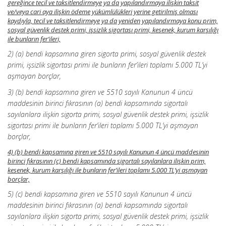
gereğince tecil ve taksitlendirmeye ya da yapılandırmaya ilişkin taksit
ve/veya cari aya ilişkin ödeme yükümlülükleri yerine getirilmiş olması
kaydıyla, tecil ve taksitlendirmeye ya da yeniden yapılandırmaya konu prim,
sosyal güvenlik destek primi, işsizlik sigortası primi, kesenek, kurum karşılığı
ile bunların fer’ileri,
2) (a) bendi kapsamına giren sigorta primi, sosyal güvenlik destek
primi, işsizlik sigortası primi ile bunların fer’ileri toplamı 5.000 TL’yi
aşmayan borçlar,
3) (b) bendi kapsamına giren ve 5510 sayılı Kanunun 4 üncü
maddesinin birinci fıkrasının (a) bendi kapsamında sigortalı
sayılanlara ilişkin sigorta primi, sosyal güvenlik destek primi, işsizlik
sigortası primi ile bunların fer’ileri toplamı 5.000 TL’yi aşmayan
borçlar,
4) (b) bendi kapsamına giren ve 5510 sayılı Kanunun 4 üncü maddesinin
birinci fıkrasının (c) bendi kapsamında sigortalı sayılanlara ilişkin prim,
kesenek, kurum karşılığı ile bunların fer’ileri toplamı 5.000 TL’yi aşmayan
borçlar,
5) (c) bendi kapsamına giren ve 5510 sayılı Kanunun 4 üncü
maddesinin birinci fıkrasının (a) bendi kapsamında sigortalı
sayılanlara ilişkin sigorta primi, sosyal güvenlik destek primi, işsizlik