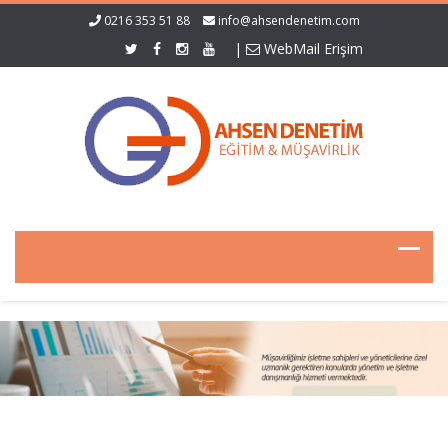
0216 353 51 88
info@ahsendenetim.com
|
WebMail Erişim