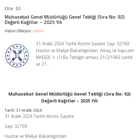
Oca
02
Muhasebat
yorumlar kapalı
Genel
Muhasebat Genel Müdürlüğü Genel Tebliği (Sıra No: 92)
Müdürlüğü
Değerli Kağıtlar – 2025 Yılı
Genel
Tebliği
Haberi Ekleyen:
admin
(Sıra
No:
31 Aralık 2024 Tarihli Resmi Gazete Sayı: 32769
92)
Hazine ve Maliye Bakanlığından: Amaç ve kapsam
Değerli
Kağıtlar
MADDE 1- (1) Bu Tebliğin amacı, 21/2/1963 tarihli
–
ve 21…
2025
Yılı
için
Muhasebat Genel Müdürlüğü Genel Tebliği (Sıra No: 92)
Değerli Kağıtlar – 2025 Yılı
Tarih: 31 Aralık 2024
31 Aralık 2024 Tarihli Resmi Gazete
Sayı: 32769
Hazine ve Maliye Bakanlığından: