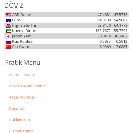
DÖVİZ
ABD Doları
47.4881
47.5736
Euro
54.8100
54.9087
İngiliz Sterlini
63.8450
64.1778
Kuveyt Dinarı
153.7672
155.7793
Japon Yeni
30.0414
30.2403
Rus Rublesi
0.5835
0.5912
Çin Yuanı
6.9969
7.0885
Pratik Menü
Amortismanlar
Asgari Geçim İndirimi
Asgari Ücretler
Duyurular
Hakkımızda
Hizmetlerimiz