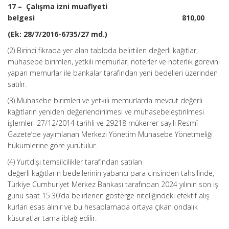
17 – Çalışma izni muafiyeti
belgesi 810,00
(Ek: 28/7/2016-6735/27 md.)
(2) Birinci fıkrada yer alan tabloda belirtilen değerli kağıtlar,
muhasebe birimleri, yetkili memurlar, noterler ve noterlik görevini
yapan memurlar ile bankalar tarafından yeni bedelleri üzerinden
satılır.
(3) Muhasebe birimleri ve yetkili memurlarda mevcut değerli
kağıtların yeniden değerlendirilmesi ve muhasebeleştirilmesi
işlemleri 27/12/2014 tarihli ve 29218 mükerrer sayılı Resmî
Gazete’de yayımlanan Merkezi Yönetim Muhasebe Yönetmeliği
hükümlerine göre yürütülür.
(4) Yurtdışı temsilcilikler tarafından satılan
değerli kağıtların bedellerinin yabancı para cinsinden tahsilinde,
Türkiye Cumhuriyet Merkez Bankası tarafından 2024 yılının son iş
günü saat 15.30’da belirlenen gösterge niteliğindeki efektif alış
kurları esas alınır ve bu hesaplamada ortaya çıkan ondalık
küsuratlar tama iblağ edilir.