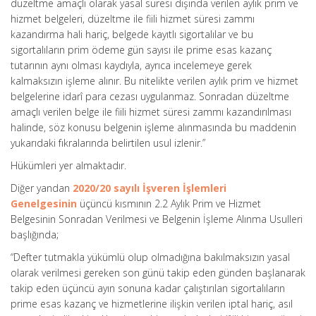
düzeltme amaçlı olarak yasal süresi dışında verilen aylık prim ve
hizmet belgeleri, düzeltme ile fiili hizmet süresi zammı
kazandırma hali hariç, belgede kayıtlı sigortalılar ve bu
sigortalıların prim ödeme gün sayısı ile prime esas kazanç
tutarının aynı olması kaydıyla, ayrıca incelemeye gerek
kalmaksızın işleme alınır. Bu nitelikte verilen aylık prim ve hizmet
belgelerine idarî para cezası uygulanmaz. Sonradan düzeltme
amaçlı verilen belge ile fiili hizmet süresi zammı kazandırılması
halinde, söz konusu belgenin işleme alınmasında bu maddenin
yukarıdaki fıkralarında belirtilen usul izlenir.”
Hükümleri yer almaktadır.
Diğer yandan
2020/20 sayılı İşveren İşlemleri
Genelgesinin
üçüncü kısmının 2.2 Aylık Prim ve Hizmet
Belgesinin Sonradan Verilmesi ve Belgenin İşleme Alınma Usulleri
başlığında;
“Defter tutmakla yükümlü olup olmadığına bakılmaksızın yasal
olarak verilmesi gereken son günü takip eden günden başlanarak
takip eden üçüncü ayın sonuna kadar çalıştırılan sigortalıların
prime esas kazanç ve hizmetlerine ilişkin verilen iptal hariç, asıl