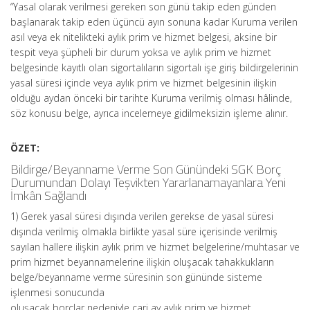
“Yasal olarak verilmesi gereken son günü takip eden günden
başlanarak takip eden üçüncü ayın sonuna kadar Kuruma verilen
asıl veya ek nitelikteki aylık prim ve hizmet belgesi, aksine bir
tespit veya şüpheli bir durum yoksa ve aylık prim ve hizmet
belgesinde kayıtlı olan sigortalıların sigortalı işe giriş bildirgelerinin
yasal süresi içinde veya aylık prim ve hizmet belgesinin ilişkin
olduğu aydan önceki bir tarihte Kuruma verilmiş olması hâlinde,
söz konusu belge, ayrıca incelemeye gidilmeksizin işleme alınır.
ÖZET:
Bildirge/Beyanname Verme Son Günündeki SGK Borç
Durumundan Dolayı Teşvikten Yararlanamayanlara Yeni
İmkân Sağlandı
1) Gerek yasal süresi dışında verilen gerekse de yasal süresi
dışında verilmiş olmakla birlikte yasal süre içerisinde verilmiş
sayılan hallere ilişkin aylık prim ve hizmet belgelerine/muhtasar ve
prim hizmet beyannamelerine ilişkin oluşacak tahakkukların
belge/beyanname verme süresinin son gününde sisteme
işlenmesi sonucunda
oluşacak borçlar nedeniyle cari ay aylık prim ve hizmet