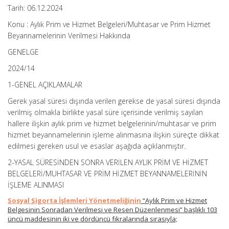
Tarih: 06.12.2024
Konu : Aylık Prim ve Hizmet Belgeleri/Muhtasar ve Prim Hizmet
Beyannamelerinin Verilmesi Hakkında
GENELGE
2024/14
1-GENEL AÇIKLAMALAR
Gerek yasal süresi dışında verilen gerekse de yasal süresi dışında
verilmiş olmakla birlikte yasal süre içerisinde verilmiş sayılan
hallere ilişkin aylık prim ve hizmet belgelerinin/muhtasar ve prim
hizmet beyannamelerinin işleme alınmasına ilişkin süreçte dikkat
edilmesi gereken usul ve esaslar aşağıda açıklanmıştır.
2-YASAL SÜRESİNDEN SONRA VERİLEN AYLIK PRİM VE HİZMET
BELGELERİ/MUHTASAR VE PRİM HİZMET BEYANNAMELERİNİN
İŞLEME ALINMASI
Sosyal Sigorta İşlemleri Yönetmeliğinin
“Aylık Prim ve Hizmet
Belgesinin Sonradan Verilmesi ve Resen Düzenlenmesi” başlıklı 103
üncü maddesinin iki ve dördüncü fıkralarında sırasıyla;