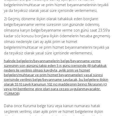
belgelerinin/muhtasar ve prim hizmet beyannamelerinin teşvikli
ya da teşviksiz olarak yasal süre içerisinde verilememesi,
2) Geçmiş döneme ilişkin olarak tahakkuk eden borçların
belge/beyanname verme süresinin son gününde ödenmiş
olmasına karşın belge/beyanname verme son günü saat 23.59’a
kadar söz konusu borçlara ilişkin ödemelerin hesaba geçmemiş
olması nedeniyle cari ay aylık prim ve hizmet
belgelerini/muhtasar ve prim hizmet beyannamelerini teşvikli ya
da teşviksiz olarak yasal süre içerisinde verilememesi,
halinde belgelerin/beyannamelerin belge/beyanname verme
süresinin son gününü takip eden 5 iş günü içerisinde (B) tahakkuk
nedeni ile verilmiş olması kaydıyla, aylık prim ve hizmet
belgeleri/muhtasar ve prim hizmet beyannameleri yasal süresi
içerisinde verilmiş belge/beyanname sayılacak, bu belgelere ilişkin
olarak 5510 sayılı Kanunun 102 nci maddesinin birinci fıkrasının (c)
veya (m) bentlerine göre idari para cezası uygulanmayacaktır.
(TÜRMOB)
Daha önce Kuruma belge türü veya kanun numarası hatalı
seçilerek verilmiş olan aylık prim ve hizmet belgelerine ilişkin