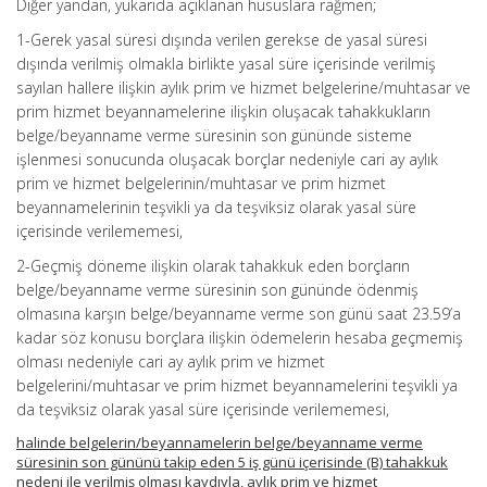
Diğer yandan, yukarıda açıklanan hususlara rağmen;
1-Gerek yasal süresi dışında verilen gerekse de yasal süresi
dışında verilmiş olmakla birlikte yasal süre içerisinde verilmiş
sayılan hallere ilişkin aylık prim ve hizmet belgelerine/muhtasar ve
prim hizmet beyannamelerine ilişkin oluşacak tahakkukların
belge/beyanname verme süresinin son gününde sisteme
işlenmesi sonucunda oluşacak borçlar nedeniyle cari ay aylık
prim ve hizmet belgelerinin/muhtasar ve prim hizmet
beyannamelerinin teşvikli ya da teşviksiz olarak yasal süre
içerisinde verilememesi,
2-Geçmiş döneme ilişkin olarak tahakkuk eden borçların
belge/beyanname verme süresinin son gününde ödenmiş
olmasına karşın belge/beyanname verme son günü saat 23.59’a
kadar söz konusu borçlara ilişkin ödemelerin hesaba geçmemiş
olması nedeniyle cari ay aylık prim ve hizmet
belgelerini/muhtasar ve prim hizmet beyannamelerini teşvikli ya
da teşviksiz olarak yasal süre içerisinde verilememesi,
halinde belgelerin/beyannamelerin belge/beyanname verme
süresinin son gününü takip eden 5 iş günü içerisinde (B) tahakkuk
nedeni ile verilmiş olması kaydıyla, aylık prim ve hizmet