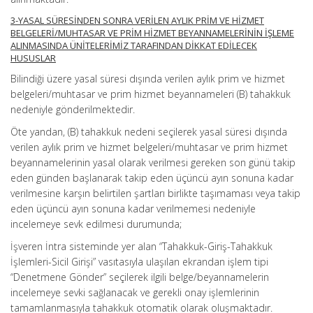
3-YASAL SÜRESİNDEN SONRA VERİLEN AYLIK PRİM VE HİZMET
BELGELERİ/MUHTASAR VE PRİM HİZMET BEYANNAMELERİNİN İŞLEME
ALINMASINDA ÜNİTELERİMİZ TARAFINDAN DİKKAT EDİLECEK
HUSUSLAR
Bilindiği üzere yasal süresi dışında verilen aylık prim ve hizmet
belgeleri/muhtasar ve prim hizmet beyannameleri (B) tahakkuk
nedeniyle gönderilmektedir.
Öte yandan, (B) tahakkuk nedeni seçilerek yasal süresi dışında
verilen aylık prim ve hizmet belgeleri/muhtasar ve prim hizmet
beyannamelerinin yasal olarak verilmesi gereken son günü takip
eden günden başlanarak takip eden üçüncü ayın sonuna kadar
verilmesine karşın belirtilen şartları birlikte taşımaması veya takip
eden üçüncü ayın sonuna kadar verilmemesi nedeniyle
incelemeye sevk edilmesi durumunda;
İşveren İntra sisteminde yer alan “Tahakkuk-Giriş-Tahakkuk
İşlemleri-Sicil Girişi” vasıtasıyla ulaşılan ekrandan işlem tipi
“Denetmene Gönder” seçilerek ilgili belge/beyannamelerin
incelemeye sevki sağlanacak ve gerekli onay işlemlerinin
tamamlanmasıyla tahakkuk otomatik olarak oluşmaktadır.