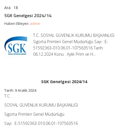
Ara
18
SGK
yorumlar kapalı
Genelgesi
SGK Genelgesi 2024/14
2024/14
için
Haberi Ekleyen:
admin
T.C. SOSYAL GÜVENLİK KURUMU BAŞKANLIĞI
Sigorta Primleri Genel Müdürlüğü Sayı : E-
51592363-010.06.01-107563516 Tarih:
06.12.2024 Konu : Aylık Prim ve H…
SGK Genelgesi 2024/14
Tarih: 9 Aralık 2024
T.C.
SOSYAL GÜVENLİK KURUMU BAŞKANLIĞI
Sigorta Primleri Genel Müdürlüğü
Sayı : E-51592363-010.06.01-107563516