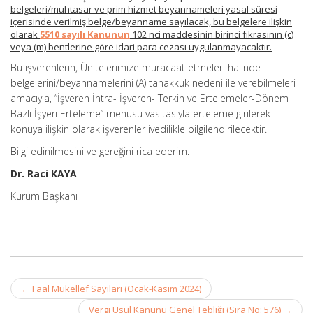
belgeleri/muhtasar ve prim hizmet beyannameleri yasal süresi
içerisinde verilmiş belge/beyanname sayılacak, bu belgelere ilişkin
olarak
5510 sayılı Kanunun
102 nci maddesinin birinci fıkrasının (c)
veya (m) bentlerine göre idari para cezası uygulanmayacaktır.
Bu işverenlerin, Ünitelerimize müracaat etmeleri halinde
belgelerini/beyannamelerini (A) tahakkuk nedeni ile verebilmeleri
amacıyla, “İşveren İntra- İşveren- Terkin ve Ertelemeler-Dönem
Bazlı İşyeri Erteleme” menüsü vasıtasıyla erteleme girilerek
konuya ilişkin olarak işverenler ivedilikle bilgilendirilecektir.
Bilgi edinilmesini ve gereğini rica ederim.
Dr. Raci KAYA
Kurum Başkanı
Post
←
Faal Mükellef Sayıları (Ocak-Kasım 2024)
navigation
Vergi Usul Kanunu Genel Tebliği (Sıra No: 576)
→