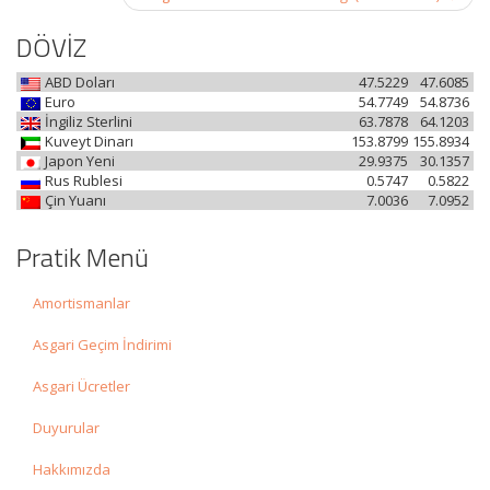
DÖVİZ
ABD Doları
47.5229
47.6085
Euro
54.7749
54.8736
İngiliz Sterlini
63.7878
64.1203
Kuveyt Dinarı
153.8799
155.8934
Japon Yeni
29.9375
30.1357
Rus Rublesi
0.5747
0.5822
Çin Yuanı
7.0036
7.0952
Pratik Menü
Amortismanlar
Asgari Geçim İndirimi
Asgari Ücretler
Duyurular
Hakkımızda