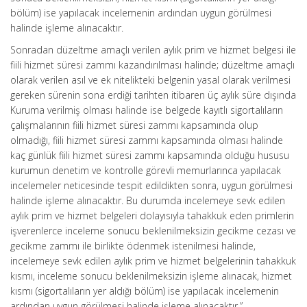
bölüm) ise yapılacak incelemenin ardından uygun görülmesi
halinde işleme alınacaktır.
Sonradan düzeltme amaçlı verilen aylık prim ve hizmet belgesi ile
fiili hizmet süresi zammı kazandırılması halinde; düzeltme amaçlı
olarak verilen asıl ve ek nitelikteki belgenin yasal olarak verilmesi
gereken sürenin sona erdiği tarihten itibaren üç aylık süre dışında
Kuruma verilmiş olması halinde ise belgede kayıtlı sigortalıların
çalışmalarının fiili hizmet süresi zammı kapsamında olup
olmadığı, fiili hizmet süresi zammı kapsamında olması halinde
kaç günlük fiili hizmet süresi zammı kapsamında olduğu hususu
kurumun denetim ve kontrolle görevli memurlarınca yapılacak
incelemeler neticesinde tespit edildikten sonra, uygun görülmesi
halinde işleme alınacaktır. Bu durumda incelemeye sevk edilen
aylık prim ve hizmet belgeleri dolayısıyla tahakkuk eden primlerin
işverenlerce inceleme sonucu beklenilmeksizin gecikme cezası ve
gecikme zammı ile birlikte ödenmek istenilmesi halinde,
incelemeye sevk edilen aylık prim ve hizmet belgelerinin tahakkuk
kısmı, inceleme sonucu beklenilmeksizin işleme alınacak, hizmet
kısmı (sigortalıların yer aldığı bölüm) ise yapılacak incelemenin
ardından uygun görülmesi halinde işleme alınacaktır.”