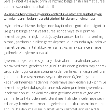
veya ek nitelikteki aylık prim ve hizmet belgeleri (fiili hizmet süresi
zammı kazandırılması hali dahil)
-Aksine bir tespit veya işyerinin kontrollü ve otomatik şüpheli işyeri
tanımlamasının bulunması gibi şüpheli bir durumun olmaması
-Aylık prim ve hizmet belgesinde kayıtlı olan sigortalıların sigortalı
işe giriş bildirgelerinin yasal süresi içinde veya aylık prim ve
hizmet belgesinin ilişkin olduğu aydan önceki bir tarihte verilmiş
olması, şartlarının birlikte gerçekleşmesi durumunda aylık prim ve
hizmet belgesinin tahakkuk ve hizmet kısmı, ayrıca incelemeye
gidilmeksizin işleme alınacaktır.
İşveren, alt işveren ile sigortalıyı devir alanlar tarafından, yasal
olarak verilmesi gereken son günü takip eden günden başlanarak
takip eden üçüncü ayın sonuna kadar verilmesine karşın belirtilen
şartları birlikte taşımaması veya takip eden üçüncü ayın sonuna
kadar verilmemesi nedeniyle incelemeye sevk edilen aylık prim ve
hizmet belgeleri dolayısıyla tahakkuk eden primlerin işverenlerce
inceleme sonucu beklenilmeksizin gecikme cezası ve gecikme
zammı ile birlikte ödenmek istenilmesi halinde, incelemeye sevk
edilen aylık prim ve hizmet belgelerinin tahakkuk kısmı, inceleme
sonucu beklenilmeksizin, hizmet kısmı (sigortalıların yer aldığı