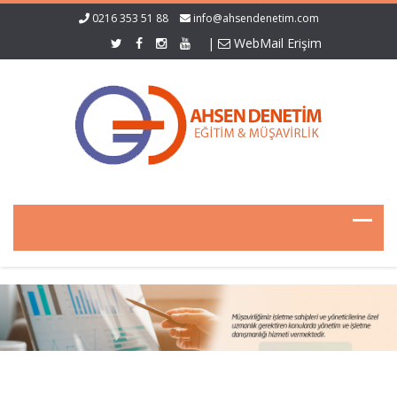
0216 353 51 88
info@ahsendenetim.com
|
WebMail Erişim