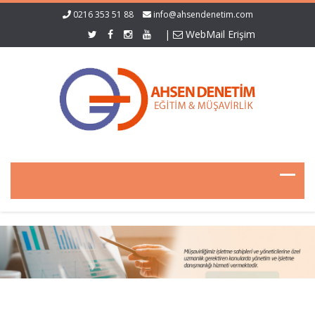
0216 353 51 88
info@ahsendenetim.com
|
WebMail Erişim