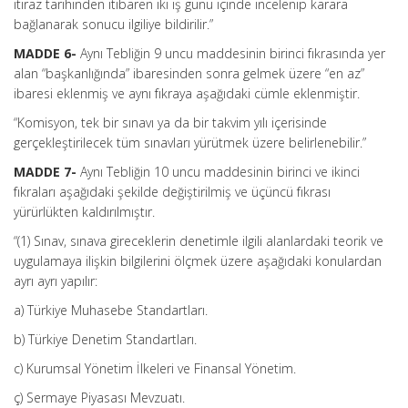
itiraz tarihinden itibaren iki iş günü içinde incelenip karara
bağlanarak sonucu ilgiliye bildirilir.”
MADDE 6-
Aynı Tebliğin 9 uncu maddesinin birinci fıkrasında yer
alan “başkanlığında” ibaresinden sonra gelmek üzere “en az”
ibaresi eklenmiş ve aynı fıkraya aşağıdaki cümle eklenmiştir.
“Komisyon, tek bir sınavı ya da bir takvim yılı içerisinde
gerçekleştirilecek tüm sınavları yürütmek üzere belirlenebilir.”
MADDE 7-
Aynı Tebliğin 10 uncu maddesinin birinci ve ikinci
fıkraları aşağıdaki şekilde değiştirilmiş ve üçüncü fıkrası
yürürlükten kaldırılmıştır.
“(1) Sınav, sınava gireceklerin denetimle ilgili alanlardaki teorik ve
uygulamaya ilişkin bilgilerini ölçmek üzere aşağıdaki konulardan
ayrı ayrı yapılır:
a) Türkiye Muhasebe Standartları.
b) Türkiye Denetim Standartları.
c) Kurumsal Yönetim İlkeleri ve Finansal Yönetim.
ç) Sermaye Piyasası Mevzuatı.