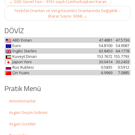
←
SGK Genel Yazı – 9161 sayılı Cumhurbaşkanı Kararı
navigation
Tevkifat Oranları ve Vergi Kesintisi Oranlarında Değişiklik –
(Karar Sayısı: 9284)
→
DÖVİZ
ABD Doları
47.4881
47.5736
Euro
54.8100
54.9087
İngiliz Sterlini
63.8450
64.1778
Kuveyt Dinarı
153.7672
155.7793
Japon Yeni
30.0414
30.2403
Rus Rublesi
0.5835
0.5912
Çin Yuanı
6.9969
7.0885
Pratik Menü
Amortismanlar
Asgari Geçim İndirimi
Asgari Ücretler