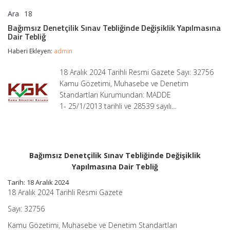
Ara
18
Bağımsız
yorumlar kapalı
Denetçilik
Bağımsız Denetçilik Sınav Tebliğinde Değişiklik Yapılmasına
Sınav
Dair Tebliğ
Tebliğinde
Değişiklik
Haberi Ekleyen:
admin
Yapılmasına
Dair
18 Aralık 2024 Tarihli Resmi Gazete Sayı: 32756
Tebliğ
Kamu Gözetimi, Muhasebe ve Denetim
için
Standartları Kurumundan: MADDE
1- 25/1/2013 tarihli ve 28539 sayılı…
Bağımsız Denetçilik Sınav Tebliğinde Değişiklik
Yapılmasına Dair Tebliğ
Tarih: 18 Aralık 2024
18 Aralık 2024 Tarihli Resmi Gazete
Sayı: 32756
Kamu Gözetimi, Muhasebe ve Denetim Standartları