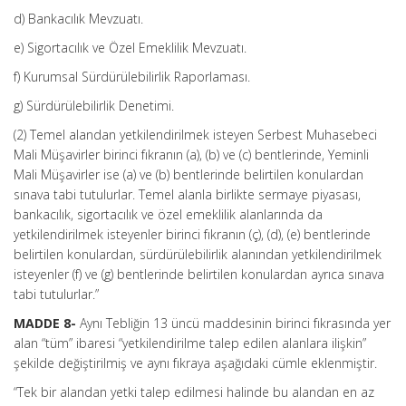
d) Bankacılık Mevzuatı.
e) Sigortacılık ve Özel Emeklilik Mevzuatı.
f) Kurumsal Sürdürülebilirlik Raporlaması.
g) Sürdürülebilirlik Denetimi.
(2) Temel alandan yetkilendirilmek isteyen Serbest Muhasebeci
Mali Müşavirler birinci fıkranın (a), (b) ve (c) bentlerinde, Yeminli
Mali Müşavirler ise (a) ve (b) bentlerinde belirtilen konulardan
sınava tabi tutulurlar. Temel alanla birlikte sermaye piyasası,
bankacılık, sigortacılık ve özel emeklilik alanlarında da
yetkilendirilmek isteyenler birinci fıkranın (ç), (d), (e) bentlerinde
belirtilen konulardan, sürdürülebilirlik alanından yetkilendirilmek
isteyenler (f) ve (g) bentlerinde belirtilen konulardan ayrıca sınava
tabi tutulurlar.”
MADDE 8-
Aynı Tebliğin 13 üncü maddesinin birinci fıkrasında yer
alan “tüm” ibaresi “yetkilendirilme talep edilen alanlara ilişkin”
şekilde değiştirilmiş ve aynı fıkraya aşağıdaki cümle eklenmiştir.
“Tek bir alandan yetki talep edilmesi halinde bu alandan en az