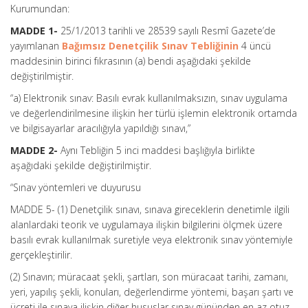
Kurumundan:
MADDE 1-
25/1/2013 tarihli ve 28539 sayılı Resmî Gazete’de
yayımlanan
Bağımsız Denetçilik Sınav Tebliğinin
4 üncü
maddesinin birinci fıkrasının (a) bendi aşağıdaki şekilde
değiştirilmiştir.
“a) Elektronik sınav: Basılı evrak kullanılmaksızın, sınav uygulama
ve değerlendirilmesine ilişkin her türlü işlemin elektronik ortamda
ve bilgisayarlar aracılığıyla yapıldığı sınavı,”
MADDE 2-
Aynı Tebliğin 5 inci maddesi başlığıyla birlikte
aşağıdaki şekilde değiştirilmiştir.
“Sınav yöntemleri ve duyurusu
MADDE 5- (1) Denetçilik sınavı, sınava gireceklerin denetimle ilgili
alanlardaki teorik ve uygulamaya ilişkin bilgilerini ölçmek üzere
basılı evrak kullanılmak suretiyle veya elektronik sınav yöntemiyle
gerçekleştirilir.
(2) Sınavın; müracaat şekli, şartları, son müracaat tarihi, zamanı,
yeri, yapılış şekli, konuları, değerlendirme yöntemi, başarı şartı ve
ücreti ile sınava ilişkin diğer hususlar sınav gününden en az otuz