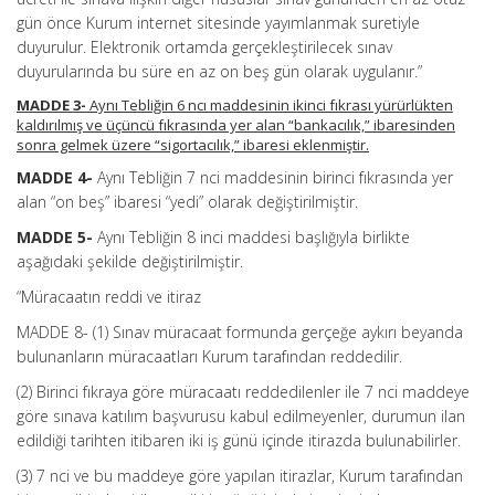
gün önce Kurum internet sitesinde yayımlanmak suretiyle
duyurulur. Elektronik ortamda gerçekleştirilecek sınav
duyurularında bu süre en az on beş gün olarak uygulanır.”
MADDE 3-
Aynı Tebliğin 6 ncı maddesinin ikinci fıkrası yürürlükten
kaldırılmış ve üçüncü fıkrasında yer alan “bankacılık,” ibaresinden
sonra gelmek üzere “sigortacılık,” ibaresi eklenmiştir.
MADDE 4-
Aynı Tebliğin 7 nci maddesinin birinci fıkrasında yer
alan “on beş” ibaresi “yedi” olarak değiştirilmiştir.
MADDE 5-
Aynı Tebliğin 8 inci maddesi başlığıyla birlikte
aşağıdaki şekilde değiştirilmiştir.
“Müracaatın reddi ve itiraz
MADDE 8- (1) Sınav müracaat formunda gerçeğe aykırı beyanda
bulunanların müracaatları Kurum tarafından reddedilir.
(2) Birinci fıkraya göre müracaatı reddedilenler ile 7 nci maddeye
göre sınava katılım başvurusu kabul edilmeyenler, durumun ilan
edildiği tarihten itibaren iki iş günü içinde itirazda bulunabilirler.
(3) 7 nci ve bu maddeye göre yapılan itirazlar, Kurum tarafından