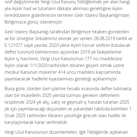
sınıf değiştirmede Vergi Usul Kanunu Tebliğlerinde yer alan hangi
yıla ilişkin had ve tutarların dikkate alınması gerektiğine ilişkin
tereddütlerin giderilmesini teminen Gelir İdaresi Başkanlığı’ndan
Birliğimizce görüş istenilmiştir.
Gelir İdaresi Başkanlığı tarafından Birliğimize hitaben gönderilen
ve bir örneğine Sirkülerimiz ekinde yer verilen 28.08.2019 tarihli ve
E.121077 sayılı yazıda; 2020 yılına ilişkin tüccar sınıfının (tutulacak
defter türünün) belirlenmesi açısından 2019 yılı faaliyetlerine
ilişkin iş hacminin, Vergi Usul Kanunu’nun 177 nci maddesine
ilişkin olarak 1/1/2020 tarihinden itibaren geçerli olmak üzere
mezkur Kanunun mükerrer 414 üncü maddesi kapsamında
yayımlanacak hadlerle kıyaslanması gerektiği açıklanmıştır.
Buna göre; öteden beri işletme hesabı esasında defter tutmakta
olan bir mükellefin 2025 yılında tutması gereken defterlerin
tespitinde 2024 yılı alış, satış ve gayrisafi iş hasılatı tutarları 2025
yılı için yayımlanacağı düşünülen ve yukarıdaki tabloda belirtilen 1
Ocak 2025 tarihinden itibaren yürürlüğe girecek olan hadler ile
karşılaştırılarak karar verilmelidir.
Vergi Usul Kanunu’nun düzenlemeleri, ilgili Tebliğlerde açıklanan