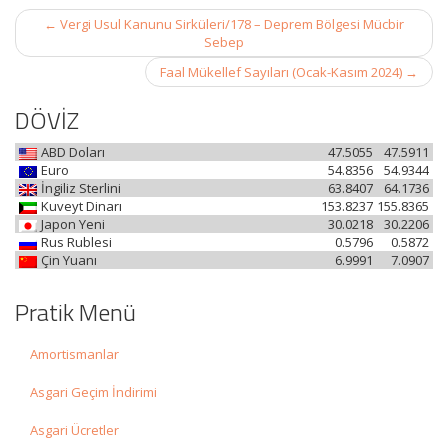
Post
←
Vergi Usul Kanunu Sirküleri/178 – Deprem Bölgesi Mücbir
navigation
Sebep
Faal Mükellef Sayıları (Ocak-Kasım 2024)
→
DÖVİZ
ABD Doları
47.5055
47.5911
Euro
54.8356
54.9344
İngiliz Sterlini
63.8407
64.1736
Kuveyt Dinarı
153.8237
155.8365
Japon Yeni
30.0218
30.2206
Rus Rublesi
0.5796
0.5872
Çin Yuanı
6.9991
7.0907
Pratik Menü
Amortismanlar
Asgari Geçim İndirimi
Asgari Ücretler