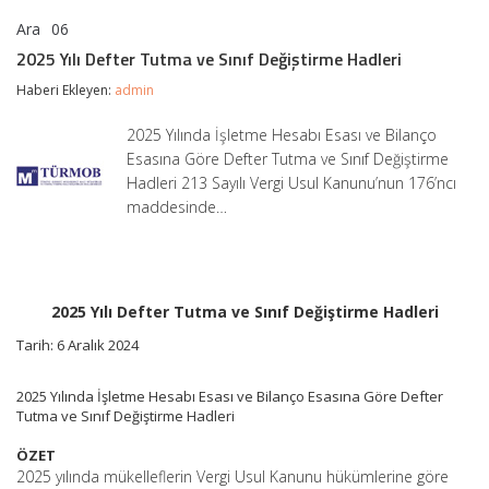
Ara
06
2025
yorumlar kapalı
Yılı
2025 Yılı Defter Tutma ve Sınıf Değiştirme Hadleri
Defter
Tutma
Haberi Ekleyen:
admin
ve
Sınıf
2025 Yılında İşletme Hesabı Esası ve Bilanço
Değiştirme
Esasına Göre Defter Tutma ve Sınıf Değiştirme
Hadleri
için
Hadleri 213 Sayılı Vergi Usul Kanunu’nun 176’ncı
maddesinde…
2025 Yılı Defter Tutma ve Sınıf Değiştirme Hadleri
Tarih: 6 Aralık 2024
2025 Yılında İşletme Hesabı Esası ve Bilanço Esasına Göre Defter
Tutma ve Sınıf Değiştirme Hadleri
ÖZET
2025 yılında mükelleflerin Vergi Usul Kanunu hükümlerine göre