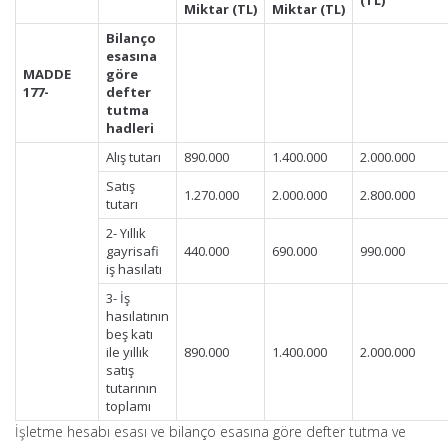
(TL)
Miktar (TL)
Miktar (TL)
Bilanço
esasına
MADD
E
göre
177-
defter
tutma
hadleri
Alış tutarı
890.000
1.400.000
2.000.000
Satış
1.270.000
2.000.000
2.800.000
tutarı
2- Yıllık
gayrisafi
440.000
690.000
990.000
iş hasılatı
3- İş
hasılatının
beş katı
ile yıllık
890.000
1.400.000
2.000.000
satış
tutarının
toplamı
İşletme hesabı esası ve bilanço esasına göre defter tutma ve