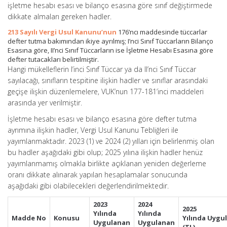
işletme hesabı esası ve bilanço esasına göre sınıf değiştirmede
dikkate almaları gereken hadler.
213 Sayılı Vergi Usul Kanunu’nun
176’ncı maddesinde tüccarlar
defter tutma bakımından ikiye ayrılmış; I’nci Sınıf Tüccarların Bilanço
Esasına göre, II’nci Sınıf Tüccarların ise İşletme Hesabı Esasına göre
defter tutacakları belirtilmiştir.
Hangi mükelleflerin I’inci Sınıf Tüccar ya da II’nci Sınıf Tüccar
sayılacağı, sınıfların tespitine ilişkin hadler ve sınıflar arasındaki
geçişe ilişkin düzenlemelere, VUK’nun 177-181’inci maddeleri
arasında yer verilmiştir.
İşletme hesabı esası ve bilanço esasına göre defter tutma
ayrımına ilişkin hadler, Vergi Usul Kanunu Tebliğleri ile
yayımlanmaktadır. 2023 (1) ve 2024 (2) yılları için belirlenmiş olan
bu hadler aşağıdaki gibi olup; 2025 yılına ilişkin hadler henüz
yayımlanmamış olmakla birlikte açıklanan yeniden değerleme
oranı dikkate alınarak yapılan hesaplamalar sonucunda
aşağıdaki gibi olabilecekleri değerlendirilmektedir.
2023
2024
2025
Yılında
Yılında
Madde
No
Konusu
Yılında
Uygul
Uygulanan
Uygulanan