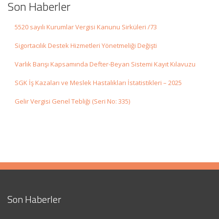
Son Haberler
5520 sayılı Kurumlar Vergisi Kanunu Sirküleri /73
Sigortacılık Destek Hizmetleri Yönetmeliği Değişti
Varlık Barışı Kapsamında Defter-Beyan Sistemi Kayıt Kılavuzu
SGK İş Kazaları ve Meslek Hastalıkları İstatistikleri – 2025
Gelir Vergisi Genel Tebliği (Seri No: 335)
Son Haberler