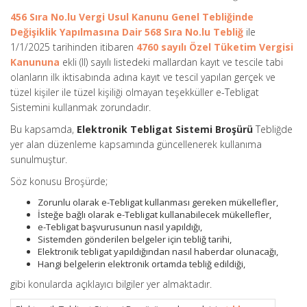
456 Sıra No.lu Vergi Usul Kanunu Genel Tebliğinde
Değişiklik Yapılmasına Dair 568 Sıra No.lu Tebliğ
ile
1/1/2025 tarihinden itibaren
4760 sayılı Özel Tüketim Vergisi
Kanununa
ekli (II) sayılı listedeki mallardan kayıt ve tescile tabi
olanların ilk iktisabında adına kayıt ve tescil yapılan gerçek ve
tüzel kişiler ile tüzel kişiliği olmayan teşekküller e-Tebligat
Sistemini kullanmak zorundadır.
Bu kapsamda,
Elektronik Tebligat Sistemi Broşürü
Tebliğde
yer alan düzenleme kapsamında güncellenerek kullanıma
sunulmuştur.
Söz konusu Broşürde;
Zorunlu olarak e-Tebligat kullanması gereken mükellefler,
İsteğe bağlı olarak e-Tebligat kullanabilecek mükellefler,
e-Tebligat başvurusunun nasıl yapıldığı,
Sistemden gönderilen belgeler için tebliğ tarihi,
Elektronik tebligat yapıldığından nasıl haberdar olunacağı,
Hangi belgelerin elektronik ortamda tebliğ edildiği,
gibi konularda açıklayıcı bilgiler yer almaktadır.