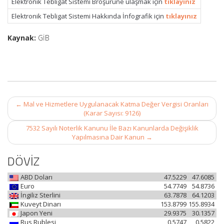
Elektronik Tebligat Sistemi
Broşürüne ulaşmak için
tıklayınız
Elektronik Tebligat Sistemi Hakkında İnfografik için
tıklayınız
Kaynak:
GİB
Post
←
Mal ve Hizmetlere Uygulanacak Katma Değer Vergisi Oranları
navigation
(Karar Sayısı: 9126)
7532 Sayılı Noterlik Kanunu İle Bazı Kanunlarda Değişiklik
Yapılmasına Dair Kanun
→
DÖVİZ
ABD Doları
47.5229
47.6085
Euro
54.7749
54.8736
İngiliz Sterlini
63.7878
64.1203
Kuveyt Dinarı
153.8799
155.8934
Japon Yeni
29.9375
30.1357
Rus Rublesi
0.5747
0.5822