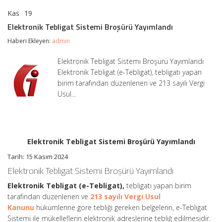
Kas
19
Elektronik
yorumlar kapalı
Tebligat
Elektronik Tebligat Sistemi Broşürü Yayımlandı
Sistemi
Broşürü
Haberi Ekleyen:
admin
Yayımlandı
için
Elektronik Tebligat Sistemi Broşürü Yayımlandı
Elektronik Tebligat (e-Tebligat), tebligatı yapan
birim tarafından düzenlenen ve 213 sayılı Vergi
Usul…
Elektronik Tebligat Sistemi Broşürü Yayımlandı
Tarih: 15 Kasım 2024
Elektronik Tebligat Sistemi Broşürü Yayımlandı
Elektronik Tebligat (e-Tebligat),
tebligatı yapan birim
tarafından düzenlenen ve
213 sayılı Vergi Usul
Kanunu
hükümlerine göre tebliği gereken belgelerin, e-Tebligat
Sistemi ile mükelleflerin elektronik adreslerine tebliğ edilmesidir.