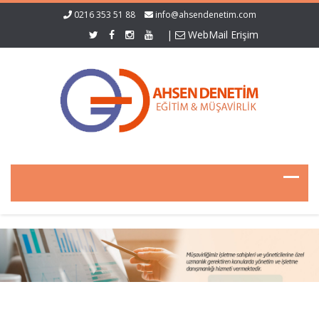
0216 353 51 88
info@ahsendenetim.com
|
WebMail Erişim