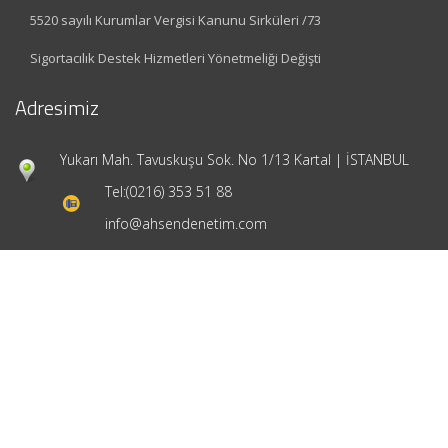
5520 sayılı Kurumlar Vergisi Kanunu Sirküleri /73
Sigortacılık Destek Hizmetleri Yönetmeliği Değişti
Adresimiz
Yukarı Mah. Tavuskuşu Sok. No 1/13 Kartal | İSTANBUL
Tel:
(0216) 353 51 88
info@ahsendenetim.com
Hızlı Menü
Ana Sayfa
Hakkımızda
Hizmetlerimiz
Güncel Mevzuat
İletişim