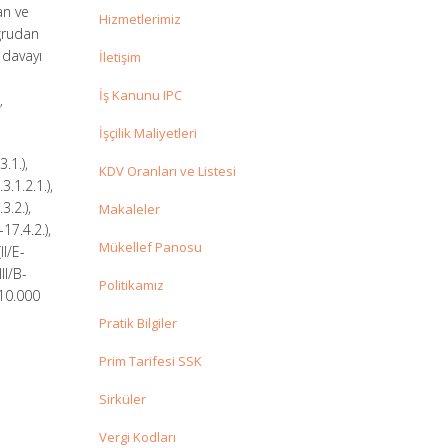
an ve
Hizmetlerimiz
ğrudan
 davayı
İletişim
İş Kanunu IPC
”
İşçilik Maliyetleri
3.1.),
KDV Oranları ve Listesi
5.3.1.2.1.),
.3.2.),
Makaleler
B-17.4.2.),
Mükellef Panosu
(II/E-
III/B-
Politikamız
“10.000
Pratik Bilgiler
Prim Tarifesi SSK
Sirküler
Vergi Kodları