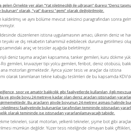
elen Örnekte yer alan “Yat işletmeciliği ile uğraşan” ibaresi “Deniz taşım
e bulunan” olarak, “yat” ibaresi “gemi” olarak değiştirilmiştir.
ten kaldırılmış ve aynı bölüme mevcut sekizinci paragrafından sonra gel
enmiştir.
ddesinde düzenlenen istisna uygulamasının amacı, ülkenin deniz ve ha
inin teşviki ve dış rekabetin tahammül edebilecek duruma getirilmesi olu
samındaki araç ve tesisler aşağıda belirtilmiştir.
rişli deniz taşıma araçları kapsamına, tanker gemileri, kuru dökme yük
Ro gemileri, kruvaziyer tipi yolcu gemileri, feribot, deniz otobüsü, balık
n ana motorları girmektedir. Ayrıca yüzer tesis ve araçlar da istisna
emi olarak tanımlanan tekne kabuğu teslimleri de bu kapsamda KDV’
ğlence, spor ve amatör balıkçılık gibi faaliyetlerde kullanılan, ilgili mevzu
da ve gövde boyu 24 metreye kadar olan deniz araçları istisnadan yararl
 girmemektedir. Bu araçların gövde boyunun 24 metreyi aşması halinde bu
de işletilmesi faaliyetinde bulunanlar tarafından temininde istisnadan yarar
lik olarak temininde ise istisnadan yararlanılamayacağı tabiidir.
kme tekneleri, sürat motorları, yelkenli tekneler, şişme bot gibi araçla
mesi mümkün değildir. Yüzer tesis niteliğinde olmayan balık çiftlikleri,