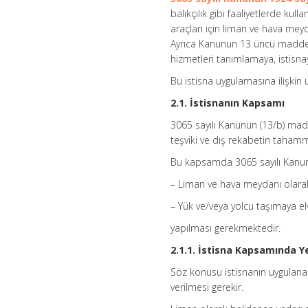
balıkçılık gibi faaliyetlerde kul
araçları için liman ve hava me
Ayrıca Kanunun 13 üncü maddesi
hizmetleri tanımlamaya, istisnaya
Bu istisna uygulamasına ilişkin 
2.1. İstisnanın Kapsamı
3065 sayılı Kanunun (13/b) madd
teşviki ve dış rekabetin tahamm
Bu kapsamda 3065 sayılı Kanunu
– Liman ve hava meydanı olarak
– Yük ve/veya yolcu taşımaya elv
yapılması gerekmektedir.
2.1.1. İstisna Kapsamında Y
Söz konusu istisnanın uygulanab
verilmesi gerekir.