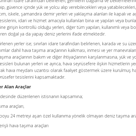
sınırları idare tarafından belirlenen, gemilerin bağlama ve beklemelerin
sahip, güvence içinde yük ve yolcu alıp verebilecekleri veya yatabilecekleri
tım, iskele, şamandıra demir yerleri ve yaklaşma alanları ile kapalı ve a
sislerini, idari ve hizmet amacıyla kullanılan bina ve yapıları veya bunla
ne girişin kontrollü olduğu yerleri, diğer tüm yapıları, kullanımlı veya b
eren doğal ya da yapay deniz yerlerini ifade etmektedir.
rlenen yerler ise; sınırları idare tarafından belirlenen, karada ve su üze
tımlar dahil hava taşıma araçlarının kalkması, inmesi ve yer manevraları
şıma araçlarının bakım ve diğer ihtiyaçlarının karşılanmasına, yük ve y
 tesisleri bulunan yerleri ve ayrıca, hava seyrüsefere ilişkin hizmetlerin ye
arak hava meydanı uzantısı olarak faaliyet göstermek üzere kurulmuş h
yrüsefer tesislerini kapsamaktadır.
er Alan Araçlar
ddesinde düzenlenen istisnanın kapsamına;
şıma araçları,
 boyu 24 metreyi aşan özel kullanıma yönelik olmayan deniz taşıma ara
rişli hava taşıma araçları