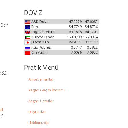
DÖVİZ
ABD Doları
47.5229
47.6085
 Dair
Euro
54.7749
54.8736
İngiliz Sterlini
63.7878
64.1203
Kuveyt Dinarı
153.8799
155.8934
Japon Yeni
29.9375
30.1357
Rus Rublesi
0.5747
0.5822
Çin Yuanı
7.0036
7.0952
Pratik Menü
: 52)
Amortismanlar
Asgari Geçim İndirimi
Asgari Ücretler
el
Duyurular
af
Hakkımızda