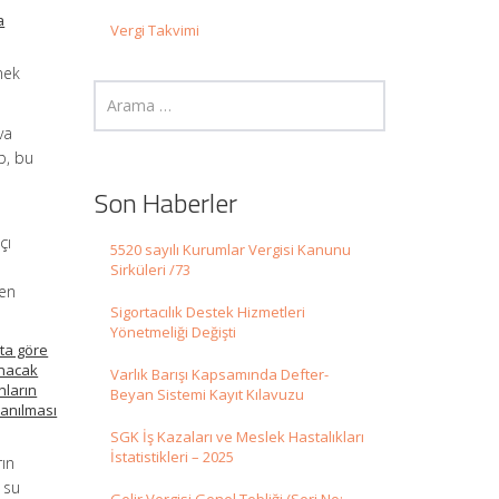
a
Vergi Takvimi
mek
va
p, bu
Son Haberler
çı
5520 sayılı Kurumlar Vergisi Kanunu
Sirküleri /73
den
Sigortacılık Destek Hizmetleri
Yönetmeliği Değişti
ata göre
anacak
Varlık Barışı Kapsamında Defter-
nların
Beyan Sistemi Kayıt Kılavuzu
lanılması
SGK İş Kazaları ve Meslek Hastalıkları
İstatistikleri – 2025
rın
 su