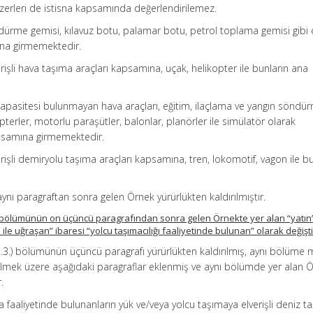
nzerleri de istisna kapsamında değerlendirilemez.
ndürme gemisi, kılavuz botu, palamar botu, petrol toplama gemisi gibi
ına girmemektedir.
rişli hava taşıma araçları kapsamına, uçak, helikopter ile bunların ana
kapasitesi bulunmayan hava araçları, eğitim, ilaçlama ve yangın söndü
pterler, motorlu paraşütler, balonlar, planörler ile simülatör olarak
kapsamına girmemektedir.
rişli demiryolu taşıma araçları kapsamına, tren, lokomotif, vagon ile bu
ynı paragraftan sonra gelen Örnek yürürlükten kaldırılmıştır.
2.) bölümünün on üçüncü paragrafından sonra gelen Örnekte yer alan “yatın”
i ile uğraşan” ibaresi “yolcu taşımacılığı faaliyetinde bulunan” olarak değiştir
1.3.3.) bölümünün üçüncü paragrafı yürürlükten kaldırılmış, aynı bölüme
lmek üzere aşağıdaki paragraflar eklenmiş ve aynı bölümde yer alan 
.
a faaliyetinde bulunanların yük ve/veya yolcu taşımaya elverişli deniz t