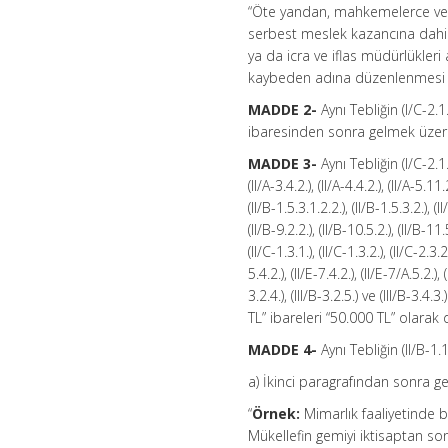
“Öte yandan, mahkemelerce veya 
serbest meslek kazancına dahil
ya da icra ve iflas müdürlükle
kaybeden adına düzenlenmesi 
MADDE 2-
Aynı Tebliğin (I/C-2.
ibaresinden sonra gelmek üzere 
MADDE 3-
Aynı Tebliğin (I/C-2.1.5.2
(II/A-3.4.2.), (II/A-4.4.2.), (II/A-5.11.
(II/B-1.5.3.1.2.2.), (II/B-1.5.3.2.), (II
(II/B-9.2.2.), (II/B-10.5.2.), (II/B-11.
(II/C-1.3.1.), (II/C-1.3.2.), (II/C-2.3.2.
5.4.2.), (II/E-7.4.2.), (II/E-7/A.5.2.), (
3.2.4.), (III/B-3.2.5.) ve (III/B-
TL” ibareleri “50.000 TL” olarak d
MADDE 4-
Aynı Tebliğin (II/B-1
a) İkinci paragrafından sonra ge
“
Örnek:
Mimarlık faaliyetinde 
Mükellefin gemiyi iktisaptan son