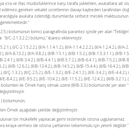
icra ve iflas müdürlüklerince karşı tarafa yükletilen, avukatlara ait ol
 edilmesi gereken vekalet ücretlerinin davayı kaybeden tarafından do
ri aracılığıyla avukata ödendiği durumlarda serbest meslek makbuzunun
gerekmektedir.”
1.2.5.) bölümünün birinci paragrafında parantez içinde yer alan “Tebliğin
“(I/C-2.1.3.2.2.) bölümü,” ibaresi eklenmiştir.
.1.), (I/C-2.1.5.2.2.), (II/A-1.1.4.1.2.), (II/A-1.1.4.2.2.2.), (II/A-1.2.4.2.), (II/A-2.
2.), (II/A-8.13.2.), (II/A-9.8.2.), (II/B-1.5.1.), (II/B-1.5.2.), (II/B-1.5.3.1.1.), (II/B-1.
/B-2.4.1.), (II/B-3.4.2.), (II/B-4.4.1.), (II/B-5.7.2.), (II/B-6.4.1.), (II/B-7.5.2.), (II/B-8
5.2.), (II/B-12.6.2.), (II/B-13.4.2.), (II/B-14.5.2.), (II/B-15.4.4.), (II/B-16.4.2.), (II/
), (II/Ç-1.3.2.), (II/Ç-2.5.2.), (II/E-1.3.2.), (II/E-2.4.1.2.), (II/E-3.4.2.), (II/E-4.4.2.), 
II/E-8.4.2.), (II/E-9.5.2.), (II/E-10.4.2.), (II/E-11.5.2.), (II/E-12.4.2.), (III/B-3.2.1.), (
3.4.3.) bölümleri ile Örnek hariç olmak üzere (III/B-3.3.) bölümünde yer alan 
eğiştirilmiştir.
.1.) bölümünün;
len Örnek aşağıdaki şekilde değiştirilmiştir.
bulunan bir mükellefe yapılacak gemi tesliminde istisna uygulanamaz.
ra kiraya vermesi de istisna şartlarının tekemmülü için yeterli değildir.”