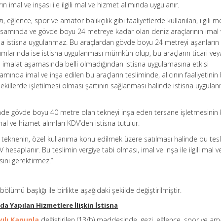
rın imal ve inşası ile ilgili mal ve hizmet alımında uygulanır.
 eğlence, spor ve amatör balıkçılık gibi faaliyetlerde kullanılan, ilgili 
psamında ve gövde boyu 24 metreye kadar olan deniz araçlarının imal 
rında istisna uygulanmaz. Bu araçlardan gövde boyu 24 metreyi aşanların
alımlarında ise istisna uygulanması mümkün olup, bu araçların ticari vey
ı imalat aşamasında belli olmadığından istisna uygulamasına etkisi
ında imal ve inşa edilen bu araçların tesliminde, alıcının faaliyetinin
 şekillerde işletilmesi olması şartının sağlanması halinde istisna uygula
nde gövde boyu 40 metre olan tekneyi inşa eden tersane işletmesinin
i mal ve hizmet alımları KDV’den istisna tutulur.
 teknenin, özel kullanıma konu edilmek üzere satılması halinde bu tes
 hesaplanır. Bu teslimin vergiye tabi olması, imal ve inşa ile ilgili mal 
sını gerektirmez.”
) bölümü başlığı ile birlikte aşağıdaki şekilde değiştirilmiştir.
a Yapılan Hizmetlere İlişkin İstisna
yılı Kanunla
değiştirilen (13/b) maddesinde, gezi, eğlence, spor ve am