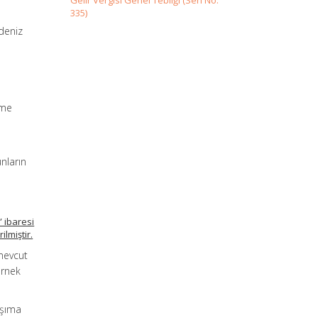
Gelir Vergisi Genel Tebliği (Seri No:
335)
 deniz
rme
nların
 ibaresi
ilmiştir.
 mevcut
Örnek
aşıma