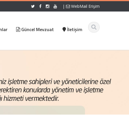
|
WebMail Erişim
nlar
Güncel Mevzuat
İletişim