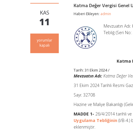
Katma Değer Vergisi Genel U
KAS
Haberi Ekleyen:
admin
11
Mevzuatın Adı: 
Tebliğ (Seri No
Katma
yorumlar
Değer
kapalı
Vergisi
Genel
Uygulama
Katma D
Tebliği
Tarih: 31 Ekim 2024 /
(Seri
No:
Mevzuatın Adı:
Katma Değer Verg
52)
31 Ekim 2024 Tarihli Resmi Ga
için
Sayı: 32708
Hazine ve Maliye Bakanlığı (Geli
MADDE 1-
26/4/2014 tarihli v
Uygulama Tebliğinin
(I/B-4.)
eklenmiştir.