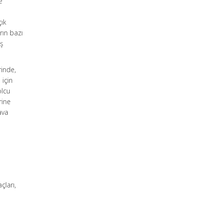
e
,
çık
rın bazı
oş
rinde,
 için
olcu
rine
ava
çları,