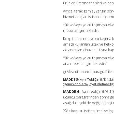
ürünleri üretme tesisleri ve be
Ayrıca, tarak gemisi, yangın sö
hizmet araçları istisna kapsam
Yük ve/veya yolcu taşımaya elve
motorları girmektedir.
Kokpit haricinde yolcu taşıma 
amaçlı kullanılan uçak ve heliko
adlandırılan cihazlar istisna 
Yük ve/veya yolcu taşımaya elve
ana motorları girmektedir.”
ç) Mevcut onuncu paragrafı ile a
MADDE 5-
Aynı Tebliğin (II/B-1.
“geminin” olarak, “yat işletmeciliğ
MADDE 6-
Aynı Tebliğin (II/B-
üçüncü paragrafından sonra ge
aşağıdaki şekilde değiştirilmiştir
“Söz konusu istisna, imal ve inş