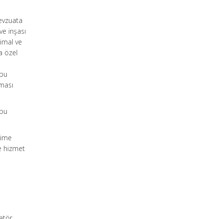
mevzuata
ve inşası
 imal ve
a özel
 bu
nması
 bu
lime
ve hizmet
atör