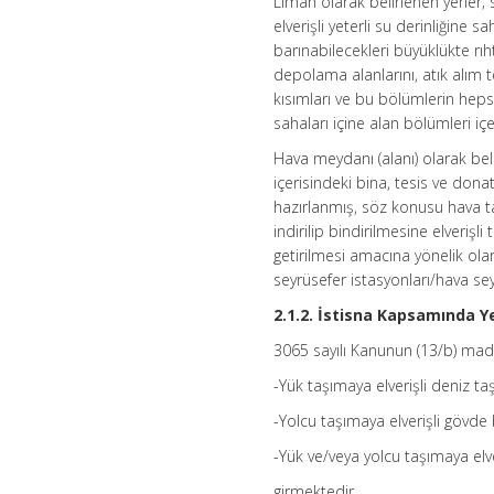
Liman olarak belirlenen yerler; 
elverişli yeterli su derinliğine 
barınabilecekleri büyüklükte rıh
depolama alanlarını, atık alım te
kısımları ve bu bölümlerin hepsi
sahaları içine alan bölümleri iç
Hava meydanı (alanı) olarak beli
içerisindeki bina, tesis ve dona
hazırlanmış, söz konusu hava ta
indirilip bindirilmesine elverişli
getirilmesi amacına yönelik ol
seyrüsefer istasyonları/hava se
2.1.2. İstisna Kapsamında Y
3065 sayılı Kanunun (13/b) ma
-Yük taşımaya elverişli deniz ta
-Yolcu taşımaya elverişli gövde
-Yük ve/veya yolcu taşımaya elve
girmektedir.