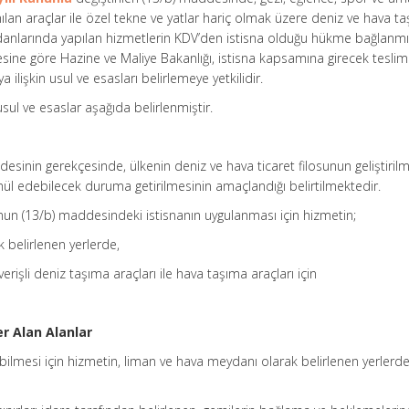
lanılan araçlar ile özel tekne ve yatlar hariç olmak üzere deniz ve hava t
ydanlarında yapılan hizmetlerin KDV’den istisna olduğu hükme bağlanmış
ne göre Hazine ve Maliye Bakanlığı, istisna kapsamına girecek teslim
 ilişkin usul ve esasları belirlemeye yetkilidir.
usul ve esaslar aşağıda belirlenmiştir.
esinin gerekçesinde, ülkenin deniz ve hava ticaret filosunun geliştiril
ül edebilecek duruma getirilmesinin amaçlandığı belirtilmektedir.
n (13/b) maddesindeki istisnanın uygulanması için hizmetin;
 belirlenen yerlerde,
erişli deniz taşıma araçları ile hava taşıma araçları için
er Alan Alanlar
ilmesi için hizmetin, liman ve hava meydanı olarak belirlenen yerlerd