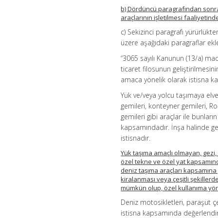
b) Dördüncü paragrafından sonra g
araçlarının işletilmesi faaliyetind
c) Sekizinci paragrafı yürürlük
üzere aşağıdaki paragraflar ekl
“3065 sayılı Kanunun (13/a) ma
ticaret filosunun geliştirilmes
amaca yönelik olarak istisna kap
Yük ve/veya yolcu taşımaya elve
gemileri, konteyner gemileri, Ro-
gemileri gibi araçlar ile bunları
kapsamındadır. İnşa halinde g
istisnadır.
Yük taşıma amaçlı olmayan, gezi, e
özel tekne ve özel yat kapsamın
deniz taşıma araçları kapsamına
kiralanması veya çeşitli şekiller
mümkün olup, özel kullanıma yöne
Deniz motosikletleri, paraşüt çe
istisna kapsamında değerlendiril