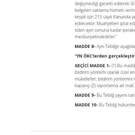
değişmezliği garanti edilerek G
belgeleri saklama hizmeti verm
tespit için 213 sayılı Kanunda y
edilecektir. Muafiyetleri iptal ed
eden ayın sonuna kadar perake
mecburiyetindedirler.”
MADDE 8-
Aynı Tebliğe aşağıd
“YN ÖKC’lerden gerçekleştiri
GEÇİCİ MADDE 1-
(1) Bu madd
bildirim yöntemi olarak özel ent
mükellefler, bildirim yöntemini
kapanış (Z) raporlarına ait mal
MADDE 9-
Bu Tebliğ yayımı tari
MADDE 10-
Bu Tebliğ hükümler