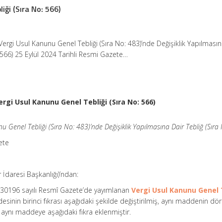
iği (Sıra No: 566)
Vergi Usul Kanunu Genel Tebliği (Sıra No: 483)’nde Değişiklik Yapılmasın
: 566) 25 Eylül 2024 Tarihli Resmi Gazete…
ergi Usul Kanunu Genel Tebliği (Sıra No: 566)
 Genel Tebliği (Sıra No: 483)’nde Değişiklik Yapılmasına Dair Tebliğ (Sıra
ete
r İdaresi Başkanlığı)’ndan:
e 30196 sayılı Resmî Gazete’de yayımlanan
Vergi Usul Kanunu Genel 
esinin birinci fıkrası aşağıdaki şekilde değiştirilmiş, aynı maddenin d
ve aynı maddeye aşağıdaki fıkra eklenmiştir.