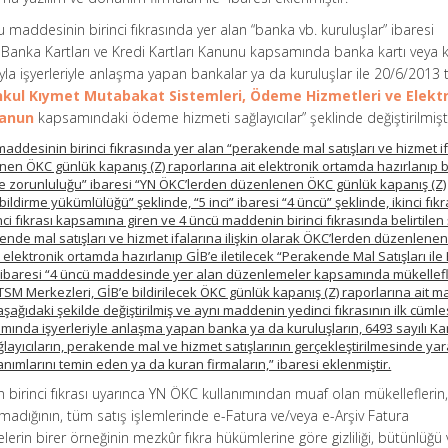
u maddesinin birinci fıkrasında yer alan “banka vb. kuruluşlar” ibaresi
lı Banka Kartları ve Kredi Kartları Kanunu kapsamında banka kartı veya 
a işyerleriyle anlaşma yapan bankalar ya da kuruluşlar ile 20/6/2013 ta
nkul Kıymet Mutabakat Sistemleri, Ödeme Hizmetleri ve Elekt
Kanun
kapsamındaki ödeme hizmeti sağlayıcılar” şeklinde değiştirilmişti
maddesinin birinci fıkrasında yer alan “perakende mal satışları ve hizmet i
nen ÖKC günlük kapanış (Z) raporlarına ait elektronik ortamda hazırlanıp be
ilme zorunluluğu” ibaresi “YN ÖKC’lerden düzenlenen ÖKC günlük kapanış (Z)
e bildirme yükümlülüğü” şeklinde, “5 inci” ibaresi “4 üncü” şeklinde, ikinci fık
ci fıkrası kapsamına giren ve 4 üncü maddenin birinci fıkrasında belirtilen 
ende mal satışları ve hizmet ifalarına ilişkin olarak ÖKC’lerden düzenlene
t elektronik ortamda hazırlanıp GİB’e iletilecek “Perakende Mal Satışları ile
ını” ibaresi “4 üncü maddesinde yer alan düzenlemeler kapsamında mükellef
C TSM Merkezleri, GİB’e bildirilecek ÖKC günlük kapanış (Z) raporlarına ait ma
ı aşağıdaki şekilde değiştirilmiş ve aynı maddenin yedinci fıkrasının ilk cümle
ında işyerleriyle anlaşma yapan banka ya da kuruluşların, 6493 sayılı K
yıcıların, perakende mal ve hizmet satışlarının gerçekleştirilmesinde yar
ımlarını temin eden ya da kuran firmaların,” ibaresi eklenmiştir.
n birinci fıkrası uyarınca YN ÖKC kullanımından muaf olan mükelleflerin, i
ımadığının, tüm satış işlemlerinde e-Fatura ve/veya e-Arşiv Fatura
erin birer örneğinin mezkûr fıkra hükümlerine göre gizliliği, bütünlüğü 