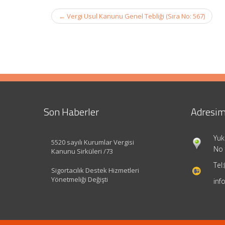
Post
←
Vergi Usul Kanunu Genel Tebliği (Sıra No: 567)
navigation
Son Haberler
Adresim
Yuk
5520 sayılı Kurumlar Vergisi
No 
Kanunu Sirküleri /73
Tel:
Sigortacılık Destek Hizmetleri
Yönetmeliği Değişti
inf