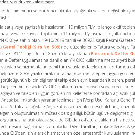
ddesi yürürlükten kaldırılmıştır.
maddesinin birinci ve dördüncü fıkraları aşağıdaki şekilde değiştirilmiş v
iştir.
 satış veya gayrisafi iş hasılatının 110 milyon TL’yi, bilanço aktif topla
ermaye veya öz kaynak toplamının 11 milyon TL’yi aşması koşullarından 
a YN ÖKC’ye sahip olan, 19/10/2019 tarihli ve 30923 sayılı Resmî Gazete’
 Genel Tebliği (Sıra No: 509)
’nde düzenlenen e-Fatura ve e-Arşiv F
ihli ve 28141 sayılı Resmî Gazete’de yayımlanan
Elektronik Defter G
ilen e-Defter uygulamasına dahil olan YN ÖKC kullanma mecburiyeti bu
atışları ve hizmet ifaları dahil tüm satışlarında elektronik ortamda e
mek üzere GİB’e yazılı olarak müracaat eden ve talepleri uygun görülen
 görüldüğünün bildirildiği tarihi takip eden ayın başından itibaren, per
ının belgelendirilmesinde YN ÖKC kullanma mecburiyeti sona erecektir. B
sağlayan ve talepleri uygun görülen mükelleflerce sonradan açılacak ş
tır. Ancak bu imkandan yararlanılabilmesi için [Vergi Usul Kanunu Genel T
atura Portalı aracılığıyla e-Arşiv Faturası düzenlenmesi hali hariç] düzen
belgenin oluşturulmasını müteakiben; gizliliği, bütünlüğü ve değişmezliği
 sorgulamasına açık olacak şekilde GİB’den e-Fatura saklama hizmeti v
ilmesinin sağlanması zorunludur. Diğer taraftan, mükelleflere e-Arşi
da GİB’den izin alarak hizmet veren özel entegratör kuruluşlarının, h