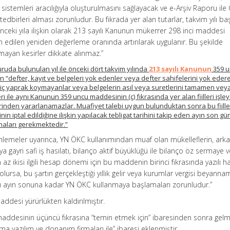
m sistemleri aracılığıyla oluşturulmasını sağlayacak ve e-Arşiv Raporu ile 
edbirleri alması zorunludur. Bu fıkrada yer alan tutarlar, takvim yılı b
önceki yıla ilişkin olarak 213 sayılı Kanunun mükerrer 298 inci maddesi
an edilen yeniden değerleme oranında artırılarak uygulanır. Bu şekilde
mayan kesirler dikkate alınmaz.”
da bulunulan yıl ile önceki dört takvim yılında
213 sayılı Kanunun
359 u
n “defter, kayıt ve belgeleri yok edenler veya defter sahifelerini yok eder
iç yaprak koymayanlar veya belgelerin asıl veya suretlerini tamamen vey
ri ile aynı Kanunun 359 uncu maddesinin (ç) fıkrasında yer alan fiilleri işle
inden yararlanamazlar. Muafiyet talebi uygun bulunduktan sonra bu fiilleri
inin iptal edildiğine ilişkin yapılacak tebligat tarihini takip eden ayın son g
aları gerekmektedir.”
lemeler uyarınca, YN ÖKC kullanımından muaf olan mükelleflerin, arka
a gayri safi iş hasılatı, bilanço aktif büyüklüğü ile bilanço öz sermaye 
az ikisi ilgili hesap dönemi için bu maddenin birinci fıkrasında yazılı 
lursa, bu şartın gerçekleştiği yıllık gelir veya kurumlar vergisi beyanna
cü ayın sonuna kadar YN ÖKC kullanmaya başlamaları zorunludur.”
addesi yürürlükten kaldırılmıştır.
i maddesinin üçüncü fıkrasına “temin etmek için” ibaresinden sonra gel
a yazılım ve donanım firmaları ile” ibaresi eklenmiştir.