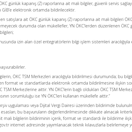
C günlük kapanış (Z) raporlarına ait mali bilgiler, güvenli servis sağlayı
GİB’e elektronik ortamda bildirilecektir.
n satışlara ait ÖKC günlük kapanış (Z) raporlarına ait mali bilgileri Ö
iletemeyecek durumda olan mükellefler, YN ÖKC’lerden düzenlenen ÖKC 
ilgileri;
usunda izin alan özel entegratörlerin bilgi işlem sistemleri aracılığıyla 
aşvurabilirler.
lgilerin, ÖKC TSM Merkezleri aracılığıyla bildirilmesi durumunda; bu bilgi
en format ve standartlarda elektronik ortamda bildirilmesine ilişkin s
ÖKC TSM Merkezlerine aittir. YN ÖKC’lerin bağlı oldukları ÖKC TSM Merkezl
asının sorumluluğu ise YN ÖKC’leri kullanan mükellefe aittir.”
 e-Arşiv uygulaması veya Dijital Vergi Dairesi üzerinden bildirimde bulunu
e esasları, bu başvuruların değerlendirilmesinde dikkate alınacak kriterl
 mali bilgilerin bildiriminin içerik, format ve standardı ile bildirime ilişk
ov.tr internet adresinde yayımlanacak teknik kılavuzlarla belirlemeye yet