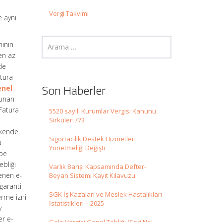
Vergi Takvimi
e aynı
mının
en az
de
atura
Son Haberler
enel
lunan
-Fatura
5520 sayılı Kurumlar Vergisi Kanunu
Sirküleri /73
akende
Sigortacılık Destek Hizmetleri
u
Yönetmeliği Değişti
ube
ebliği
Varlık Barışı Kapsamında Defter-
lenen e-
Beyan Sistemi Kayıt Kılavuzu
 garanti
SGK İş Kazaları ve Meslek Hastalıkları
erme izni
İstatistikleri – 2025
v
er e-