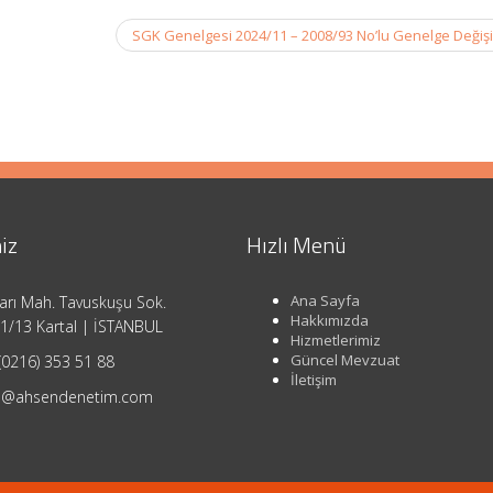
SGK Genelgesi 2024/11 – 2008/93 No’lu Genelge Değişi
iz
Hızlı Menü
Ana Sayfa
arı Mah. Tavuskuşu Sok.
Hakkımızda
1/13 Kartal | İSTANBUL
Hizmetlerimiz
Güncel Mevzuat
(0216) 353 51 88
İletişim
o@ahsendenetim.com