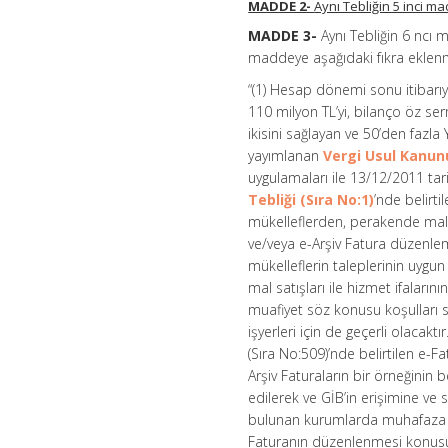
MADDE 2-
Aynı Tebliğin 5 inci ma
MADDE 3-
Aynı Tebliğin 6 ncı 
maddeye aşağıdaki fıkra eklenm
“(1) Hesap dönemi sonu itibarıyla
110 milyon TL’yi, bilanço öz s
ikisini sağlayan ve 50’den fazl
yayımlanan
Vergi Usul Kanunu
uygulamaları ile 13/12/2011 tar
Tebliği (Sıra No:1)
’nde belirt
mükelleflerden, perakende mal s
ve/veya e-Arşiv Fatura düzenle
mükelleflerin taleplerinin uygun
mal satışları ile hizmet ifalar
muafiyet söz konusu koşulları 
işyerleri için de geçerli olacak
(Sıra No:509)’nde belirtilen e-F
Arşiv Faturaların bir örneğinin 
edilerek ve GİB’in erişimine ve
bulunan kurumlarda muhafaza ed
Faturanın düzenlenmesi konusun