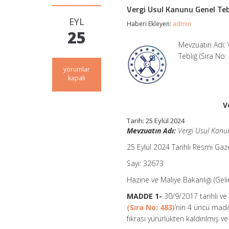
Vergi Usul Kanunu Genel Tebl
EYL
Haberi Ekleyen:
admin
25
Mevzuatın Adı: 
Tebliğ (Sıra No
Vergi
yorumlar
Usul
kapalı
Kanunu
Genel
Tebliği
V
(Sıra
Tarih: 25 Eylül 2024
No:
566)
Mevzuatın Adı:
Vergi Usul Kanunu
için
25 Eylül 2024 Tarihli Resmi Gaz
Sayı: 32673
Hazine ve Maliye Bakanlığı (Geli
MADDE 1-
30/9/2017 tarihli v
(Sıra No: 483)
’nin 4 üncü madd
fıkrası yürürlükten kaldırılmış 