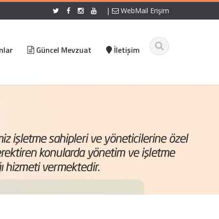
|
WebMail Erişim
nlar
Güncel Mevzuat
İletişim