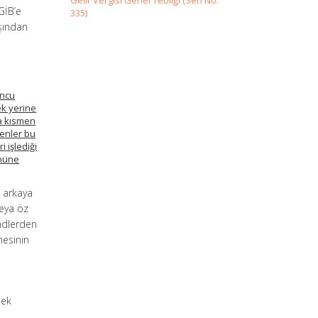
Gelir Vergisi Genel Tebliği (Seri No:
GİB’e
335)
aşından
ncu
ek yerine
a kısmen
yenler bu
 işlediği
ününe
 arkaya
veya öz
hadlerden
mesinin
mek