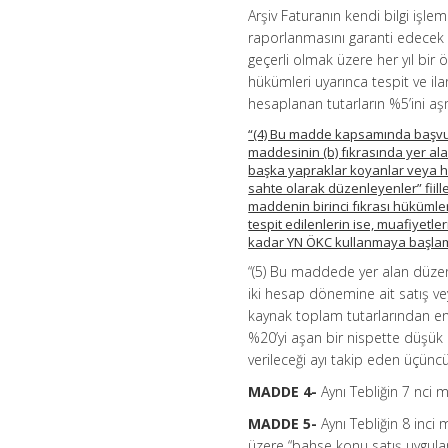
Arşiv Faturanın kendi bilgi işle
raporlanmasını garanti edecek t
geçerli olmak üzere her yıl bir 
hükümleri uyarınca tespit ve il
hesaplanan tutarların %5’ini aş
“(4) Bu madde kapsamında başvuru
maddesinin (b) fıkrasında yer ala
başka yapraklar koyanlar veya h
sahte olarak düzenleyenler” fiille
maddenin birinci fıkrası hükümler
tespit edilenlerin ise, muafiyetler
kadar YN ÖKC kullanmaya başlam
“(5) Bu maddede yer alan düzen
iki hesap dönemine ait satış vey
kaynak toplam tutarlarından en 
%20’yi aşan bir nispette düşük o
verileceği ayı takip eden üçün
MADDE 4-
Aynı Tebliğin 7 nci m
MADDE 5-
Aynı Tebliğin 8 inc
üzere “bahse konu satış uygulam