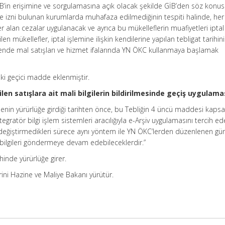
İB’in erişimine ve sorgulamasına açık olacak şekilde GİB’den söz konu
e izni bulunan kurumlarda muhafaza edilmediğinin tespiti halinde, her 
er alan cezalar uygulanacak ve ayrıca bu mükelleflerin muafiyetleri iptal
ilen mükellefler, iptal işlemine ilişkin kendilerine yapılan tebligat tarihin
nde mal satışları ve hizmet ifalarında YN ÖKC kullanmaya başlamak
aki geçici madde eklenmiştir.
len satışlara ait mali bilgilerin bildirilmesinde geçiş uygulama
enin yürürlüğe girdiği tarihten önce, bu Tebliğin 4 üncü maddesi kap
egratör bilgi işlem sistemleri aracılığıyla e-Arşiv uygulamasını tercih e
 değiştirmedikleri sürece aynı yöntem ile YN ÖKC’lerden düzenlenen gü
i bilgileri göndermeye devam edebileceklerdir.”
hinde yürürlüğe girer.
ini Hazine ve Maliye Bakanı yürütür.