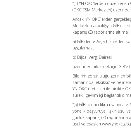
“(1) YN ÖKC’lerden düzenlenen ÖK
(ÖKC TSM Merkezleri) üzerinden 
Ancak, YN ÖKC’lerden gerçekleşe
Merkezleri aracılığıyla GİB’e 
kapanış (Z) raporlarına ait mali b
a) GİB’den e-Arşiv hizmetleri kon
uygulaması,
b) Dijital Vergi Dairesi,
üzerinden bildirmek için GİB’e b
Bildirim zorunluluğu getirilen bi
zamanında, eksiksiz ve belirlen
YN ÖKC üreticileri ile birlikte 
sürekli çevrim içi bağlantılı olm
“(5) GİB, birinci fıkra uyarınca
yönelik başvuruya ilişkin usul v
günlük kapanış (Z) raporlarına ait
usul ve esasları www.ynokc.gib.g