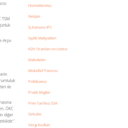
cısı
Hizmetlerimiz
İletişim
KC TSM
günlük
İş Kanunu IPC
İşçilik Maliyetleri
e-Arşiv
KDV Oranları ve Listesi
Makaleler
Mükellef Panosu
lerin
orumluluk
Politikamız
eri ile
Pratik Bilgiler
lmasına
Prim Tarifesi SSK
eri, ÖKC
Sirküler
in diğer
kilidir.”
Vergi Kodları