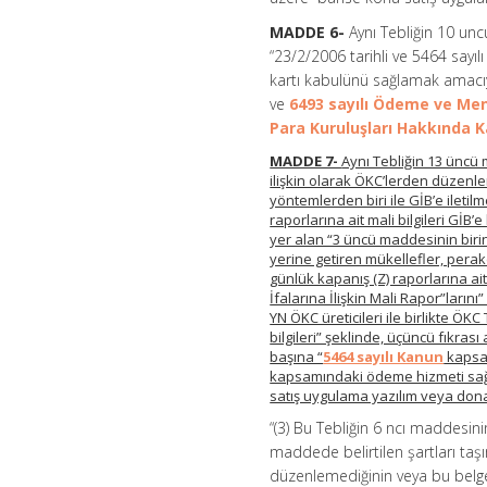
MADDE 6-
Aynı Tebliğin 10 unc
“23/2/2006 tarihli ve 5464 sayı
kartı kabulünü sağlamak amacıyl
ve
6493 sayılı Ödeme ve Me
Para Kuruluşları Hakkında 
MADDE 7-
Aynı Tebliğin 13 üncü 
ilişkin olarak ÖKC’lerden düzenle
yöntemlerden biri ile GİB’e ilet
raporlarına ait mali bilgileri GİB’
yer alan “3 üncü maddesinin birin
yerine getiren mükellefler, perak
günlük kapanış (Z) raporlarına ai
İfalarına İlişkin Mali Rapor”lar
YN ÖKC üreticileri ile birlikte ÖK
bilgileri” şeklinde, üçüncü fıkras
başına “
5464 sayılı Kanun
kapsam
kapsamındaki ödeme hizmeti sağla
satış uygulama yazılım veya donan
“(3) Bu Tebliğin 6 ncı maddesini
maddede belirtilen şartları taş
düzenlemediğinin veya bu belgel