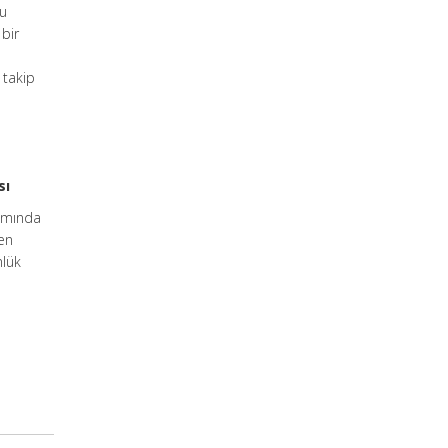
su
bir
i takip
sı
samında
den
nlük