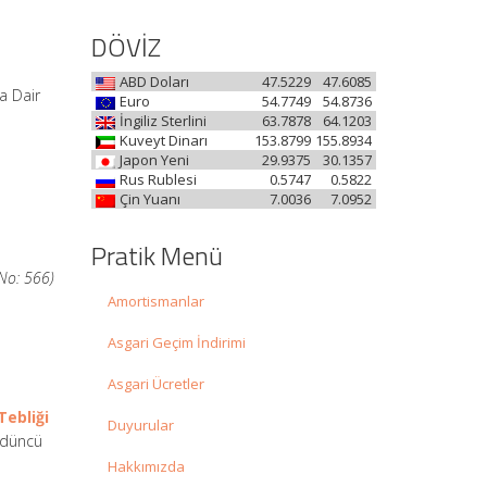
DÖVİZ
ABD Doları
47.5229
47.6085
a Dair
Euro
54.7749
54.8736
İngiliz Sterlini
63.7878
64.1203
Kuveyt Dinarı
153.8799
155.8934
Japon Yeni
29.9375
30.1357
Rus Rublesi
0.5747
0.5822
Çin Yuanı
7.0036
7.0952
Pratik Menü
 No: 566)
Amortismanlar
Asgari Geçim İndirimi
Asgari Ücretler
Tebliği
Duyurular
ördüncü
Hakkımızda