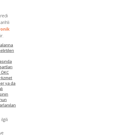
kredi
rihli
ronik
r.
falarına
lirtilen
rasında
şartları
n ÖKC
 Hizmet
ler ya da
li
sinin
anun
arlanılan
lgili
ve