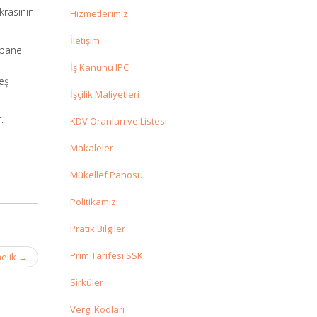
ıkrasının
Hizmetlerimiz
İletişim
paneli
İş Kanunu IPC
neş
İşçilik Maliyetleri
.
KDV Oranları ve Listesi
Makaleler
Mükellef Panosu
Politikamız
Pratik Bilgiler
Prim Tarifesi SSK
melik
→
Sirküler
Vergi Kodları