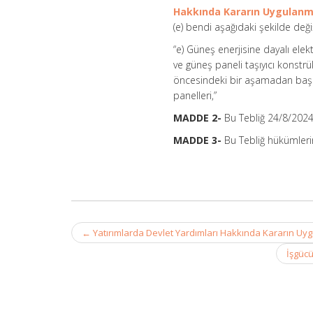
Hakkında Kararın Uygulanmas
(e) bendi aşağıdaki şekilde değişt
“e) Güneş enerjisine dayalı ele
ve güneş paneli taşıyıcı konstr
öncesindeki bir aşamadan başla
panelleri,”
MADDE 2-
Bu Tebliğ 24/8/2024 
MADDE 3-
Bu Tebliğ hükümlerin
Post
←
Yatırımlarda Devlet Yardımları Hakkında Kararın Uygu
navigation
İşgücü