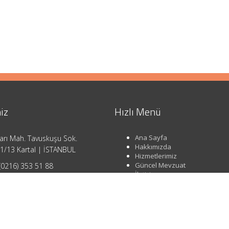
iz
Hızlı Menü
Ana Sayfa
arı Mah. Tavuskuşu Sok.
Hakkımızda
1/13 Kartal | İSTANBUL
Hizmetlerimiz
Güncel Mevzuat
(0216) 353 51 88
İletişim
o@ahsendenetim.com