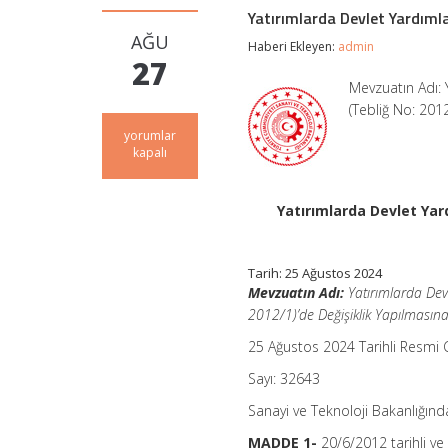
Yatırımlarda Devlet Yardıml
AĞU
Haberi Ekleyen:
admin
27
Mevzuatın Adı: 
(Tebliğ No: 201
Yatırımlarda
yorumlar
Devlet
kapalı
Yardımları
Hakkında
Kararın
Yatırımlarda Devlet Yar
Uygulanmasına
İlişkin
Tebliğ
(No:
Tarih: 25 Ağustos 2024
2024/2)
Mevzuatın Adı:
Yatırımlarda Devl
için
2012/1)’de Değişiklik Yapılmasına
25 Ağustos 2024 Tarihli Resmi
Sayı: 32643
Sanayi ve Teknoloji Bakanlığınd
MADDE 1-
20/6/2012 tarihli v