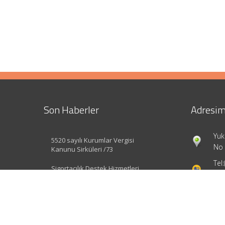
Son Haberler
Adresim
Yuk
5520 sayılı Kurumlar Vergisi
No 
Kanunu Sirküleri /73
Tel:
Sigortacılık Destek Hizmetleri
Yönetmeliği Değişti
inf