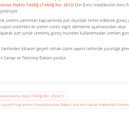
ına İlişkin Tebliğ (Tebliğ No: 2012/1)
’in 8 inci maddesinin ikinci f
irilmiştir.
ktrik üretimi yatırımları kapsamında yurt dışından temin edilecek güneş 
üksiyon sistemleri ile üretim süreci ingot dilimleme aşamasından veya
yarak yurt içinde üretilmiş güneş hücreleri kullanılmadan üretilen gü
tarihinden itibaren geçerli olmak üzere yayımı tarihinde yürürlüğe girer
i Sanayi ve Teknoloji Bakanı yürütür.
lanmasına İlişkin Tebliğ (No: 2024/1)
 Uyum Programının Yürütülmesine İlişkin Usul ve Esaslar Hakkında Yönet