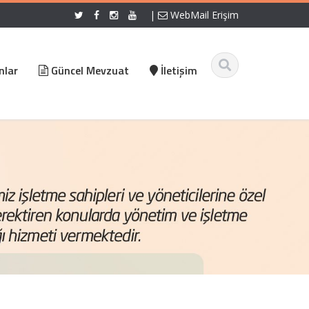
|
WebMail Erişim
nlar
Güncel Mevzuat
İletişim