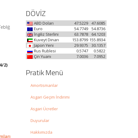
DÖVİZ
ABD Doları
47.5229
47.6085
Tebliğ
Euro
54.7749
54.8736
İngiliz Sterlini
63.7878
64.1203
Kuveyt Dinarı
153.8799
155.8934
Japon Yeni
29.9375
30.1357
Rus Rublesi
0.5747
0.5822
Çin Yuanı
7.0036
7.0952
4/2)
Pratik Menü
Amortismanlar
Asgari Geçim İndirimi
Asgari Ücretler
Duyurular
Hakkımızda
mları