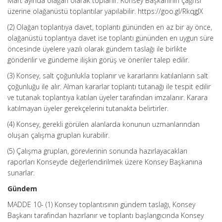
Mart ayında olağan olarak toplanır. Konsey Başkanının çağrısı
üzerine olağanüstü toplantılar yapılabilir. https://goo.gl/RkqgJX
(2) Olağan toplantıya davet, toplantı gününden en az bir ay önce,
olağanüstü toplantıya davet ise toplantı gününden en uygun süre
öncesinde üyelere yazılı olarak gündem taslağı ile birlikte
gönderilir ve gündeme ilişkin görüş ve öneriler talep edilir.
(3) Konsey, salt çoğunlukla toplanır ve kararlarını katılanların salt
çoğunluğu ile alır. Alman kararlar toplantı tutanağı ile tespit edilir
ve tutanak toplantıya katılan üyeler tarafından imzalanır. Karara
katılmayan üyeler gerekçelerini tutanakta belirtirler.
(4) Konsey, gerekli görülen alanlarda konunun uzmanlarından
oluşan çalışma gruplan kurabilir.
(5) Çalışma gruplan, görevlerinin sonunda hazırlayacakları
raporları Konseyde değerlendirilmek üzere Konsey Başkanına
sunarlar.
Gündem
MADDE 10- (1) Konsey toplantısının gündem taslağı, Konsey
Başkanı tarafından hazırlanır ve toplantı başlangıcında Konsey