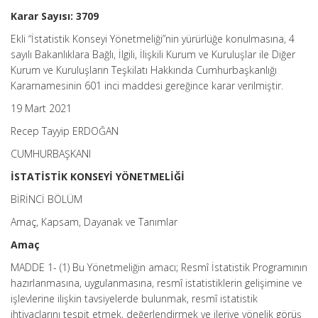
Karar Sayısı: 3709
Ekli “İstatistik Konseyi Yönetmeliği”nin yürürlüğe konulmasına, 4
sayılı Bakanlıklara Bağlı, İlgili, İlişkili Kurum ve Kuruluşlar ile Diğer
Kurum ve Kuruluşların Teşkilatı Hakkında Cumhurbaşkanlığı
Kararnamesinin 601 inci maddesi gereğince karar verilmiştir.
19 Mart 2021
Recep Tayyip ERDOĞAN
CUMHURBAŞKANI
İSTATİSTİK KONSEYİ YÖNETMELİĞİ
BİRİNCİ BÖLÜM
Amaç, Kapsam, Dayanak ve Tanımlar
Amaç
MADDE 1- (1) Bu Yönetmeliğin amacı; Resmî İstatistik Programının
hazırlanmasına, uygulanmasına, resmî istatistiklerin gelişimine ve
işlevlerine ilişkin tavsiyelerde bulunmak, resmî istatistik
ihtiyaçlarını tespit etmek, değerlendirmek ve ileriye yönelik görüş