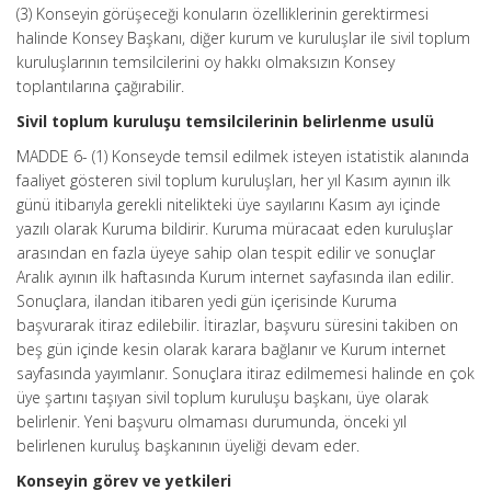
(3) Konseyin görüşeceği konuların özelliklerinin gerektirmesi
halinde Konsey Başkanı, diğer kurum ve kuruluşlar ile sivil toplum
kuruluşlarının temsilcilerini oy hakkı olmaksızın Konsey
toplantılarına çağırabilir.
Sivil toplum kuruluşu temsilcilerinin belirlenme usulü
MADDE 6- (1) Konseyde temsil edilmek isteyen istatistik alanında
faaliyet gösteren sivil toplum kuruluşları, her yıl Kasım ayının ilk
günü itibarıyla gerekli nitelikteki üye sayılarını Kasım ayı içinde
yazılı olarak Kuruma bildirir. Kuruma müracaat eden kuruluşlar
arasından en fazla üyeye sahip olan tespit edilir ve sonuçlar
Aralık ayının ilk haftasında Kurum internet sayfasında ilan edilir.
Sonuçlara, ilandan itibaren yedi gün içerisinde Kuruma
başvurarak itiraz edilebilir. İtirazlar, başvuru süresini takiben on
beş gün içinde kesin olarak karara bağlanır ve Kurum internet
sayfasında yayımlanır. Sonuçlara itiraz edilmemesi halinde en çok
üye şartını taşıyan sivil toplum kuruluşu başkanı, üye olarak
belirlenir. Yeni başvuru olmaması durumunda, önceki yıl
belirlenen kuruluş başkanının üyeliği devam eder.
Konseyin görev ve yetkileri