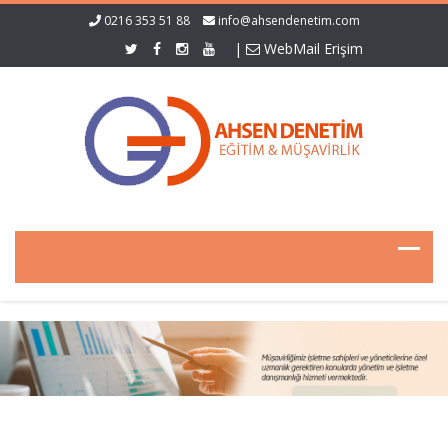
0216 353 51 88
info@ahsendenetim.com
|
WebMail Erişim