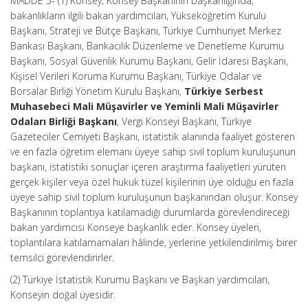
MADDE 5- (1) Konsey; Konsey Başkanının başkanlığında,
bakanlıkların ilgili bakan yardımcıları, Yükseköğretim Kurulu
Başkanı, Strateji ve Bütçe Başkanı, Türkiye Cumhuriyet Merkez
Bankası Başkanı, Bankacılık Düzenleme ve Denetleme Kurumu
Başkanı, Sosyal Güvenlik Kurumu Başkanı, Gelir İdaresi Başkanı,
Kişisel Verileri Koruma Kurumu Başkanı, Türkiye Odalar ve
Borsalar Birliği Yönetim Kurulu Başkanı,
Türkiye Serbest
Muhasebeci Mali Müşavirler ve Yeminli Mali Müşavirler
Odaları Birliği Başkanı
, Vergi Konseyi Başkanı, Türkiye
Gazeteciler Cemiyeti Başkanı, istatistik alanında faaliyet gösteren
ve en fazla öğretim elemanı üyeye sahip sivil toplum kuruluşunun
başkanı, istatistiki sonuçlar içeren araştırma faaliyetleri yürüten
gerçek kişiler veya özel hukuk tüzel kişilerinin üye olduğu en fazla
üyeye sahip sivil toplum kuruluşunun başkanından oluşur. Konsey
Başkanının toplantıya katılamadığı durumlarda görevlendireceği
bakan yardımcısı Konseye başkanlık eder. Konsey üyeleri,
toplantılara katılamamaları hâlinde, yerlerine yetkilendirilmiş birer
temsilci görevlendirirler.
(2) Türkiye İstatistik Kurumu Başkanı ve Başkan yardımcıları,
Konseyin doğal üyesidir.