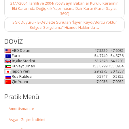
navigation
21/7/2004 Tarihli ve 2004/7668 Sayılı Bakanlar Kurulu Kararının
Eki Kararında Değişiklik Yapılmasına Dair Karar (Karar Sayısı:
3690)
SGK Duyuru – E-Devlette Sunulan “İşyeri Kaydı/Borcu Yoktur
Belgesi Sorgulama” Hizmeti Hakkında
→
DÖVİZ
ABD Doları
47.5229
47.6085
Euro
54.7749
54.8736
İngiliz Sterlini
63.7878
64.1203
Kuveyt Dinarı
153.8799
155.8934
Japon Yeni
29.9375
30.1357
Rus Rublesi
0.5747
0.5822
Çin Yuanı
7.0036
7.0952
Pratik Menü
Amortismanlar
Asgari Geçim İndirimi