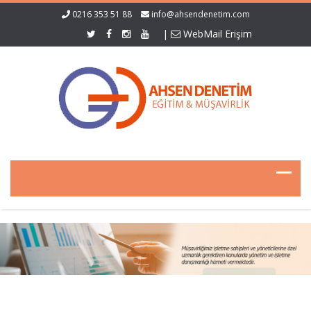
0216 353 51 88
info@ahsendenetim.com
|
WebMail Erişim