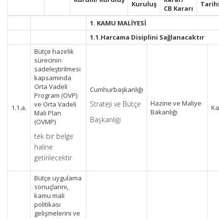
Kuruluş
Tarih
CB
Kararı
1. KAMU MALİYESİ
1.1.Harcama Disiplini Sağlanacaktır
Bütçe hazırlık
sürecinin
sadeleştirilmesi
kapsamında
Orta Vadeli
Cumhurbaşkanlığı
Program (OVP)
Hazine ve Maliye
Strateji ve Bütçe
ve Orta Vadeli
1.1.a.
Ka
Bakanlığı
Mali Plan
Başkanlığı
(OVMP)
tek bir belge
haline
getirilecektir
Bütçe uygulama
sonuçlarını,
kamu mali
politikası
gelişmelerini ve