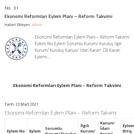
Nis
01
Ekonomi
yorumlar kapalı
Reformları
Ekonomi Reformları Eylem Planı – Reform Takvimi
Eylem
Planı
Haberi Ekleyen:
admin
–
Reform
Ekonomi Reformları Eylem Planı – Reform Takvimi
Takvimi
Eylem No Eylem Sorumlu Kurum/ Kuruluş İlgili
için
Kurum/ Kuruluş Kanun/ İdari Karar/ CB Kararı
Eylemi…
Ekonomi Reformları Eylem Planı – Reform Takvimi
Tarih: 23 Mart 2021
Ekonomi Reformları Eylem Planı – Reform Takvimi
Kanun/
İlgili
Eylem
Sorumlu
İdari
Eylem
No
Eylem
Kurum/
Bitiş
Kurum/
Kuruluş
Karar/