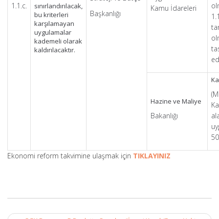
1.1.c.
ol
sınırlandırılacak,
Kamu İdareleri
Başkanlığı
bu kriterleri
1.
karşılamayan
ta
uygulamalar
ol
kademeli olarak
ta
kaldırılacaktır.
ed
Ka
(M
Hazine ve Maliye
Ka
Bakanlığı
al
uy
50
Ekonomi reform takvimine ulaşmak için
TIKLAYINIZ
Post