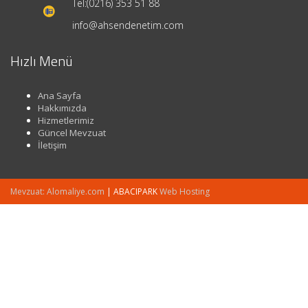
Tel:
(0216) 353 51 88
info@ahsendenetim.com
Hızlı Menü
Ana Sayfa
Hakkımızda
Hizmetlerimiz
Güncel Mevzuat
İletişim
Mevzuat: Alomaliye.com
|
ABACIPARK
Web Hosting