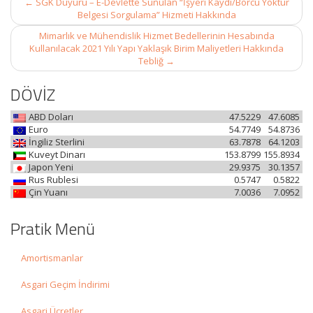
←
SGK Duyuru – E-Devlette Sunulan “İşyeri Kaydı/Borcu Yoktur
navigation
Belgesi Sorgulama” Hizmeti Hakkında
Mimarlık ve Mühendislik Hizmet Bedellerinin Hesabında
Kullanılacak 2021 Yılı Yapı Yaklaşık Birim Maliyetleri Hakkında
Tebliğ
→
DÖVİZ
ABD Doları
47.5229
47.6085
Euro
54.7749
54.8736
İngiliz Sterlini
63.7878
64.1203
Kuveyt Dinarı
153.8799
155.8934
Japon Yeni
29.9375
30.1357
Rus Rublesi
0.5747
0.5822
Çin Yuanı
7.0036
7.0952
Pratik Menü
Amortismanlar
Asgari Geçim İndirimi
Asgari Ücretler