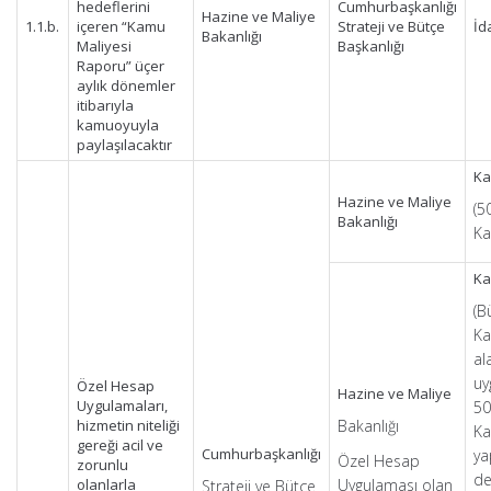
hedeflerini
Cumhurbaşkanlığı
Hazine ve Maliye
1.1.b.
içeren “Kamu
Strateji ve Bütçe
İd
Bakanlığı
Maliyesi
Başkanlığı
Raporu” üçer
aylık dönemler
itibarıyla
kamuoyuyla
paylaşılacaktır
Ka
Hazine ve Maliye
(5
Bakanlığı
Ka
Ka
(B
Ka
al
uy
Özel Hesap
Hazine ve Maliye
Uygulamaları,
50
hizmetin niteliği
Bakanlığı
K
gereği acil ve
Cumhurbaşkanlığı
ya
Özel Hesap
zorunlu
de
olanlarla
Uygulaması olan
Strateji ve Bütçe