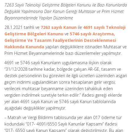
7263 Sayılı Teknoloji Geliştirme Bölgeleri Kanunu ile Bazı Kanunlarda
Değişiklik Yapılmasına Dair Kanun Gereği Muhtasar ve Prim Hizmet
Beyannamelerinde Yapılan Düzenleme
28.1.2021 tarihli ve
7263 sayılı Kanun
ile
4691 sayılı Teknoloji
Geliştirme Bölgeleri Kanunu
ve
5746 sayılı Araştırma,
Geliştirme Ve Tasarım Faaliyetlerinin Desteklenmesi
Hakkında Kanunda
yapılan değişikliklere istinaden Muhtasar ve
Prim Hizmet Beyannamelerinde bazı düzenlemeler yapılmıştır.
4691 ve 5746 sayılı Kanunların uygulamasına ilişkin olarak
“31/12/2028 tarihine kadar, bölgede çalışan AR-GE, tasarım ve
destek personelinin bu görevleri ile ilgili ücretleri üzerinden asgari
geçim indirimi uygulandıktan sonra hesaplanan gelir vergisi;
verilecek muhtasar beyanname üzerinden tahakkuk eden
vergiden indirilmek suretiyle terkin edilir.” ifadesi gereği eklerde
yer alan 4691 sayılı Kanun ve 5746 sayılı Kanun tablolarında
aşağıdaki değişiklikler yapılmıştır.
– Matrah ve Vergi Bildirimi tablosunda yer alan 017 ödeme tür
kodundaki “017- 4691/6550 Sayılı Kanunlar Kapsamı” ifadesi
“017- 6550 sayılı Kanun Kapsamı” olarak değiştirilmiştir. Bu alan