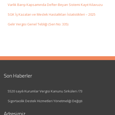
Varlık Barışı Kapsamında Defter-Beyan Sistemi Kayıt Kılavuzu
SGK İş Kazaları ve Meslek Hastalıkları İstatistikleri – 2025
Gelir Vergisi Genel Tebliği (Seri No: 335)
Son Haberler
5520 sayılı Kurumlar Vergisi Kanunu Sirküleri /73
Sigortacılık Destek Hizmetleri Yönetmeliği Değişti
Adresimiz