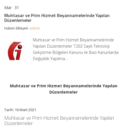
Mar
31
Muhtasar
yorumlar kapalı
ve
Muhtasar ve Prim Hizmet Beyannamelerinde Yapılan
Prim
Düzenlemeler
Hizmet
Beyannamelerinde
Haberi Ekleyen:
admin
Yapılan
Düzenlemeler
Muhtasar ve Prim Hizmet Beyannamelerinde
için
Yapılan Düzenlemeler 7263 Sayılı Teknoloji
Geliştirme Bölgeleri Kanunu ile Bazı Kanunlarda
Değişiklik Yapılma…
Muhtasar ve Prim Hizmet Beyannamelerinde Yapılan
Düzenlemeler
Tarih: 16 Mart 2021
Muhtasar ve Prim Hizmet Beyannamelerinde Yapılan
Düzenlemeler