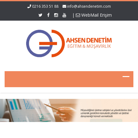
0216 353 51 88
info@ahsendenetim.com
|
WebMail Erişim