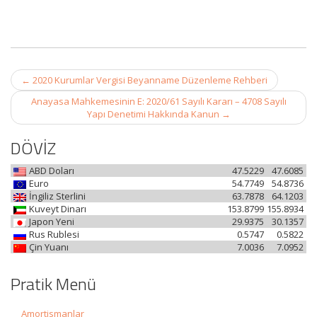
Post
←
2020 Kurumlar Vergisi Beyanname Düzenleme Rehberi
navigation
Anayasa Mahkemesinin E: 2020/61 Sayılı Kararı – 4708 Sayılı
Yapı Denetimi Hakkında Kanun
→
DÖVİZ
ABD Doları
47.5229
47.6085
Euro
54.7749
54.8736
İngiliz Sterlini
63.7878
64.1203
Kuveyt Dinarı
153.8799
155.8934
Japon Yeni
29.9375
30.1357
Rus Rublesi
0.5747
0.5822
Çin Yuanı
7.0036
7.0952
Pratik Menü
Amortismanlar