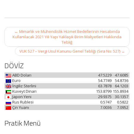
Post
←
Mimarlık ve Mühendislik Hizmet Bedellerinin Hesabında
navigation
Kullanılacak 2021 Yılı Yapı Yaklaşık Birim Maliyetleri Hakkında
Tebliğ
VUK 527 – Vergi Usul Kanunu Genel Tebliği (Sıra No: 527)
→
DÖVİZ
ABD Doları
47.5229
47.6085
Euro
54.7749
54.8736
İngiliz Sterlini
63.7878
64.1203
Kuveyt Dinarı
153.8799
155.8934
Japon Yeni
29.9375
30.1357
Rus Rublesi
0.5747
0.5822
Çin Yuanı
7.0036
7.0952
Pratik Menü