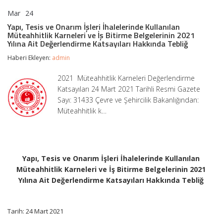
Mar
24
Yapı,
yorumlar kapalı
Tesis
Yapı, Tesis ve Onarım İşleri İhalelerinde Kullanılan
ve
Müteahhitlik Karneleri ve İş Bitirme Belgelerinin 2021
Onarım
Yılına Ait Değerlendirme Katsayıları Hakkında Tebliğ
İşleri
İhalelerinde
Haberi Ekleyen:
admin
Kullanılan
Müteahhitlik
2021 Müteahhitlik Karneleri Değerlendirme
Karneleri
Katsayıları 24 Mart 2021 Tarihli Resmi Gazete
ve
İş
Sayı: 31433 Çevre ve Şehircilik Bakanlığından:
Bitirme
Müteahhitlik k…
Belgelerinin
2021
Yılına
Ait
Değerlendirme
Katsayıları
Yapı, Tesis ve Onarım İşleri İhalelerinde Kullanılan
Hakkında
Müteahhitlik Karneleri ve İş Bitirme Belgelerinin 2021
Tebliğ
Yılına Ait Değerlendirme Katsayıları Hakkında Tebliğ
için
Tarih: 24 Mart 2021