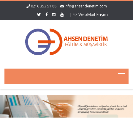
0216 353 51 88
info@ahsendenetim.com
|
WebMail Erişim