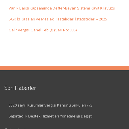
Varlık Barışı Kapsamında Defter-Beyan Sistemi Kayıt Kılavuzu
SGK İş Kazaları ve Meslek Hastalıkları İstatistikleri – 2025
Gelir Vergisi Genel Tebliği (Seri No: 335)
Son Haberler
5520 sayılı Kurumlar Vergisi Kanunu Sirküleri /73
Sigortacılık Destek Hizmetleri Yönetmeliği Değişti