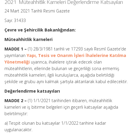
2021 Müteahhitlik Karneleri Değerlendirme Katsayıları
24 Mart 2021 Tarihli Resmi Gazete
Sayı: 31433
Çevre ve Şehircilik Bakanlığından:
Müteahhitlik karneleri
MADDE 1 –
(1) 28/3/1981 tarihli ve 17293 sayılı Resmî Gazete’de
yayımlanan
Yapı, Tesis ve Onarım İşleri İhalelerine Katılma
Yönetmeliği
uyarınca, ihalelere iştirak edecek olan
müteahhitlerin, ellerinde bulunan ve geçerliliği sona ermemiş
müteahhitlik karneleri, ilgili kuruluşlarca, aşağıda belirtildiği
şekilde ve grubu aynı kalmak şartıyla aktarılarak kabul edilecektir.
Değerlendirme katsayıları
MADDE 2 –
(1) 1/1/2021 tarihinden itibaren, müteahhitlik
karneleri ve iş bitirme belgeleri için geçerli katsayılar aşağıda
belirtilmiştir:
a) Tespit olunan bu katsayılar 1/1/2022 tarihine kadar
uygulanacaktır.