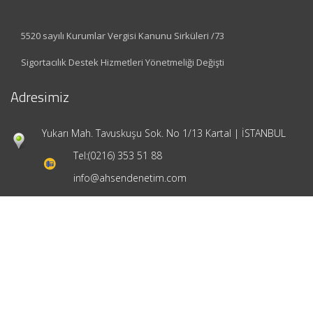
5520 sayılı Kurumlar Vergisi Kanunu Sirküleri /73
Sigortacılık Destek Hizmetleri Yönetmeliği Değişti
Adresimiz
Yukarı Mah. Tavuskuşu Sok. No 1/13 Kartal | İSTANBUL
Tel:
(0216) 353 51 88
info@ahsendenetim.com
Hızlı Menü
Ana Sayfa
Hakkımızda
Hizmetlerimiz
Güncel Mevzuat
İletişim