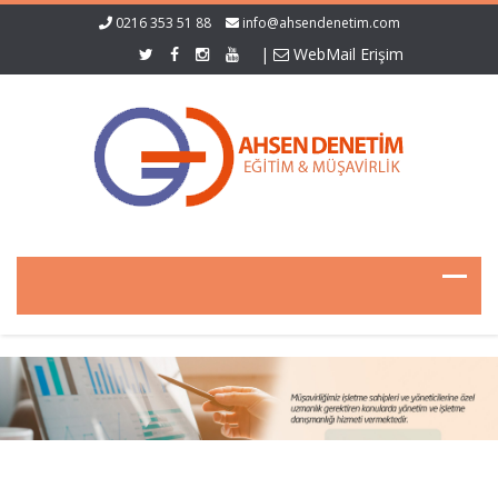
0216 353 51 88
info@ahsendenetim.com
|
WebMail Erişim