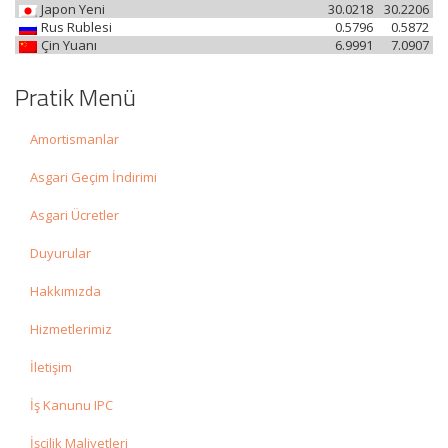
Japon Yeni
30.0218
30.2206
Rus Rublesi
0.5796
0.5872
Çin Yuanı
6.9991
7.0907
Pratik Menü
Amortismanlar
Asgari Geçim İndirimi
Asgari Ücretler
Duyurular
Hakkımızda
Hizmetlerimiz
İletişim
İş Kanunu IPC
İşçilik Maliyetleri