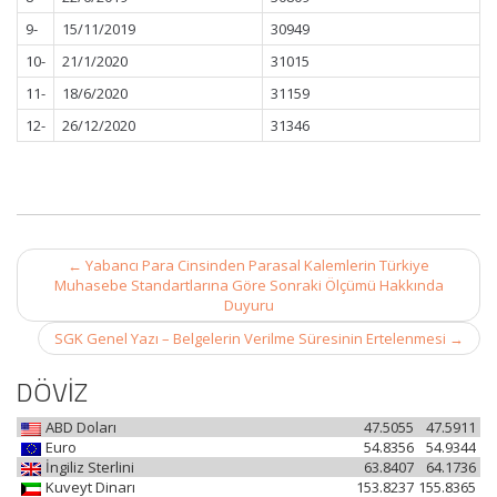
9-
15/11/2019
30949
10-
21/1/2020
31015
11-
18/6/2020
31159
12-
26/12/2020
31346
Post
←
Yabancı Para Cinsinden Parasal Kalemlerin Türkiye
navigation
Muhasebe Standartlarına Göre Sonraki Ölçümü Hakkında
Duyuru
SGK Genel Yazı – Belgelerin Verilme Süresinin Ertelenmesi
→
DÖVİZ
ABD Doları
47.5055
47.5911
Euro
54.8356
54.9344
İngiliz Sterlini
63.8407
64.1736
Kuveyt Dinarı
153.8237
155.8365