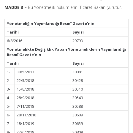
MADDE 3 –
Bu Yönetmelik hükümlerini Ticaret Bakanı yürütür.
Yönetmeliğin Yayımlandığı Resmî Gazete’nin
Tarihi
Sayısı
6/8/2016
29793
Yönetmelikte Değişiklik Yapan Yönetmeliklerin Yayımlandığı
Resmî Gazete’nin
Tarihi
Sayısı
1-
30/5/2017
30081
2-
22/5/2018
30428
3-
15/8/2018
30510
4-
28/9/2018
30549
5-
7/11/2018
30588
6-
28/11/2018
30609
7-
18/1/2019
30659
8-
22/6/2019
30809