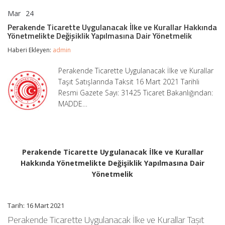
Mar
24
Perakende
yorumlar kapalı
Ticarette
Perakende Ticarette Uygulanacak İlke ve Kurallar Hakkında
Uygulanacak
Yönetmelikte Değişiklik Yapılmasına Dair Yönetmelik
İlke
ve
Haberi Ekleyen:
admin
Kurallar
Hakkında
Perakende Ticarette Uygulanacak İlke ve Kurallar
Yönetmelikte
Taşıt Satışlarında Taksit 16 Mart 2021 Tarihli
Değişiklik
Yapılmasına
Resmi Gazete Sayı: 31425 Ticaret Bakanlığından:
Dair
MADDE…
Yönetmelik
için
Perakende Ticarette Uygulanacak İlke ve Kurallar
Hakkında Yönetmelikte Değişiklik Yapılmasına Dair
Yönetmelik
Tarih: 16 Mart 2021
Perakende Ticarette Uygulanacak İlke ve Kurallar Taşıt