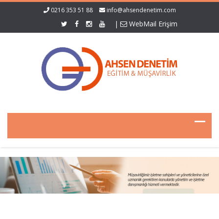
0216 353 51 88
info@ahsendenetim.com
|
WebMail Erişim