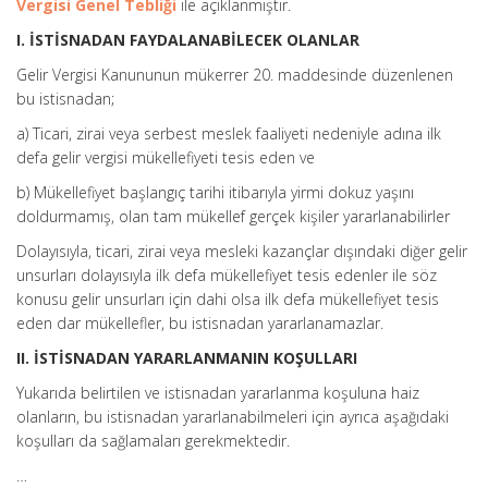
Vergisi Genel Tebliği
ile açıklanmıştır.
I. İSTİSNADAN FAYDALANABİLECEK OLANLAR
Gelir Vergisi Kanununun mükerrer 20. maddesinde düzenlenen
bu istisnadan;
a) Ticari, zirai veya serbest meslek faaliyeti nedeniyle adına ilk
defa gelir vergisi mükellefiyeti tesis eden ve
b) Mükellefiyet başlangıç tarihi itibarıyla yirmi dokuz yaşını
doldurmamış, olan tam mükellef gerçek kişiler yararlanabilirler
Dolayısıyla, ticari, zirai veya mesleki kazançlar dışındaki diğer gelir
unsurları dolayısıyla ilk defa mükellefiyet tesis edenler ile söz
konusu gelir unsurları için dahi olsa ilk defa mükellefiyet tesis
eden dar mükellefler, bu istisnadan yararlanamazlar.
II. İSTİSNADAN YARARLANMANIN KOŞULLARI
Yukarıda belirtilen ve istisnadan yararlanma koşuluna haiz
olanların, bu istisnadan yararlanabilmeleri için ayrıca aşağıdaki
koşulları da sağlamaları gerekmektedir.
…