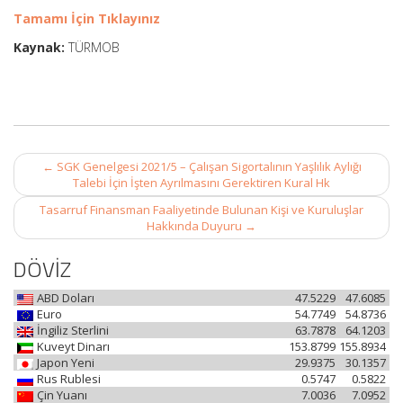
Tamamı İçin Tıklayınız
Kaynak:
TÜRMOB
Post
←
SGK Genelgesi 2021/5 – Çalışan Sigortalının Yaşlılık Aylığı
navigation
Talebi İçin İşten Ayrılmasını Gerektiren Kural Hk
Tasarruf Finansman Faaliyetinde Bulunan Kişi ve Kuruluşlar
Hakkında Duyuru
→
DÖVİZ
ABD Doları
47.5229
47.6085
Euro
54.7749
54.8736
İngiliz Sterlini
63.7878
64.1203
Kuveyt Dinarı
153.8799
155.8934
Japon Yeni
29.9375
30.1357
Rus Rublesi
0.5747
0.5822
Çin Yuanı
7.0036
7.0952