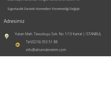
Sigortacılık Destek Hizmetleri Yönetmeliği Değişti
Adresimiz
Yukarı Mah. Tavuskuşu Sok. No 1/13 Kartal | İSTANBUL
Tel:
(0216) 353 51 88
info@ahsendenetim.com
Hızlı Menü
Ana Sayfa
Hakkımızda
Hizmetlerimiz
Güncel Mevzuat
İletişim
Mevzuat: Alomaliye.com
|
ABACIPARK
Web Hosting