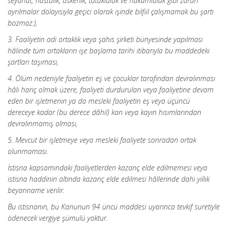
seyahat, hastalık, askerlik, tutukluluk ve hükümlülük gibi zaruri
ayrılmalar dolayısıyla geçici olarak işinde bilfiil çalışmamak bu şartı
bozmaz.),
3. Faaliyetin adi ortaklık veya şahıs şirketi bünyesinde yapılması
hâlinde tüm ortakların işe başlama tarihi itibarıyla bu maddedeki
şartları taşıması,
4. Ölüm nedeniyle faaliyetin eş ve çocuklar tarafından devralınması
hâli hariç olmak üzere, faaliyeti durdurulan veya faaliyetine devam
eden bir işletmenin ya da mesleki faaliyetin eş veya üçüncü
dereceye
kadar (bu derece dâhil) kan veya kayın hısımlarından
devralınmamış olması,
5. Mevcut bir işletmeye veya mesleki faaliyete sonradan ortak
olunmaması.
İstisna kapsamındaki faaliyetlerden kazanç elde edilmemesi veya
istisna haddinin altında kazanç elde edilmesi hâllerinde dahi yıllık
beyanname verilir.
Bu istisnanın, bu Kanunun 94 üncü maddesi uyarınca tevkif suretiyle
ödenecek vergiye şümulü yoktur.