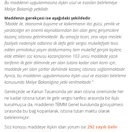
Bu maddenin uygulanmasına ilişkin usul ve esasları belirlemeye
Maliye Bakanlığı yetkilidir.
Maddenin gerekçesi ise aşağıdaki şekildedir.
“Madde ile, ekonomik büyüme ve kalkınmanın itici gücü, yenilik ve
yaratıcılığın en önemli kaynaklarından biri olan genç girişimcilere
kazanç istisnası getirilmektedir. Bu amaçla ticari, zirai veya mesleki
faaliyeti nedeniyle adlarına ilk defa gelir vergisi mükellefiyeti tesis
edilen yirmidokuz yaşını doldurmamış tam mükellef gerçek kişilere,
elde ettikleri söz konusu kazançlarının 103 üncü
maddede yazılı
tarifenin ilk gelir diliminde yer alan tutara kadar olan kısmı için,
maddede yer alan şartlar dahilinde kazanç istisnası sağlanmaktadır.
Ayrıca, bu maddenin uygulanmasına ilişkin usul ve esasları belirleme
konusunda Maliye Bakanlığına yetki verilmektedir.”
Gerekçede ve Kanun Tasarısında yer alan istisna önerisinde her
ne kadar istisna tutarı ile gelir vergisi tarifesi arasında bir ilişki
kurulmuşsa da, maddenin TBMM Genel kurulunda görüşülmesi
sırasında bu bağ koparılarak, istisna tutarı maktu olarak
belirlenmiştir.
Söz konusu maddeye ilişkin idari yorum ise
292 sayılı Gelir