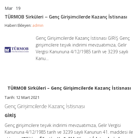
Mar
19
TÜRMOB
yorumlar kapalı
Sirküleri
TÜRMOB Sirküleri – Genç Girişimcilerde Kazanç İstisnası
–
Genç
Haberi Ekleyen:
admin
Girişimcilerde
Kazanç
Genç Girişimcilerde Kazanç İstisnası GİRİŞ Genç
İstisnası
girişimcilere teşvik indirimi mevzuatımıza, Gelir
için
Vergisi Kanununa 4/12/1985 tarih ve 3239 sayılı
Kanu…
TÜRMOB Sirküleri – Genç Girişimcilerde Kazanç İstisnası
Tarih: 12 Mart 2021
Genç Girişimcilerde Kazanç İstisnası
GİRİŞ
Genç girişimcilere teşvik indirimi mevzuatımıza, Gelir Vergisi
Kanununa 4/12/1985 tarih ve 3239 sayılı Kanunun 41. maddesi ile