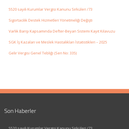
5520 sayılı Kurumlar Vergisi Kanunu Sirküleri /73
Sigortacılık Destek Hizmetleri Yönetmeliği Değişti
Varlık Barışı Kapsamında Defter-Beyan Sistemi Kayıt Kılavuzu
SGK İş Kazaları ve Meslek Hastalıkları İstatistikleri – 2025
Gelir Vergisi Genel Tebliği (Seri No: 335)
Son Haberler
5520 sayılı Kurumlar Vergisi Kanunu Sirküleri /73