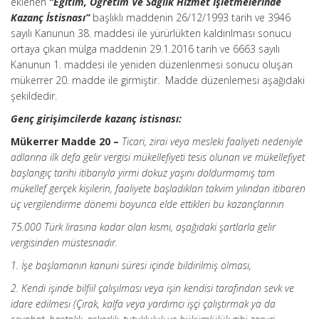
eklenen
“Eğitim, Öğretim Ve Sağlık Hizmet İşletmelerinde
Kazanç İstisnası”
başlıklı maddenin 26/12/1993 tarih ve 3946
sayılı Kanunun 38. maddesi ile yürürlükten kaldırılması sonucu
ortaya çıkan mülga maddenin 29.1.2016 tarih ve 6663 sayılı
Kanunun 1. maddesi ile yeniden düzenlenmesi sonucu oluşan
mükerrer 20. madde ile girmiştir. Madde düzenlemesi aşağıdaki
şekildedir.
Genç girişimcilerde kazanç istisnası:
Mükerrer Madde 20 –
Ticari, zirai veya mesleki faaliyeti nedeniyle
adlarına ilk defa gelir vergisi mükellefiyeti tesis olunan ve mükellefiyet
başlangıç tarihi itibarıyla yirmi dokuz yaşını doldurmamış tam
mükellef gerçek kişilerin, faaliyete başladıkları takvim yılından itibaren
üç
vergilendirme dönemi boyunca elde ettikleri bu kazançlarının
75.000 Türk lirasına kadar olan kısmı, aşağıdaki şartlarla gelir
vergisinden müstesnadır.
1. İşe başlamanın kanuni süresi içinde bildirilmiş olması,
2. Kendi işinde bilfiil çalışılması veya işin kendisi tarafından sevk ve
idare edilmesi (Çırak, kalfa veya yardımcı işçi çalıştırmak ya da