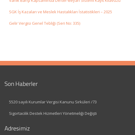
Varlık Barışı Kapsamında Defter-Beyan Sistemi Kayıt Kılavuzu
SGK İş Kazaları ve Meslek Hastalıkları İstatistikleri – 2025
Gelir Vergisi Genel Tebliği (Seri No: 335)
Son Haberler
5520 sayılı Kurumlar Vergisi Kanunu Sirküleri /73
Sigortacılık Destek Hizmetleri Yönetmeliği Değişti
Adresimiz