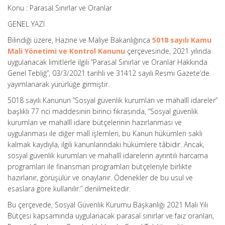
Konu : Parasal Sınırlar ve Oranlar
GENEL YAZI
Bilindiği üzere, Hazine ve Maliye Bakanlığınca
5018 sayılı Kamu
Mali Yönetimi ve Kontrol Kanunu
çerçevesinde, 2021 yılında
uygulanacak limitlerle ilgili “Parasal Sınırlar ve Oranlar Hakkında
Genel Tebliğ”, 03/3/2021 tarihli ve 31412 sayılı Resmi Gazete’de
yayımlanarak yürürlüğe girmiştir.
5018 sayılı Kanunun “Sosyal güvenlik kurumları ve mahallî idareler”
başlıklı 77 nci maddesinin birinci fıkrasında, “Sosyal güvenlik
kurumları ve mahallî idare bütçelerinin hazırlanması ve
uygulanması ile diğer malî işlemleri, bu Kanun hükümleri saklı
kalmak kaydıyla, ilgili kanunlarındaki hükümlere tâbidir. Ancak,
sosyal güvenlik kurumları ve mahallî idarelerin ayrıntılı harcama
programları ile finansman programları bütçeleriyle birlikte
hazırlanır, görüşülür ve onaylanır. Ödenekler de bu usul ve
esaslara göre kullanılır.” denilmektedir.
Bu çerçevede, Sosyal Güvenlik Kurumu Başkanlığı 2021 Mali Yılı
Bütçesi kapsamında uygulanacak parasal sınırlar ve faiz oranları,