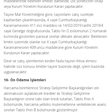
maddelerinde belirtilen limitler dahilinde, üst yöneticinin onayı
veya Kurum Yönetim Kurulunun Kararı yapılacaktır.
Taşınır Mal Yönetmeliğine göre, taşınırların satış suretiyle
kayıtlardan çıkarılmasında, 4 sayılı Cumhurbaşkanlığı
Kararnamesinin 411 inci maddesi ve 14/02/2019 tarihli 2019/4
sayılı Genelge doğrultusunda, Tablo I’in Ğ bölümünün 2 numaralı
kısmında gösterilen parasal sınırlar dikkate alınacaktır. Belirlenen
limitin üzerinde olanlar ise 4 sayılı Cumhurbaşkanlığı
Kararnamesinin 409 uncu maddesine göre Kurum Yönetim
Kurulunun Kararı yapılacaktır.
Devir ve satış işlemlerinin birden fazla taşınırı ihtiva etmesi
halinde söz konusu limitler taşınır bazında değil, işlem bazında
uygulanacaktır.
10- Ön Ödeme İşlemleri
Harcama birimlerince Strateji Geliştirme Başkanlığından izin
alınmaksızın açılabilecek krediler ile Strateji Geliştirme
Başkanlığının iznine tabi olan kredi tutarları, Tablo II’nin A
bölümünde, harcama yetkilisi mutemetlerine verilebilecek avans
sınırları Tablo II’nin B bölümünde gösterilmiştir.