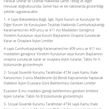
Parasal Sınırlar ve Oranlar Hakkında Genel Tebliğ ve diğer
mevzuat doğrultusunda, Genel Yazı ve eki tablolarda gösterildiği
şekilde uygulanacaktır.
1- 4 Sayılı Bakanlıklara Bağlı, İlgili, İlişkili Kurum ve Kuruluşlar İle
Diğer Kurum Ve Kuruluşların Teşkilatı Hakkında Cumhurbaşkanlığı
Kararnamesi’nin 409 uncu ve 411 inci Maddeleri Gereğince
Yönetim Kurulunun veya Kurum Başkanının Onayına Sunulacak
Karar ve Onaylara İlişkin Limitler
4 sayılı Cumhurbaşkanlığı Kararnamesi’nin 409 uncu ve 411 inci
maddeleri gereğince Yönetim Kurulunun veya Kurum Başkanının
onayına sunulacak karar ve onaylara ilişkin tutarlar, Tablo I’in A
bölümünde gösterilmiştir.
2- Sosyal Güvenlik Kurumu Tarafından 4734 sayılı Kamu İhale
Kanunu’nun 3 üncü Maddesinin (b) Bendi Kapsamında Yapılacak
İhalelere İlişkin Esaslara Göre Belirlenmesi Gereken Limitler
Esasların 8 inci maddesi gereği belirlenmesi gereken limitlere
ilişkin tutarlar, Tablo I’in B bölümünde gösterilmiştir.
3- Sosyal Güvenlik Kurumu Tarafından 4734 sayılı Kamu İhale