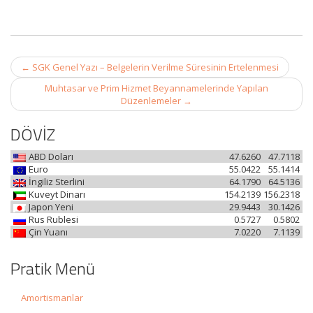
Post
←
SGK Genel Yazı – Belgelerin Verilme Süresinin Ertelenmesi
navigation
Muhtasar ve Prim Hizmet Beyannamelerinde Yapılan
Düzenlemeler
→
DÖVİZ
ABD Doları
47.6260
47.7118
Euro
55.0422
55.1414
İngiliz Sterlini
64.1790
64.5136
Kuveyt Dinarı
154.2139
156.2318
Japon Yeni
29.9443
30.1426
Rus Rublesi
0.5727
0.5802
Çin Yuanı
7.0220
7.1139
Pratik Menü
Amortismanlar