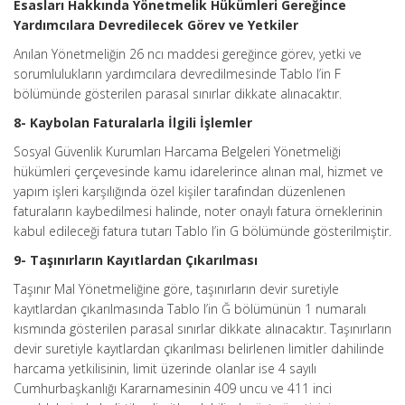
Esasları Hakkında Yönetmelik Hükümleri Gereğince
Yardımcılara Devredilecek Görev ve Yetkiler
Anılan Yönetmeliğin 26 ncı maddesi gereğince görev, yetki ve
sorumlulukların yardımcılara devredilmesinde Tablo I’in F
bölümünde gösterilen parasal sınırlar dikkate alınacaktır.
8- Kaybolan Faturalarla İlgili İşlemler
Sosyal Güvenlik Kurumları Harcama Belgeleri Yönetmeliği
hükümleri çerçevesinde kamu idarelerince alınan mal, hizmet ve
yapım işleri karşılığında özel kişiler tarafından düzenlenen
faturaların kaybedilmesi halinde, noter onaylı fatura örneklerinin
kabul edileceği fatura tutarı Tablo I’in G bölümünde gösterilmiştir.
9- Taşınırların Kayıtlardan Çıkarılması
Taşınır Mal Yönetmeliğine göre, taşınırların devir suretiyle
kayıtlardan çıkarılmasında Tablo I’in Ğ bölümünün 1 numaralı
kısmında gösterilen parasal sınırlar dikkate alınacaktır. Taşınırların
devir suretiyle kayıtlardan çıkarılması belirlenen limitler dahilinde
harcama yetkilisinin, limit üzerinde olanlar ise 4 sayılı
Cumhurbaşkanlığı Kararnamesinin 409 uncu ve 411 inci