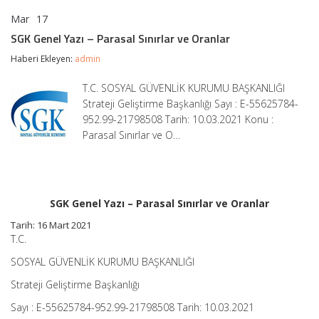
Mar
17
SGK
yorumlar kapalı
Genel
SGK Genel Yazı – Parasal Sınırlar ve Oranlar
Yazı
–
Haberi Ekleyen:
admin
Parasal
Sınırlar
T.C. SOSYAL GÜVENLİK KURUMU BAŞKANLIĞI
ve
Strateji Geliştirme Başkanlığı Sayı : E-55625784-
Oranlar
için
952.99-21798508 Tarih: 10.03.2021 Konu :
Parasal Sınırlar ve O…
SGK Genel Yazı – Parasal Sınırlar ve Oranlar
Tarih: 16 Mart 2021
T.C.
SOSYAL GÜVENLİK KURUMU BAŞKANLIĞI
Strateji Geliştirme Başkanlığı
Sayı : E-55625784-952.99-21798508 Tarih: 10.03.2021