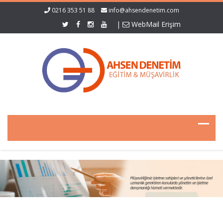
0216 353 51 88
info@ahsendenetim.com
|
WebMail Erişim