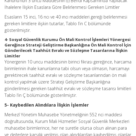
Kanunu’nun 3 üncü Maddesinin (f) Bendi Kapsamında Yapılacak
İhalelere İlişkin Esaslara Göre Belirlenmesi Gereken Limitler
Esasların 15 inci, 16 ncı ve 40 ıncı maddeleri gereği belirlenmesi
gereken limitlere ilişkin tutarlar, Tablo I’in C bölümünde
gösterilmiştir.
4- Sosyal Güvenlik Kurumu Ön Mali Kontrol İşlemleri Yönergesi
Gereğince Strateji Geliştirme Başkanlığına Ön Mali Kontrol İçin
Gönderilecek Taahhüt Evrakı ve Sözleşme Tasarılarına İlişkin
Limitler
Yönergenin 10 uncu maddesinin birinci fıkrası gereğince, harcama
birimlerinin ihale kanunlarına tabi olsun veya olmasın, harcamayı
gerektirecek taahhüt evrakı ve sözleşme tasarılarından ön mali
kontrol yapılmak üzere Strateji Geliştirme Başkanlığına
gönderilmesi gereken taahhüt evrakı ve sözleşme tasarısı limitleri
Tablo I’in Ç bölümünde gösterilmiştir.
5- Kaybedilen Alındılara İlişkin İşlemler
Merkezî Yönetim Muhasebe Yönetmeliğinin 552 nci maddesi
doğrultusunda, Kurum Mali Hizmetler Sosyal Güvenlik Merkezleri
muhasebe birimlerince, her ne suretle olursa olsun alınan para
ve değerlere karşılık verilmiş olan alındılardan kaybedilmiş olanlar