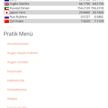
İngiliz Sterlini
64.1790
64.5136
Kuveyt Dinarı
154.2139
156.2318
Japon Yeni
29.9443
30.1426
Rus Rublesi
0.5727
0.5802
Çin Yuanı
7.0220
7.1139
Pratik Menü
Amortismanlar
Asgari Geçim İndirimi
Asgari Ücretler
Duyurular
Hakkımızda
Hizmetlerimiz
İletişim
İş Kanunu IPC