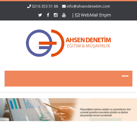
0216 353 51 88
info@ahsendenetim.com
|
WebMail Erişim