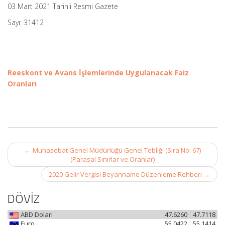
03 Mart 2021 Tarihli Resmi Gazete
Sayı: 31412
Reeskont ve Avans İşlemlerinde Uygulanacak Faiz
Oranları
Post
←
Muhasebat Genel Müdürlüğü Genel Tebliği (Sıra No: 67)
navigation
(Parasal Sınırlar ve Oranlar)
2020 Gelir Vergisi Beyanname Düzenleme Rehberi
→
DÖVİZ
ABD Doları
47.6260
47.7118
Euro
55.0422
55.1414