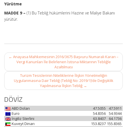
Yürütme
MADDE 9 –
(1) Bu Tebliğ hükümlerini Hazine ve Maliye Bakanı
yürütür.
Post
←
Anayasa Mahkemesinin 2016/3675 Başvuru Numaralı Kararı –
navigation
Vergi Kanunları İle Belirlenen İstisna Miktarının Tebliğle
Azaltılması
Turizm Tesislerinin Niteliklerine İlişkin Yönetmeliğin
Uygulanmasına Dair Tebliğ (Tebliğ No: 2019/1)’de Değişiklik
Yapılmasına İlişkin Tebliğ
→
DÖVİZ
ABD Doları
47.5055
47.5911
Euro
54.8356
54.9344
İngiliz Sterlini
63.8407
64.1736
Kuveyt Dinarı
153.8237
155.8365