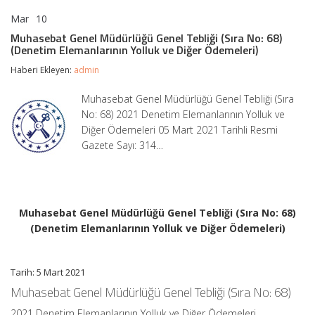
Mar
10
Muhasebat
yorumlar kapalı
Genel
Muhasebat Genel Müdürlüğü Genel Tebliği (Sıra No: 68)
Müdürlüğü
(Denetim Elemanlarının Yolluk ve Diğer Ödemeleri)
Genel
Tebliği
Haberi Ekleyen:
admin
(Sıra
No:
Muhasebat Genel Müdürlüğü Genel Tebliği (Sıra
68)
No: 68) 2021 Denetim Elemanlarının Yolluk ve
(Denetim
Elemanlarının
Diğer Ödemeleri 05 Mart 2021 Tarihli Resmi
Yolluk
Gazete Sayı: 314…
ve
Diğer
Ödemeleri)
için
Muhasebat Genel Müdürlüğü Genel Tebliği (Sıra No: 68)
(Denetim Elemanlarının Yolluk ve Diğer Ödemeleri)
Tarih: 5 Mart 2021
Muhasebat Genel Müdürlüğü Genel Tebliği (Sıra No: 68)
2021 Denetim Elemanlarının Yolluk ve Diğer Ödemeleri