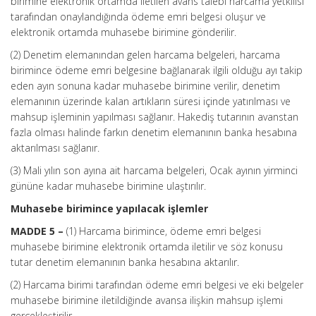
birimine elektronik ortamda iletilen avans talebi harcama yetkilisi
tarafından onaylandığında ödeme emri belgesi oluşur ve
elektronik ortamda muhasebe birimine gönderilir.
(2) Denetim elemanından gelen harcama belgeleri, harcama
birimince ödeme emri belgesine bağlanarak ilgili olduğu ayı takip
eden ayın sonuna kadar muhasebe birimine verilir, denetim
elemanının üzerinde kalan artıkların süresi içinde yatırılması ve
mahsup işleminin yapılması sağlanır. Hakediş tutarının avanstan
fazla olması halinde farkın denetim elemanının banka hesabına
aktarılması sağlanır.
(3) Mali yılın son ayına ait harcama belgeleri, Ocak ayının yirminci
gününe kadar muhasebe birimine ulaştırılır.
Muhasebe birimince yapılacak işlemler
MADDE 5 –
(1) Harcama birimince, ödeme emri belgesi
muhasebe birimine elektronik ortamda iletilir ve söz konusu
tutar denetim elemanının banka hesabına aktarılır.
(2) Harcama birimi tarafından ödeme emri belgesi ve eki belgeler
muhasebe birimine iletildiğinde avansa ilişkin mahsup işlemi
gerçekleştirilir.