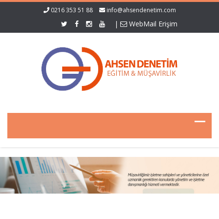
0216 353 51 88
info@ahsendenetim.com
|
WebMail Erişim