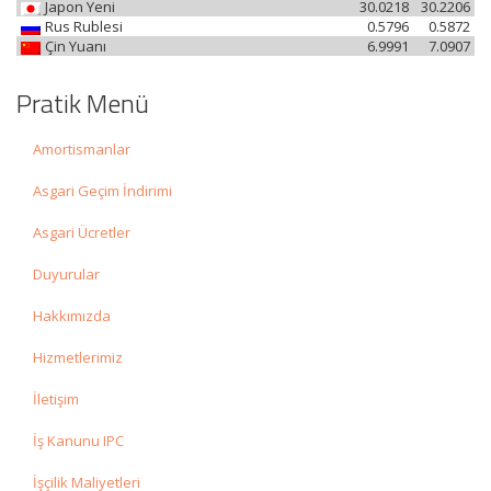
Japon Yeni
30.0218
30.2206
Rus Rublesi
0.5796
0.5872
Çin Yuanı
6.9991
7.0907
Pratik Menü
Amortismanlar
Asgari Geçim İndirimi
Asgari Ücretler
Duyurular
Hakkımızda
Hizmetlerimiz
İletişim
İş Kanunu IPC
İşçilik Maliyetleri