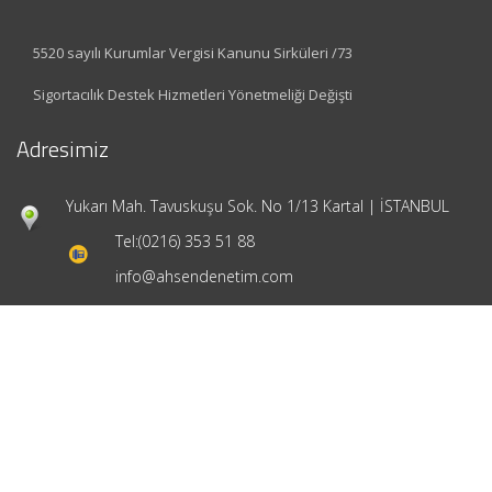
5520 sayılı Kurumlar Vergisi Kanunu Sirküleri /73
Sigortacılık Destek Hizmetleri Yönetmeliği Değişti
Adresimiz
Yukarı Mah. Tavuskuşu Sok. No 1/13 Kartal | İSTANBUL
Tel:
(0216) 353 51 88
info@ahsendenetim.com
Hızlı Menü
Ana Sayfa
Hakkımızda
Hizmetlerimiz
Güncel Mevzuat
İletişim