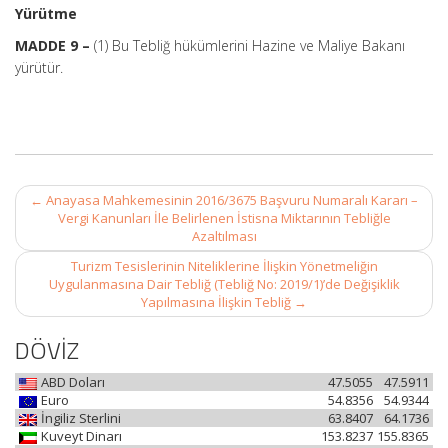
Yürütme
MADDE 9 –
(1) Bu Tebliğ hükümlerini Hazine ve Maliye Bakanı
yürütür.
Post
←
Anayasa Mahkemesinin 2016/3675 Başvuru Numaralı Kararı –
navigation
Vergi Kanunları İle Belirlenen İstisna Miktarının Tebliğle
Azaltılması
Turizm Tesislerinin Niteliklerine İlişkin Yönetmeliğin
Uygulanmasına Dair Tebliğ (Tebliğ No: 2019/1)’de Değişiklik
Yapılmasına İlişkin Tebliğ
→
DÖVİZ
ABD Doları
47.5055
47.5911
Euro
54.8356
54.9344
İngiliz Sterlini
63.8407
64.1736
Kuveyt Dinarı
153.8237
155.8365