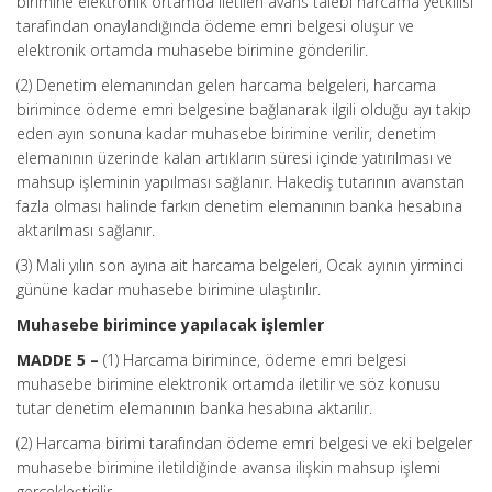
birimine elektronik ortamda iletilen avans talebi harcama yetkilisi
tarafından onaylandığında ödeme emri belgesi oluşur ve
elektronik ortamda muhasebe birimine gönderilir.
(2) Denetim elemanından gelen harcama belgeleri, harcama
birimince ödeme emri belgesine bağlanarak ilgili olduğu ayı takip
eden ayın sonuna kadar muhasebe birimine verilir, denetim
elemanının üzerinde kalan artıkların süresi içinde yatırılması ve
mahsup işleminin yapılması sağlanır. Hakediş tutarının avanstan
fazla olması halinde farkın denetim elemanının banka hesabına
aktarılması sağlanır.
(3) Mali yılın son ayına ait harcama belgeleri, Ocak ayının yirminci
gününe kadar muhasebe birimine ulaştırılır.
Muhasebe birimince yapılacak işlemler
MADDE 5 –
(1) Harcama birimince, ödeme emri belgesi
muhasebe birimine elektronik ortamda iletilir ve söz konusu
tutar denetim elemanının banka hesabına aktarılır.
(2) Harcama birimi tarafından ödeme emri belgesi ve eki belgeler
muhasebe birimine iletildiğinde avansa ilişkin mahsup işlemi
gerçekleştirilir.