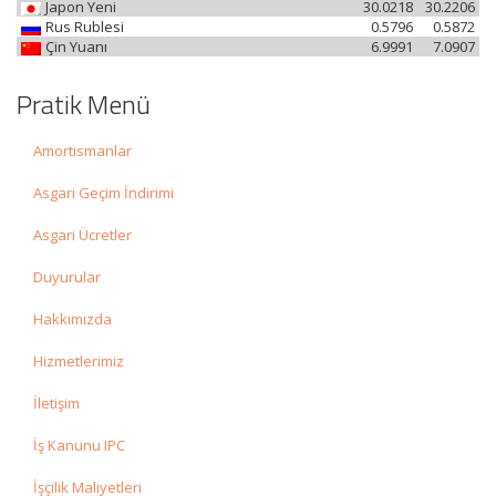
Japon Yeni
30.0218
30.2206
Rus Rublesi
0.5796
0.5872
Çin Yuanı
6.9991
7.0907
Pratik Menü
Amortismanlar
Asgari Geçim İndirimi
Asgari Ücretler
Duyurular
Hakkımızda
Hizmetlerimiz
İletişim
İş Kanunu IPC
İşçilik Maliyetleri