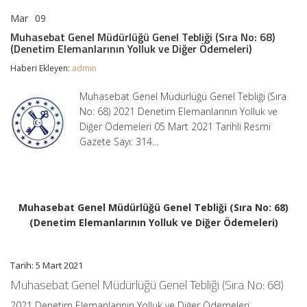
Mar
09
Muhasebat
yorumlar kapalı
Genel
Muhasebat Genel Müdürlüğü Genel Tebliği (Sıra No: 68)
Müdürlüğü
(Denetim Elemanlarının Yolluk ve Diğer Ödemeleri)
Genel
Tebliği
Haberi Ekleyen:
admin
(Sıra
No:
Muhasebat Genel Müdürlüğü Genel Tebliği (Sıra
68)
No: 68) 2021 Denetim Elemanlarının Yolluk ve
(Denetim
Elemanlarının
Diğer Ödemeleri 05 Mart 2021 Tarihli Resmi
Yolluk
Gazete Sayı: 314…
ve
Diğer
Ödemeleri)
için
Muhasebat Genel Müdürlüğü Genel Tebliği (Sıra No: 68)
(Denetim Elemanlarının Yolluk ve Diğer Ödemeleri)
Tarih: 5 Mart 2021
Muhasebat Genel Müdürlüğü Genel Tebliği (Sıra No: 68)
2021 Denetim Elemanlarının Yolluk ve Diğer Ödemeleri