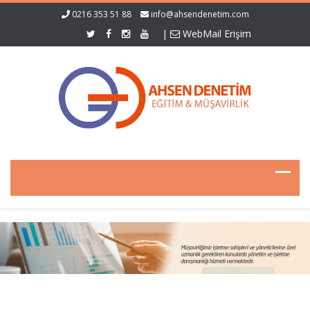
0216 353 51 88
info@ahsendenetim.com
|
WebMail Erişim