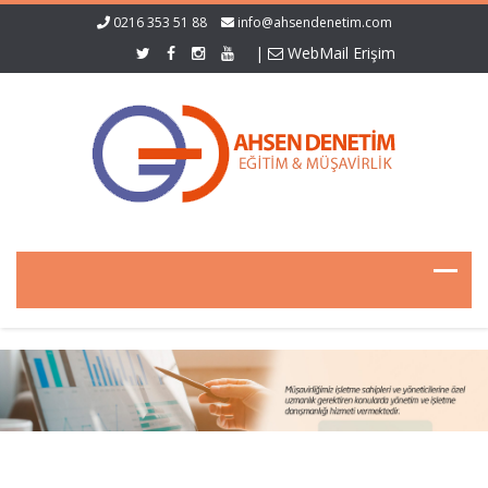
0216 353 51 88
info@ahsendenetim.com
|
WebMail Erişim