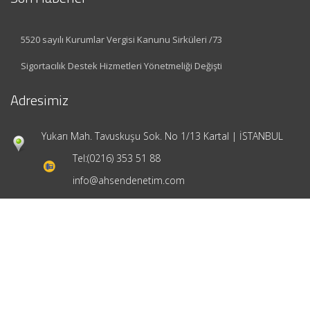
5520 sayılı Kurumlar Vergisi Kanunu Sirküleri /73
Sigortacılık Destek Hizmetleri Yönetmeliği Değişti
Adresimiz
Yukarı Mah. Tavuskuşu Sok. No 1/13 Kartal | İSTANBUL
Tel:
(0216) 353 51 88
info@ahsendenetim.com
Hızlı Menü
Ana Sayfa
Hakkımızda
Hizmetlerimiz
Güncel Mevzuat
İletişim