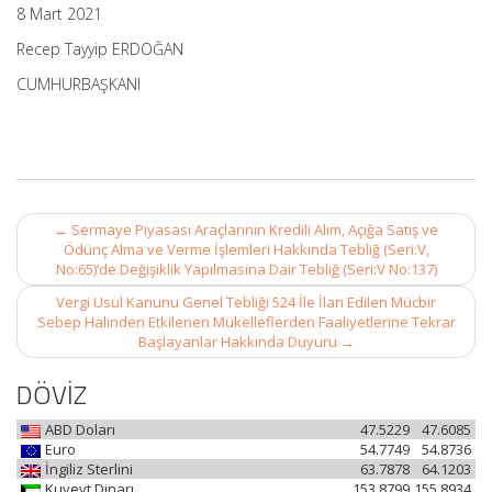
8 Mart 2021
Recep Tayyip ERDOĞAN
CUMHURBAŞKANI
Post
←
Sermaye Piyasası Araçlarının Kredili Alım, Açığa Satış ve
navigation
Ödünç Alma ve Verme İşlemleri Hakkında Tebliğ (Seri:V,
No:65)’de Değişiklik Yapılmasına Dair Tebliğ (Seri:V No:137)
Vergi Usul Kanunu Genel Tebliği 524 İle İlan Edilen Mücbir
Sebep Halinden Etkilenen Mükelleflerden Faaliyetlerine Tekrar
Başlayanlar Hakkında Duyuru
→
DÖVİZ
ABD Doları
47.5229
47.6085
Euro
54.7749
54.8736
İngiliz Sterlini
63.7878
64.1203
Kuveyt Dinarı
153.8799
155.8934