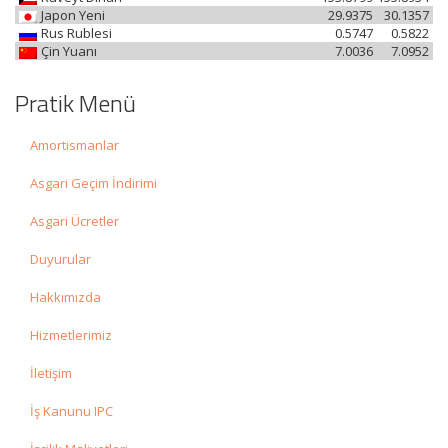
Japon Yeni
29.9375
30.1357
Rus Rublesi
0.5747
0.5822
Çin Yuanı
7.0036
7.0952
Pratik Menü
Amortismanlar
Asgari Geçim İndirimi
Asgari Ücretler
Duyurular
Hakkımızda
Hizmetlerimiz
İletişim
İş Kanunu IPC