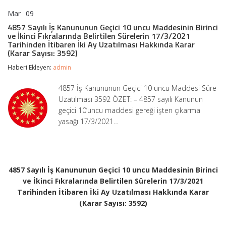
Mar
09
4857
yorumlar kapalı
Sayılı
4857 Sayılı İş Kanununun Geçici 10 uncu Maddesinin Birinci
İş
ve İkinci Fıkralarında Belirtilen Sürelerin 17/3/2021
Kanununun
Tarihinden İtibaren İki Ay Uzatılması Hakkında Karar
Geçici
(Karar Sayısı: 3592)
10
uncu
Haberi Ekleyen:
admin
Maddesinin
Birinci
4857 İş Kanununun Geçici 10 uncu Maddesi Süre
ve
Uzatılması 3592 ÖZET: – 4857 sayılı Kanunun
İkinci
Fıkralarında
geçici 10’uncu maddesi gereği işten çıkarma
Belirtilen
yasağı 17/3/2021…
Sürelerin
17/3/2021
Tarihinden
İtibaren
İki
Ay
4857 Sayılı İş Kanununun Geçici 10 uncu Maddesinin Birinci
Uzatılması
ve İkinci Fıkralarında Belirtilen Sürelerin 17/3/2021
Hakkında
Tarihinden İtibaren İki Ay Uzatılması Hakkında Karar
Karar
(Karar
(Karar Sayısı: 3592)
Sayısı:
3592)