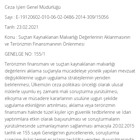
Ceza İşleri Genel Müdürlüğü
Sayı : E-19120602-010-06-02-0486-2014-309/15056
Tarih: 23.02.2021
Konu : Suçtan Kaynaklanan Malvarlığı Değerlerinin Aklanmasının
ve Terörizmin Finansmanının Önlenmesi
GENELGE NO: 155/1
Terörizmin finansmanı ve suçtan kaynaklanan malvarlığı
değerlerini aklama suçlarıyla mücadeleye yönelik yapılan mevzuat
değişikliklerine uygun uygulama stratejilerinin yeniden
belirlenmesi, Ülkemizin ceza politikası önceliği olarak ulusal
risklerle uyumlu eş zamanlı mali soruşturma yürütülmesi,
elkoyma ve müsadere kararlarının usulüne uygun şekilde
uygulama etkinliğinin artırılması, aklama veya terörizmin
finansmanı halinde tüzel kişiler için güvenlik tedbirlerine ve İdari
yaptırımlara etkin olarak başvurulması ve soruşturmaların
yürütülmesinde uzmanlaşmanın sağlanması amacıyla 20.02.2015
tarihli ve 155 sayılı Genelge’nin güncellenerek, soruşturma
sürecine ilişkin temel esasların teşkilâta yeniden duyurulmasında