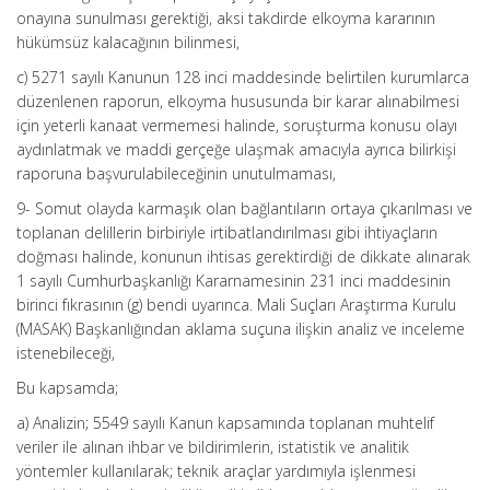
onayına sunulması gerektiği, aksi takdirde elkoyma kararının
hükümsüz kalacağının bilinmesi,
c) 5271 sayılı Kanunun 128 inci maddesinde belirtilen kurumlarca
düzenlenen raporun, elkoyma hususunda bir karar alınabilmesi
için yeterli kanaat vermemesi halinde, soruşturma konusu olayı
aydınlatmak ve maddi gerçeğe ulaşmak amacıyla ayrıca bilirkişi
raporuna başvurulabileceğinin unutulmaması,
9- Somut olayda karmaşık olan bağlantıların ortaya çıkarılması ve
toplanan delillerin birbiriyle irtibatlandırılması gibi ihtiyaçların
doğması halinde, konunun ihtisas gerektirdiği de dikkate alınarak
1 sayılı Cumhurbaşkanlığı Kararnamesinin 231 inci maddesinin
birinci fıkrasının (g) bendi uyarınca. Mali Suçları Araştırma Kurulu
(MASAK) Başkanlığından aklama suçuna ilişkin analiz ve inceleme
istenebileceği,
Bu kapsamda;
a) Analizin; 5549 sayılı Kanun kapsamında toplanan muhtelif
veriler ile alınan ihbar ve bildirimlerin, istatistik ve analitik
yöntemler kullanılarak; teknik araçlar yardımıyla işlenmesi