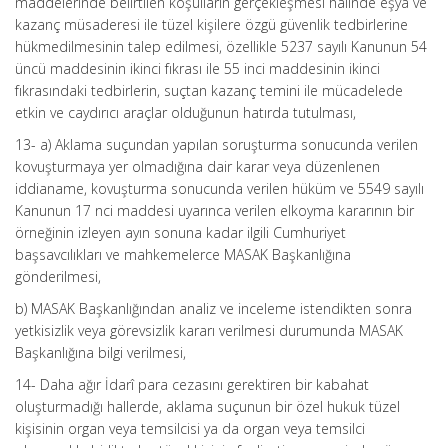
maddelerinde belirtilen koşulların gerçekleşmesi halinde eşya ve
kazanç müsaderesi ile tüzel kişilere özgü güvenlik tedbirlerine
hükmedilmesinin talep edilmesi, özellikle 5237 sayılı Kanunun 54
üncü maddesinin ikinci fıkrası ile 55 inci maddesinin ikinci
fıkrasındaki tedbirlerin, suçtan kazanç temini ile mücadelede
etkin ve caydırıcı araçlar olduğunun hatırda tutulması,
13- a) Aklama suçundan yapılan soruşturma sonucunda verilen
kovuşturmaya yer olmadığına dair karar veya düzenlenen
iddianame, kovuşturma sonucunda verilen hüküm ve 5549 sayılı
Kanunun 17 nci maddesi uyarınca verilen elkoyma kararının bir
örneğinin izleyen ayın sonuna kadar ilgili Cumhuriyet
başsavcılıkları ve mahkemelerce MASAK Başkanlığına
gönderilmesi,
b) MASAK Başkanlığından analiz ve inceleme istendikten sonra
yetkisizlik veya görevsizlik kararı verilmesi durumunda MASAK
Başkanlığına bilgi verilmesi,
14- Daha ağır İdarî para cezasını gerektiren bir kabahat
oluşturmadığı hallerde, aklama suçunun bir özel hukuk tüzel
kişisinin organ veya temsilcisi ya da organ veya temsilci