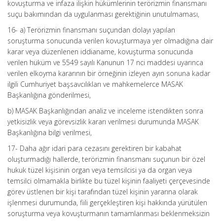
kovuşturma ve infaza ilişkin hükümlerinin terörizmin finansmanı
suçu bakımından da uygulanması gerektiğinin unutulmaması,
16- a) Terörizmin finansmanı suçundan dolayı yapılan
soruşturma sonucunda verilen kovuşturmaya yer olmadığına dair
karar veya düzenlenen iddianame, kovuşturma sonucunda
verilen hüküm ve 5549 sayılı Kanunun 17 nci maddesi uyarınca
verilen elkoyma kararının bir örneğinin izleyen ayın sonuna kadar
ilgili Cumhuriyet başsavcılıkları ve mahkemelerce MASAK
Başkanlığına gönderilmesi,
b) MASAK Başkanlığından analiz ve inceleme istendikten sonra
yetkisizlik veya görevsizlik kararı verilmesi durumunda MASAK
Başkanlığına bilgi verilmesi,
17- Daha ağır idari para cezasını gerektiren bir kabahat
oluşturmadığı hallerde, terörizmin finansmanı suçunun bir özel
hukuk tüzel kişisinin organ veya temsilcisi ya da organ veya
temsilci olmamakla birlikte bu tüzel kişinin faaliyeti çerçevesinde
görev üstlenen bir kişi tarafından tüzel kişinin yararına olarak
işlenmesi durumunda, fiili gerçekleştiren kişi hakkında yürütülen
soruşturma veya kovuşturmanın tamamlanması beklenmeksizin