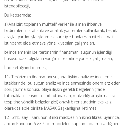
istenebileceği,
Bu kapsamda;
a) Analizin; toplanan muhtelif veriler ile alınan ihbar ve
bildirimlerin, istatistiki ve analitik yöntemler kullanılarak; teknik
araçlar yardımıyla işlenmesi suretiyle bunlardan nitelikli mali
istihbarat elde etmeye yönelik yapılan çalışmaları,
b) İncelemenin ise; terörizmin finansmanı suçunun işlendiği
hususundaki olguların varlığının tespitine yönelik çalışmaları,
İfade ettiğinin bilinmesi,
11- Terörizmin finansmanı suçuna ilişkin analiz ve inceleme
isteklerinde; bu suçun analiz ve incelenmesinde önem arz eden
soruşturma konusu olaya ilişkin gerekli belgelerin (ifade
tutanakları, iletişim tespit tutanakları, malvarlığı araştırması ve
tespitine yönelik belgeler gibi) onaylı birer suretinin eksiksiz
olarak taleple birlikte MASAK Başkanlığına iletilmesi,
12- 6415 sayılı Kanunun 8 inci maddesinin ikinci fıkrası uyarınca,
anılan Kanunun 6 ve 7 nci maddeleri kapsamında malvarlığının