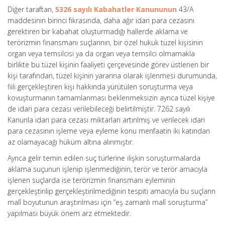
Diğer taraftan,
5326 sayılı Kabahatler Kanununun
43/A
maddesinin birinci fıkrasında, daha ağır idari para cezasını
gerektiren bir kabahat oluşturmadığı hallerde aklama ve
terörizmin finansmanı suçlarının, bir özel hukuk tüzel kişisinin
organ veya temsilcisi ya da organ veya temsilci olmamakla
birlikte bu tüzel kişinin faaliyeti çerçevesinde görev üstlenen bir
kişi tarafından, tüzel kişinin yararına olarak işlenmesi durumunda,
fiili gerçekleştiren kişi hakkında yürütülen soruşturma veya
kovuşturmanın tamamlanması beklenmeksizin ayrıca tüzel kişiye
de idari para cezası verilebileceği belirtilmiştir. 7262 sayılı
Kanunla idari para cezası miktarları artırılmış ve verilecek idari
para cezasının işleme veya eyleme konu menfaatin iki katından
az olamayacağı hüküm altına alınmıştır.
Ayrıca gelir temin edilen suç türlerine ilişkin soruşturmalarda
aklama suçunun işlenip işlenmediğinin, terör ve terör amacıyla
işlenen suçlarda ise terörizmin finansmanı eyleminin
gerçekleştirilip gerçekleştirilmediğinin tespiti amacıyla bu suçların
malî boyutunun araştırılması için “eş zamanlı malî soruşturma”
yapılması büyük önem arz etmektedir.