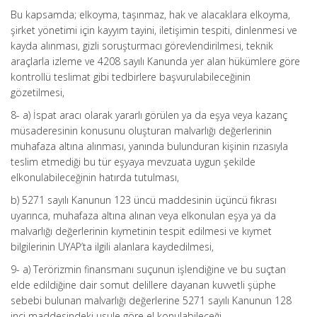
Bu kapsamda; elkoyma, taşınmaz, hak ve alacaklara elkoyma,
şirket yönetimi için kayyım tayini, iletişimin tespiti, dinlenmesi ve
kayda alınması, gizli soruşturmacı görevlendirilmesi, teknik
araçlarla izleme ve 4208 sayılı Kanunda yer alan hükümlere göre
kontrollü teslimat gibi tedbirlere başvurulabileceğinin
gözetilmesi,
8- a) İspat aracı olarak yararlı görülen ya da eşya veya kazanç
müsaderesinin konusunu oluşturan malvarlığı değerlerinin
muhafaza altına alınması, yanında bulunduran kişinin rızasıyla
teslim etmediği bu tür eşyaya mevzuata uygun şekilde
elkonulabileceğinin hatırda tutulması,
b) 5271 sayılı Kanunun 123 üncü maddesinin üçüncü fıkrası
uyarınca, muhafaza altına alınan veya elkonulan eşya ya da
malvarlığı değerlerinin kıymetinin tespit edilmesi ve kıymet
bilgilerinin UYAP’ta ilgili alanlara kaydedilmesi,
9- a) Terörizmin finansmanı suçunun işlendiğine ve bu suçtan
elde edildiğine dair somut delillere dayanan kuvvetli şüphe
sebebi bulunan malvarlığı değerlerine 5271 sayılı Kanunun 128
inci maddesindeki usule göre el konulabileceği,