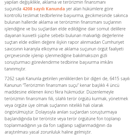
yapılan değişiklikle, aklama ve terörizmin finansmanı
suçunda
4208 sayılı Kanunda
yer alan hükümlere göre
kontrollü teslimat tedbirlerine başvurma, gecikmesinde sakınca
bulunan hallerde aklama ve terörizmin finansmanı suçlarının
işlendiğine ve bu suçlardan elde edildiğine dair somut delillere
dayanan kuvvetli şüphe sebebi bulunan malvarlığı değerlerine
suçtan elde edilen değere ilişkin rapor alınmadan Cumhuriyet
savcısının kararıyla elkoyma ve aklama suçunun örgüt faaliyeti
çerçevesinde işlenip işlenmediğine bakılmaksızın gizli
soruşturmacı görevlendirme tedbirine başvurma imkânı
tanınmıştır.
7262 sayılı Kanunla getirilen yeniliklerden bir diğeri de, 6415 sayılı
Kanunun “Terörizmin finansmanı suçu” kenar başlıklı 4 üncü
maddesine eklenen ikinci fıkra hükmüdür. Düzenlemeyle
terörizmin finansmanı fiili, silahlı terör örgütü kurmak, yönetmek
veya örgüte üye olmak suçlarının nitelikli hali olarak
öngörülmüştür. Dolayısıyla anılan suçlardan soruşturmaya
başlandığında bir teröriste veya terör örgütüne fon toplanıp
toplanmadığının ya da fon sağlanıp sağlanmadığının da
araştırılması yasal zorunluluk haline gelmiştir.