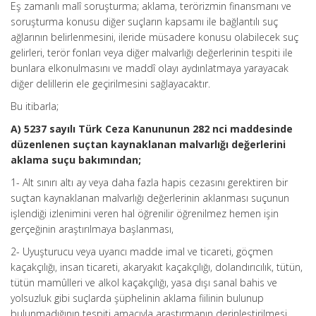
Eş zamanlı malî soruşturma; aklama, terörizmin finansmanı ve
soruşturma konusu diğer suçların kapsamı ile bağlantılı suç
ağlarının belirlenmesini, ileride müsadere konusu olabilecek suç
gelirleri, terör fonları veya diğer malvarlığı değerlerinin tespiti ile
bunlara elkonulmasını ve maddî olayı aydınlatmaya yarayacak
diğer delillerin ele geçirilmesini sağlayacaktır.
Bu itibarla;
A) 5237 sayılı Türk Ceza Kanununun 282 nci maddesinde
düzenlenen suçtan kaynaklanan malvarlığı değerlerini
aklama suçu bakımından;
1- Alt sınırı altı ay veya daha fazla hapis cezasını gerektiren bir
suçtan kaynaklanan malvarlığı değerlerinin aklanması suçunun
işlendiği izlenimini veren hal öğrenilir öğrenilmez hemen işin
gerçeğinin araştırılmaya başlanması,
2- Uyuşturucu veya uyarıcı madde imal ve ticareti, göçmen
kaçakçılığı, insan ticareti, akaryakıt kaçakçılığı, dolandırıcılık, tütün,
tütün mamûlleri ve alkol kaçakçılığı, yasa dışı sanal bahis ve
yolsuzluk gibi suçlarda şüphelinin aklama fiilinin bulunup
bulunmadığının tespiti amacıyla araştırmanın derinleştirilmesi,