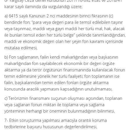
6- Yargıtay Ceza Genel Kurulunun 2017/16-692 esas ve 2018/41
karar sayılı ilamında da vurgulandığı üzere;
a) 6415 sayılı Kanunun 2 nci maddesinin birinci fıkrasının (c)
bendinde fon; “para veya değeri para ile temsil edilebilen taşınır
veya taşınmaz, maddi veya gayri maddi her türlü mal, hak, alacak
ile bunları temsil eden her türlü belge” şeklinde tanımlandığından,
maddi ve ekonomik değeri olan her şeyin fon kavramı içerisinde
mütalaa edilmesi,
b) Fon sağlamanın, failin kendi malvarlığından veya başkasının
malvarlığından fon sayılabilecek ekonomik bir değeri örgüte
aktarma ya da terör örgütünün finansmanında kullanılacak fonun
temin edilmesine yönelik her türlü faaliyeti; fon toplamanın ise
failin, başkalarından temin edilen fonları örgüte aktarma
konusunda aracılık yapmasını kapsadığının unutulmaması,
c) Terörizmin finansmanı suçunun oluşması açısından, toplanan
veya sağlanan fonun miktarı ile toplama veya sağlama
yönteminin herhangi bir öneminin bulunmadığının bilinmesi,
7- Etkin soruşturma yapılması amacıyla orantılı koruma
tedbirlerine başvuru hususunun değerlendirilmesi,