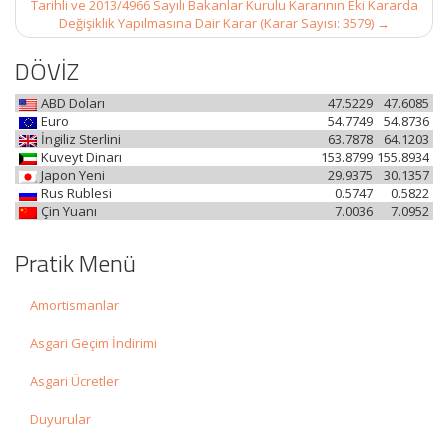
Tarihli ve 2013/4966 Sayılı Bakanlar Kurulu Kararının Eki Kararda
Değişiklik Yapılmasına Dair Karar (Karar Sayısı: 3579)
→
DÖVİZ
ABD Doları
47.5229
47.6085
Euro
54.7749
54.8736
İngiliz Sterlini
63.7878
64.1203
Kuveyt Dinarı
153.8799
155.8934
Japon Yeni
29.9375
30.1357
Rus Rublesi
0.5747
0.5822
Çin Yuanı
7.0036
7.0952
Pratik Menü
Amortismanlar
Asgari Geçim İndirimi
Asgari Ücretler
Duyurular