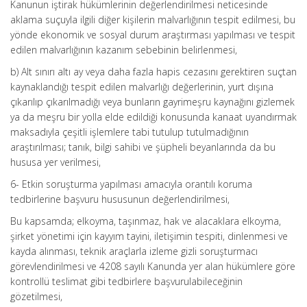
Kanunun iştirak hükümlerinin değerlendirilmesi neticesinde
aklama suçuyla ilgili diğer kişilerin malvarlığının tespit edilmesi, bu
yönde ekonomik ve sosyal durum araştırması yapılması ve tespit
edilen malvarlığının kazanım sebebinin belirlenmesi,
b) Alt sınırı altı ay veya daha fazla hapis cezasını gerektiren suçtan
kaynaklandığı tespit edilen malvarlığı değerlerinin, yurt dışına
çıkarılıp çıkarılmadığı veya bunların gayrimeşru kaynağını gizlemek
ya da meşru bir yolla elde edildiği konusunda kanaat uyandırmak
maksadıyla çeşitli işlemlere tabi tutulup tutulmadığının
araştırılması; tanık, bilgi sahibi ve şüpheli beyanlarında da bu
hususa yer verilmesi,
6- Etkin soruşturma yapılması amacıyla orantılı koruma
tedbirlerine başvuru hususunun değerlendirilmesi,
Bu kapsamda; elkoyma, taşınmaz, hak ve alacaklara elkoyma,
şirket yönetimi için kayyım tayini, iletişimin tespiti, dinlenmesi ve
kayda alınması, teknik araçlarla izleme gizli soruşturmacı
görevlendirilmesi ve 4208 sayılı Kanunda yer alan hükümlere göre
kontrollü teslimat gibi tedbirlere başvurulabileceğinin
gözetilmesi,