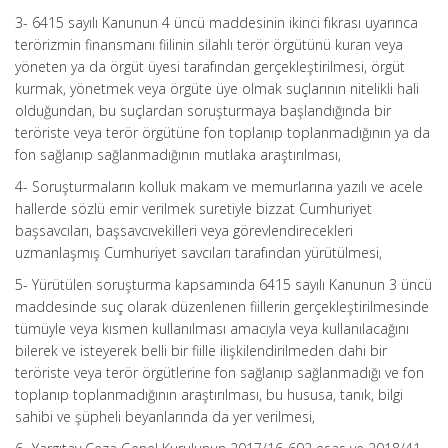
3- 6415 sayılı Kanunun 4 üncü maddesinin ikinci fıkrası uyarınca
terörizmin finansmanı fiilinin silahlı terör örgütünü kuran veya
yöneten ya da örgüt üyesi tarafından gerçekleştirilmesi, örgüt
kurmak, yönetmek veya örgüte üye olmak suçlarının nitelikli hali
olduğundan, bu suçlardan soruşturmaya başlandığında bir
teröriste veya terör örgütüne fon toplanıp toplanmadığının ya da
fon sağlanıp sağlanmadığının mutlaka araştırılması,
4- Soruşturmaların kolluk makam ve memurlarına yazılı ve acele
hallerde sözlü emir verilmek suretiyle bizzat Cumhuriyet
başsavcıları, başsavcıvekilleri veya görevlendirecekleri
uzmanlaşmış Cumhuriyet savcıları tarafından yürütülmesi,
5- Yürütülen soruşturma kapsamında 6415 sayılı Kanunun 3 üncü
maddesinde suç olarak düzenlenen fiillerin gerçekleştirilmesinde
tümüyle veya kısmen kullanılması amacıyla veya kullanılacağını
bilerek ve isteyerek belli bir fiille ilişkilendirilmeden dahi bir
teröriste veya terör örgütlerine fon sağlanıp sağlanmadığı ve fon
toplanıp toplanmadığının araştırılması, bu hususa, tanık, bilgi
sahibi ve şüpheli beyanlarında da yer verilmesi,