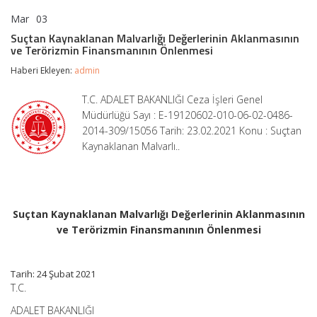
Mar
03
Suçtan
yorumlar kapalı
Kaynaklanan
Suçtan Kaynaklanan Malvarlığı Değerlerinin Aklanmasının
Malvarlığı
ve Terörizmin Finansmanının Önlenmesi
Değerlerinin
Aklanmasının
Haberi Ekleyen:
admin
ve
Terörizmin
T.C. ADALET BAKANLIĞI Ceza İşleri Genel
Finansmanının
Müdürlüğü Sayı : E-19120602-010-06-02-0486-
Önlenmesi
için
2014-309/15056 Tarih: 23.02.2021 Konu : Suçtan
Kaynaklanan Malvarlı..
Suçtan Kaynaklanan Malvarlığı Değerlerinin Aklanmasının
ve Terörizmin Finansmanının Önlenmesi
Tarih: 24 Şubat 2021
T.C.
ADALET BAKANLIĞI