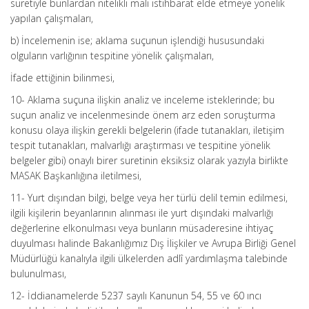
suretiyle bunlardan nitelikli mali istihbarat elde etmeye yönelik
yapılan çalışmaları,
b) İncelemenin ise; aklama suçunun işlendiği hususundaki
olguların varlığının tespitine yönelik çalışmaları,
İfade ettiğinin bilinmesi,
10- Aklama suçuna ilişkin analiz ve inceleme isteklerinde; bu
suçun analiz ve incelenmesinde önem arz eden soruşturma
konusu olaya ilişkin gerekli belgelerin (ifade tutanakları, iletişim
tespit tutanakları, malvarlığı araştırması ve tespitine yönelik
belgeler gibi) onaylı birer suretinin eksiksiz olarak yazıyla birlikte
MASAK Başkanlığına iletilmesi,
11- Yurt dışından bilgi, belge veya her türlü delil temin edilmesi,
ilgili kişilerin beyanlarının alınması ile yurt dışındaki malvarlığı
değerlerine elkonulması veya bunların müsaderesine ihtiyaç
duyulması halinde Bakanlığımız Dış İlişkiler ve Avrupa Birliği Genel
Müdürlüğü kanalıyla ilgili ülkelerden adlî yardımlaşma talebinde
bulunulması,
12- İddianamelerde 5237 sayılı Kanunun 54, 55 ve 60 ıncı