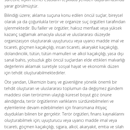
yarar görülmüştür.
Bilindiği üzere; aklama suçuna konu edilen öncül suçlar, bireysel
olarak ya da çoğunlukla terör ve organize suç örgütleri tarafından
işlenmektedir. Bu failler ve örgütler, haksız menfaat veya yüksek
kazanç sağlamak amacıyla ulusal ve uluslararası düzeyde
organizasyon oluşturarak uyuşturucu veya uyarıcı madde imal ve
ticareti, göçmen kaçakçılığı, insan ticareti, akaryakıt kaçakçılığı,
dolandırıcılık, tütün, tütün mamulleri ve alkol kaçakçılığı, yasa dışı
sanal bahis, yolsuzluk gibi öncül suçlardan elde ettikleri malvarlığı
değerlerini aklamak suretiyle sosyal hayat ve ekonomik düzen
için tehdit oluşturabilmektedirler.
Öte yandan, Ülkemizin barış ve güvenliğine yönelik önemli bir
tehdit oluşturan ve uluslararası toplumun da değişmez gündem
maddesi olan terörizmin ulaştığı küresel boyut göz önüne
alındığında, terör örgütlerinin varlıklarını sürdürebilmeleri ve
eylemlerine devam edebilmeleri için finansmana ihtiyaç
duydukları bilinen bir gerçektir. Terör örgütleri, fınans kaynaklarını
oluşturabilmek için; uyuşturucu veya uyarıcı madde imal veya
ticareti, göçmen kaçakçılığı, sigara, alkol, akaryakıt, emtia ve silah