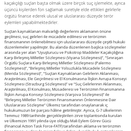
kaçakçılığı suçları başta olmak üzere birçok suç işlemekte, ayrıca
üçüncü kişilerden fon sağlamak suretiyle elde ettikleri gelirlerle
örgütü finanse ederek ulusal ve uluslararası düzeyde terör
eylemleri yapabilmektedirler.
Suçtan kaynaklanan malvarlığı değerlerini aklamanın önüne
geçilmesi, suç gelirleri ile mücadele edilmesi ve terörizmin
finansmanının önlenebilmesi için uluslararası düzeyde çeşitli hukuki
düzenlemeler yapılmıştır. Bu alanda düzenlenen başlıca sözleşmeler
arasında yer alan “Uyuşturucu ve Psikotrop Maddeler Kaçakçılığına
Karşı Birleşmiş Milletler Sözleşmesi (Viyana Sözleşmesi)”, “Sınıraşan
Örgütlü Suçlara Karşı Birleşmiş Milletler Sözleşmesi (Palermo
Sözleşmesi)”, “Birleşmiş Milletler Yolsuzlukla Mücadele Sözleşmesi
(Merida Sözleşmesi)”, “Suçtan Kaynaklanan Gelirlerin Aklanması,
Araştırılması, Ele Geçirilmesi ve El Konulmasına İlişkin Avrupa Konseyi
Sözleşmesi (Strazburg Sözleşmesi)” ve “Suç Gelirlerinin Aklanması,
Araştırılması, El Konulması, Müsaderesi ve Terörizmin Finansmanına
İlişkin Avrupa Konseyi Sözleşmesi (Varşova Sözleşmesi)” ile
“Birleşmiş Milletler Terörizmin Finansmanının Önlenmesine Dair
Uluslararası Sözleşme” Ülkemiz tarafından onaylanarak iç
hukukumuzun bir parçası hâline getirilmiştir. Ayrıca, G-7 ülkelerinin
Temmuz 1989 tarihinde gerçekleştirilen zirve toplantısında kurulan
ve Ülkemizin 1991 yılında üye olduğu Mali Eylem Görev Gücü
(Financial Action Task Force-FATF) tarafından aklama ve terörizmin