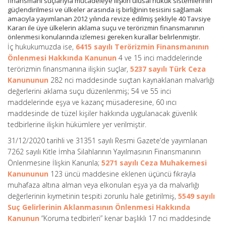
finansmanı suçlarıyla mücadeleye ilişkin ulusal hukuk sistemlerinin
güçlendirilmesi ve ülkeler arasında iş birliğinin tesisini sağlamak
amacıyla yayımlanan 2012 yılında revize edilmiş şekliyle 40 Tavsiye
Kararı ile üye ülkelerin aklama suçu ve terörizmin finansmanının
önlenmesi konularında izlemesi gereken kurallar belirlenmiştir.
İç hukukumuzda ise,
6415 sayılı Terörizmin Finansmanının
Önlenmesi Hakkında Kanunun
4 ve 15 inci maddelerinde
terörizmin finansmanına ilişkin suçlar,
5237 sayılı Türk Ceza
Kanununun
282 nci maddesinde suçtan kaynaklanan malvarlığı
değerlerini aklama suçu düzenlenmiş; 54 ve 55 inci
maddelerinde eşya ve kazanç müsaderesine, 60 ıncı
maddesinde de tüzel kişiler hakkında uygulanacak güvenlik
tedbirlerine ilişkin hükümlere yer verilmiştir.
31/12/2020 tarihli ve 31351 sayılı Resmi Gazete’de yayımlanan
7262 sayılı Kitle İmha Silahlarının Yayılmasının Finansmanının
Önlenmesine İlişkin Kanunla;
5271 sayılı Ceza Muhakemesi
Kanununun
123 üncü maddesine eklenen üçüncü fıkrayla
muhafaza altına alman veya elkonulan eşya ya da malvarlığı
değerlerinin kıymetinin tespiti zorunlu hale getirilmiş,
5549 sayılı
Suç Gelirlerinin Aklanmasının Önlenmesi Hakkında
Kanunun
“Koruma tedbirleri” kenar başlıklı 17 nci maddesinde