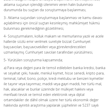
aklama suçunun işlendiği izlenimini veren halin bulunması
durumunda bu suçtan da soruşturmaya başlanması,
3- Aklama suçundan soruşturmaya başlanması ve kamu davası
açılabilmesi için öncül suçtan kesinleşmiş mahkûmiyet hükmü
bulunması gerekmediğinin gözetilmesi,
4- Soruşturmaların, kolluk makam ve memurlarına yazılı ve acele
hallerde sözlü emir verilmek suretiyle bizzat Cumhuriyet
başsavcıları, başsavcıvekilleri veya görevlendirecekleri
uzmanlaşmış Cumhuriyet savcıları tarafından yürütülmesi,
5- Yürütülen soruşturma kapsamında;
a) Para veya değeri para ile temsil edilebilen banka kredisi, banka
ve seyahat çeki, havale, menkul kıymet, hisse senedi, kripto para,
teminat, tahvil, bono, poliçe, kredi mektubu ve benzeri kıymetler
ile taşınır veya taşınmaz, maddi veya gayri maddi, her türlü mal,
hak, alacaklar ve bunlar üzerinde bir mülkiyet hakkını veya
menfaati tevsik ve temsil eden elektronik veya dijital
ortamdakiler de dâhil olmak üzere her türlü ekonomik değer
hakkında ayrıntılı araştırma yapılarak şüphelinin ve 5237 sayılı