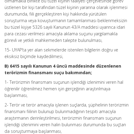
olmamakla birlikte bu tüzel kişinin faaliyeti çerçevesinde görev
üstlenen bir kişi tarafından tüzel kişinin yararına olarak işlenmesi
durumunda, fiili gerçekleştiren kişi hakkında yürütülen
soruşturma veya kovuşturmanın tamamlanması beklenmeksizin
bu tüzel kişiye 5326 sayılı Kanunun 43/A maddesi uyarınca idari
para cezası verilmesi amacıyla aklama suçunu yargılamakla
görevli ve yetkili mahkemeden talepte bulunulması,
15- UYAP’ta yer alan sekmelerde istenilen bilgilerin doğru ve
eksiksiz biçimde kaydedilmesi,
B) 6415 sayılı Kanunun 4 üncü maddesinde düzenlenen
terörizmin finansmanı suçu bakımından;
1- Terörizmin finansmanı suçunun işlendiği izlenimini veren hal
öğrenilir öğrenilmez hemen işin gerçeğinin araştırılmaya
başlanması,
2- Terör ve terör amacıyla işlenen suçlarda, şüphelinin terörizmin
finansmanı fiilinin bulunup bulunmadığının tespiti amacıyla
araştırmanın derinleştirilmesi, terörizmin finansmanı suçunun
işlendiği izlenimini veren halin bulunması durumunda bu suçtan
da soruşturmaya başlanması,