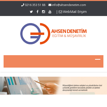
0216 353 51 88
info@ahsendenetim.com
|
WebMail Erişim