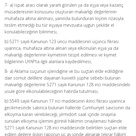
7- a) İspat aracı olarak yararlı görülen ya da eşya veya kazanç
müsaderesinin konusunu oluşturan malvarlığı değerlerinin
muhafaza altına alınması, yanında bulunduran kişinin rızasıyla
teslim etmediği bu tür eşyaya mevzuata uygun şekilde el
konulabileceğinin bilinmesi,
b) 5271 sayılı Kanunun 123 üncü maddesinin üçüncü fıkrası
uyarınca, muhafaza altına alınan veya elkonulan eşya ya da
malvarlığı değerlerinin kıymetinin tespit edilmesi ve kıymet
bilgilerinin UYAP’ta ilgili alanlara kaydedilmesi,
8- a) Aklama suçunun işlendiğine ve bu suçtan elde edildiğine
dair somut delillere dayanan kuvvetli şüphe sebebi bulunan
malvarlığı değerlerine 5271 sayılı Kanunun 128 inci maddesindeki
usule göre elkonulabileceğinin hatırda tutulması,
b) 5549 sayılı Kanunun 17 nci maddesinin ikinci fıkrası uyarınca
gecikmesinde sakınca bulunan hallerde Cumhuriyet savcısının da
elkoyma kararı verebileceği, yirmidört saat içinde onayına
sunulan elkoyma işlemini görevli hâkimin onaylaması halinde
5271 sayılı Kanunun 128 inci maddesinde belirtilen suçtan elde
edilen değere ilişkin raporun üç ay içinde alınarak tekrar hâkim