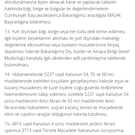
dondurulmasına ilişkin alınacak karar ve yapılacak talepler
hakkında bilgi, belge ve bulgular ile değerlendirmelerin
Cumhuriyet başsavcılıklarınca Bakanlığımız aracılığıyla MASAK
Başkanlığına bildirilmesi,
13- Yurt dışından bilgi, belge veya her türlü delil temin edilmesi,
ilgili kişilerin beyanlarının alınması ile yurt dışındaki malvarlığı
değerlerine elkonulması veya bunların müsaderesine ihtiyaç
duyulması halinde Bakanlığımız Dış İlişkiler ve Avrupa Birliği Genel
Müdürlüğü kanalıyla ilgili ülkelerden adlî yardımlaşma talebinde
bulunulması,
14- İddianamelerde 5237 sayılı Kanunun 54, 55 ve 60 inci
maddelerinde belirtilen koşulların gerçekleşmesi halinde eşya ve
kazanç müsaderesi ile tüzel kişilere özgü güvenlik tedbirlerine
hükmedilmesinin talep edilmesi, özellikle 5237 sayılı Kanunun 54
üncü maddesinin ikinci fıkrası ile 55 inci maddesinin ikinci
fıkrasındaki hükümlerin, suçtan kazanç temini ile mücadelede
etkin ve caydırıcı araçlar olduğunun hatırda tutulması,
15- 6415 sayılı Kanunun 4 üncü maddesinin yedinci fıkrası
uyarınca 3713 sayılı Terörle Mücadele Kanununun soruşturma,