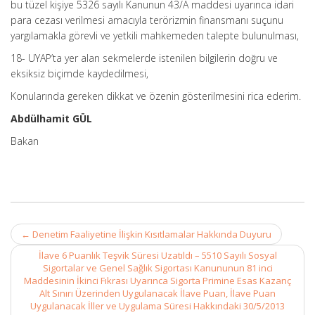
bu tüzel kişiye 5326 sayılı Kanunun 43/A maddesi uyarınca idari
para cezası verilmesi amacıyla terörizmin finansmanı suçunu
yargılamakla görevli ve yetkili mahkemeden talepte bulunulması,
18- UYAP’ta yer alan sekmelerde istenilen bilgilerin doğru ve
eksiksiz biçimde kaydedilmesi,
Konularında gereken dikkat ve özenin gösterilmesini rica ederim.
Abdülhamit GÜL
Bakan
Post
←
Denetim Faaliyetine İlişkin Kısıtlamalar Hakkında Duyuru
navigation
İlave 6 Puanlık Teşvik Süresi Uzatıldı – 5510 Sayılı Sosyal
Sigortalar ve Genel Sağlık Sigortası Kanununun 81 inci
Maddesinin İkinci Fıkrası Uyarınca Sigorta Primine Esas Kazanç
Alt Sınırı Üzerinden Uygulanacak İlave Puan, İlave Puan
Uygulanacak İller ve Uygulama Süresi Hakkındaki 30/5/2013