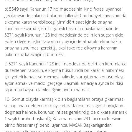
b) 5549 sayılı Kanunun 17 nci maddesinin ikinci fıkrası uyarınca
gecikmesinde sakınca bulunan hallerde Cumhuriyet savcısının da
elkoyma kararı verebileceği, yirmidört saat içinde onayına
sunulan elkoyma işlemini görevli hâkimin onaylaması halinde
5271 sayılı Kanunun 128 inci maddesinde belirtilen suçtan elde
edilen değere ilişkin raporun üç ay içinde alınarak tekrar hâkim
onayına sunulması gerektiği, aksi takdirde elkoyma kararının
hükümsüz kalacağının bilinmesi,
c) 5271 sayılı Kanunun 128 inci maddesinde belirtilen kurumlarca
düzenlenen raporun, elkoyma hususunda bir karar alınabilmesi
için yeterli kanaat vermemesi halinde, soruşturma konusu olayı
aydınlatmak ve maddi gerçeğe ulaşmak amacıyla ayrıca bilirkişi
raporuna başvurulabileceğinin unutulmaması,
10- Somut olayda karmaşık olan bağlantıların ortaya çıkarılması
ve toplanan delillerin birbiriyle irtibatlandırılması gibi ihtiyaçların
doğması halinde, konunun ihtisas gerektirdiği de dikkate alınarak
1 sayılı Cumhurbaşkanlığı Kararnamesinin 231 inci maddesinin
birinci fıkrasının (g) bendi uyarınca, MASAK Başkanlığından
terörizmin finansmanı suçuna ilişkin analiz ve inceleme